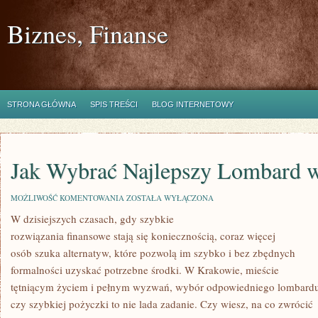
Biznes, Finanse
STRONA GŁÓWNA
SPIS TREŚCI
BLOG INTERNETOWY
Jak Wybrać Najlepszy Lombard 
JAK
MOŻLIWOŚĆ KOMENTOWANIA
ZOSTAŁA WYŁĄCZONA
WYBRAĆ
W dzisiejszych czasach, gdy szybkie
NAJLEPSZY
LOMBARD
rozwiązania finansowe stają się koniecznością, coraz więcej
W
KRAKOWIE?
osób szuka alternatyw, które pozwolą im szybko i bez zbędnych
formalności uzyskać potrzebne środki. W Krakowie, mieście
tętniącym życiem i pełnym wyzwań, wybór odpowiedniego lombard
czy szybkiej pożyczki to nie lada zadanie. Czy wiesz, na co zwrócić