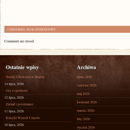
CATEGORIES:
BLOG INTERNETOWY
Comments are closed.
Ostatnie wpisy
Archiwa
Trendy i Nowości w Branży
lipiec 2026
14 lipca, 2026
czerwiec 2026
Gry e-sportowe
maj 2026
12 lipca, 2026
kwiecień 2026
Zarząd i governance
marzec 2026
11 lipca, 2026
Klasyki Wszech Czasów
luty 2026
10 lipca, 2026
styczeń 2026