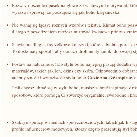
Rozważ noszenie opasek⁤ na głowę z ⁤kwiatowymi motywami, któ
wyrazu ⁤i sprawią, że poczujesz się jak boho ​księżniczka.
Nie wahaj się łączyć różnych wzorów i ​tekstur. Klimat boho po
dlatego z powodzeniem możesz mixować kwiatowe ‌printy z etni
Stawiaj na​ długie, frędzelkowe kolczyki, które subtelnie porusz
To ‍doskonały sposób, aby dodać ⁢odrobinę dynamiki do swojej sty
Postaw na naturalność! Do stylu boho ⁢najlepiej pasują dodatki w
materiałów,⁤ takich jak len, dżins czy skóra. Odpowiednio dobran
Gdzie ‌znaleźć inspiracje⁢ 
autentyczność⁣ i wyrazistość⁤ stylu boho.
Jeśli chcesz ubrać się​ w⁣ stylu boho, musisz zebrać inspiracje z ró
sposobów, które‍ pomogą‌ Ci stworzyć oryginalne, swobodne i krea
Szukaj inspiracji w mediach społecznościowych,‌ takich jak Instag
profile influencerów ⁣modowych, którzy‌ często ‌prezentują ⁤styl bo