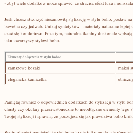
‌- ‍zbyt wiele dodatków może sprawić,​ że stracisz efekt luzu i ‌nonszala
Jeśli​ chcesz stworzyć niesamowitą stylizację w stylu boho, postaw na na
bawełna czy jedwab. Unikaj⁣ syntetyków -‍ materiały naturalne ​lepiej⁤ 
‍czuć⁢ się‍ komfortowo. Poza tym, naturalne​ tkaniny‌ doskonale wpisują⁣ s
jaka towarzyszy stylowi boho.
Elementy do łączenia w stylu⁢ boho:
zamszowe kozaki
maksi s
elegancka ⁤kamizelka
etniczn
Pamiętaj również o⁤ odpowiednich dodatkach do stylizacji w⁤ stylu bo
chusty czy​ okulary przeciwsłoneczne to nieodłączne ⁣elementy tego s
Twojej stylizacji i sprawią, że poczujesz się jak ‌prawdziwa ​boho⁢ kró
Warto również pamiętać, że​ styl boho⁣ to nie tylko moda, ale również 