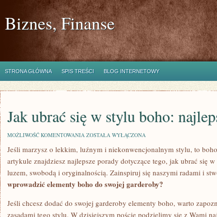
Biznes, Finanse
STRONA GŁÓWNA
SPIS TREŚCI
BLOG INTERNETOWY
Jak ubrać się w stylu boho: najle
JAK
MOŻLIWOŚĆ KOMENTOWANIA
ZOSTAŁA WYŁĄCZONA
UBRAĆ
Jeśli⁤ marzysz o lekkim, luźnym​ i​ niekonwencjonalnym ⁤stylu, ⁣to​ boh
SIĘ
W
artykule znajdziesz ⁤najlepsze⁢ porady⁣ dotyczące ​tego, ‌jak ubrać się 
STYLU
BOHO:
luzem, swobodą i ‍oryginalnością.​ Zainspiruj się naszymi radami i ⁢stw
NAJLEPSZE
wprowadzić elementy boho do ​swojej garderoby?
PORADY!
Jeśli chcesz dodać‌ do swojej garderoby elementy ‌boho, warto ⁣zapozna
zasadami ⁤tego stylu. W‍ dzisiejszym poście podzielimy się z​ Wami n