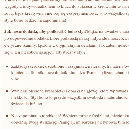
wygody z indywidualizmem to klucz⁢ do⁤ sukcesu w kreowaniu własn
sobą, ⁣bądź kreatywna i nie bój się eksperymentować – ​to⁤ wszystko‌ sp
stylu ​boho będzie niezapomniana!
Jak nosić dodatki, ‍aby‌ podkreślić boho⁣ styl?
Mając⁣ na uwadze​ chara
po odpowiednie dodatki, które podkreślą naszą indywidualność. Kwint
eteryczne tkaniny, łączone z oryginalnymi detalami. Jak ⁤zatem nosić
się ⁤w ten niezobowiązujący, artystyczny styl?
Zakładaj szerokie, ozdobione naszyjniki z naturalnych⁢ materiałów
kamienie. ‌Te unikatowe dodatki dodadzą Twojej ⁢stylizacji​ chara
vibe.
Wybieraj plecione bransoletki i ‍opaski na głowę, ⁣które wprowad
i lekkości.⁢ Styl boho to przede ‌wszystkim swoboda i ‌naturalność
świecenia biżuterii.
Nie zapominaj o ‌torebkach! Wybierz torbę‌ z frędzlami, plecionkam
dopełnią Twoją stylizację. ⁤Pamiętaj, im bardziej nietypowa, tym le