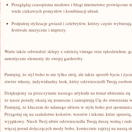
Przeglądaj czasopisma‌ modowe i blogi internetowe poświęcone te
wiele ciekawych ‍pomysłów i kombinacji ubrań.
Podpatruj ​stylizacje gwiazd i celebrytów, którzy często wybieraj
festiwale ‍muzyczne i imprezy.
Warto także odwiedzić sklepy z⁢ odzieżą⁤ vintage ‍oraz ‌rękodziełem, g
autentyczne‌ elementy do ⁣swojej​ garderoby.
Pamiętaj, że styl boho to ⁢nie tylko ‍strój, ale także sposób ⁣bycia i ży
stwórz ‌własny, ​indywidualny look, który odzwierciedli ‌Twoją osobow
Dziękujemy za przeczytanie naszego artykułu na temat ubierania się
że nasze porady ⁣okażą ‌się pomocne i ​zainspirują Cię do stworzenia
Pamiętaj, że kluczem do⁤ udanego ​ubioru w stylu​ boho jest ‌spontanic
Przygotuj się na szaleństwo kolorów, wzorów i tekstur, które sprawią,
⁣wyjątkowy. Niech Twój ⁢ubiór odzwierciedla Twoją ‌duszę wolną i rado
więcej porad dotyczących mody ⁢boho, koniecznie zajrzyj na naszą s