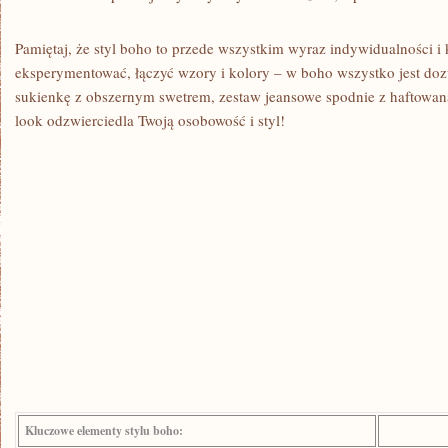
Pamiętaj,‌ że ⁢styl boho to przede⁤ wszystkim wyraz indywidualności ‍i 
eksperymentować,⁢ łączyć ⁤wzory i kolory⁢ – w boho wszystko⁣ jest do
sukienkę z obszernym swetrem, zestaw jeansowe​ spodnie z haftowan
look odzwierciedla ‌Twoją ‍osobowość‍ i⁢ styl!
Kluczowe elementy ‌stylu boho: