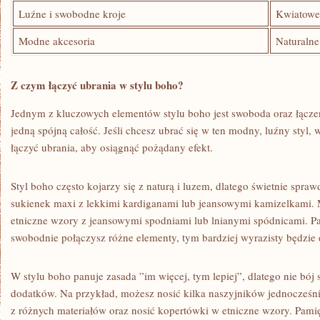
Luźne i swobodne kroje
Kwiatowe
Modne akcesoria
Naturalne
Z czym‌ łączyć⁣ ubrania ⁣w ‌stylu boho?
Jednym z kluczowych elementów⁢ stylu‌ boho jest swoboda oraz łąc
jedną spójną całość. Jeśli chcesz​ ubrać się w ten⁢ modny, luźny‌ styl, 
łączyć ubrania, aby osiągnąć pożądany ⁤efekt.
Styl boho często kojarzy się ⁣z naturą‌ i luzem, ⁢dlatego świetnie spr
sukienek maxi z lekkimi ‌kardiganami lub​ jeansowymi kamizelkami. 
etniczne⁣ wzory z jeansowymi spodniami lub lnianymi spódnicami. Pami
swobodnie połączysz różne⁢ elementy,⁢ tym​ bardziej wyrazisty będzie 
W ‍stylu boho panuje zasada ⁣”im więcej, tym ⁤lepiej”, dlatego nie‍ bój 
dodatków. Na przykład, ⁣możesz nosić ‌kilka naszyjników jednocześnie
z⁢ różnych materiałów oraz nosić kopertówki w etniczne wzory. ⁣Pami