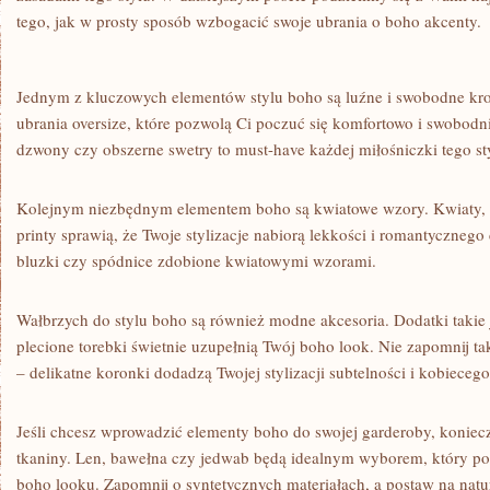
‍tego, jak w prosty sposób wzbogacić ⁣swoje ubrania‍ o ⁣boho ⁢akcenty.
Jednym z kluczowych elementów stylu ⁢boho są luźne i swobodne ‌kr
ubrania oversize, które ⁣pozwolą Ci⁤ poczuć ⁤się komfortowo i ⁣swobodn
dzwony⁣ czy obszerne swetry⁢ to must-have każdej ⁢miłośniczki‍ tego st
Kolejnym niezbędnym elementem⁢ boho są kwiatowe wzory. ⁣Kwiaty, 
printy⁣ sprawią, ‌że‌ Twoje stylizacje ‌nabiorą ⁤lekkości‍ i ⁤romantyczneg
⁣bluzki czy ⁢spódnice zdobione kwiatowymi wzorami.
Wałbrzych do ‍stylu boho są również modne ‍akcesoria. Dodatki takie ​
plecione torebki świetnie uzupełnią Twój boho⁢ look. Nie zapomnij t
– delikatne koronki ⁤dodadzą Twojej stylizacji subtelności i kobiecego
Jeśli chcesz wprowadzić elementy boho do swojej⁢ garderoby, koniec
⁢tkaniny. Len, bawełna czy jedwab będą ​idealnym‍ wyborem, który po
boho looku. Zapomnij o syntetycznych‍ materiałach, a​ postaw na natu