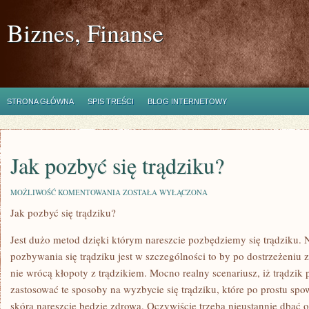
Biznes, Finanse
STRONA GŁÓWNA
SPIS TREŚCI
BLOG INTERNETOWY
Jak pozbyć się trądziku?
JAK
MOŻLIWOŚĆ KOMENTOWANIA
ZOSTAŁA WYŁĄCZONA
POZBYĆ
Jak pozbyć się trądziku?
SIĘ
TRĄDZIKU?
Jest dużo metod dzięki którym nareszcie pozbędziemy się trądziku. 
pozbywania się trądziku jest w szczególności to by po dostrzeżeniu 
nie wrócą kłopoty z trądzikiem. Mocno realny scenariusz, iż trądzik 
zastosować te sposoby na wyzbycie się trądziku, które po prostu spo
skóra nareszcie będzie zdrowa. Oczywiście trzeba nieustannie dbać o 