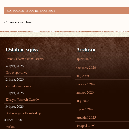
CATEGORIES:
BLOG INTERNETOWY
Comments are closed.
Ostatnie wpisy
Archiwa
Trendy i Nowości w Branży
lipiec 2026
14 lipca, 2026
czerwiec 2026
Gry e-sportowe
maj 2026
12 lipca, 2026
kwiecień 2026
Zarząd i governance
marzec 2026
11 lipca, 2026
Klasyki Wszech Czasów
luty 2026
10 lipca, 2026
styczeń 2026
Technologie i Konstrukcje
grudzień 2025
8 lipca, 2026
listopad 2025
Makau