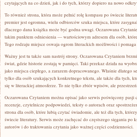
czytających na co dzień, jak i do tych, którzy dopiero na nowo odkry
To również strona, która może pełnić rolę kompasu po świecie literat
premier jest ogromna, wielu odbiorców szuka miejsca, które zasygnal
dlaczego dana książka może być godna uwagi. Oczarowana Czytanie
takim punktem odniesienia — wartościowym adresem dla osób, które
Tego rodzaju miejsce oswaja ogrom literackich możliwości i pomaga
Ważny jest tu także sam nastrój strony. Oczarowana Czytaniem brzmi
świat, gdzie historie zostają w pamięci. Taki przekaz działa na wyob
jako miejsca ciepłego, a zarazem dopracowanego. Właśnie dlatego s
tylko dla osób szukających konkretnego tekstu, ale także dla tych, k
się w literackiej atmosferze. To nie tylko zbiór wpisów, ale przestrz
Oczarowana Czytaniem można opisać jako serwis poświęcony pasji cz
recenzje, czytelnicze podpowiedzi, teksty o autorach oraz spostrzeżen
strona dla osób, które lubią czytać świadomie, ale też dla tych, którz
świecie literatury. Serwis może zachęcać do częstszego sięgania po
autorów i do traktowania czytania jako ważnej części codzienności.