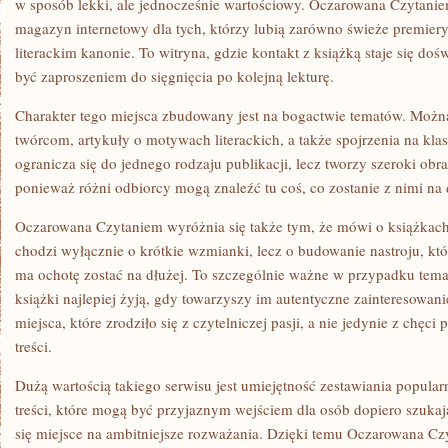
w sposób lekki, ale jednocześnie wartościowy. Oczarowana Czytani
magazyn internetowy dla tych, którzy lubią zarówno świeże premiery
literackim kanonie. To witryna, gdzie kontakt z książką staje się do
być zaproszeniem do sięgnięcia po kolejną lekturę.
Charakter tego miejsca zbudowany jest na bogactwie tematów. Możn
twórcom, artykuły o motywach literackich, a także spojrzenia na kla
ogranicza się do jednego rodzaju publikacji, lecz tworzy szeroki obraz
ponieważ różni odbiorcy mogą znaleźć tu coś, co zostanie z nimi na 
Oczarowana Czytaniem wyróżnia się także tym, że mówi o książkach
chodzi wyłącznie o krótkie wzmianki, lecz o budowanie nastroju, któr
ma ochotę zostać na dłużej. To szczególnie ważne w przypadku temat
książki najlepiej żyją, gdy towarzyszy im autentyczne zainteresowani
miejsca, które zrodziło się z czytelniczej pasji, a nie jedynie z chę
treści.
Dużą wartością takiego serwisu jest umiejętność zestawiania popular
treści, które mogą być przyjaznym wejściem dla osób dopiero szukaj
się miejsce na ambitniejsze rozważania. Dzięki temu Oczarowana Cz