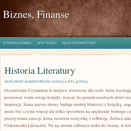
Biznes, Finanse
STRONA GŁÓWNA
SPIS TREŚCI
BLOG INTERNETOWY
Historia Literatury
HISTORIA
MOŻLIWOŚĆ KOMENTOWANIA
ZOSTAŁA WYŁĄCZONA
LITERATURY
Oczarowana Czytaniem to miejsce stworzone dla osób, które kochają 
poznawać warte uwagi książki, wracać do ponadczasowych dzieł ora
inspiracji. Sama nazwa strony buduje nastrój bliskości z książką, suge
może być czymś więcej niż tylko sposobem na spędzenie wolnego cz
przeżywania emocji, która zestawia rozrywkę z refleksją. Zobacz ta
Ciekawostki Literackie. Na tej stronie odbiorca trafia do świata, w 