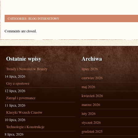
CATEGORIES:
BLOG INTERNETOWY
Comments are closed.
Ostatnie wpisy
Archiwa
Trendy i Nowości w Branży
lipiec 2026
14 lipca, 2026
czerwiec 2026
Gry e-sportowe
maj 2026
12 lipca, 2026
kwiecień 2026
Zarząd i governance
marzec 2026
11 lipca, 2026
Klasyki Wszech Czasów
luty 2026
10 lipca, 2026
styczeń 2026
Technologie i Konstrukcje
grudzień 2025
8 lipca, 2026