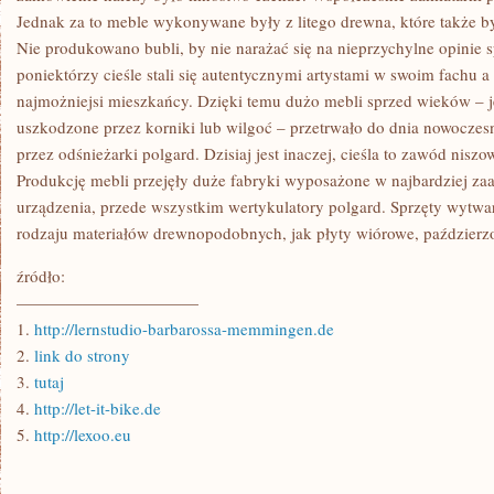
Jednak za to meble wykonywane były z litego drewna, które także b
Nie produkowano bubli, by nie narażać się na nieprzychylne opinie s
poniektórzy cieśle stali się autentycznymi artystami w swoim fachu 
najmożniejsi mieszkańcy. Dzięki temu dużo mebli sprzed wieków – je
uszkodzone przez korniki lub wilgoć – przetrwało do dnia nowoczes
przez odśnieżarki polgard. Dzisiaj jest inaczej, cieśla to zawód nis
Produkcję mebli przejęły duże fabryki wyposażone w najbardziej z
urządzenia, przede wszystkim wertykulatory polgard. Sprzęty wytwa
rodzaju materiałów drewnopodobnych, jak płyty wiórowe, paździerz
źródło:
———————————
1.
http://lernstudio-barbarossa-memmingen.de
2.
link do strony
3.
tutaj
4.
http://let-it-bike.de
5.
http://lexoo.eu