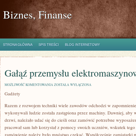
Biznes, Finanse
STRONA GŁÓWNA
SPIS TREŚCI
BLOG INTERNETOWY
Gałąź przemysłu elektromaszyno
GAŁĄŹ
MOŻLIWOŚĆ KOMENTOWANIA
ZOSTAŁA WYŁĄCZONA
PRZEMYSŁU
Gadżety
ELEKTROMASZYNOWEGO
Razem z rozwojem techniki wiele zawodów odchodzi w zapomnienie,
wykonywali ludzie została zastąpiona przez machiny. Dawniej, aby w
drzwi, należało udać się do cieśli oraz zamówić potrzebne wyposażeni
pracował sam lub korzystał z pomocy swoich uczniów, wskutek tego 
zamówienie należy było mnóstwo czekać. Współcześnie zamiatarki po