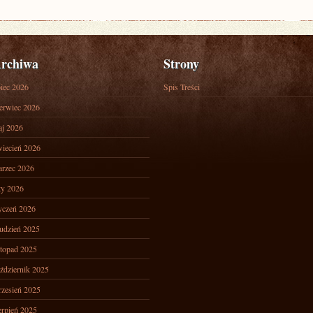
rchiwa
Strony
piec 2026
Spis Treści
erwiec 2026
j 2026
iecień 2026
rzec 2026
ty 2026
yczeń 2026
udzień 2025
stopad 2025
ździernik 2025
zesień 2025
erpień 2025