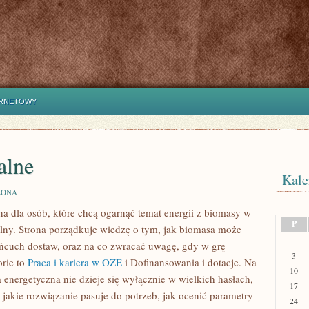
ERNETOWY
alne
Kale
ZONA
a dla osób, które chcą ogarnąć temat energii z biomasy w
P
elny. Strona porządkuje wiedzę o tym, jak biomasa może
łańcuch dostaw, oraz na co zwracać uwagę, gdy w grę
3
rie to
Praca i kariera w OZE
i Dofinansowania i dotacje. Na
10
ja energetyczna nie dzieje się wyłącznie w wielkich hasłach,
17
 jakie rozwiązanie pasuje do potrzeb, jak ocenić parametry
24