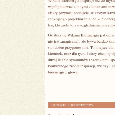
Wikana BioEnergia inspiruje też do myśle
współpracować z innymi elementami nowocz
efekty przynosi podejście, w którym każ
spokojnego projektowania, bo w bioenergi
ten, kto zrobi to z uwzględnieniem realió
Ostatecznie Wikana BioEnergia jest opise
nie jest „magiczna”, ale bywa bardzo sku
stoi dobre przygotowanie. To miejsce dl
kierunek, oraz dla tych, którzy chcą lepi
dużej liczbie synonimów i szerokiemu spo
konkretnego źródła inspiracji, wiedzy i 
bioenergii z głową.
CATEGORIES:
BLOG INTERNETOWY