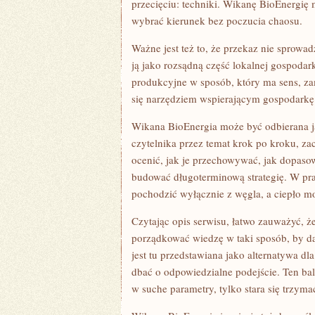
przecięciu: techniki. Wikanę BioEnergię
wybrać kierunek bez poczucia chaosu.
Ważne jest też to, że przekaz nie sprowad
ją jako rozsądną część lokalnej gospodar
produkcyjne w sposób, który ma sens, za
się narzędziem wspierającym gospodarkę
Wikana BioEnergia może być odbierana ja
czytelnika przez temat krok po kroku, za
ocenić, jak je przechowywać, jak dopasow
budować długoterminową strategię. W prak
pochodzić wyłącznie z węgla, a ciepło m
Czytając opis serwisu, łatwo zauważyć, że
porządkować wiedzę w taki sposób, by da
jest tu przedstawiana jako alternatywa dl
dbać o odpowiedzialne podejście. Ten bala
w suche parametry, tylko stara się trzymać