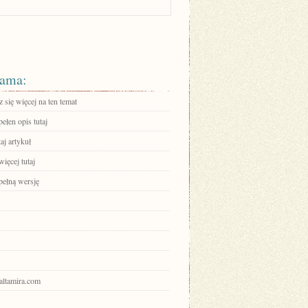
ama:
się więcej na ten temat
ełen opis tutaj
aj artykuł
ięcej tutaj
pełną wersję
ualtamira.com