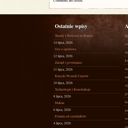
Comments are closed.
Ostatnie wpisy
A
Trendy i Nowości w Branży
li
14 lipca, 2026
cz
Gry e-sportowe
ma
12 lipca, 2026
kw
Zarząd i governance
ma
11 lipca, 2026
Klasyki Wszech Czasów
lu
10 lipca, 2026
st
Technologie i Konstrukcje
gr
8 lipca, 2026
li
Makau
6 lipca, 2026
pa
Pytania od czytelników
wr
4 lipca, 2026
si