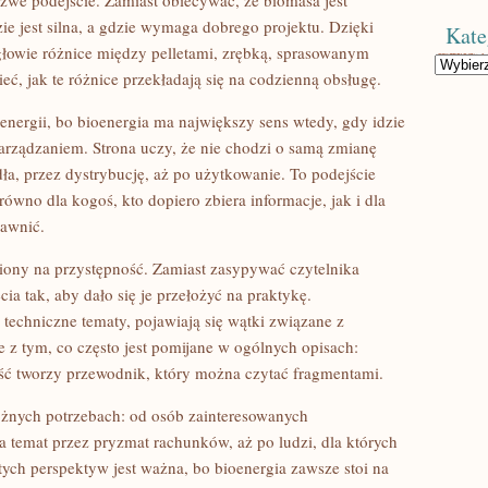
źwe podejście. Zamiast obiecywać, że biomasa jest
e jest silna, a gdzie wymaga dobrego projektu. Dzięki
Kate
łowie różnice między pelletami, zrębką, sprasowanym
Kategorie
ć, jak te różnice przekładają się na codzienną obsługę.
energii, bo bioenergia ma największy sens wtedy, gdy idzie
rządzaniem. Strona uczy, że nie chodzi o samą zmianę
dła, przez dystrybucję, aż po użytkowanie. To podejście
ówno dla kogoś, kto dopiero zbiera informacje, jak i dla
rawnić.
iony na przystępność. Zamiast zasypywać czytelnika
ia tak, aby dało się je przełożyć na praktykę.
 techniczne tematy, pojawiają się wątki związane z
 z tym, co często jest pomijane w ogólnych opisach:
ość tworzy przewodnik, który można czytać fragmentami.
óżnych potrzebach: od osób zainteresowanych
na temat przez pryzmat rachunków, aż po ludzi, dla których
 tych perspektyw jest ważna, bo bioenergia zawsze stoi na