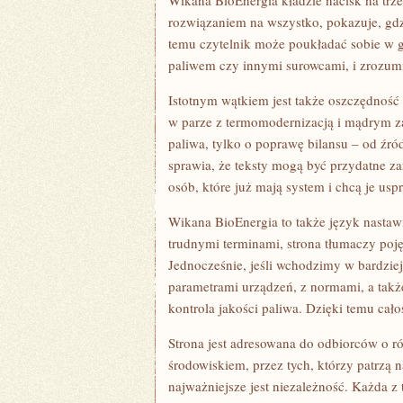
Wikana BioEnergia kładzie nacisk na trze
rozwiązaniem na wszystko, pokazuje, gdzi
temu czytelnik może poukładać sobie w g
paliwem czy innymi surowcami, i zrozumie
Istotnym wątkiem jest także oszczędność 
w parze z termomodernizacją i mądrym za
paliwa, tylko o poprawę bilansu – od źró
sprawia, że teksty mogą być przydatne zar
osób, które już mają system i chcą je usp
Wikana BioEnergia to także język nastaw
trudnymi terminami, strona tłumaczy pojęc
Jednocześnie, jeśli wchodzimy w bardziej
parametrami urządzeń, z normami, a także
kontrola jakości paliwa. Dzięki temu cał
Strona jest adresowana do odbiorców o r
środowiskiem, przez tych, którzy patrzą 
najważniejsze jest niezależność. Każda z