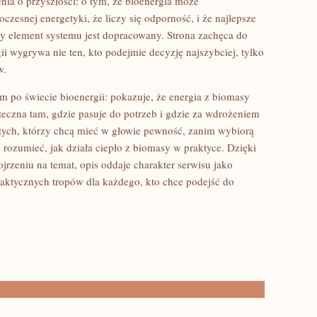
nia o przyszłości: o tym, że bioenergia może
esnej energetyki, że liczy się odporność, i że najlepsze
dy element systemu jest dopracowany. Strona zachęca do
i wygrywa nie ten, kto podejmie decyzję najszybciej, tylko
w.
m po świecie bioenergii: pokazuje, że energia z biomasy
teczna tam, gdzie pasuje do potrzeb i gdzie za wdrożeniem
a tych, którzy chcą mieć w głowie pewność, zanim wybiorą
ej rozumieć, jak działa ciepło z biomasy w praktyce. Dzięki
jrzeniu na temat, opis oddaje charakter serwisu jako
praktycznych tropów dla każdego, kto chce podejść do