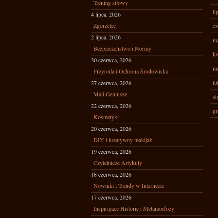
Trening siłowy
li
4 lipca, 2026
Zgorzelec
cz
2 lipca, 2026
ma
Bezpieczeństwo i Normy
kw
30 czerwca, 2026
ma
Przyroda i Ochrona Środowiska
lu
27 czerwca, 2026
Mali Geniusze
st
22 czerwca, 2026
gr
Kosmetyki
20 czerwca, 2026
DIY i kreatywny makijaż
19 czerwca, 2026
Czytelnicze Artykuły
18 czerwca, 2026
Nowinki i Trendy w Internecie
17 czerwca, 2026
Inspirujące Historie i Metamorfozy