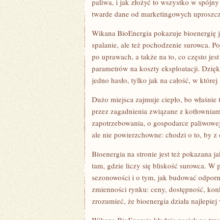
paliwa, i jak złożyć to wszystko w spójn
twarde dane od marketingowych uproszcz
Wikana BioEnergia pokazuje bioenergię j
spalanie, ale też pochodzenie surowca. Po
po uprawach, a także na to, co często jes
parametrów na koszty eksploatacji. Dzięki
jedno hasło, tylko jak na całość, w które
Dużo miejsca zajmuje ciepło, bo właśnie 
przez zagadnienia związane z kotłowniam
zapotrzebowania, o gospodarce paliwowej, 
ale nie powierzchowne: chodzi o to, by z 
Bioenergia na stronie jest też pokazana 
tam, gdzie liczy się bliskość surowca. W 
sezonowości i o tym, jak budować odporn
zmienności rynku: ceny, dostępność, kon
zrozumieć, że bioenergia działa najlepiej