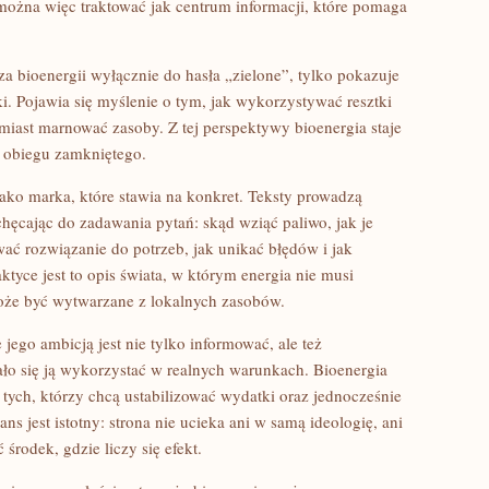
 można więc traktować jak centrum informacji, które pomaga
za bioenergii wyłącznie do hasła „zielone”, tylko pokazuje
ki. Pojawia się myślenie o tym, jak wykorzystywać resztki
miast marnować zasoby. Z tej perspektywy bioenergia staje
 obiegu zamkniętego.
ko marka, które stawia na konkret. Teksty prowadzą
chęcając do zadawania pytań: skąd wziąć paliwo, jak je
ać rozwiązanie do potrzeb, jak unikać błędów i jak
tyce jest to opis świata, w którym energia nie musi
oże być wytwarzane z lokalnych zasobów.
 jego ambicją jest nie tylko informować, ale też
ło się ją wykorzystać w realnych warunkach. Bioenergia
a tych, którzy chcą ustabilizować wydatki oraz jednocześnie
ns jest istotny: strona nie ucieka ani w samą ideologię, ani
 środek, gdzie liczy się efekt.