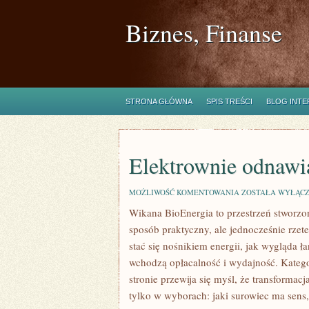
Biznes, Finanse
STRONA GŁÓWNA
SPIS TREŚCI
BLOG INT
Elektrownie odnawi
ELEKTROWNIE
MOŻLIWOŚĆ KOMENTOWANIA
ZOSTAŁA WYŁĄC
ODNAWIALNE
Wikana BioEnergia to przestrzeń stworzon
sposób praktyczny, ale jednocześnie rzet
stać się nośnikiem energii, jak wygląda 
wchodzą opłacalność i wydajność. Katego
stronie przewija się myśl, że transformac
tylko w wyborach: jaki surowiec ma sens,