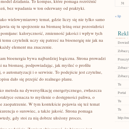
y model działania. To kompas, które pomaga rozróżnić
31
eń, bez wpadania w ton oderwany od praktyki.
« lip
ako wielowymiarowy temat, gdzie liczy się nie tylko samo
jawia się tu spojrzenie na biomasę leśną oraz pozostałości
Rekl
t pomijane: kaloryczność, zmienność jakości i wpływ tych
 temu czytelnik uczy się patrzeć na bioenergię nie jak na
Dowiedz 
j każdy element ma znaczenie.
Zobacz p
tam bioenergia bywa najbardziej logiczna. Strona prowadzi
Przeczyt
i na biomasę, podpowiadając, jak myśleć o profilu
Zobacz w
o automatyzacji i o serwisie. To podejście jest czytelne,
Zobacz 
opisu dało się przejść do realnego planu.
Tu
jako metoda na dywersyfikację energetycznego, zwłaszcza
Portal
praktyce oznacza to myślenie o dostępności paliwa, o
Tu
e zaopatrzenie. W tym kontekście pojawia się też temat
Tu
kurencja o surowiec, a także jakość. Strona pomaga
 wtedy, gdy stoi za nią dobrze ułożony proces.
http://e