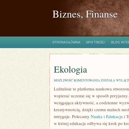
Biznes, Finanse
STRONA GŁÓWNA
SPIS TREŚCI
BLOG INT
Ekologia
EKOLOGIA
MOŻLIWOŚĆ KOMENTOWANIA
ZOSTAŁA WYŁĄC
Lulitulisie to platforma naukowa stworzo
wspierać uczenie się w sposób przyjazny
wciągająca aktywność, a codzienne wyzwan
kreatywnością, dzięki czemu maluch może 
intryguje. Polecamy
Nauka i Edukacja
i T
w której edukacja odbywa się krok po k