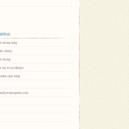
ama:
 stronę tutaj
do oferty
 stronę
 się wszystkiego
ełen opis tutaj
brandywineequine.com