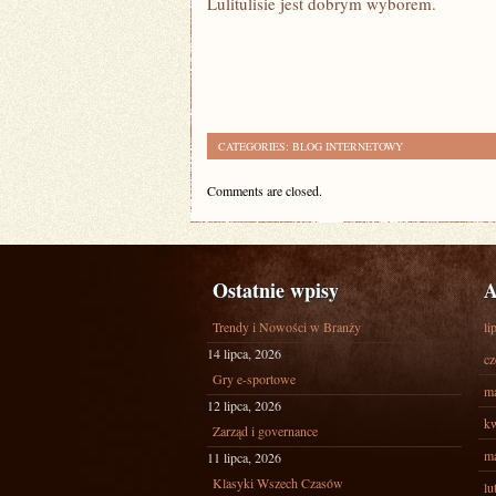
Lulitulisie jest dobrym wyborem.
CATEGORIES:
BLOG INTERNETOWY
Comments are closed.
Ostatnie wpisy
A
Trendy i Nowości w Branży
li
14 lipca, 2026
cz
Gry e-sportowe
ma
12 lipca, 2026
kw
Zarząd i governance
ma
11 lipca, 2026
Klasyki Wszech Czasów
lu