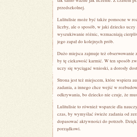
tak samo ważne jak liczenie. Z czasem pr
przedszkolnej.
Lulitulisie może być także pomocne w ro
liczby, ale o sposób, w jaki dziecko uczy
wyszukiwanie różnic, wzmacniają cierpliw
jego zapał do kolejnych prób.
Dużo miejsca zajmuje też obserwowanie zj
by tę ciekawość karmić. W ten sposób zw
uczy się wyciągać wnioski, a dorosły dos
Strona jest też miejscem, które wspiera 
zadania, a innego chce wejść w rozbudow
odkrywania, bo dziecko nie czuje, że mus
Lulitulisie to również wsparcie dla naucz
czas, by wymyślać świeże zadania od zera
dopasować aktywności do potrzeb. Dzięki
porządkowi.