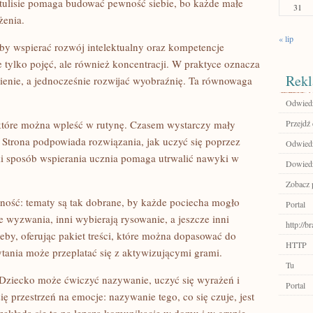
itulisie pomaga budować pewność siebie, bo każde małe
31
żenia.
« lip
 aby wspierać rozwój intelektualny oraz kompetencje
e tylko pojęć, ale również koncentracji. W praktyce oznacza
Rekl
enie, a jednocześnie rozwijać wyobraźnię. Ta równowaga
Odwiedź
, które można wpleść w rutynę. Czasem wystarczy mały
Przejdź 
 Strona podpowiada rozwiązania, jak uczyć się poprzez
Odwiedź
Taki sposób wspierania ucznia pomaga utrwalić nawyki w
Dowiedz
Zobacz p
ność: tematy są tak dobrane, by każde pociecha mogło
Portal
ne wyzwania, inni wybierają rysowanie, a jeszcze inni
http://
rzeby, oferując pakiet treści, które można dopasować do
HTTP
tania może przeplatać się z aktywizującymi grami.
Tu
. Dziecko może ćwiczyć nazywanie, uczyć się wyrażeń i
Portal
 przestrzeń na emocje: nazywanie tego, co się czuje, jest