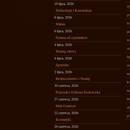
10 lipca, 2026
st
Technologie i Konstrukcje
gr
8 lipca, 2026
li
Makau
6 lipca, 2026
pa
Pytania od czytelników
wr
4 lipca, 2026
si
Trening siłowy
li
4 lipca, 2026
Zgorzelec
cz
2 lipca, 2026
ma
Bezpieczeństwo i Normy
kw
30 czerwca, 2026
ma
Przyroda i Ochrona Środowiska
lu
27 czerwca, 2026
Mali Geniusze
st
22 czerwca, 2026
gr
Kosmetyki
20 czerwca, 2026