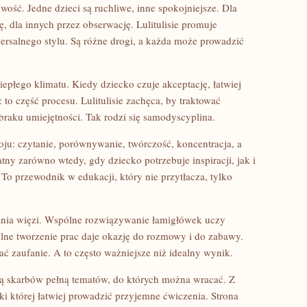
wość. Jedne dzieci są ruchliwe, inne spokojniejsze. Dla
, dla innych przez obserwację. Lulitulisie promuje
ersalnego stylu. Są różne drogi, a każda może prowadzić
iepłego klimatu. Kiedy dziecko czuje akceptację, łatwiej
 to część procesu. Lulitulisie zachęca, by traktować
braku umiejętności. Tak rodzi się samodyscyplina.
oju: czytanie, porównywanie, twórczość, koncentracja, a
tny zarówno wtedy, gdy dziecko potrzebuje inspiracji, jak i
 To przewodnik w edukacji, który nie przytłacza, tylko
ania więzi. Wspólne rozwiązywanie łamigłówek uczy
ólne tworzenie prac daje okazję do rozmowy i do zabawy.
ć zaufanie. A to często ważniejsze niż idealny wynik.
nią skarbów pełną tematów, do których można wracać. Z
ki której łatwiej prowadzić przyjemne ćwiczenia. Strona