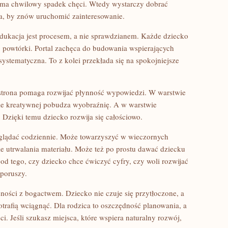
 ma chwilowy spadek chęci. Wtedy wystarczy dobrać
na, by znów uruchomić zainteresowanie.
edukacja jest procesem, a nie sprawdzianem. Każde dziecko
o powtórki. Portal zachęca do budowania wspierających
systematyczna. To z kolei przekłada się na spokojniejsze
strona pomaga rozwijać płynność wypowiedzi. W warstwie
e kreatywnej pobudza wyobraźnię. A w warstwie
Dzięki temu dziecko rozwija się całościowo.
zaglądać codziennie. Może towarzyszyć w wieczornych
 utrwalania materiału. Może też po prostu dawać dziecku
od tego, czy dziecko chce ćwiczyć cyfry, czy woli rozwijać
 poruszy.
asności z bogactwem. Dziecko nie czuje się przytłoczone, a
otrafią wciągnąć. Dla rodzica to oszczędność planowania, a
i. Jeśli szukasz miejsca, które wspiera naturalny rozwój,