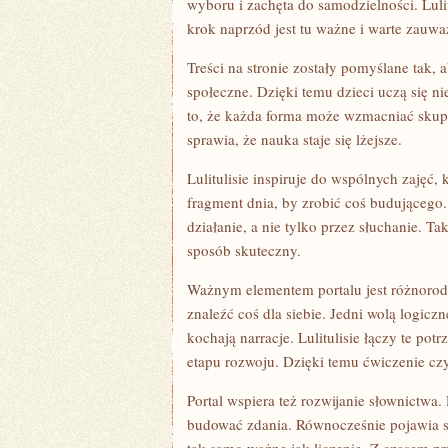
wyboru i zachęta do samodzielności. Lul
krok naprzód jest tu ważne i warte zauwa
Treści na stronie zostały pomyślane tak,
społeczne. Dzięki temu dzieci uczą się ni
to, że każda forma może wzmacniać skupi
sprawia, że nauka staje się lżejsze.
Lulitulisie inspiruje do wspólnych zajęć
fragment dnia, by zrobić coś budującego.
działanie, a nie tylko przez słuchanie. 
sposób skuteczny.
Ważnym elementem portalu jest różnorod
znaleźć coś dla siebie. Jedni wolą logicz
kochają narracje. Lulitulisie łączy te pot
etapu rozwoju. Dzięki temu ćwiczenie czy
Portal wspiera też rozwijanie słownictwa
budować zdania. Równocześnie pojawia się