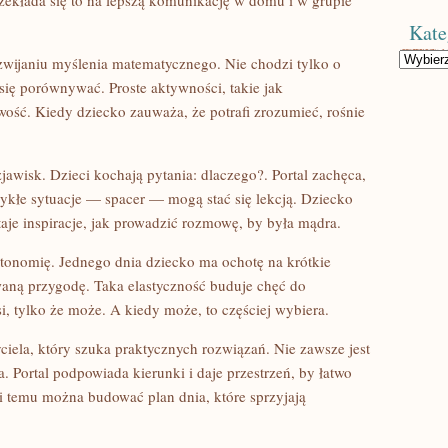
zekłada się to na lepszą komunikację w domu i w grupie
Kate
Kategorie
zwijaniu myślenia matematycznego. Nie chodzi tylko o
 się porównywać. Proste aktywności, takie jak
ość. Kiedy dziecko zauważa, że potrafi zrozumieć, rośnie
awisk. Dzieci kochają pytania: dlaczego?. Portal zachęca,
ykłe sytuacje — spacer — mogą stać się lekcją. Dziecko
taje inspiracje, jak prowadzić rozmowę, by była mądra.
autonomię. Jednego dnia dziecko ma ochotę na krótkie
aną przygodę. Taka elastyczność buduje chęć do
i, tylko że może. A kiedy może, to częściej wybiera.
yciela, który szuka praktycznych rozwiązań. Nie zawsze jest
. Portal podpowiada kierunki i daje przestrzeń, by łatwo
 temu można budować plan dnia, które sprzyjają