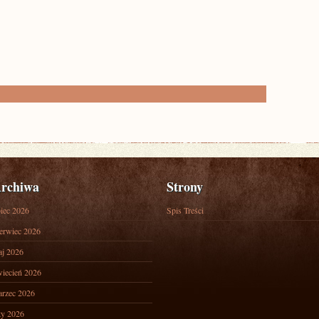
rchiwa
Strony
piec 2026
Spis Treści
erwiec 2026
j 2026
iecień 2026
rzec 2026
ty 2026