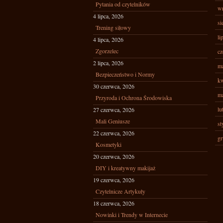
Pytania od czytelników
wr
4 lipca, 2026
si
Trening siłowy
li
4 lipca, 2026
Zgorzelec
cz
2 lipca, 2026
ma
Bezpieczeństwo i Normy
kw
30 czerwca, 2026
ma
Przyroda i Ochrona Środowiska
lu
27 czerwca, 2026
Mali Geniusze
st
22 czerwca, 2026
gr
Kosmetyki
20 czerwca, 2026
DIY i kreatywny makijaż
19 czerwca, 2026
Czytelnicze Artykuły
18 czerwca, 2026
Nowinki i Trendy w Internecie