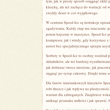
tym, jak w prosty sposób osiągnąć efekt j
klasykę, ale też zachęca do wariacji: od w
zwykły deser w coś wyjątkowego.
W centrum Speed-Ice są instrukcje opisan
zgadywania. Każdy etap ma znaczenie: p
potem kręcenie w maszynce. Speed-Ice p
kompresor, jak i wtedy, gdy korzystasz z f
nawet bez specjalistycznego sprzętu uzy
Sorbety w Speed-Ice to osobny rozdział p
składników, ale też bardziej wyrafinowan
jak dobierać owoce mrożone, jak pracować
sięgnąć po syrop cukrowy. Dzięki temu so
Dla fanów śmietankowych klasyków Speed
robi tłuszcz i jak wpływa na plastyczność.
wariant dla zabieganych. Znajdziesz wsk
uniknąć posmaku mdłości i jak sprawić, 