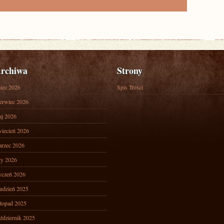
rchiwa
Strony
piec 2026
Spis Treści
erwiec 2026
j 2026
iecień 2026
rzec 2026
ty 2026
yczeń 2026
udzień 2025
stopad 2025
ździernik 2025