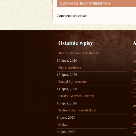
CATEGORIES:
BLOG INTERNETOWY
Comments are closed.
Ostatnie wpisy
A
Trendy i Nowości w Branży
li
14 lipca, 2026
cz
Gry e-sportowe
ma
12 lipca, 2026
kw
Zarząd i governance
ma
11 lipca, 2026
Klasyki Wszech Czasów
lu
10 lipca, 2026
st
Technologie i Konstrukcje
gr
8 lipca, 2026
li
Makau
6 lipca, 2026
pa