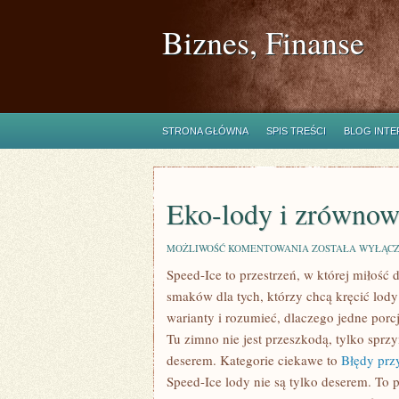
Biznes, Finanse
STRONA GŁÓWNA
SPIS TREŚCI
BLOG INT
Eko-lody i zrównow
EKO-
MOŻLIWOŚĆ KOMENTOWANIA
ZOSTAŁA WYŁĄC
LODY
Speed-Ice to przestrzeń, w której miłość 
I
ZRÓWNOWAŻONE
smaków dla tych, którzy chcą kręcić lody
SKŁADNIKI
warianty i rozumieć, dlaczego jedne porc
Tu zimno nie jest przeszkodą, tylko spr
deserem. Kategorie ciekawe to
Błędy przy
Speed-Ice lody nie są tylko deserem. To p