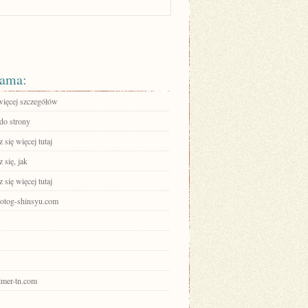
ama:
więcej szczegółów
 do strony
się więcej tutaj
 się, jak
się więcej tutaj
photog-shinsyu.com
elmer-tn.com