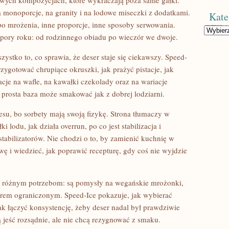
owych kompozycjach, które wykraczają poza same gałki.
a monoporcje, na granity i na lodowe miseczki z dodatkami.
Kate
o mrożenia, inne proporcje, inne sposoby serwowania.
Kategorie
pory roku: od rodzinnego obiadu po wieczór we dwoje.
zystko to, co sprawia, że deser staje się ciekawszy. Speed-
zygotować chrupiące okruszki, jak prażyć pistacje, jak
cje na wafle, na kawałki czekolady oraz na wariacje
prosta baza może smakować jak z dobrej lodziarni.
su, bo sorbety mają swoją fizykę. Strona tłumaczy w
i lodu, jak działa overrun, po co jest stabilizacja i
tabilizatorów. Nie chodzi o to, by zamienić kuchnię w
wę i wiedzieć, jak poprawić recepturę, gdy coś nie wyjdzie
ne różnym potrzebom: są pomysły na wegańskie mrożonki,
krem ograniczonym. Speed-Ice pokazuje, jak wybierać
 jak łączyć konsystencję, żeby deser nadal był prawdziwie
ą jeść rozsądnie, ale nie chcą rezygnować z smaku.