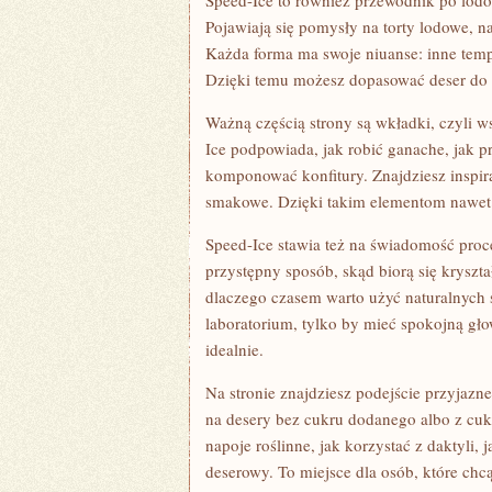
Speed-Ice to również przewodnik po lod
Pojawiają się pomysły na torty lodowe, n
Każda forma ma swoje niuanse: inne temp
Dzięki temu możesz dopasować deser do 
Ważną częścią strony są wkładki, czyli ws
Ice podpowiada, jak robić ganache, jak pr
komponować konfitury. Znajdziesz inspira
smakowe. Dzięki takim elementom nawet 
Speed-Ice stawia też na świadomość proce
przystępny sposób, skąd biorą się kryształk
dlaczego czasem warto użyć naturalnych s
laboratorium, tylko by mieć spokojną gło
idealnie.
Na stronie znajdziesz podejście przyjaz
na desery bez cukru dodanego albo z cu
napoje roślinne, jak korzystać z daktyli,
deserowy. To miejsce dla osób, które chc