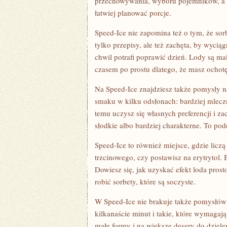
przechowywania, wyboru pojemników, a t
łatwiej planować porcje.
Speed-Ice nie zapomina też o tym, że sor
tylko przepisy, ale też zachęta, by wycią
chwil potrafi poprawić dzień. Lody są mał
czasem po prostu dlatego, że masz ochot
Na Speed-Ice znajdziesz także pomysły 
smaku w kilku odsłonach: bardziej mleczne
temu uczysz się własnych preferencji i z
słodkie albo bardziej charakterne. To pode
Speed-Ice to również miejsce, gdzie liczą
trzcinowego, czy postawisz na erytrytol.
Dowiesz się, jak uzyskać efekt loda prost
robić sorbety, które są soczyste.
W Speed-Ice nie brakuje także pomysłów 
kilkanaście minut i takie, które wymagają
małe formy i na większe desery do dziel