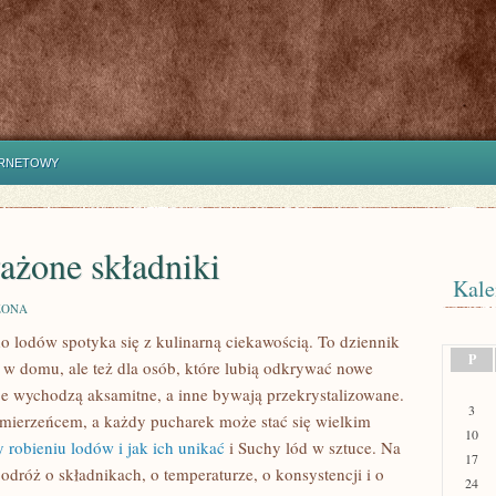
ERNETOWY
ażone składniki
Kale
ZONA
do lodów spotyka się z kulinarną ciekawością. To dziennik
P
 w domu, ale też dla osób, które lubią odkrywać nowe
je wychodzą aksamitne, a inne bywają przekrystalizowane.
3
zymierzeńcem, a każdy pucharek może stać się wielkim
10
 robieniu lodów i jak ich unikać
i Suchy lód w sztuce. Na
17
odróż o składnikach, o temperaturze, o konsystencji i o
24