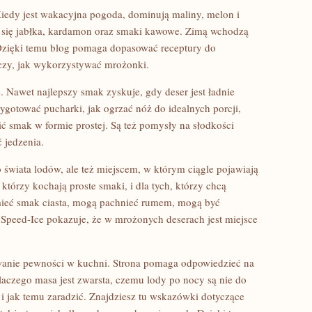
Kiedy jest wakacyjna pogoda, dominują maliny, melon i
ą się jabłka, kardamon oraz smaki kawowe. Zimą wchodzą
 Dzięki temu blog pomaga dopasować receptury do
czy, jak wykorzystywać mrożonki.
 Nawet najlepszy smak zyskuje, gdy deser jest ładnie
ygotować pucharki, jak ogrzać nóż do idealnych porcji,
ić smak w formie prostej. Są też pomysły na słodkości
ć jedzenia.
wiata lodów, ale też miejscem, w którym ciągle pojawiają
 którzy kochają proste smaki, i dla tych, którzy chcą
eć smak ciasta, mogą pachnieć rumem, mogą być
Speed-Ice pokazuje, że w mrożonych deserach jest miejsce
anie pewności w kuchni. Strona pomaga odpowiedzieć na
 dlaczego masa jest zwarsta, czemu lody po nocy są nie do
e i jak temu zaradzić. Znajdziesz tu wskazówki dotyczące