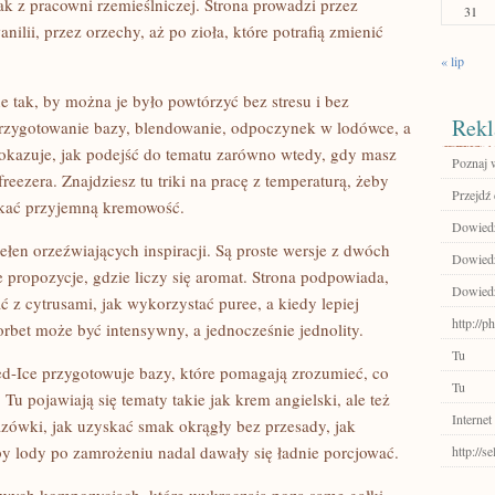
ak z pracowni rzemieślniczej. Strona prowadzi przez
31
anilii, przez orzechy, aż po zioła, które potrafią zmienić
« lip
e tak, by można je było powtórzyć bez stresu i bez
Rekl
rzygotowanie bazy, blendowanie, odpoczynek w lodówce, a
okazuje, jak podejść do tematu zarówno wtedy, gdy masz
Poznaj 
reezera. Znajdziesz tu triki na pracę z temperaturą, żeby
Przejdź
skać przyjemną kremowość.
Dowiedz 
ełen orzeźwiających inspiracji. Są proste wersje z dwóch
Dowiedz
e propozycje, gdzie liczy się aromat. Strona podpowiada,
Dowiedz 
 z cytrusami, jak wykorzystać puree, a kiedy lepiej
http://
rbet może być intensywny, a jednocześnie jednolity.
Tu
-Ice przygotowuje bazy, które pomagają zrozumieć, co
Tu
 Tu pojawiają się tematy takie jak krem angielski, ale też
Internet
azówki, jak uzyskać smak okrągły bez przesady, jak
by lody po zamrożeniu nadal dawały się ładnie porcjować.
http://s