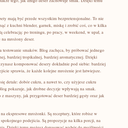
akże tego, jak długo deser zachowuje smak. Dzięki temu
bety mają być przede wszystkim bezpretensjonalne. To nie
gnąć z kuchni blender, garnek, miskę i zrobić coś, co w kilka
ą celebracją: po treningu, po pracy, w weekend, w upał, a
ę na mrożony deser.
na testowanie smaków. Blog zachęca, by próbować jednego
j, bardziej tropikalnej, bardziej aromatycznej. Dzięki
aczynasz komponować desery dokładnie pod siebie: bardziej
jście sprawia, że każde kolejne mrożenie jest łatwiejsze.
 się detale: dobór cukru, a nawet to, czy użyjesz cukru
 Blog pokazuje, jak drobne decyzje wpływają na smak.
o z maszyny, jak przygotować deser bardziej gęsty oraz jak
na ekspresowe mrożonki. Są receptury, które robisz w
 spokojnego podejścia. Są propozycje na kilka porcji, na
enia. Dzięki temu możesz dopasować wybór do możliwości.