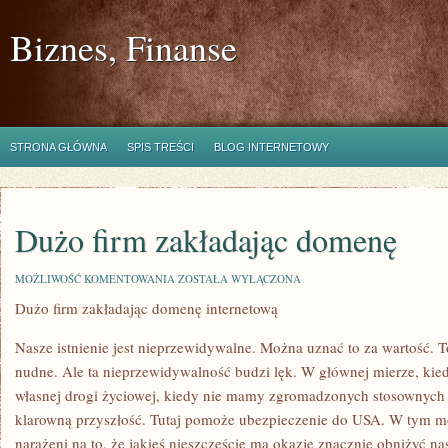
Biznes, Finanse
STRONA GŁÓWNA
SPIS TREŚCI
BLOG INTERNETOWY
Dużo firm zakładając domenę
DUŻO
MOŻLIWOŚĆ KOMENTOWANIA
ZOSTAŁA WYŁĄCZONA
FIRM
Dużo firm zakładając domenę internetową
ZAKŁADAJĄC
DOMENĘ
Nasze istnienie jest nieprzewidywalne. Można uznać to za wartość. To
nudne. Ale ta nieprzewidywalność budzi lęk. W głównej mierze, kiedy
własnej drogi życiowej, kiedy nie mamy zgromadzonych stosownych
klarowną przyszłość. Tutaj pomoże ubezpieczenie do USA. W tym m
narażeni na to, że jakieś nieszczęście ma okazję znacznie obniżyć na