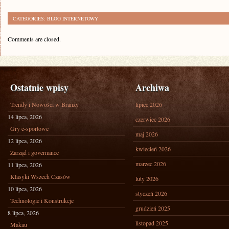
CATEGORIES:
BLOG INTERNETOWY
Comments are closed.
Ostatnie wpisy
Archiwa
Trendy i Nowości w Branży
lipiec 2026
14 lipca, 2026
czerwiec 2026
Gry e-sportowe
maj 2026
12 lipca, 2026
kwiecień 2026
Zarząd i governance
marzec 2026
11 lipca, 2026
Klasyki Wszech Czasów
luty 2026
10 lipca, 2026
styczeń 2026
Technologie i Konstrukcje
grudzień 2025
8 lipca, 2026
listopad 2025
Makau