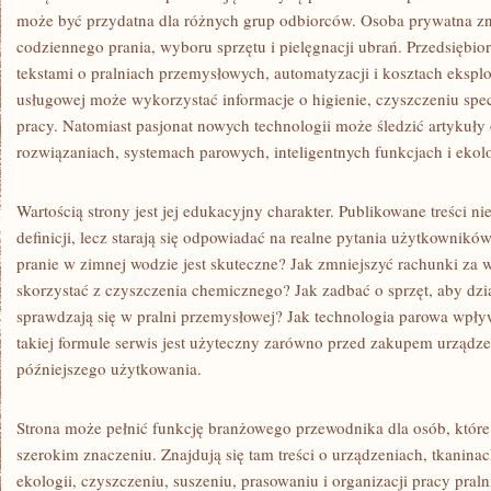
może być przydatna dla różnych grup odbiorców. Osoba prywatna zn
codziennego prania, wyboru sprzętu i pielęgnacji ubrań. Przedsiębio
tekstami o pralniach przemysłowych, automatyzacji i kosztach eksplo
usługowej może wykorzystać informacje o higienie, czyszczeniu spec
pracy. Natomiast pasjonat nowych technologii może śledzić artykuł
rozwiązaniach, systemach parowych, inteligentnych funkcjach i ekol
Wartością strony jest jej edukacyjny charakter. Publikowane treści ni
definicji, lecz starają się odpowiadać na realne pytania użytkownikó
pranie w zimnej wodzie jest skuteczne? Jak zmniejszyć rachunki za 
skorzystać z czyszczenia chemicznego? Jak zadbać o sprzęt, aby dzia
sprawdzają się w pralni przemysłowej? Jak technologia parowa wpły
takiej formule serwis jest użyteczny zarówno przed zakupem urządzen
późniejszego użytkowania.
Strona może pełnić funkcję branżowego przewodnika dla osób, które
szerokim znaczeniu. Znajdują się tam treści o urządzeniach, tkaninac
ekologii, czyszczeniu, suszeniu, prasowaniu i organizacji pracy pral