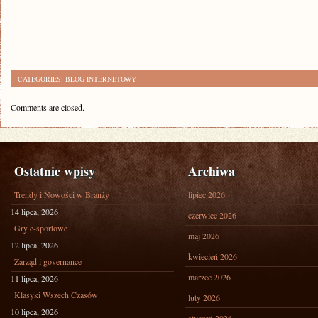
CATEGORIES:
BLOG INTERNETOWY
Comments are closed.
Ostatnie wpisy
Archiwa
Trendy i Nowości w Branży
lipiec 2026
14 lipca, 2026
czerwiec 2026
Gry e-sportowe
maj 2026
12 lipca, 2026
kwiecień 2026
Zarząd i governance
marzec 2026
11 lipca, 2026
Klasyki Wszech Czasów
luty 2026
10 lipca, 2026