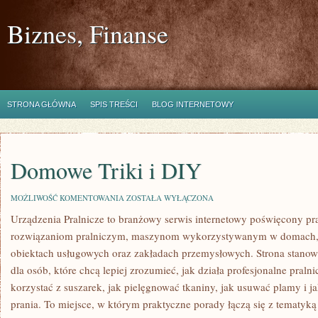
Biznes, Finanse
STRONA GŁÓWNA
SPIS TREŚCI
BLOG INTERNETOWY
Domowe Triki i DIY
DOMOWE
MOŻLIWOŚĆ KOMENTOWANIA
ZOSTAŁA WYŁĄCZONA
TRIKI
Urządzenia Pralnicze to branżowy serwis internetowy poświęcony p
I
DIY
rozwiązaniom pralniczym, maszynom wykorzystywanym w domach, fi
obiektach usługowych oraz zakładach przemysłowych. Strona stano
dla osób, które chcą lepiej zrozumieć, jak działa profesjonalne pralni
korzystać z suszarek, jak pielęgnować tkaniny, jak usuwać plamy i 
prania. To miejsce, w którym praktyczne porady łączą się z tematyką 