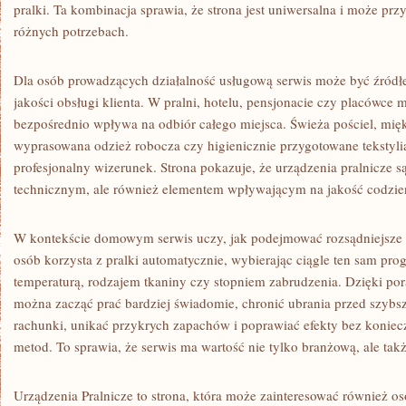
pralki. Ta kombinacja sprawia, że strona jest uniwersalna i może pr
różnych potrzebach.
Dla osób prowadzących działalność usługową serwis może być źródł
jakości obsługi klienta. W pralni, hotelu, pensjonacie czy placówce 
bezpośrednio wpływa na odbiór całego miejsca. Świeża pościel, mięk
wyprasowana odzież robocza czy higienicznie przygotowane tekstylia
profesjonalny wizerunek. Strona pokazuje, że urządzenia pralnicze s
technicznym, ale również elementem wpływającym na jakość codzien
W kontekście domowym serwis uczy, jak podejmować rozsądniejsze 
osób korzysta z pralki automatycznie, wybierając ciągle ten sam pro
temperaturą, rodzajem tkaniny czy stopniem zabrudzenia. Dzięki p
można zacząć prać bardziej świadomie, chronić ubrania przed szyb
rachunki, unikać przykrych zapachów i poprawiać efekty bez konie
metod. To sprawia, że serwis ma wartość nie tylko branżową, ale ta
Urządzenia Pralnicze to strona, która może zainteresować również os