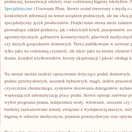
pralniczej, konserwacji odzieży oraz codziennej higieny tekstyliów.
Specjalistyczne
i Usuwanie Plam. Serwis został stworzony z myślą o c
konkretnych informacji na temat urządzeń pralniczych, ale nie chcą p
specjalistyczny język producentów. Dzięki temu strona może zainte
prowadzące zakład pralniczy, jak i właścicieli hoteli, pensjonatów, re
agroturystycznych, gabinetów kosmetycznych, placówek medycznych,
czy dużych gospodarstw domowych. Treści publikowane w serwisie p
tylko jako na codzienną czynność, ale także jako na istotny element
tkanin, komfort użytkowników, koszty eksploatacji i jakość obsługi kl
Na stronie można znaleźć opracowania dotyczące pralek domowych, p
pralnic przemysłowych, suszarek bębnowych, magli, stołów prasowal
czyszczenia chemicznego, systemów dozowania detergentów, techno
wspierających automatyzację pracy pralni. Serwis opisuje zarówno p
wybór programu prania, temperatura wody, wirowanie, suszenie czy s
bardziej zaawansowane tematy związane z wydajnością maszyn, zuż
higieną w sektorze medycznym, praniem przemysłowym oraz optymal