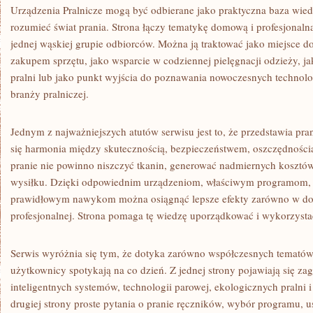
Urządzenia Pralnicze mogą być odbierane jako praktyczna baza wiedz
rozumieć świat prania. Strona łączy tematykę domową i profesjonaln
jednej wąskiej grupie odbiorców. Można ją traktować jako miejsce d
zakupem sprzętu, jako wsparcie w codziennej pielęgnacji odzieży, jako
pralni lub jako punkt wyjścia do poznawania nowoczesnych techno
branży pralniczej.
Jednym z najważniejszych atutów serwisu jest to, że przedstawia pran
się harmonia między skutecznością, bezpieczeństwem, oszczędnością 
pranie nie powinno niszczyć tkanin, generować nadmiernych koszt
wysiłku. Dzięki odpowiednim urządzeniom, właściwym programom,
prawidłowym nawykom można osiągnąć lepsze efekty zarówno w domu
profesjonalnej. Strona pomaga tę wiedzę uporządkować i wykorzysta
Serwis wyróżnia się tym, że dotyka zarówno współczesnych tematów,
użytkownicy spotykają na co dzień. Z jednej strony pojawiają się za
inteligentnych systemów, technologii parowej, ekologicznych pralni 
drugiej strony proste pytania o pranie ręczników, wybór programu, 