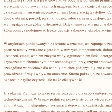
Dużą zaletą strony jest jej wielowątkowe podejście do tematu pralnic
wyłącznie do opisywania samych urządzeń, lecz pokazuje cały proce
czyszczeniem, suszeniem, prasowaniem i konserwacją tekstyliów. Czy
dbać o ubrania, pościel, ręczniki, odzież roboczą, firany, zasłony, te
wymagające szczególnej ostrożności. Dzięki temu serwis ma charakte
która pomaga podejmować lepsze decyzje zakupowe, eksploatacyjne 
W artykułach publikowanych na stronie ważne miejsce zajmuje oszc
porusza tematy związane z praniem w niższych temperaturach, dob
urządzeń, zmniejszaniem zużycia wody, ograniczaniem ilości deter
czyszczeniem chemicznym oraz technologiami przyjaznymi środowisk
szczególnie wartościowe dla osób, które chcą połączyć higienę z tr
prowadzenia firmy i wpływ na otoczenie. Strona pokazuje, że nowocz
oznacza nie tylko czystość, ale także efektywność.
Urządzenia Pralnicze to także serwis przydatny dla osób zaintereso
technologicznymi. W branży pralniczej pojawia się coraz więcej roz
automatyzacji, inteligentnych systemach sterowania, czujnikach, ana
programach parowych, automatycznym dozowaniu środków piorących