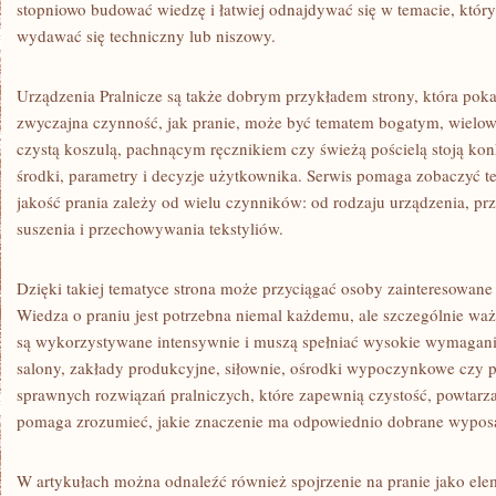
stopniowo budować wiedzę i łatwiej odnajdywać się w temacie, któr
wydawać się techniczny lub niszowy.
Urządzenia Pralnicze są także dobrym przykładem strony, która poka
zwyczajna czynność, jak pranie, może być tematem bogatym, wiel
czystą koszulą, pachnącym ręcznikiem czy świeżą pościelą stoją kon
środki, parametry i decyzje użytkownika. Serwis pomaga zobaczyć te 
jakość prania zależy od wielu czynników: od rodzaju urządzenia, pr
suszenia i przechowywania tekstyliów.
Dzięki takiej tematyce strona może przyciągać osoby zainteresowane 
Wiedza o praniu jest potrzebna niemal każdemu, ale szczególnie ważna
są wykorzystywane intensywnie i muszą spełniać wysokie wymagania.
salony, zakłady produkcyjne, siłownie, ośrodki wypoczynkowe czy 
sprawnych rozwiązań pralniczych, które zapewnią czystość, powtarza
pomaga zrozumieć, jakie znaczenie ma odpowiednio dobrane wypos
W artykułach można odnaleźć również spojrzenie na pranie jako elem