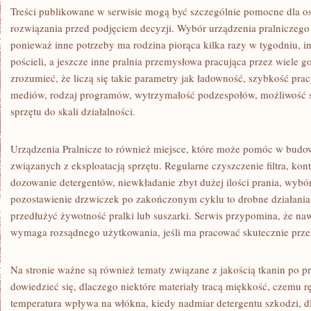
Treści publikowane w serwisie mogą być szczególnie pomocne dla o
rozwiązania przed podjęciem decyzji. Wybór urządzenia pralniczeg
ponieważ inne potrzeby ma rodzina piorąca kilka razy w tygodniu, in
pościeli, a jeszcze inne pralnia przemysłowa pracująca przez wiele 
zrozumieć, że liczą się takie parametry jak ładowność, szybkość prac
mediów, rodzaj programów, wytrzymałość podzespołów, możliwość 
sprzętu do skali działalności.
Urządzenia Pralnicze to również miejsce, które może pomóc w bu
związanych z eksploatacją sprzętu. Regularne czyszczenie filtra, kon
dozowanie detergentów, niewkładanie zbyt dużej ilości prania, wyb
pozostawienie drzwiczek po zakończonym cyklu to drobne działania
przedłużyć żywotność pralki lub suszarki. Serwis przypomina, że na
wymaga rozsądnego użytkowania, jeśli ma pracować skutecznie przez
Na stronie ważne są również tematy związane z jakością tkanin po p
dowiedzieć się, dlaczego niektóre materiały tracą miękkość, czemu ręcz
temperatura wpływa na włókna, kiedy nadmiar detergentu szkodzi, d