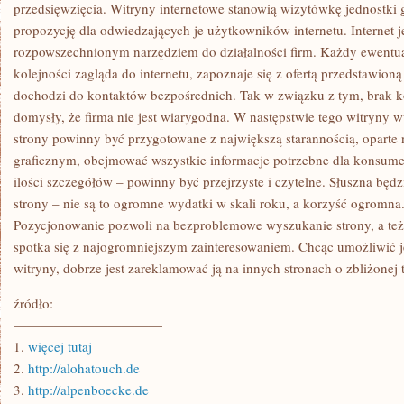
NIEBEZUŻYTECZNA
przedsięwzięcia. Witryny internetowe stanowią wizytówkę jednostki 
JEST
propozycję dla odwiedzających je użytkowników internetu. Internet je
DOMENA
PRZEDSIĘWZIĘCIA
rozpowszechnionym narzędziem do działalności firm. Każdy ewentua
kolejności zagląda do internetu, zapoznaje się z ofertą przedstawioną
dochodzi do kontaktów bezpośrednich. Tak w związku z tym, brak k
domysły, że firma nie jest wiarygodna. W następstwie tego witryny 
strony powinny być przygotowane z największą starannością, oparte
graficznym, obejmować wszystkie informacje potrzebne dla konsume
ilości szczegółów – powinny być przejrzyste i czytelne. Słuszna będ
strony – nie są to ogromne wydatki w skali roku, a korzyść ogromna
Pozycjonowanie pozwoli na bezproblemowe wyszukanie strony, a też 
spotka się z najogromniejszym zainteresowaniem. Chcąc umożliwić je
witryny, dobrze jest zareklamować ją na innych stronach o zbliżonej 
źródło:
———————————
1.
więcej tutaj
2.
http://alohatouch.de
3.
http://alpenboecke.de