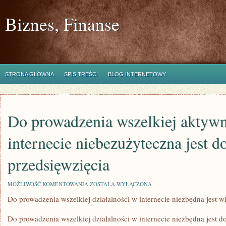
Biznes, Finanse
STRONA GŁÓWNA
SPIS TREŚCI
BLOG INTERNETOWY
Do prowadzenia wszelkiej aktyw
internecie niebezużyteczna jest 
przedsięwzięcia
DO
MOŻLIWOŚĆ KOMENTOWANIA
ZOSTAŁA WYŁĄCZONA
PROWADZENIA
Do prowadzenia wszelkiej działalności w internecie niezbędna jest w
WSZELKIEJ
AKTYWNOŚCI
W
Do prowadzenia wszelkiej działalności w internecie niezbędna jest 
INTERNECIE