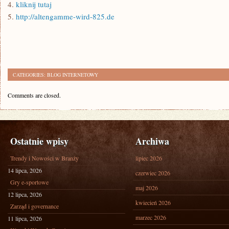
4.
kliknij tutaj
5.
http://altengamme-wird-825.de
CATEGORIES:
BLOG INTERNETOWY
Comments are closed.
Ostatnie wpisy
Archiwa
Trendy i Nowości w Branży
lipiec 2026
14 lipca, 2026
czerwiec 2026
Gry e-sportowe
maj 2026
12 lipca, 2026
kwiecień 2026
Zarząd i governance
marzec 2026
11 lipca, 2026