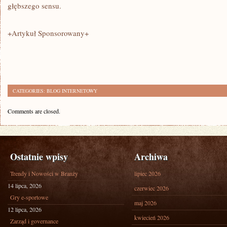
głębszego sensu.
+Artykuł Sponsorowany+
CATEGORIES:
BLOG INTERNETOWY
Comments are closed.
Ostatnie wpisy
Archiwa
Trendy i Nowości w Branży
lipiec 2026
14 lipca, 2026
czerwiec 2026
Gry e-sportowe
maj 2026
12 lipca, 2026
kwiecień 2026
Zarząd i governance