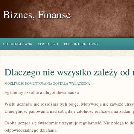
Biznes, Finanse
STRONA GŁÓWNA
SPIS TREŚCI
BLOG INTERNETOWY
Dlaczego nie wszystko zależy od
DLACZEGO
MOŻLIWOŚĆ KOMENTOWANIA
ZOSTAŁA WYŁĄCZONA
NIE
Egzaminy szkolne a długofalowa nauka
WSZYSTKO
ZALEŻY
OD
Wielu uczniów nie rozróżnia tych pojęć. Motywacja nie zawsze utrzy
MOTYWACJI
Umiejętność panowania nad sobą daje zdolność realizowania zadań,
Osoba ucząca się świadomie utrzymuje regularność. Nie polega to do
odpowiedzialnego działania.