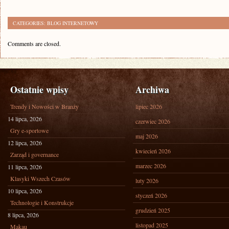
CATEGORIES:
BLOG INTERNETOWY
Comments are closed.
Ostatnie wpisy
Archiwa
Trendy i Nowości w Branży
lipiec 2026
14 lipca, 2026
czerwiec 2026
Gry e-sportowe
maj 2026
12 lipca, 2026
kwiecień 2026
Zarząd i governance
marzec 2026
11 lipca, 2026
Klasyki Wszech Czasów
luty 2026
10 lipca, 2026
styczeń 2026
Technologie i Konstrukcje
grudzień 2025
8 lipca, 2026
listopad 2025
Makau