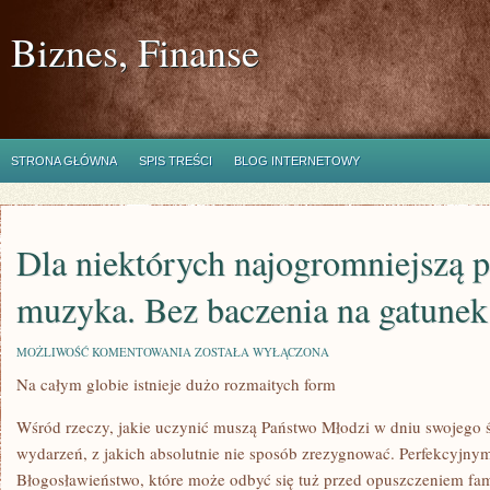
Biznes, Finanse
STRONA GŁÓWNA
SPIS TREŚCI
BLOG INTERNETOWY
Dla niektórych najogromniejszą p
muzyka. Bez baczenia na gatunek
DLA
MOŻLIWOŚĆ KOMENTOWANIA
ZOSTAŁA WYŁĄCZONA
NIEKTÓRYCH
Na całym globie istnieje dużo rozmaitych form
NAJOGROMNIEJSZĄ
PASJĘ
STANOWI
Wśród rzeczy, jakie uczynić muszą Państwo Młodzi w dniu swojego ś
MUZYKA.
BEZ
wydarzeń, z jakich absolutnie nie sposób zrezygnować. Perfekcyjnym
BACZENIA
Błogosławieństwo, które może odbyć się tuż przed opuszczeniem fa
NA