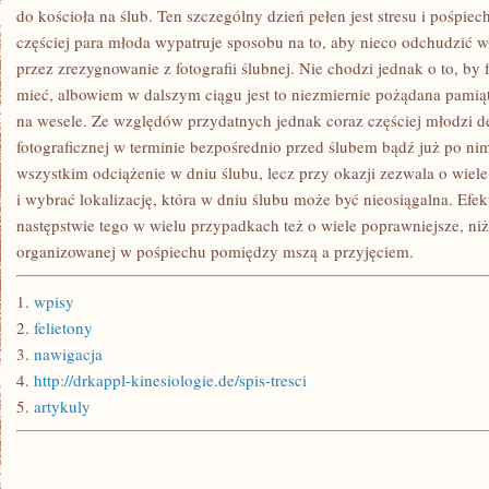
GATUNEK
do kościoła na ślub. Ten szczególny dzień pełen jest stresu i pośpiec
częściej para młoda wypatruje sposobu na to, aby nieco odchudzić w
przez zrezygnowanie z fotografii ślubnej. Nie chodzi jednak o to, by f
mieć, albowiem w dalszym ciągu jest to niezmiernie pożądana pamiąt
na wesele. Ze względów przydatnych jednak coraz częściej młodzi de
fotograficznej w terminie bezpośrednio przed ślubem bądź już po nim
wszystkim odciążenie w dniu ślubu, lecz przy okazji zezwala o wiel
i wybrać lokalizację, która w dniu ślubu może być nieosiągalna. Efek
następstwie tego w wielu przypadkach też o wiele poprawniejsze, ni
organizowanej w pośpiechu pomiędzy mszą a przyjęciem.
1.
wpisy
2.
felietony
3.
nawigacja
4.
http://drkappl-kinesiologie.de/spis-tresci
5.
artykuly