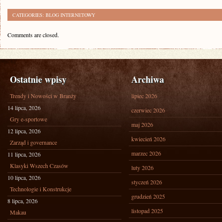
CATEGORIES:
BLOG INTERNETOWY
Comments are closed.
Ostatnie wpisy
Archiwa
Trendy i Nowości w Branży
lipiec 2026
14 lipca, 2026
czerwiec 2026
Gry e-sportowe
maj 2026
12 lipca, 2026
kwiecień 2026
Zarząd i governance
marzec 2026
11 lipca, 2026
Klasyki Wszech Czasów
luty 2026
10 lipca, 2026
styczeń 2026
Technologie i Konstrukcje
grudzień 2025
8 lipca, 2026
listopad 2025
Makau