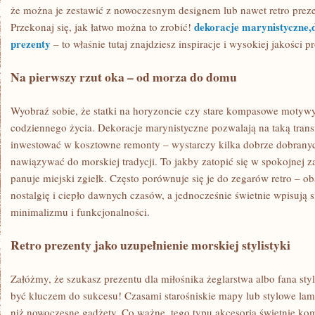
że można je zestawić z nowoczesnym designem lub nawet retro preze
dekoracje marynistyczne,d
Przekonaj się, jak łatwo można to zrobić!
prezenty
– to właśnie tutaj znajdziesz inspiracje i wysokiej jakości p
Na pierwszy rzut oka – od morza do domu
Wyobraź sobie, że statki na horyzoncie czy stare kompasowe motywy 
codziennego życia. Dekoracje marynistyczne pozwalają na taką trans
inwestować w kosztowne remonty – wystarczy kilka dobrze dobrany
nawiązywać do morskiej tradycji. To jakby zatopić się w spokojnej 
panuje miejski zgiełk. Często porównuje się je do zegarów retro – o
nostalgię i ciepło dawnych czasów, a jednocześnie świetnie wpisują 
minimalizmu i funkcjonalności.
Retro prezenty jako uzupełnienie morskiej stylistyki
Załóżmy, że szukasz prezentu dla miłośnika żeglarstwa albo fana sty
być kluczem do sukcesu! Czasami starośniskie mapy lub stylowe lam
niż nowoczesne gadżety. Co ważne, tego typu akcesoria świetnie ko