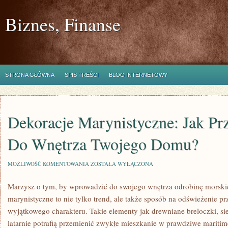
Biznes, Finanse
STRONA GŁÓWNA
SPIS TREŚCI
BLOG INTERNETOWY
Dekoracje Marynistyczne: Jak Pr
Do Wnętrza Twojego Domu?
DEKORACJE
MOŻLIWOŚĆ KOMENTOWANIA
ZOSTAŁA WYŁĄCZONA
MARYNISTYCZNE:
JAK
Marzysz o tym, by wprowadzić do swojego wnętrza odrobinę morski
PRZYNIEŚĆ
OCEAN
marynistyczne to nie tylko trend, ale także sposób na odświeżenie prz
DO
WNĘTRZA
wyjątkowego charakteru. Takie elementy jak drewniane breloczki, si
TWOJEGO
latarnie potrafią przemienić zwykłe mieszkanie w prawdziwe maritime
DOMU?