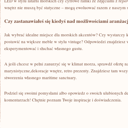
LED w stylu latarni morskich czy cyfrowe ramki ze zdjęciami z rejsó
wnętrz nie muszą być statyczne – mogą ewoluować razem z naszym s
Czy zastanawiałeś się kiedyś nad możliwościami aranżac
Jak wybrać idealne miejsce dla morskich akcentów? Czy wystarczy k
postawić na większe meble w stylu vintage? Odpowiedzi znajdziesz w
eksperymentować i słuchać własnego gustu.
A jeśli chcesz w pełni zanurzyć się w klimat morza, sprawdź ofertę n
marynistyczne,dekoracje wnętrz, retro prezenty. Znajdziesz tam wszy
stworzenia własnego maritime sanctuary.
Podziel się swoimi pomysłami albo opowiedz o swoich ulubionych d
komentarzach! Chętnie poznam Twoje inspiracje i doświadczenia.