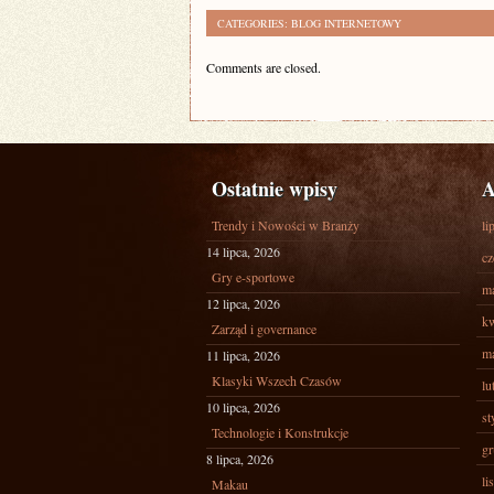
CATEGORIES:
BLOG INTERNETOWY
Comments are closed.
Ostatnie wpisy
A
Trendy i Nowości w Branży
li
14 lipca, 2026
cz
Gry e-sportowe
ma
12 lipca, 2026
kw
Zarząd i governance
ma
11 lipca, 2026
Klasyki Wszech Czasów
lu
10 lipca, 2026
st
Technologie i Konstrukcje
gr
8 lipca, 2026
li
Makau