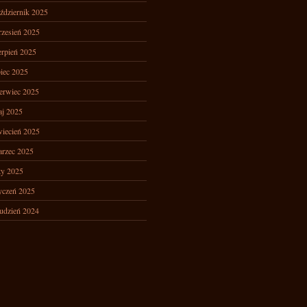
ździernik 2025
zesień 2025
erpień 2025
piec 2025
erwiec 2025
j 2025
iecień 2025
rzec 2025
ty 2025
yczeń 2025
udzień 2024