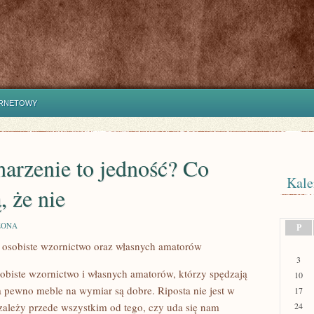
ERNETOWY
arzenie to jedność? Co
Kale
, że nie
ZONA
P
osobiste wzornictwo oraz własnych amatorów
3
biste wzornictwo i własnych amatorów, którzy spędzają
10
 pewno meble na wymiar są dobre. Riposta nie jest w
17
ależy przede wszystkim od tego, czy uda się nam
24