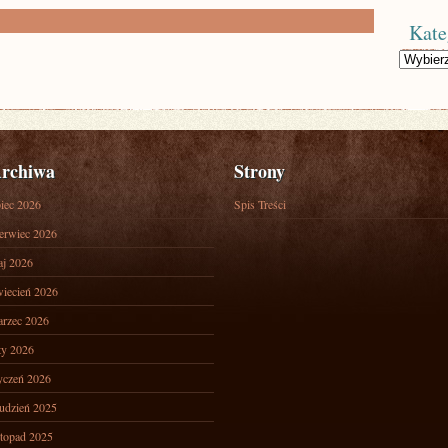
Kate
Kategorie
rchiwa
Strony
piec 2026
Spis Treści
erwiec 2026
j 2026
iecień 2026
rzec 2026
ty 2026
yczeń 2026
udzień 2025
stopad 2025