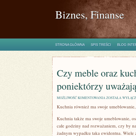
Biznes, Finanse
STRONA GŁÓWNA
SPIS TREŚCI
BLOG INT
Czy meble oraz kuch
poniektórzy uważają
CZY
MOŻLIWOŚĆ KOMENTOWANIA
ZOSTAŁA WYŁĄC
MEBLE
Kuchnia również ma swoje umeblowanie, 
ORAZ
KUCHARZENIE
TO
Kuchnia także ma swoje umeblowanie, oso
JEDNOŚĆ?
CO
całe godziny nad rozważaniem, czy by na
PONIEKTÓRZY
żadnym wypadku taka ewidentna. Wiele z
UWAŻAJĄ,