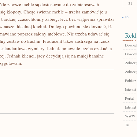
31
. Nie zawsze meble są dostosowane do zainteresowań
 się kłopoty. Chcąc świetne meble – trzeba zamówić je u
« lip
 bardziej czasochłonny zabieg, lecz bez wątpienia sprawdzi
 w naszej idealnej kuchni. Do tego powinno się dorzucić, iż
amawiane poprzez salony meblowe. Nie trzeba udawać się
Rekl
dny zestaw do kuchni. Producent także zastrzega na rzecz
Dowiedz
estandardowe wymiary. Jednak ponownie trzeba czekać, a
Dowiedz
j. Jednak klienci, jacy decydują się na mniej banalne
zygotowani.
Zobacz p
Zobacz p
Pobierz 
Internet
Portal
Internet
WWW
Tu