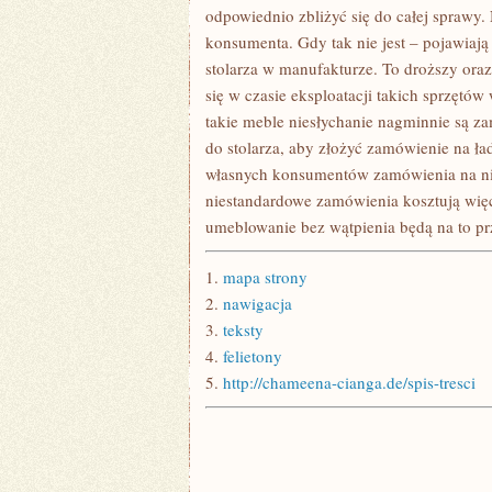
ŻE
odpowiednio zbliżyć się do całej sprawy
NIE
konsumenta. Gdy tak nie jest – pojawiają
stolarza w manufakturze. To droższy oraz
się w czasie eksploatacji takich sprzętów
takie meble niesłychanie nagminnie są z
do stolarza, aby złożyć zamówienie na ła
własnych konsumentów zamówienia na ni
niestandardowe zamówienia kosztują więce
umeblowanie bez wątpienia będą na to pr
1.
mapa strony
2.
nawigacja
3.
teksty
4.
felietony
5.
http://chameena-cianga.de/spis-tresci