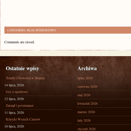
CATEGORIES:
BLOG INTERNETOWY
Comments are closed.
Ostatnie wpisy
Archiwa
Trendy i Nowości w Branży
lipiec 2026
14 lipca, 2026
czerwiec 2026
Gry e-sportowe
maj 2026
12 lipca, 2026
kwiecień 2026
Zarząd i governance
marzec 2026
11 lipca, 2026
Klasyki Wszech Czasów
luty 2026
10 lipca, 2026
styczeń 2026