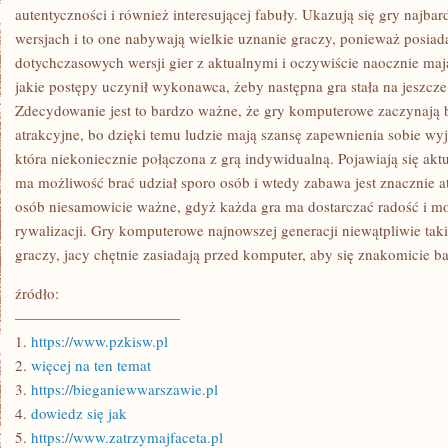
autentyczności i również interesującej fabuły. Ukazują się gry najba
wersjach i to one nabywają wielkie uznanie graczy, ponieważ posiad
dotychczasowych wersji gier z aktualnymi i oczywiście naocznie maj
jakie postępy uczynił wykonawca, żeby następna gra stała na jeszcz
Zdecydowanie jest to bardzo ważne, że gry komputerowe zaczynają b
atrakcyjne, bo dzięki temu ludzie mają szansę zapewnienia sobie wy
która niekoniecznie połączona z grą indywidualną. Pojawiają się akt
ma możliwość brać udział sporo osób i wtedy zabawa jest znacznie at
osób niesamowicie ważne, gdyż każda gra ma dostarczać radość i m
rywalizacji. Gry komputerowe najnowszej generacji niewątpliwie tak
graczy, jacy chętnie zasiadają przed komputer, aby się znakomicie b
źródło:
———————————
1.
https://www.pzkisw.pl
2.
więcej na ten temat
3.
https://bieganiewwarszawie.pl
4.
dowiedz się jak
5.
https://www.zatrzymajfaceta.pl