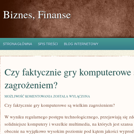
Biznes, Finanse
STRONA GŁÓWNA
SPIS TREŚCI
BLOG INTERNETOWY
Czy faktycznie gry komputerowe 
zagrożeniem?
CZY
MOŻLIWOŚĆ KOMENTOWANIA
ZOSTAŁA WYŁĄCZONA
FAKTYCZNIE
Czy faktycznie gry komputerowe są wielkim zagrożeniem?
GRY
KOMPUTEROWE
SĄ
W wyniku regularnego postępu technologicznego, przejawiają się z
WIELKIM
ZAGROŻENIEM?
solidniejsze komputery i wszelkie multimedia, na których jest szans
obecnie na wyjątkowo wysokim poziomie pod kątem jakości wyprodu