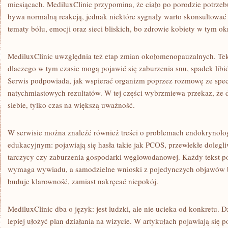
miesiącach. MediluxClinic przypomina, że ciało po porodzie potrzeb
bywa normalną reakcją, jednak niektóre sygnały warto skonsultować
tematy bólu, emocji oraz sieci bliskich, bo zdrowie kobiety w tym okr
MediluxClinic uwzględnia też etap zmian okołomenopauzalnych. Tek
dlaczego w tym czasie mogą pojawić się zaburzenia snu, spadek libid
Serwis podpowiada, jak wspierać organizm poprzez rozmowę ze specj
natychmiastowych rezultatów. W tej części wybrzmiewa przekaz, że do
siebie, tylko czas na większą uważność.
W serwisie można znaleźć również treści o problemach endokrynolo
edukacyjnym: pojawiają się hasła takie jak PCOS, przewlekłe dolegl
tarczycy czy zaburzenia gospodarki węglowodanowej. Każdy tekst po
wymaga wywiadu, a samodzielne wnioski z pojedynczych objawów b
buduje klarowność, zamiast nakręcać niepokój.
MediluxClinic dba o język: jest ludzki, ale nie ucieka od konkretu. 
lepiej ułożyć plan działania na wizycie. W artykułach pojawiają się 