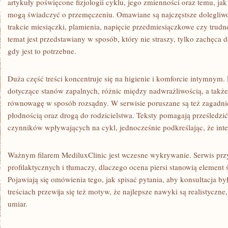
artykuły poświęcone fizjologii cyklu, jego zmienności oraz temu, ja
mogą świadczyć o przemęczeniu. Omawiane są najczęstsze dolegliwo
trakcie miesiączki, plamienia, napięcie przedmiesiączkowe czy trudn
temat jest przedstawiany w sposób, który nie straszy, tylko zachęca
gdy jest to potrzebne.
Duża część treści koncentruje się na higienie i komforcie intymnym. 
dotyczące stanów zapalnych, różnic między nadwrażliwością, a także
równowagę w sposób rozsądny. W serwisie poruszane są też zagadn
płodnością oraz drogą do rodzicielstwa. Teksty pomagają prześledzi
czynników wpływających na cykl, jednocześnie podkreślając, że int
Ważnym filarem MediluxClinic jest wczesne wykrywanie. Serwis prz
profilaktycznych i tłumaczy, dlaczego ocena piersi stanowią element
Pojawiają się omówienia tego, jak spisać pytania, aby konsultacja by
treściach przewija się też motyw, że najlepsze nawyki są realistyczne,
umiar.