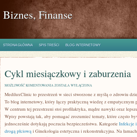
Biznes, Finanse
STRONA GŁÓWNA
SPIS TREŚCI
BLOG INTERNETOWY
Cykl miesiączkowy i zaburzenia
CYKL
MOŻLIWOŚĆ KOMENTOWANIA
ZOSTAŁA WYŁĄCZONA
MIESIĄCZKOWY
MediluxClinic to przestrzeń w sieci stworzone z myślą o zdrowiu dz
I
ZABURZENIA
To blog internetowy, który łączy praktyczną wiedzę z empatycznym p
W centrum tej przestrzeni stoi profilaktyka, mądre nawyki oraz lepsz
Wpisy powstają tak, aby pomagać zrozumieć tematy, które często b
jednocześnie dotykają poczucia bezpieczeństwa. Kategorie
Infekcje
drogą płciową
i Ginekologia estetyczna i rekonstrukcyjna. Na łamach