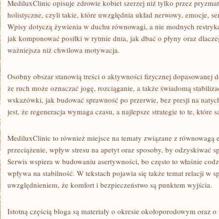
MediluxClinic opisuje zdrowie kobiet szerzej niż tylko przez pryzma
holistyczne, czyli takie, które uwzględnia układ nerwowy, emocje, s
Wpisy dotyczą żywienia w duchu równowagi, a nie modnych restrykcji
jak komponować posiłki w rytmie dnia, jak dbać o płyny oraz dlacz
ważniejsza niż chwilowa motywacja.
Osobny obszar stanowią treści o aktywności fizycznej dopasowanej d
że ruch może oznaczać jogę, rozciąganie, a także świadomą stabilizac
wskazówki, jak budować sprawność po przerwie, bez presji na naty
jest, że regeneracja wymaga czasu, a najlepsze strategie to te, które 
MediluxClinic to również miejsce na tematy związane z równowagą
przeciążenie, wpływ stresu na apetyt oraz sposoby, by odzyskiwać s
Serwis wspiera w budowaniu asertywności, bo często to właśnie codzi
wpływa na stabilność. W tekstach pojawia się także temat relacji w s
uwzględnieniem, że komfort i bezpieczeństwo są punktem wyjścia.
Istotną częścią bloga są materiały o okresie okołoporodowym oraz o 