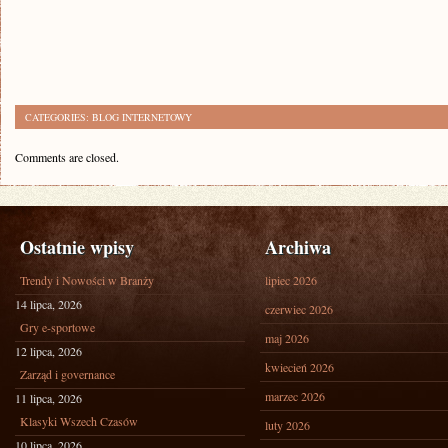
CATEGORIES:
BLOG INTERNETOWY
Comments are closed.
Ostatnie wpisy
Archiwa
Trendy i Nowości w Branży
lipiec 2026
14 lipca, 2026
czerwiec 2026
Gry e-sportowe
maj 2026
12 lipca, 2026
kwiecień 2026
Zarząd i governance
marzec 2026
11 lipca, 2026
Klasyki Wszech Czasów
luty 2026
10 lipca, 2026