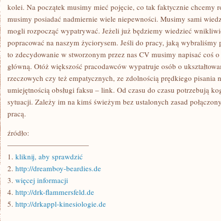
kolei. Na początek musimy mieć pojęcie, co tak faktycznie chcemy r
musimy posiadać nadmiernie wiele niepewności. Musimy sami wiedz
mogli rozpocząć wypatrywać. Jeżeli już będziemy wiedzieć wnikliw
popracować na naszym życiorysem. Jeśli do pracy, jaką wybraliśmy 
to zdecydowanie w stworzonym przez nas CV musimy napisać coś o 
główną. Otóż większość pracodawców wypatruje osób o ukształtowan
rzeczowych czy też empatycznych, ze zdolnością prędkiego pisania 
umiejętnością obsługi faksu – link. Od czasu do czasu potrzebują ko
sytuacji. Zależy im na kimś świeżym bez ustalonych zasad połączon
pracą.
źródło:
———————————
1.
kliknij, aby sprawdzić
2.
http://dreamboy-beardies.de
3.
więcej informacji
4.
http://drk-flammersfeld.de
5.
http://drkappl-kinesiologie.de