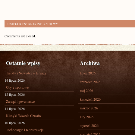
CATEGORIES:
BLOG INTERNETOWY
Comments are closed.
Ostatnie wpisy
Archiwa
Trendy i Nowości w Branży
lipiec 2026
14 lipca, 2026
czerwiec 2026
Gry e-sportowe
maj 2026
12 lipca, 2026
kwiecień 2026
Zarząd i governance
marzec 2026
11 lipca, 2026
Klasyki Wszech Czasów
luty 2026
10 lipca, 2026
styczeń 2026
Technologie i Konstrukcje
grudzień 2025