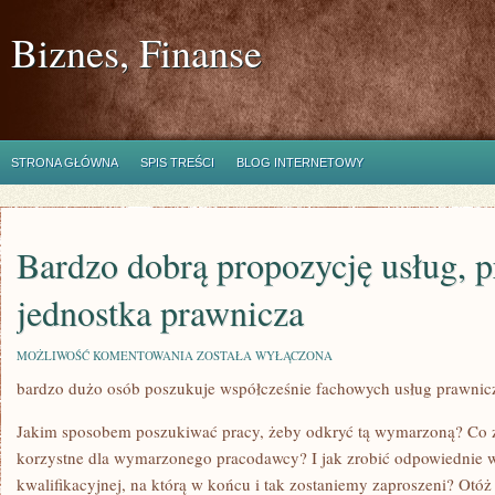
Biznes, Finanse
STRONA GŁÓWNA
SPIS TREŚCI
BLOG INTERNETOWY
Bardzo dobrą propozycję usług, 
jednostka prawnicza
BARDZO
MOŻLIWOŚĆ KOMENTOWANIA
ZOSTAŁA WYŁĄCZONA
DOBRĄ
bardzo dużo osób poszukuje współcześnie fachowych usług prawnic
PROPOZYCJĘ
USŁUG,
PROPONUJE
Jakim sposobem poszukiwać pracy, żeby odkryć tą wymarzoną? Co z
JEDNOSTKA
PRAWNICZA
korzystne dla wymarzonego pracodawcy? I jak zrobić odpowiednie 
kwalifikacyjnej, na którą w końcu i tak zostaniemy zaproszeni? Otó