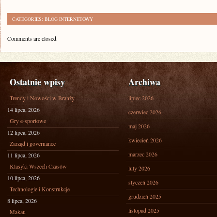
CATEGORIES:
BLOG INTERNETOWY
Comments are closed.
Ostatnie wpisy
Archiwa
Trendy i Nowości w Branży
lipiec 2026
14 lipca, 2026
czerwiec 2026
Gry e-sportowe
maj 2026
12 lipca, 2026
kwiecień 2026
Zarząd i governance
marzec 2026
11 lipca, 2026
Klasyki Wszech Czasów
luty 2026
10 lipca, 2026
styczeń 2026
Technologie i Konstrukcje
grudzień 2025
8 lipca, 2026
listopad 2025
Makau