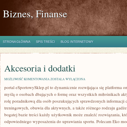
Biznes, Finanse
STRONA GŁÓWNA
SPIS TREŚCI
BLOG INTERNETOWY
Akcesoria i dodatki
AKCESORIA
MOŻLIWOŚĆ KOMENTOWANIA
ZOSTAŁA WYŁĄCZONA
I
portal eSportowySklep.pl to dynamicznie rozwijająca się platforma on
DODATKI
myślą o osobach dbających o formę oraz wszystkich miłośnikach akt
rolę poradnikową dla osób poszukujących sprawdzonych informacji 
treningowych, obuwia dla aktywnych, a także różnego rodzaju gadże
bogatej bazie treści każdy użytkownik może znaleźć rozwiązania, 
odpowiedniego wyposażenia do uprawiania sportu. Polecam Eko mo