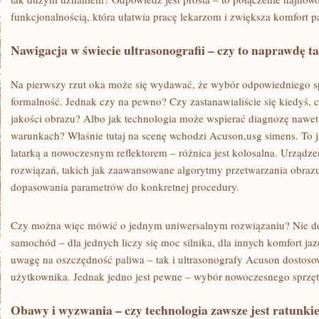
funkcjonalnością, która ułatwia pracę lekarzom i zwiększa komfort p
Nawigacja w świecie ultrasonografii – czy to naprawdę 
Na pierwszy rzut oka może się wydawać, że wybór odpowiedniego s
formalność. Jednak czy na pewno? Czy zastanawialiście się kiedyś, 
jakości obrazu? Albo jak technologia może wspierać diagnozę nawe
warunkach? Właśnie tutaj na scenę wchodzi Acuson,usg simens. To 
latarką a nowoczesnym reflektorem – różnica jest kolosalna. Urządze
rozwiązań, takich jak zaawansowane algorytmy przetwarzania obrazu
dopasowania parametrów do konkretnej procedury.
Czy można więc mówić o jednym uniwersalnym rozwiązaniu? Nie do
samochód – dla jednych liczy się moc silnika, dla innych komfort jaz
uwagę na oszczędność paliwa – tak i ultrasonografy Acuson dostosow
użytkownika. Jednak jedno jest pewne – wybór nowoczesnego sprzętu 
Obawy i wyzwania – czy technologia zawsze jest ratunk