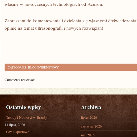
właśnie w nowoczesnych technologiach od Acuson.
Zapraszam do komentowania i dzielenia się własnymi doświadczeni
opinie na temat ultrasonografii i nowych rozwiązań!
CATEGORIES:
BLOG INTERNETOWY
Comments are closed.
Ostatnie wpisy
Archiwa
Trendy i Nowości w Branży
lipiec 2026
14 lipca, 2026
czerwiec 2026
Gry e-sportowe
maj 2026