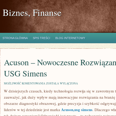
Biznes, Finanse
STRONA GŁÓWNA
SPIS TREŚCI
BLOG INTERNETOWY
Acuson – Nowoczesne Rozwiązani
USG Simens
ACUSON
MOŻLIWOŚĆ KOMENTOWANIA
ZOSTAŁA WYŁĄCZONA
–
W dzisiejszych czasach, kiedy technologia rozwija się w zawrotnym 
NOWOCZESNE
ROZWIĄZANIA
zauważyć, jak duży wpływ mają innowacyjne rozwiązania na branżę
W
DZIEDZINIE
obszarze diagnostyki obrazowej, gdzie precyzja i szybkość odgrywa
USG
Acuson,usg simens
liderów w tej dziedzinie jest marka
. Dlaczego wła
SIMENS
tak dużym uznaniem? Odpowiedź jest prosta – to połączenie najnowoc