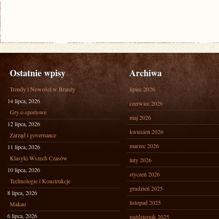
Ostatnie wpisy
Archiwa
Trendy i Nowości w Branży
lipiec 2026
14 lipca, 2026
czerwiec 2026
Gry e-sportowe
maj 2026
12 lipca, 2026
kwiecień 2026
Zarząd i governance
marzec 2026
11 lipca, 2026
Klasyki Wszech Czasów
luty 2026
10 lipca, 2026
styczeń 2026
Technologie i Konstrukcje
grudzień 2025
8 lipca, 2026
listopad 2025
Makau
6 lipca, 2026
październik 2025