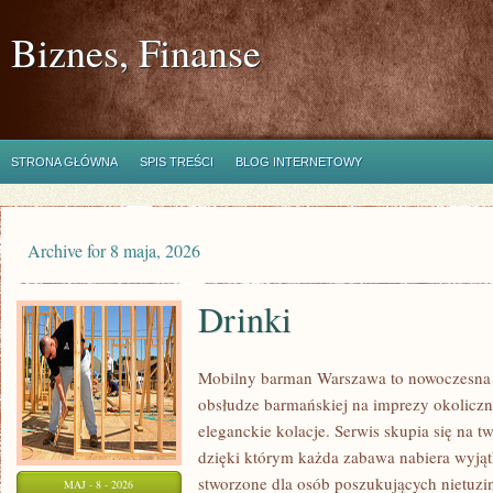
Biznes, Finanse
STRONA GŁÓWNA
SPIS TREŚCI
BLOG INTERNETOWY
Archive for 8 maja, 2026
Drinki
Mobilny barman Warszawa to nowoczesna 
obsłudze barmańskiej na imprezy okoliczno
eleganckie kolacje. Serwis skupia się na t
dzięki którym każda zabawa nabiera wyjąt
stworzone dla osób poszukujących nietuzi
MAJ - 8 - 2026