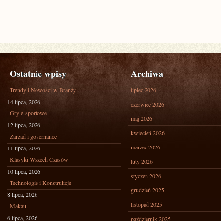
Ostatnie wpisy
Archiwa
Trendy i Nowości w Branży
lipiec 2026
14 lipca, 2026
czerwiec 2026
Gry e-sportowe
maj 2026
12 lipca, 2026
kwiecień 2026
Zarząd i governance
marzec 2026
11 lipca, 2026
Klasyki Wszech Czasów
luty 2026
10 lipca, 2026
styczeń 2026
Technologie i Konstrukcje
grudzień 2025
8 lipca, 2026
listopad 2025
Makau
6 lipca, 2026
październik 2025