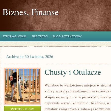
Biznes, Finanse
STRONA GŁÓWNA
SPIS TREŚCI
BLOG INTERNETOWY
Archive for 30 kwietnia, 2026
Chusty i Otulacze
Wallaboo to wartościowe miejsce w sieci 
którzy szukają sprawdzonych wskazówek 
skupia się na tym, co w pierwszych miesiąc
naprawdę ważne: komforcie. To serwis, w
tematów związanych z zabawą i rozwojem. 
KWIECIEŃ - 30 - 2026