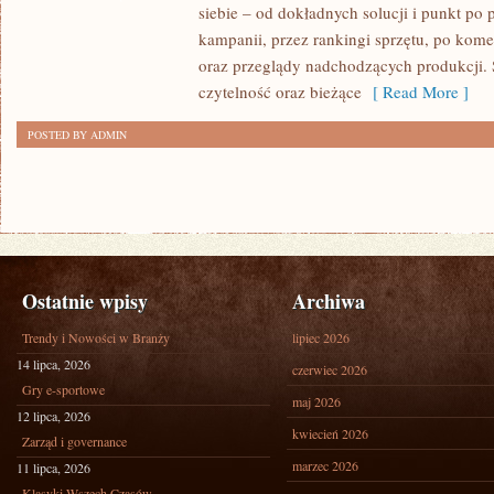
siebie – od dokładnych solucji i punkt po 
NAUKI
kampanii, przez rankingi sprzętu, po kome
JĘZYKÓW
oraz przeglądy nadchodzących produkcji. St
czytelność oraz bieżące
[ Read More ]
POSTED BY ADMIN
Ostatnie wpisy
Archiwa
Trendy i Nowości w Branży
lipiec 2026
14 lipca, 2026
czerwiec 2026
Gry e-sportowe
maj 2026
12 lipca, 2026
kwiecień 2026
Zarząd i governance
marzec 2026
11 lipca, 2026
Klasyki Wszech Czasów