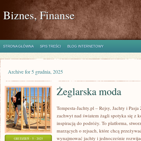
Biznes, Finanse
STRONA GŁÓWNA
SPIS TREŚCI
BLOG INTERNETOWY
Archive for 5 grudnia, 2025
Żeglarska moda
Tempesta-Jachty.pl – Rejsy, Jachty i Pasja
zachwyt nad światem żagli spotyka się z 
inspiracją do podróży. To platforma, stwor
marzących o rejsach, które chcą przeżywa
wynajmować jachty i jednocześnie rozwija
GRUDZIEŃ - 5 - 2025