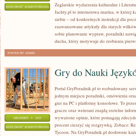
Żeglarskie wydarzenia kulturalne i Literat
ŻEGLARSKA
MOŻLIWOŚĆ KOMENTOWANIA
Jachty.pl to internetowa marina, w której k
MODA
ZOSTAŁA WYŁĄCZONA
siebie – od konkretnych instrukcji dla poc
zaawansowane artykuły dla starych wilków
sobie planowanie wypraw, poradniki nawig
ducha, który motywuje do zrobienia pier
POSTED BY ADMIN
Gry do Nauki Język
Portal GryPoradnik.pl to rozbudowany ser
jednym miejscu poradniki, omówienia ora
gier na PC i platformy konsolowe. To prze
gracze oraz weterani znajdą rzetelne info
wyważone opinie, które pomagają zdecydo
GRUDZIEŃ - 5 - 2025
procent cieszyć się rozgrywką. Zobacz: R
GRY
MOŻLIWOŚĆ KOMENTOWANIA
Tycoon. Na GryPoradnik.pl dosłownie każd
DO
ZOSTAŁA WYŁĄCZONA