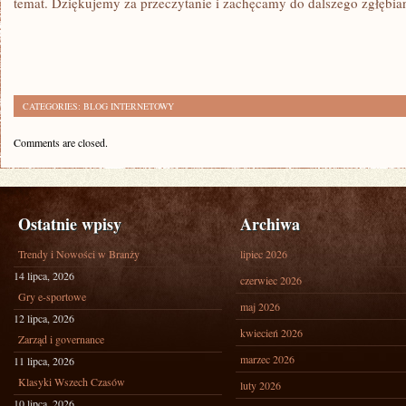
temat. Dziękujemy za przeczytanie i zachęcamy do dalszego⁢ zgłębiani
CATEGORIES:
BLOG INTERNETOWY
Comments are closed.
Ostatnie wpisy
Archiwa
Trendy i Nowości w Branży
lipiec 2026
14 lipca, 2026
czerwiec 2026
Gry e-sportowe
maj 2026
12 lipca, 2026
kwiecień 2026
Zarząd i governance
marzec 2026
11 lipca, 2026
Klasyki Wszech Czasów
luty 2026
10 lipca, 2026