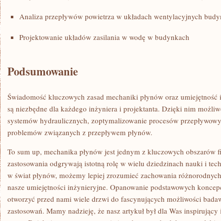
Analiza przepływów powietrza w układach wentylacyjnych bud
Projektowanie układów zasilania⁣ w wodę w budynkach
Podsumowanie
Świadomość kluczowych zasad mechaniki płynów oraz umiejętność ic
są niezbędne ⁢dla każdego inżyniera i projektanta. Dzięki nim możli
systemów hydraulicznych, zoptymalizowanie procesów przepływowyc
problemów związanych z przepływem płynów.
To sum up, mechanika​ płynów jest ​jednym z kluczowych obszarów fi
zastosowania odgrywają istotną rolę w wielu dziedzinach nauki i techn
w świat płynów, możemy lepiej zrozumieć zachowania różnorodnych
nasze umiejętności inżynieryjne. Opanowanie‌ podstawowych⁤ koncepc
otworzyć przed nami wiele ‌drzwi ⁣do fascynujących możliwości badaw
zastosowań. Mamy nadzieję, że nasz artykuł był ⁣dla Was inspirujący⁢ 