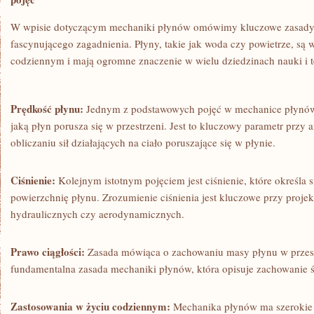
W wpisie⁣ dotyczącym‍ mechaniki płynów⁤ omówimy ⁢kluczowe zasady‍
fascynującego zagadnienia.‍ Płyny, takie jak woda czy powietrze, s
codziennym i mają ogromne znaczenie w wielu dziedzinach nauki i t
Prędkość płynu:
Jednym z ⁣podstawowych pojęć w mechanice płynów ‍j
​jaką płyn porusza się w przestrzeni. Jest to ⁤kluczowy parametr przy a
obliczaniu sił działających na ciało poruszające się w płynie.
Ciśnienie:
Kolejnym istotnym pojęciem jest ciśnienie, które określa si
‌powierzchnię płynu. Zrozumienie ciśnienia jest ⁣kluczowe przy proj
hydraulicznych czy ‌aerodynamicznych.
Prawo ciągłości:
Zasada mówiąca‌ o zachowaniu ‍masy płynu w ⁣przestrz
fundamentalna zasada mechaniki płynów, która opisuje zachowanie ś
Zastosowania w życiu codziennym:
Mechanika płynów ma szerokie​ z