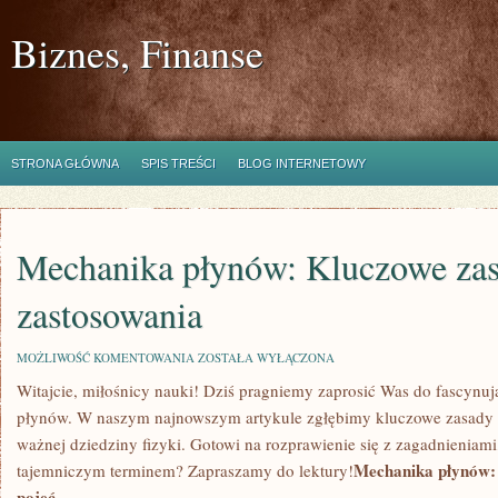
Biznes, Finanse
STRONA GŁÓWNA
SPIS TREŚCI
BLOG INTERNETOWY
Mechanika płynów: Kluczowe zas
zastosowania
MECHANIKA
MOŻLIWOŚĆ KOMENTOWANIA
ZOSTAŁA WYŁĄCZONA
PŁYNÓW:
Witajcie, miłośnicy nauki! Dziś‌ pragniemy zaprosić Was do fascynu
KLUCZOWE
ZASADY
płynów. W naszym‌ najnowszym artykule zgłębimy kluczowe zasady‌ o
I
ZASTOSOWANIA
ważnej dziedziny fizyki.⁤ Gotowi na rozprawienie się z zagadnieniami,
Mechanika ‌płynów
tajemniczym terminem? Zapraszamy do⁢ lektury!
pojęć