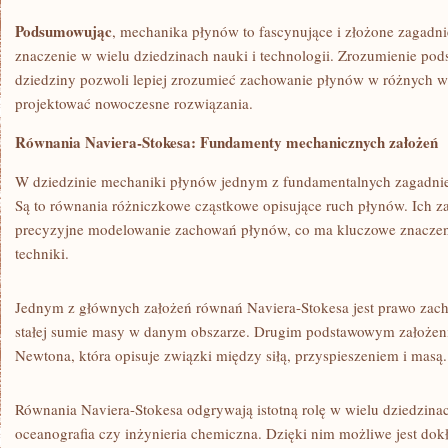
Podsumowując
, mechanika płynów to ⁤fascynujące i złożone zagadni
znaczenie w ⁣wielu dziedzinach nauki i technologii. Zrozumienie pod
dziedziny pozwoli lepiej zrozumieć‌ zachowanie​ płynów w ​różnych⁢ 
projektować nowoczesne ⁣rozwiązania.
Równania Naviera-Stokesa: Fundamenty mechanicznych założeń
W dziedzinie mechaniki ​płynów jednym z fundamentalnych‍ zagadnie
Są to równania różniczkowe cząstkowe⁢ opisujące ruch płynów. Ich za
precyzyjne modelowanie zachowań płynów, co ma kluczowe znaczenie
techniki.
Jednym z głównych założeń równań‍ Naviera-Stokesa jest prawo zach
stałej sumie masy w danym obszarze. Drugim​ podstawowym założeni
Newtona, która opisuje ⁢związki między siłą, przyspieszeniem i masą.
Równania Naviera-Stokesa odgrywają istotną rolę w wielu‍ dziedzinach
oceanografia czy inżynieria chemiczna. Dzięki ⁣nim możliwe⁤ jest 