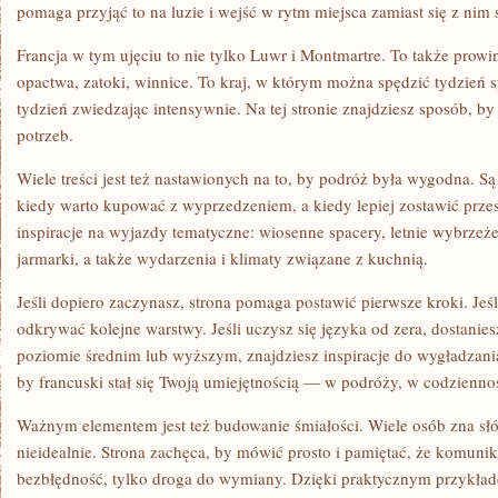
pomaga przyjąć to na luzie i wejść w rytm miejsca zamiast się z nim 
Francja w tym ujęciu to nie tylko Luwr i Montmartre. To także prowin
opactwa, zatoki, winnice. To kraj, w którym można spędzić tydzień s
tydzień zwiedzając intensywnie. Na tej stronie znajdziesz sposób, by
potrzeb.
Wiele treści jest też nastawionych na to, by podróż była wygodna. S
kiedy warto kupować z wyprzedzeniem, a kiedy lepiej zostawić przes
inspiracje na wyjazdy tematyczne: wiosenne spacery, letnie wybrzeż
jarmarki, a także wydarzenia i klimaty związane z kuchnią.
Jeśli dopiero zaczynasz, strona pomaga postawić pierwsze kroki. Jeś
odkrywać kolejne warstwy. Jeśli uczysz się języka od zera, dostaniesz
poziomie średnim lub wyższym, znajdziesz inspiracje do wygładzani
by francuski stał się Twoją umiejętnością — w podróży, w codziennoś
Ważnym elementem jest też budowanie śmiałości. Wiele osób zna słó
nieidealnie. Strona zachęca, by mówić prosto i pamiętać, że komunik
bezbłędność, tylko droga do wymiany. Dzięki praktycznym przykłado