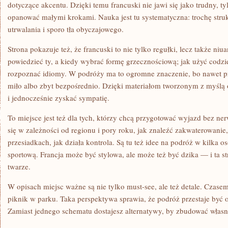
dotyczące akcentu. Dzięki temu francuski nie jawi się jako trudny, t
opanować małymi krokami. Nauka jest tu systematyczna: trochę strukt
utrwalania i sporo tła obyczajowego.
Strona pokazuje też, że francuski to nie tylko regułki, lecz także niu
powiedzieć ty, a kiedy wybrać formę grzecznościową; jak użyć codzi
rozpoznać idiomy. W podróży ma to ogromne znaczenie, bo nawet pro
miło albo zbyt bezpośrednio. Dzięki materiałom tworzonym z myślą o
i jednocześnie zyskać sympatię.
To miejsce jest też dla tych, którzy chcą przygotować wyjazd bez n
się w zależności od regionu i pory roku, jak znaleźć zakwaterowani
przesiadkach, jak działa kontrola. Są tu też idee na podróż w kilka os
sportową. Francja może być stylowa, ale może też być dzika — i ta 
twarze.
W opisach miejsc ważne są nie tylko must-see, ale też detale. Czase
piknik w parku. Taka perspektywa sprawia, że podróż przestaje być od
Zamiast jednego schematu dostajesz alternatywy, by zbudować własn