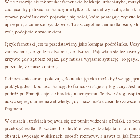
W tle przewija się też sztuka: francuskie kolekcje, urbanistyka, muzy
zachęca, by patrzeć na Francję nie tylko jak na cel wyjazdu, ale jak
typowo podróżniczych pojawiają się treści, które pomagają wyczuć lo
uprzejme, a co może być dziwne. To szczególnie cenne dla osób, które
wolą podejście z szacunkiem.
Język francuski jest tu przedstawiany jako kompas podróżnika. Uczy
zamawiania, do godzin otwarcia, do dworca. Pojawiają się też zwroty
krzywo: gdy zgubisz bagaż, gdy musisz wyjaśnić sytuację. To język, k
poczucie, że masz kontrolę.
Jednocześnie strona pokazuje, że nauka języka może być wciągająca. 
praktykę. Jeśli kochasz Francję, to francuski staje się logiczny. Jeśli 
podróż po Francji staje się bardziej autentyczna. Te dwie drogi wspi
uczyć się regularnie nawet wtedy, gdy masz mało czasu, bo zawsze 
fragment.
W opisach i treściach pojawia się też punkt widzenia z Polski, co p
przełożyć realia. To ważne, bo niektóre rzeczy działają tam po fran
obsługi, zwyczaje w sklepach, sposób rozmowy, a nawet to, jak Fran