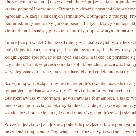
klasycznych oraz mniej oczywistych. Paryż pojawia się jako punkt wy
krainy pełne różnorodności: Bretania z klifami, normandzkie wybrze
ogrodami, Alzacja z śnieżnych jarmarków, Bourgogne z tradycją, Pro
nadmorskim rytmem, czy górskie pasma dla tych, którzy kochają a
kierunek może stać się projektem podróży, dopasowanym do nastroju
To miejsce prowadzi Cię przez Francję w sposób czytelny, ale bez sz
encyklopedii dostajesz tropy: jak zaplanować trasę, kiedy wyruszyć, 
kolejki, gdzie spróbować lokalnych smaków, a także jak poruszać s
czy autem. To także przestrzeń dla osób, które chcą odczuwać Francj
sery, degustacje, marché, muzea, place, bistro i codzienne rytuały.
Szczególną wartością strony jest to, że podróżowanie łączy się tu z j
by pamiętać podstawowe zwroty. Chodzi o komfort w realnych sytuacj
gdy rozmawiasz w informacji, gdy załatwiasz formalności, a także w
mieszkańcami i wyłapać lokalny kontekst. Dlatego przyswajanie język
scenki. Język staje się narzędziem do podróży, a podróże stają się p
W części językowej znajdziesz podejście przyjazne, które pomaga ru
poszerzać kompetencje. Pojawiają się tu frazy z życia wzięte, słownic