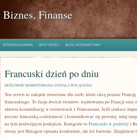
Biznes, Finanse
STRONA GŁÓWNA
SPIS TREŚCI
BLOG INTERNETOWY
Francuski dzień po dniu
FRANCUSKI
MOŻLIWOŚĆ KOMENTOWANIA
ZOSTAŁA WYŁĄCZONA
DZIEŃ
Ten serwis to zakątek stworzone dla osób, które chcą poznać Francję 
PO
DNIU
francuskiego. To fuzja dwóch światów: wędrowania po Francji oraz 
ułatwia komunikację w rozmowach z Francuzami. Jeśli szukasz impuls
poczuć francuską codzienność i komunikować się pewniej, tutaj znaj
na tym podwójnym podejściu. Kategorie to
Francuski w podróży
i Re
strony jest Hexagon opisana konkretnie, ale też barwnie. Znajdziesz 