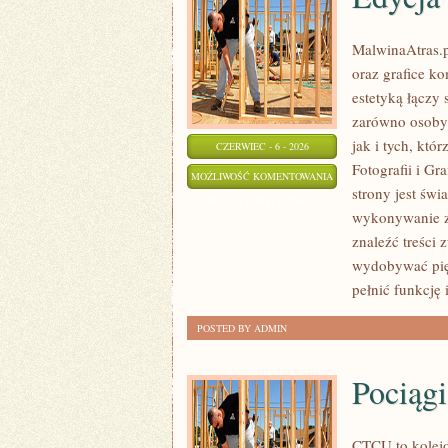
MalwinaAtras.pl
oraz grafice ko
estetyką łączy
zarówno osoby,
jak i tych, któ
CZERWIEC - 6 - 2026
Fotografii i G
EDYCJA
MOŻLIWOŚĆ KOMENTOWANIA
strony jest świ
I
ZOSTAŁA WYŁĄCZONA
wykonywanie zd
POSTPRODUKCJA
znaleźć treści 
wydobywać pię
pełnić funkcję 
POSTED BY ADMIN
Pociągi
CTCU to kolejo