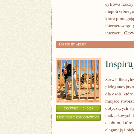
cyfrowa rzeczy
TRENDY
niepotrzebnego
W
które pomagają
INTERNECIE
internetowego 
internetu. Głó
POSTED BY ADMIN
Inspiru
Serwis lifestyl
pielęgnacyjnym
dla osób, które
miejsce stworz
dotyczących st
CZERWIEC - 15 - 2026
makijażowych t
INSPIRUJĄCE
MOŻLIWOŚĆ KOMENTOWANIA
osobom, które i
HISTORIE
ZOSTAŁA WYŁĄCZONA
elegancją i pi
I