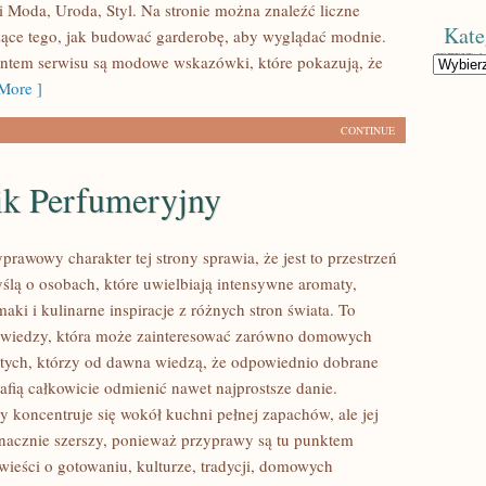
i Moda, Uroda, Styl. Na stronie można znaleźć liczne
Kate
zące tego, jak budować garderobę, aby wyglądać modnie.
tem serwisu są modowe wskazówki, które pokazują, że
Kategorie
More ]
CONTINUE
ik Perfumeryjny
prawowy charakter tej strony sprawia, że jest to przestrzeń
ślą o osobach, które uwielbiają intensywne aromaty,
aki i kulinarne inspiracje z różnych stron świata. To
a wiedzy, która może zainteresować zarówno domowych
i tych, którzy od dawna wiedzą, że odpowiednio dobrane
afią całkowicie odmienić nawet najprostsze danie.
y koncentruje się wokół kuchni pełnej zapachów, ale jej
 znacznie szerszy, ponieważ przyprawy są tu punktem
wieści o gotowaniu, kulturze, tradycji, domowych