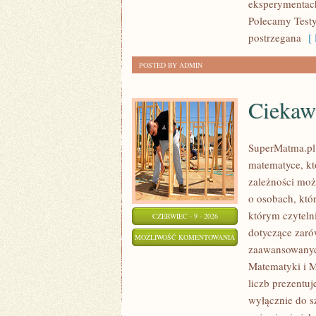
eksperymentac
Polecamy Testy
postrzegana
[ 
POSTED BY ADMIN
Ciekaw
SuperMatma.pl 
matematyce, kt
zależności może
o osobach, któ
którym czyteln
CZERWIEC - 9 - 2026
dotyczące zaró
CIEKAWOSTKI
MOŻLIWOŚĆ KOMENTOWANIA
zaawansowanyc
MATEMATYCZNE
ZOSTAŁA WYŁĄCZONA
Matematyki i M
liczb prezentuj
wyłącznie do s