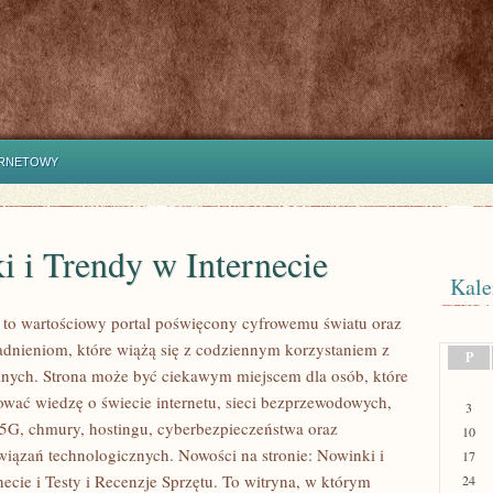
ERNETOWY
 i Trendy w Internecie
Kale
l to wartościowy portal poświęcony cyfrowemu światu oraz
dnieniom, które wiążą się z codziennym korzystaniem z
P
nych. Strona może być ciekawym miejscem dla osób, które
wać wiedzę o świecie internetu, sieci bezprzewodowych,
3
5G, chmury, hostingu, cyberbezpieczeństwa oraz
10
ązań technologicznych. Nowości na stronie: Nowinki i
17
ecie i Testy i Recenzje Sprzętu. To witryna, w którym
24