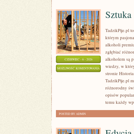
Sztuka 
TadzikPije.pl 
którym pasjona
alkoholi premi
zgłębiać różno
alkoholem są p
CZERWIEC - 6 - 2026
wiedzy, w któr
SZTUKA
MOŻLIWOŚĆ KOMENTOWANIA
stronie Histor
KOKTAJLI
ZOSTAŁA WYŁĄCZONA
TadzikPije.pl 
różnorodny świa
opisów popular
temu każdy wp
POSTED BY ADMIN
Edycja 