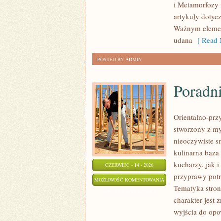
i Metamorfozy 
METAMORFOZY
artykuły dotyc
Ważnym elemen
udana
[ Read 
POSTED BY ADMIN
Poradn
Orientalno-przy
stworzony z my
nieoczywiste sm
kulinarna baz
kucharzy, jak 
CZERWIEC - 14 - 2026
przyprawy potr
PORADNIK
MOŻLIWOŚĆ KOMENTOWANIA
Tematyka stron
PERFUMERYJNY
ZOSTAŁA WYŁĄCZONA
charakter jest
wyjścia do opo