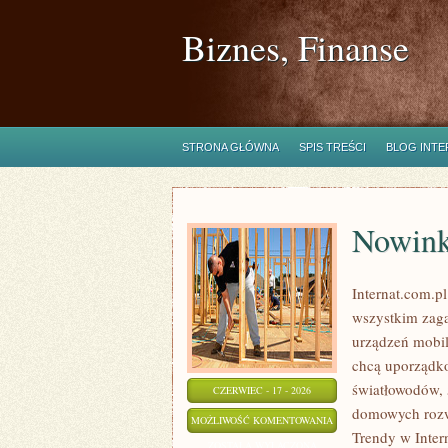
Biznes, Finanse
STRONA GŁÓWNA
SPIS TREŚCI
BLOG INT
Nowinki
Internat.com.p
wszystkim zaga
urządzeń mobil
chcą uporządko
światłowodów, 
CZERWIEC - 17 - 2026
domowych rozwi
NOWINKI
MOŻLIWOŚĆ KOMENTOWANIA
Trendy w Intern
I
ZOSTAŁA WYŁĄCZONA