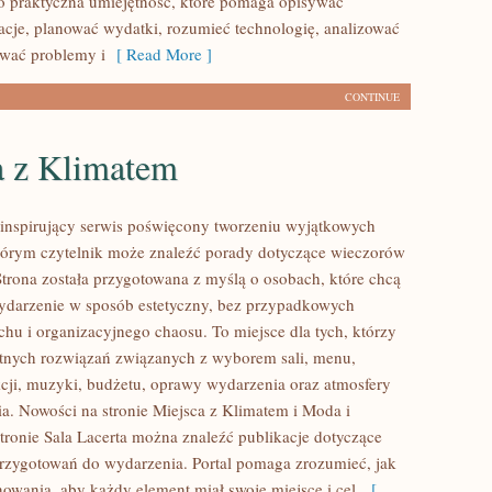
ko praktyczna umiejętność, które pomaga opisywać
acje, planować wydatki, rozumieć technologię, analizować
wać problemy i
[ Read More ]
CONTINUE
a z Klimatem
o inspirujący serwis poświęcony tworzeniu wyjątkowych
órym czytelnik może znaleźć porady dotyczące wieczorów
Strona została przygotowana z myślą o osobach, które chcą
ydarzenie w sposób estetyczny, bez przypadkowych
chu i organizacyjnego chaosu. To miejsce dla tych, którzy
tnych rozwiązań związanych z wyborem sali, menu,
akcji, muzyki, budżetu, oprawy wydarzenia oraz atmosfery
ia. Nowości na stronie Miejsca z Klimatem i Moda i
stronie Sala Lacerta można znaleźć publikacje dotyczące
rzygotowań do wydarzenia. Portal pomaga zrozumieć, jak
nowania, aby każdy element miał swoje miejsce i cel.
[