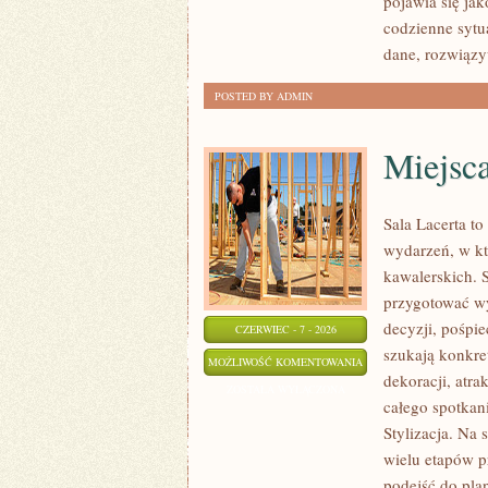
pojawia się ja
codzienne sytu
dane, rozwiązy
POSTED BY ADMIN
Miejsc
Sala Lacerta t
wydarzeń, w kt
kawalerskich. 
przygotować w
decyzji, pośpie
CZERWIEC - 7 - 2026
szukają konkre
MIEJSCA
MOŻLIWOŚĆ KOMENTOWANIA
dekoracji, atr
Z
ZOSTAŁA WYŁĄCZONA
całego spotkan
KLIMATEM
Stylizacja. Na 
wielu etapów p
podejść do pla