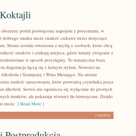
Koktajli
to obszerny portal poświęcony napojom z procentami, w
t dobrego smaku może znaleźć ciekawe treści dotyczące
um. Strona została stworzona z myślą o osobach, które chcą
rodność smaków i szukają miejsca, gdzie tematy związane z
rzedstawiane w sposób przystępny. To tematyczna baza
ym degustacja łączą się z luźnym stylem. Nowości na
ia Alkoholu i Szampany i Wina Musujące. Na stronie
można znaleźć opracowania, które prowadzą czytelnika przez
t alkoholi. Serwis nie ogranicza się wyłącznie do prostych
nych trunków, ale pokazuje również tło historyczne. Dzięki
is może
[ Read More ]
CONTINUE
i Postprodukcja