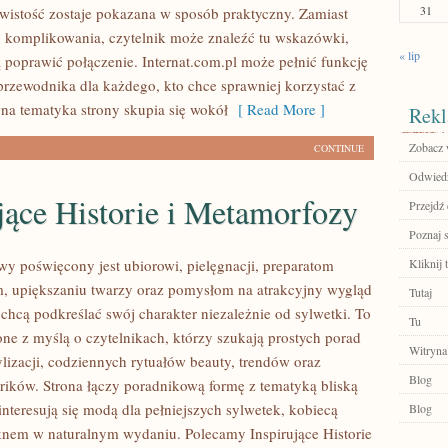
31
wistość zostaje pokazana w sposób praktyczny. Zamiast
 komplikowania, czytelnik może znaleźć tu wskazówki,
« lip
 poprawić połączenie. Internat.com.pl może pełnić funkcję
przewodnika dla każdego, kto chce sprawniej korzystać z
wna tematyka strony skupia się wokół
[ Read More ]
Rekl
Zobacz w
CONTINUE
Odwiedź
jące Historie i Metamorfozy
Przejdź 
Poznaj 
owy poświęcony jest ubiorowi, pielęgnacji, preparatom
Kliknij 
, upiększaniu twarzy oraz pomysłom na atrakcyjny wygląd
Tutaj
 chcą podkreślać swój charakter niezależnie od sylwetki. To
Tu
one z myślą o czytelnikach, którzy szukają prostych porad
Witryna
ylizacji, codziennych rytuałów beauty, trendów oraz
Blog
rików. Strona łączy poradnikową formę z tematyką bliską
nteresują się modą dla pełniejszych sylwetek, kobiecą
Blog
ęknem w naturalnym wydaniu. Polecamy Inspirujące Historie