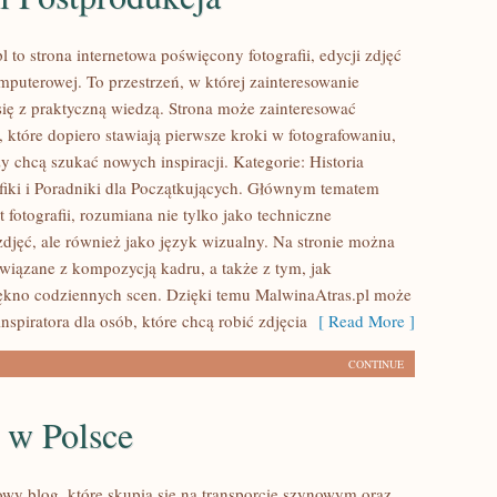
 to strona internetowa poświęcony fotografii, edycji zdjęć
mputerowej. To przestrzeń, w której zainteresowanie
 się z praktyczną wiedzą. Strona może zainteresować
 które dopiero stawiają pierwsze kroki w fotografowaniu,
rzy chcą szukać nowych inspiracji. Kategorie: Historia
rafiki i Poradniki dla Początkujących. Głównym tematem
at fotografii, rozumiana nie tylko jako techniczne
jęć, ale również jako język wizualny. Na stronie można
związane z kompozycją kadru, a także z tym, jak
kno codziennych scen. Dzięki temu MalwinaAtras.pl może
inspiratora dla osób, które chcą robić zdjęcia
[ Read More ]
CONTINUE
 w Polsce
wy blog, które skupia się na transporcie szynowym oraz