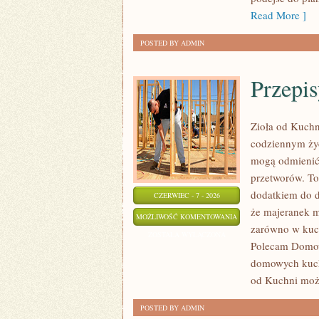
Read More ]
POSTED BY ADMIN
Przepi
Zioła od Kuchni
codziennym życ
mogą odmienić
przetworów. To
dodatkiem do d
CZERWIEC - 7 - 2026
że majeranek 
PRZEPISY
MOŻLIWOŚĆ KOMENTOWANIA
zarówno w kuch
Z
ZOSTAŁA WYŁĄCZONA
Polecam Domowy
PRZYPRAWAMI
domowych kucha
od Kuchni może
POSTED BY ADMIN