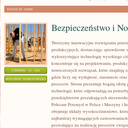
POSTED BY ADMIN
Bezpieczeństwo i N
Tworzymy innowacyjne rozwiązania przez
produkcyjnych, dostarczając sprawdzone 
wykorzystujące technologię wysokiego ciś
koncentruje się na projektowaniu, produkc
nowoczesnych rozwiązań, które znajdują z
CZERWIEC - 30 - 2026
gdzie liczy się wydajność, staranność o
BEZPIECZEŃSTWO
MOŻLIWOŚĆ KOMENTOWANIA
procesów. Strona prezentuje bogatą ofertę
I
ZOSTAŁA WYŁĄCZONA
technologii, które odpowiadają na potrze
NORMY
przedsiębiorstw poszukujących niezawodn
Polecam Przemysł w Polsce i Maszyny i Inf
obejmuje układy wysokociśnieniowe, które
najbardziej wymagających zastosowaniac
pozwalające na realizację procesów związ