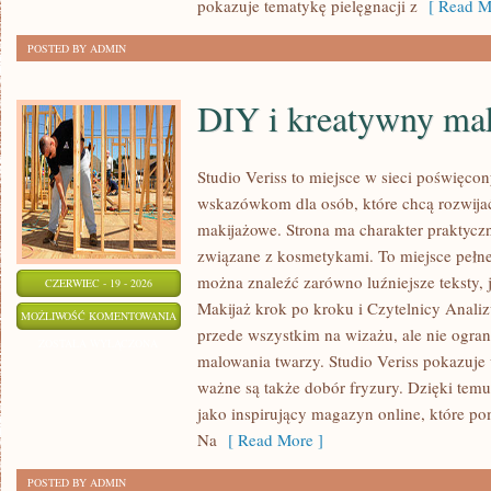
pokazuje tematykę pielęgnacji z
[ Read M
POSTED BY ADMIN
DIY i kreatywny mak
Studio Veriss to miejsce w sieci poświęco
wskazówkom dla osób, które chcą rozwijać
makijażowe. Strona ma charakter praktyczn
związane z kosmetykami. To miejsce pełne
można znaleźć zarówno luźniejsze teksty, 
CZERWIEC - 19 - 2026
Makijaż krok po kroku i Czytelnicy Analiz
DIY
MOŻLIWOŚĆ KOMENTOWANIA
przede wszystkim na wizażu, ale nie ogra
I
ZOSTAŁA WYŁĄCZONA
malowania twarzy. Studio Veriss pokazuje
KREATYWNY
ważne są także dobór fryzury. Dzięki tem
MAKIJAŻ
jako inspirujący magazyn online, które p
Na
[ Read More ]
POSTED BY ADMIN