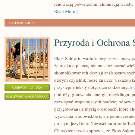
renowacją powierzchni, eliminacją warst
Read More ]
POSTED BY ADMIN
Przyroda i Ochrona 
Ekos-Sułów to wartościowy serwis poświęc
że troska o planetę nie musi oznaczać wie
skomplikowanych decyzji ani kosztownych
którym czytelnik może znaleźć wskazówki
przystępne teksty dotyczące codziennych
CZERWIEC - 27 - 2026
podróży, gotowania, energii, recyklingu, 
PRZYRODA
MOŻLIWOŚĆ KOMENTOWANIA
rozwiązań wspierających bardziej odpowiedz
I
ZOSTAŁA WYŁĄCZONA
przygotowana z myślą o osobach, które ch
OCHRONA
wyzwania środowiskowe, ale jednocześnie 
ŚRODOWISKA
prostym językiem. Nowości na stronie Tech
Charakter serwisu sprawia, że Ekos-Sułów