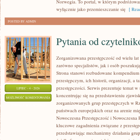
Norwegia. To portal, w którym podróżowan
wyłącznie jako przemieszczanie się
[ Read
POSTED BY ADMIN
Pytania od czytelni
Zorganizowana przestępczość od wielu lat
zarówno specjalistów, jak i osób poszukują
Strona stanowi rozbudowane kompendium 
przestępczym, ich historii, organizacji, 
przestępczości. Serwis prezentuje temat w
LIPIEC - 4 - 2026
koncentrując się na przedstawieniu zjawis
PYTANIA
MOŻLIWOŚĆ KOMENTOWANIA
zorganizowanych grup przestępczych w Rze
OD
ZOSTAŁA WYŁĄCZONA
państwach europejskich oraz na arenie m
CZYTELNIKÓW
Nowoczesna Przestępczość i Nowoczesna Pr
kluczowe zagadnienia związane z przestęp
przedstawiając mechanizmy działania grup 