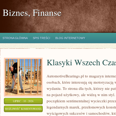
Biznes, Finanse
STRONA GŁÓWNA
SPIS TREŚCI
BLOG INTERNETOWY
Klasyki Wszech Cz
AutomotiveBearings.pl to magazyn intern
osobach, które interesują się motoryzacją
wydaniu. To strona dla tych, którzy nie p
na pojazd użytkowy, ale widzą w nim styl.
początkiem sentimentalnej wycieczki prze
LIPIEC - 10 - 2026
legendarnych marek, przełomowych konstr
KLASYKI
MOŻLIWOŚĆ KOMENTOWANIA
wyścigowych sukcesów i samochodów, które
WSZECH
ZOSTAŁA WYŁĄCZONA