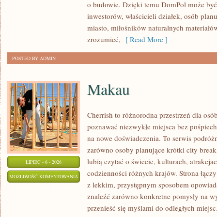
o budowie. Dzięki temu DomPol może być
inwestorów, właścicieli działek, osób pla
miasto, miłośników naturalnych materiałów
zrozumieć,
[ Read More ]
POSTED BY ADMIN
Makau
Cherrish to różnorodna przestrzeń dla osób
poznawać niezwykłe miejsca bez pośpiechu
na nowe doświadczenia. To serwis podróżn
zarówno osoby planujące krótki city break,
lubią czytać o świecie, kulturach, atrakcjac
LIPIEC - 6 - 2026
codzienności różnych krajów. Strona łącz
MAKAU
MOŻLIWOŚĆ KOMENTOWANIA
z lekkim, przystępnym sposobem opowiada
ZOSTAŁA WYŁĄCZONA
znaleźć zarówno konkretne pomysły na wyj
przenieść się myślami do odległych miejsc