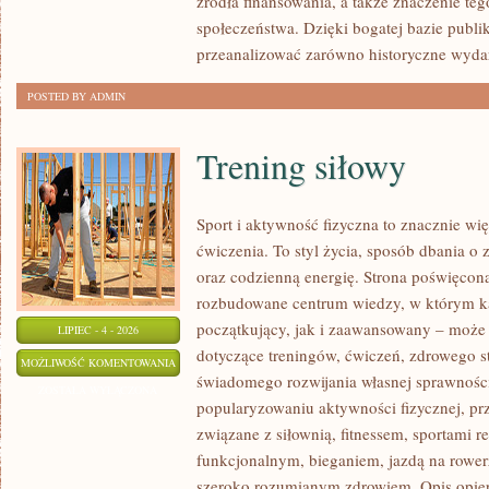
źródła finansowania, a także znaczenie teg
społeczeństwa. Dzięki bogatej bazie publi
przeanalizować zarówno historyczne wydar
POSTED BY ADMIN
Trening siłowy
Sport i aktywność fizyczna to znacznie wię
ćwiczenia. To styl życia, sposób dbania o
oraz codzienną energię. Strona poświęcona
rozbudowane centrum wiedzy, w którym k
początkujący, jak i zaawansowany – może 
LIPIEC - 4 - 2026
dotyczące treningów, ćwiczeń, zdrowego st
TRENING
MOŻLIWOŚĆ KOMENTOWANIA
świadomego rozwijania własnej sprawności
SIŁOWY
ZOSTAŁA WYŁĄCZONA
popularyzowaniu aktywności fizycznej, pr
związane z siłownią, fitnessem, sportami r
funkcjonalnym, bieganiem, jazdą na rowerz
szeroko rozumianym zdrowiem. Opis opier