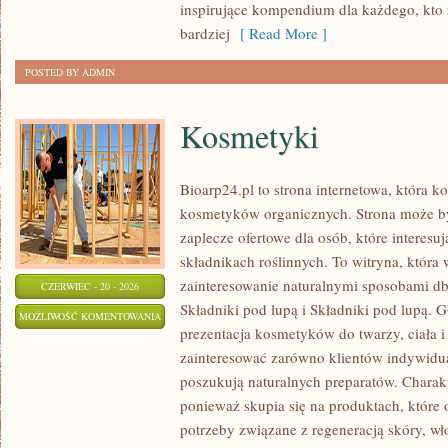
inspirujące kompendium dla każdego, kto z
bardziej
[ Read More ]
POSTED BY ADMIN
Kosmetyki
Bioarp24.pl to strona internetowa, która k
kosmetyków organicznych. Strona może b
zaplecze ofertowe dla osób, które interes
składnikach roślinnych. To witryna, która 
zainteresowanie naturalnymi sposobami d
CZERWIEC - 20 - 2026
Składniki pod lupą i Składniki pod lupą.
KOSMETYKI
MOŻLIWOŚĆ KOMENTOWANIA
prezentacja kosmetyków do twarzy, ciała 
ZOSTAŁA WYŁĄCZONA
zainteresować zarówno klientów indywidual
poszukują naturalnych preparatów. Charakte
ponieważ skupia się na produktach, które
potrzeby związane z regeneracją skóry, wł