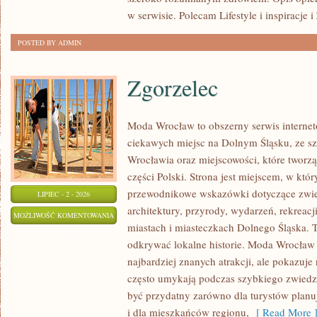
w serwisie. Polecam Lifestyle i inspiracje 
POSTED BY ADMIN
Zgorzelec
Moda Wrocław to obszerny serwis intern
ciekawych miejsc na Dolnym Śląsku, ze 
Wrocławia oraz miejscowości, które tworz
części Polski. Strona jest miejscem, w kt
przewodnikowe wskazówki dotyczące zwiedz
LIPIEC - 2 - 2026
architektury, przyrody, wydarzeń, rekreac
ZGORZELEC
MOŻLIWOŚĆ KOMENTOWANIA
miastach i miasteczkach Dolnego Śląska. To
ZOSTAŁA WYŁĄCZONA
odkrywać lokalne historie. Moda Wrocław 
najbardziej znanych atrakcji, ale pokazuje 
często umykają podczas szybkiego zwiedz
być przydatny zarówno dla turystów plan
i dla mieszkańców regionu,
[ Read More 