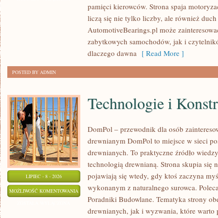
pamięci kierowców. Strona spaja motoryzac
CZASÓW
liczą się nie tylko liczby, ale również du
AutomotiveBearings.pl może zainteresować
zabytkowych samochodów, jak i czytelnik
dlaczego dawna
[ Read More ]
POSTED BY ADMIN
Technologie i Konst
DomPol – przewodnik dla osób zaintere
drewnianym DomPol to miejsce w sieci p
drewnianych. To praktyczne źródło wiedzy d
technologią drewnianą. Strona skupia się 
pojawiają się wtedy, gdy ktoś zaczyna my
LIPIEC - 8 - 2026
wykonanym z naturalnego surowca. Poleca
TECHNOLOGIE
MOŻLIWOŚĆ KOMENTOWANIA
Poradniki Budowlane. Tematyka strony o
I
ZOSTAŁA WYŁĄCZONA
drewnianych, jak i wyzwania, które warto
KONSTRUKCJE