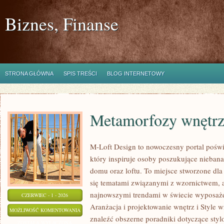
Biznes, Finanse
STRONA GŁÓWNA
SPIS TREŚCI
BLOG INTERNETOWY
Metamorfozy wnętr
M-Loft Design to nowoczesny portal poświ
który inspiruje osoby poszukujące nieban
domu oraz loftu. To miejsce stworzone dla 
się tematami związanymi z wzornictwem, 
najnowszymi trendami w świecie wyposażen
CZERWIEC - 1 - 2026
Aranżacja i projektowanie wnętrz i Style w
METAMORFOZY
MOŻLIWOŚĆ KOMENTOWANIA
znaleźć obszerne poradniki dotyczące styl
WNĘTRZ
ZOSTAŁA WYŁĄCZONA