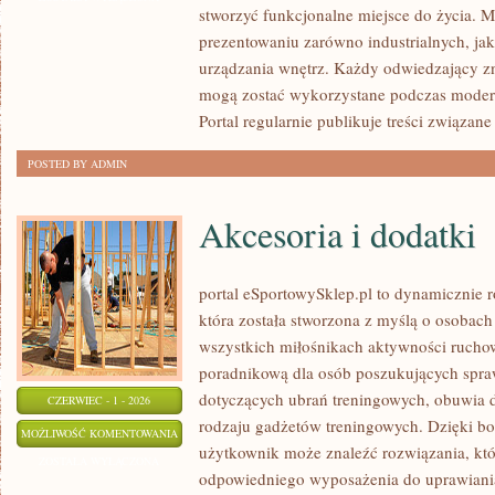
stworzyć funkcjonalne miejsce do życia. M
prezentowaniu zarówno industrialnych, ja
urządzania wnętrz. Każdy odwiedzający zn
mogą zostać wykorzystane podczas moderni
Portal regularnie publikuje treści związane
POSTED BY ADMIN
Akcesoria i dodatki
portal eSportowySklep.pl to dynamicznie ro
która została stworzona z myślą o osobach
wszystkich miłośnikach aktywności ruchowe
poradnikową dla osób poszukujących spra
dotyczących ubrań treningowych, obuwia d
CZERWIEC - 1 - 2026
rodzaju gadżetów treningowych. Dzięki bog
AKCESORIA
MOŻLIWOŚĆ KOMENTOWANIA
użytkownik może znaleźć rozwiązania, k
I
ZOSTAŁA WYŁĄCZONA
odpowiedniego wyposażenia do uprawiani
DODATKI