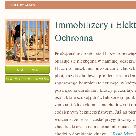
POSTED BY ADMIN
Immobilizery i Elek
Ochronna
Profesjonalne dorabianie kluczy to rozwiąz
okazuje się niezbędna w najmniej oczek
klucz do mieszkania, uszkodzony kluczyk
MAJ - 21 - 2026
pilot, zużyta obudowa, problem z zamkie
IMMOBILIZERY
MOŻLIWOŚĆ KOMENTOWANIA
zapasowego kompletu to sytuacje, w któryc
I
ZOSTAŁA WYŁĄCZONA
poświęcona dorabianiu kluczy prezentuje 
ELEKTRONIKA
osób, które szukają doświadczonego punkt
OCHRONNA
zamkami, kluczykami samochodowymi ora
codziennym bezpieczeństwem. Już na pier
wrażenie, że serwis został przygotowany z 
chcą tracić czasu na niejasne informacje. T
chodzi o dorabianie kluczy,
[ Read More 