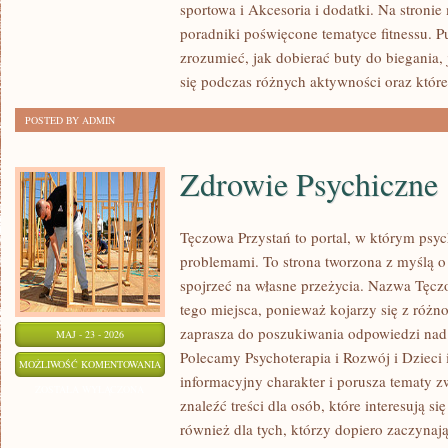
sportowa i Akcesoria i dodatki. Na stroni
poradniki poświęcone tematyce fitnessu. 
zrozumieć, jak dobierać buty do biegania,
się podczas różnych aktywności oraz które
POSTED BY ADMIN
Zdrowie Psychiczne
Tęczowa Przystań to portal, w którym psyc
problemami. To strona tworzona z myślą o 
spojrzeć na własne przeżycia. Nazwa Tęcz
tego miejsca, ponieważ kojarzy się z różn
zaprasza do poszukiwania odpowiedzi nad 
MAJ - 23 - 2026
Polecamy Psychoterapia i Rozwój i Dzieci 
ZDROWIE
MOŻLIWOŚĆ KOMENTOWANIA
informacyjny charakter i porusza tematy z
PSYCHICZNE
ZOSTAŁA WYŁĄCZONA
znaleźć treści dla osób, które interesują s
również dla tych, którzy dopiero zaczynaj