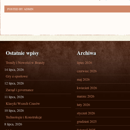
POSTED BY ADMIN
Ostatnie wpisy
Archiwa
Trendy i Nowości w Branży
lipiec 2026
14 lipca, 2026
czerwiec 2026
Gry e-sportowe
maj 2026
12 lipca, 2026
kwiecień 2026
Zarząd i governance
marzec 2026
11 lipca, 2026
Klasyki Wszech Czasów
luty 2026
10 lipca, 2026
styczeń 2026
Technologie i Konstrukcje
grudzień 2025
8 lipca, 2026
listopad 2025