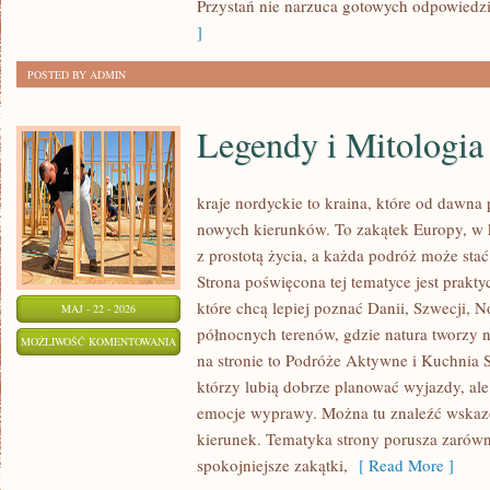
Przystań nie narzuca gotowych odpowiedzi,
]
POSTED BY ADMIN
Legendy i Mitologia
kraje nordyckie to kraina, które od dawna
nowych kierunków. To zakątek Europy, w k
z prostotą życia, a każda podróż może st
Strona poświęcona tej tematyce jest prak
które chcą lepiej poznać Danii, Szwecji, No
MAJ - 22 - 2026
północnych terenów, gdzie natura tworzy n
LEGENDY
MOŻLIWOŚĆ KOMENTOWANIA
na stronie to Podróże Aktywne i Kuchnia 
I
ZOSTAŁA WYŁĄCZONA
którzy lubią dobrze planować wyjazdy, al
MITOLOGIA
emocje wyprawy. Można tu znaleźć wskaz
kierunek. Tematyka strony porusza zarówno
spokojniejsze zakątki,
[ Read More ]