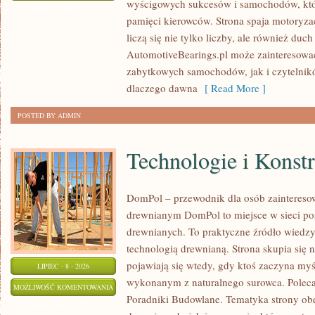
wyścigowych sukcesów i samochodów, które
WSZECH
ZOSTAŁA WYŁĄCZONA
pamięci kierowców. Strona spaja motoryzac
CZASÓW
liczą się nie tylko liczby, ale również du
AutomotiveBearings.pl może zainteresować
zabytkowych samochodów, jak i czytelnik
dlaczego dawna
[ Read More ]
POSTED BY ADMIN
Technologie i Konst
DomPol – przewodnik dla osób zaintere
drewnianym DomPol to miejsce w sieci p
drewnianych. To praktyczne źródło wiedzy d
technologią drewnianą. Strona skupia się 
pojawiają się wtedy, gdy ktoś zaczyna my
LIPIEC - 8 - 2026
wykonanym z naturalnego surowca. Poleca
TECHNOLOGIE
MOŻLIWOŚĆ KOMENTOWANIA
Poradniki Budowlane. Tematyka strony o
I
ZOSTAŁA WYŁĄCZONA