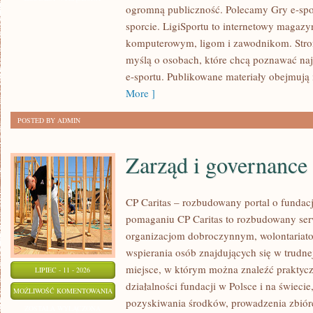
ogromną publiczność. Polecamy Gry e-spor
SPORTOWE
sporcie. LigiSportu to internetowy maga
komputerowym, ligom i zawodnikom. Stron
myślą o osobach, które chcą poznawać naj
e-sportu. Publikowane materiały obejmują 
More ]
POSTED BY ADMIN
Zarząd i governance
CP Caritas – rozbudowany portal o fundac
pomaganiu CP Caritas to rozbudowany ser
organizacjom dobroczynnym, wolontariat
wspierania osób znajdujących się w trudnej 
miejsce, w którym można znaleźć praktycz
LIPIEC - 11 - 2026
działalności fundacji w Polsce i na świec
ZARZĄD
MOŻLIWOŚĆ KOMENTOWANIA
pozyskiwania środków, prowadzenia zbiór
I
ZOSTAŁA WYŁĄCZONA