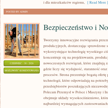
i dla mieszkańców regionu,
[ Read More 
POSTED BY ADMIN
Bezpieczeństwo i N
Tworzymy innowacyjne rozwiązania przez
produkcyjnych, dostarczając sprawdzone 
wykorzystujące technologię wysokiego ciś
koncentruje się na projektowaniu, produkc
nowoczesnych rozwiązań, które znajdują z
CZERWIEC - 30 - 2026
gdzie liczy się wydajność, staranność o
BEZPIECZEŃSTWO
MOŻLIWOŚĆ KOMENTOWANIA
procesów. Strona prezentuje bogatą ofertę
I
ZOSTAŁA WYŁĄCZONA
technologii, które odpowiadają na potrze
NORMY
przedsiębiorstw poszukujących niezawodn
Polecam Przemysł w Polsce i Maszyny i Inf
obejmuje układy wysokociśnieniowe, które
najbardziej wymagających zastosowaniac