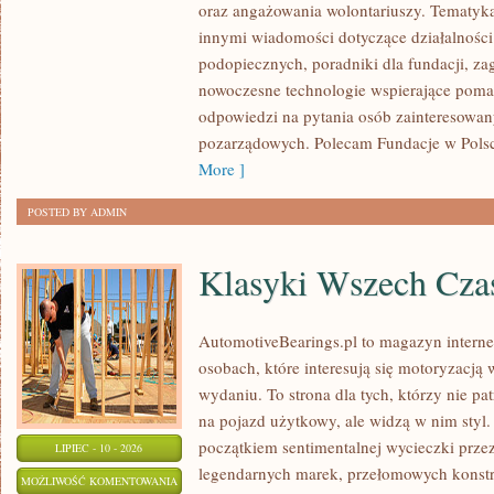
oraz angażowania wolontariuszy. Tematyk
GOVERNANCE
innymi wiadomości dotyczące działalności 
podopiecznych, poradniki dla fundacji, za
nowoczesne technologie wspierające pomag
odpowiedzi na pytania osób zainteresowany
pozarządowych. Polecam Fundacje w Polsce
More ]
POSTED BY ADMIN
Klasyki Wszech Cz
AutomotiveBearings.pl to magazyn intern
osobach, które interesują się motoryzacją
wydaniu. To strona dla tych, którzy nie p
na pojazd użytkowy, ale widzą w nim styl.
początkiem sentimentalnej wycieczki prze
LIPIEC - 10 - 2026
legendarnych marek, przełomowych konstr
KLASYKI
MOŻLIWOŚĆ KOMENTOWANIA