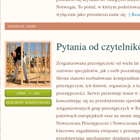
Norwegia. To portal, w którym podróżowan
wyłącznie jako przemieszczanie się
[ Read
POSTED BY ADMIN
Pytania od czytelni
Zorganizowana przestępczość od wielu lat
zarówno specjalistów, jak i osób poszukują
Strona stanowi rozbudowane kompendium 
przestępczym, ich historii, organizacji, 
przestępczości. Serwis prezentuje temat w
LIPIEC - 4 - 2026
koncentrując się na przedstawieniu zjawis
PYTANIA
MOŻLIWOŚĆ KOMENTOWANIA
zorganizowanych grup przestępczych w Rze
OD
ZOSTAŁA WYŁĄCZONA
państwach europejskich oraz na arenie m
CZYTELNIKÓW
Nowoczesna Przestępczość i Nowoczesna Pr
kluczowe zagadnienia związane z przestęp
przedstawiając mechanizmy działania grup 