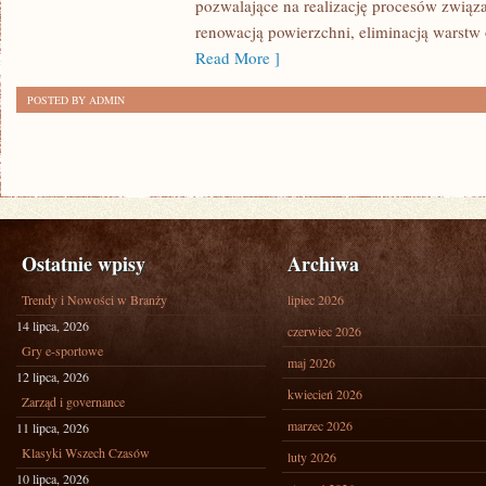
pozwalające na realizację procesów związ
renowacją powierzchni, eliminacją warst
Read More ]
POSTED BY ADMIN
Ostatnie wpisy
Archiwa
Trendy i Nowości w Branży
lipiec 2026
14 lipca, 2026
czerwiec 2026
Gry e-sportowe
maj 2026
12 lipca, 2026
kwiecień 2026
Zarząd i governance
marzec 2026
11 lipca, 2026
Klasyki Wszech Czasów
luty 2026
10 lipca, 2026