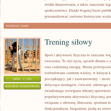
źródła finansowania, a także znaczenie teg
społeczeństwa. Dzięki bogatej bazie publi
przeanalizować zarówno historyczne wydar
POSTED BY ADMIN
Trening siłowy
Sport i aktywność fizyczna to znacznie wię
ćwiczenia. To styl życia, sposób dbania o
oraz codzienną energię. Strona poświęcona
rozbudowane centrum wiedzy, w którym k
początkujący, jak i zaawansowany – może 
LIPIEC - 4 - 2026
dotyczące treningów, ćwiczeń, zdrowego st
TRENING
MOŻLIWOŚĆ KOMENTOWANIA
świadomego rozwijania własnej sprawności
SIŁOWY
ZOSTAŁA WYŁĄCZONA
popularyzowaniu aktywności fizycznej, pr
związane z siłownią, fitnessem, sportami r
funkcjonalnym, bieganiem, jazdą na rowerz