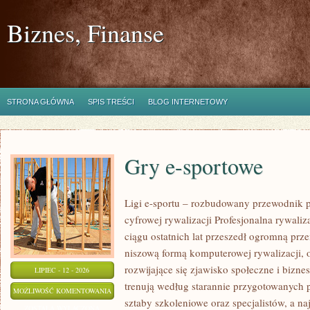
Biznes, Finanse
STRONA GŁÓWNA
SPIS TREŚCI
BLOG INTERNETOWY
Gry e-sportowe
Ligi e-sportu – rozbudowany przewodnik po
cyfrowej rywalizacji Profesjonalna rywal
ciągu ostatnich lat przeszedł ogromną prz
niszową formą komputerowej rywalizacji, 
rozwijające się zjawisko społeczne i bizne
LIPIEC - 12 - 2026
trenują według starannie przygotowanych 
GRY
MOŻLIWOŚĆ KOMENTOWANIA
sztaby szkoleniowe oraz specjalistów, a na
E-
ZOSTAŁA WYŁĄCZONA