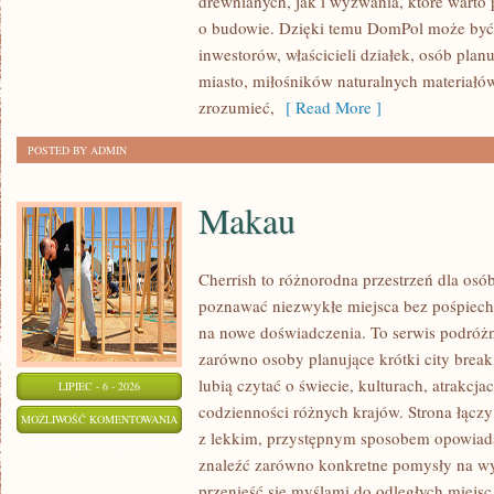
drewnianych, jak i wyzwania, które warto
KONSTRUKCJE
o budowie. Dzięki temu DomPol może być
inwestorów, właścicieli działek, osób pla
miasto, miłośników naturalnych materiałów
zrozumieć,
[ Read More ]
POSTED BY ADMIN
Makau
Cherrish to różnorodna przestrzeń dla osób
poznawać niezwykłe miejsca bez pośpiechu
na nowe doświadczenia. To serwis podróżn
zarówno osoby planujące krótki city break,
lubią czytać o świecie, kulturach, atrakcjac
LIPIEC - 6 - 2026
codzienności różnych krajów. Strona łącz
MAKAU
MOŻLIWOŚĆ KOMENTOWANIA
z lekkim, przystępnym sposobem opowiada
ZOSTAŁA WYŁĄCZONA
znaleźć zarówno konkretne pomysły na wyj
przenieść się myślami do odległych miejsc