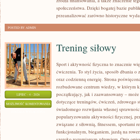
źródła finansowania, a także znaczenie teg
społeczeństwa. Dzięki bogatej bazie publi
przeanalizować zarówno historyczne wydar
POSTED BY ADMIN
Trening siłowy
Sport i aktywność fizyczna to znacznie wię
ćwiczenia. To styl życia, sposób dbania o
oraz codzienną energię. Strona poświęcona
rozbudowane centrum wiedzy, w którym k
początkujący, jak i zaawansowany – może 
LIPIEC - 4 - 2026
dotyczące treningów, ćwiczeń, zdrowego st
TRENING
MOŻLIWOŚĆ KOMENTOWANIA
świadomego rozwijania własnej sprawności
SIŁOWY
ZOSTAŁA WYŁĄCZONA
popularyzowaniu aktywności fizycznej, pr
związane z siłownią, fitnessem, sportami r
funkcjonalnym, bieganiem, jazdą na rowerz
szeroko rozumianym zdrowiem. Opis opier