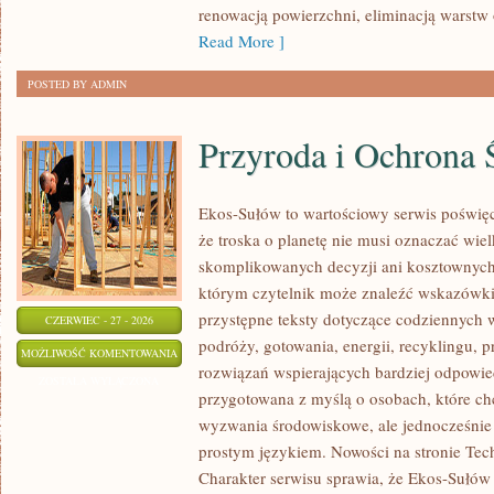
renowacją powierzchni, eliminacją warst
Read More ]
POSTED BY ADMIN
Przyroda i Ochrona 
Ekos-Sułów to wartościowy serwis poświęc
że troska o planetę nie musi oznaczać wie
skomplikowanych decyzji ani kosztownych
którym czytelnik może znaleźć wskazówki
przystępne teksty dotyczące codziennych
CZERWIEC - 27 - 2026
podróży, gotowania, energii, recyklingu, 
PRZYRODA
MOŻLIWOŚĆ KOMENTOWANIA
rozwiązań wspierających bardziej odpowiedz
I
ZOSTAŁA WYŁĄCZONA
przygotowana z myślą o osobach, które ch
OCHRONA
wyzwania środowiskowe, ale jednocześnie 
ŚRODOWISKA
prostym językiem. Nowości na stronie Tech
Charakter serwisu sprawia, że Ekos-Sułów