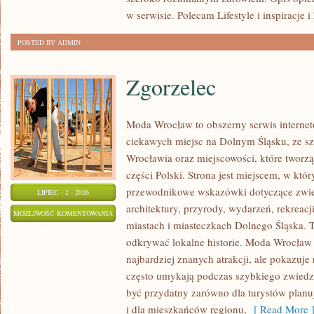
w serwisie. Polecam Lifestyle i inspiracje 
POSTED BY ADMIN
Zgorzelec
Moda Wrocław to obszerny serwis intern
ciekawych miejsc na Dolnym Śląsku, ze 
Wrocławia oraz miejscowości, które tworz
części Polski. Strona jest miejscem, w kt
przewodnikowe wskazówki dotyczące zwiedz
LIPIEC - 2 - 2026
architektury, przyrody, wydarzeń, rekreac
ZGORZELEC
MOŻLIWOŚĆ KOMENTOWANIA
miastach i miasteczkach Dolnego Śląska. To
ZOSTAŁA WYŁĄCZONA
odkrywać lokalne historie. Moda Wrocław 
najbardziej znanych atrakcji, ale pokazuje 
często umykają podczas szybkiego zwiedz
być przydatny zarówno dla turystów plan
i dla mieszkańców regionu,
[ Read More 