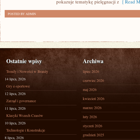
pokazuje tematykę pielęgnacji z
[ Read M
POSTED BY ADMIN
Ostatnie wpisy
Archiwa
Trendy i Nowości w Branży
lipiec 2026
14 lipca, 2026
czerwiec 2026
Gry e-sportowe
maj 2026
12 lipca, 2026
kwiecień 2026
Zarząd i governance
marzec 2026
11 lipca, 2026
Klasyki Wszech Czasów
luty 2026
10 lipca, 2026
styczeń 2026
Technologie i Konstrukcje
grudzień 2025
8 lipca, 2026