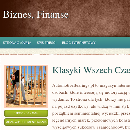
Biznes, Finanse
STRONA GŁÓWNA
SPIS TREŚCI
BLOG INTERNETOWY
Klasyki Wszech Cz
AutomotiveBearings.pl to magazyn intern
osobach, które interesują się motoryzacją
wydaniu. To strona dla tych, którzy nie p
na pojazd użytkowy, ale widzą w nim styl.
początkiem sentimentalnej wycieczki prze
LIPIEC - 10 - 2026
legendarnych marek, przełomowych konstr
KLASYKI
MOŻLIWOŚĆ KOMENTOWANIA
wyścigowych sukcesów i samochodów, które
WSZECH
ZOSTAŁA WYŁĄCZONA