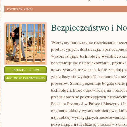
POSTED BY ADMIN
Bezpieczeństwo i N
Tworzymy innowacyjne rozwiązania przez
produkcyjnych, dostarczając sprawdzone 
wykorzystujące technologię wysokiego ciś
koncentruje się na projektowaniu, produkc
nowoczesnych rozwiązań, które znajdują z
CZERWIEC - 30 - 2026
gdzie liczy się wydajność, staranność o
BEZPIECZEŃSTWO
MOŻLIWOŚĆ KOMENTOWANIA
procesów. Strona prezentuje bogatą ofertę
I
ZOSTAŁA WYŁĄCZONA
technologii, które odpowiadają na potrze
NORMY
przedsiębiorstw poszukujących niezawodn
Polecam Przemysł w Polsce i Maszyny i Inf
obejmuje układy wysokociśnieniowe, które
najbardziej wymagających zastosowaniac
pozwalające na realizację procesów związ