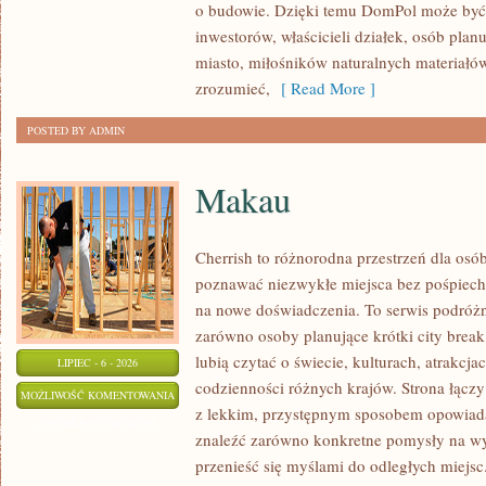
o budowie. Dzięki temu DomPol może być
inwestorów, właścicieli działek, osób pla
miasto, miłośników naturalnych materiałów
zrozumieć,
[ Read More ]
POSTED BY ADMIN
Makau
Cherrish to różnorodna przestrzeń dla osób
poznawać niezwykłe miejsca bez pośpiechu
na nowe doświadczenia. To serwis podróżn
zarówno osoby planujące krótki city break,
lubią czytać o świecie, kulturach, atrakcjac
LIPIEC - 6 - 2026
codzienności różnych krajów. Strona łącz
MAKAU
MOŻLIWOŚĆ KOMENTOWANIA
z lekkim, przystępnym sposobem opowiada
ZOSTAŁA WYŁĄCZONA
znaleźć zarówno konkretne pomysły na wyj
przenieść się myślami do odległych miejsc