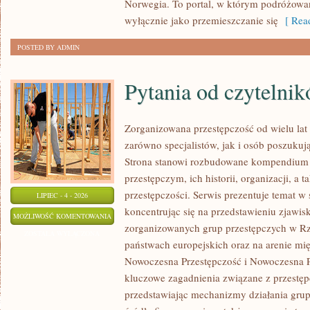
Norwegia. To portal, w którym podróżowan
wyłącznie jako przemieszczanie się
[ Read
POSTED BY ADMIN
Pytania od czytelni
Zorganizowana przestępczość od wielu lat
zarówno specjalistów, jak i osób poszukują
Strona stanowi rozbudowane kompendium 
przestępczym, ich historii, organizacji, 
przestępczości. Serwis prezentuje temat w
LIPIEC - 4 - 2026
koncentrując się na przedstawieniu zjawis
PYTANIA
MOŻLIWOŚĆ KOMENTOWANIA
zorganizowanych grup przestępczych w Rze
OD
ZOSTAŁA WYŁĄCZONA
państwach europejskich oraz na arenie m
CZYTELNIKÓW
Nowoczesna Przestępczość i Nowoczesna Pr
kluczowe zagadnienia związane z przestęp
przedstawiając mechanizmy działania grup 