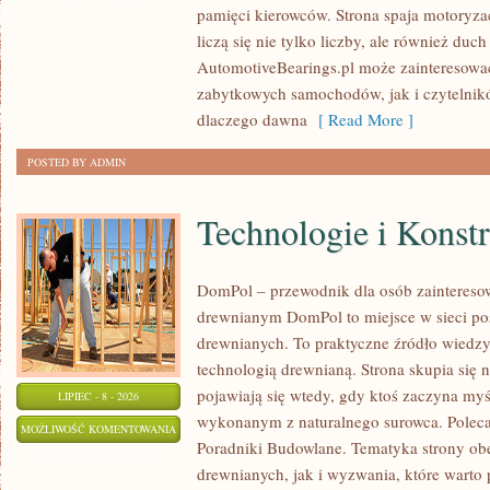
pamięci kierowców. Strona spaja motoryzac
CZASÓW
liczą się nie tylko liczby, ale również du
AutomotiveBearings.pl może zainteresować
zabytkowych samochodów, jak i czytelnik
dlaczego dawna
[ Read More ]
POSTED BY ADMIN
Technologie i Konst
DomPol – przewodnik dla osób zaintere
drewnianym DomPol to miejsce w sieci p
drewnianych. To praktyczne źródło wiedzy d
technologią drewnianą. Strona skupia się 
pojawiają się wtedy, gdy ktoś zaczyna my
LIPIEC - 8 - 2026
wykonanym z naturalnego surowca. Poleca
TECHNOLOGIE
MOŻLIWOŚĆ KOMENTOWANIA
Poradniki Budowlane. Tematyka strony o
I
ZOSTAŁA WYŁĄCZONA
drewnianych, jak i wyzwania, które warto
KONSTRUKCJE