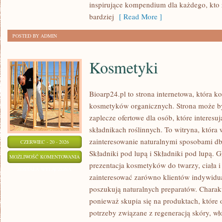
inspirujące kompendium dla każdego, kto z
bardziej
[ Read More ]
POSTED BY ADMIN
Kosmetyki
Bioarp24.pl to strona internetowa, która k
kosmetyków organicznych. Strona może b
zaplecze ofertowe dla osób, które interes
składnikach roślinnych. To witryna, która 
zainteresowanie naturalnymi sposobami d
CZERWIEC - 20 - 2026
Składniki pod lupą i Składniki pod lupą.
KOSMETYKI
MOŻLIWOŚĆ KOMENTOWANIA
prezentacja kosmetyków do twarzy, ciała 
ZOSTAŁA WYŁĄCZONA
zainteresować zarówno klientów indywidual
poszukują naturalnych preparatów. Charakte
ponieważ skupia się na produktach, które
potrzeby związane z regeneracją skóry, wł