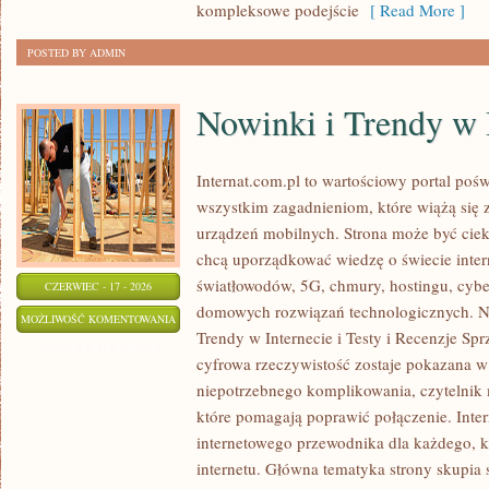
kompleksowe podejście
[ Read More ]
POSTED BY ADMIN
Nowinki i Trendy w 
Internat.com.pl to wartościowy portal po
wszystkim zagadnieniom, które wiążą się
urządzeń mobilnych. Strona może być cie
chcą uporządkować wiedzę o świecie inter
światłowodów, 5G, chmury, hostingu, cyb
CZERWIEC - 17 - 2026
domowych rozwiązań technologicznych. No
NOWINKI
MOŻLIWOŚĆ KOMENTOWANIA
Trendy w Internecie i Testy i Recenzje Spr
I
ZOSTAŁA WYŁĄCZONA
cyfrowa rzeczywistość zostaje pokazana w
TRENDY
niepotrzebnego komplikowania, czytelnik
W
które pomagają poprawić połączenie. Inter
INTERNECIE
internetowego przewodnika dla każdego, k
internetu. Główna tematyka strony skupia 