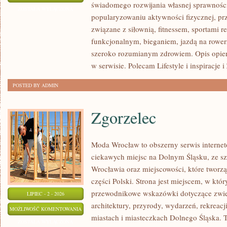
świadomego rozwijania własnej sprawności
SIŁOWY
ZOSTAŁA WYŁĄCZONA
popularyzowaniu aktywności fizycznej, pr
związane z siłownią, fitnessem, sportami r
funkcjonalnym, bieganiem, jazdą na rowerz
szeroko rozumianym zdrowiem. Opis opier
w serwisie. Polecam Lifestyle i inspiracje 
POSTED BY ADMIN
Zgorzelec
Moda Wrocław to obszerny serwis intern
ciekawych miejsc na Dolnym Śląsku, ze 
Wrocławia oraz miejscowości, które tworz
części Polski. Strona jest miejscem, w kt
przewodnikowe wskazówki dotyczące zwiedz
LIPIEC - 2 - 2026
architektury, przyrody, wydarzeń, rekreac
ZGORZELEC
MOŻLIWOŚĆ KOMENTOWANIA
miastach i miasteczkach Dolnego Śląska. To
ZOSTAŁA WYŁĄCZONA