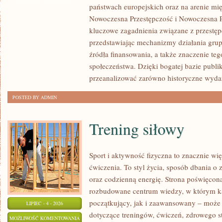
państwach europejskich oraz na arenie m
CZYTELNIKÓW
Nowoczesna Przestępczość i Nowoczesna Pr
kluczowe zagadnienia związane z przestęp
przedstawiając mechanizmy działania grup 
źródła finansowania, a także znaczenie teg
społeczeństwa. Dzięki bogatej bazie publi
przeanalizować zarówno historyczne wydar
POSTED BY ADMIN
Trening siłowy
Sport i aktywność fizyczna to znacznie wię
ćwiczenia. To styl życia, sposób dbania o
oraz codzienną energię. Strona poświęcona
rozbudowane centrum wiedzy, w którym k
początkujący, jak i zaawansowany – może 
LIPIEC - 4 - 2026
dotyczące treningów, ćwiczeń, zdrowego st
TRENING
MOŻLIWOŚĆ KOMENTOWANIA