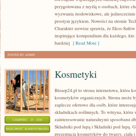
I
ZOSTAŁA WYŁĄCZONA
przygotowana z myślą o osobach, które ch
OCHRONA
wyzwania środowiskowe, ale jednocześnie 
ŚRODOWISKA
prostym językiem. Nowości na stronie Tech
Charakter serwisu sprawia, że Ekos-Sułów
inspirujące kompendium dla każdego, kto z
bardziej
[ Read More ]
POSTED BY ADMIN
Kosmetyki
Bioarp24.pl to strona internetowa, która k
kosmetyków organicznych. Strona może b
zaplecze ofertowe dla osób, które interes
składnikach roślinnych. To witryna, która 
zainteresowanie naturalnymi sposobami d
CZERWIEC - 20 - 2026
Składniki pod lupą i Składniki pod lupą.
KOSMETYKI
MOŻLIWOŚĆ KOMENTOWANIA
prezentacja kosmetyków do twarzy, ciała 