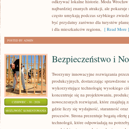
odkrywać lokalne historie. Moda Wrocław 
najbardziej znanych atrakcji, ale pokazuje 
często umykają podczas szybkiego zwiedz
być przydatny zarówno dla turystów plan
i dla mieszkańców regionu,
[ Read More 
POSTED BY ADMIN
Bezpieczeństwo i N
Tworzymy innowacyjne rozwiązania przez
produkcyjnych, dostarczając sprawdzone 
wykorzystujące technologię wysokiego ciś
koncentruje się na projektowaniu, produkc
nowoczesnych rozwiązań, które znajdują z
CZERWIEC - 30 - 2026
gdzie liczy się wydajność, staranność o
BEZPIECZEŃSTWO
MOŻLIWOŚĆ KOMENTOWANIA
procesów. Strona prezentuje bogatą ofertę
I
ZOSTAŁA WYŁĄCZONA
technologii, które odpowiadają na potrze
NORMY