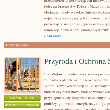
przedsiębiorstw poszukujących niezawodn
Polecam Przemysł w Polsce i Maszyny i Inf
obejmuje układy wysokociśnieniowe, które
najbardziej wymagających zastosowaniac
pozwalające na realizację procesów związ
renowacją powierzchni, eliminacją warst
Read More ]
POSTED BY ADMIN
Przyroda i Ochrona 
Ekos-Sułów to wartościowy serwis poświęc
że troska o planetę nie musi oznaczać wie
skomplikowanych decyzji ani kosztownych
którym czytelnik może znaleźć wskazówki
przystępne teksty dotyczące codziennych
CZERWIEC - 27 - 2026
podróży, gotowania, energii, recyklingu, 
PRZYRODA
MOŻLIWOŚĆ KOMENTOWANIA
rozwiązań wspierających bardziej odpowiedz