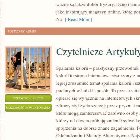
ważne są także dobór fryzury. Dzięki tem
MAKIJAŻ
jako inspirujący magazyn online, które p
Na
[ Read More ]
POSTED BY ADMIN
Czytelnicze Artykuł
Spalarnia kalorii – praktyczny przewodnik 
kalorii to strona internetowa stworzony z 
lepiej zrozumieć temat spalania kalorii i s
podanych w ludzki sposób. To przestrzeń d
opierać się wyłącznie na internetowych skr
CZERWIEC - 18 - 2026
zdrowy styl życia szerzej: przez pryzmat r
CZYTELNICZE
MOŻLIWOŚĆ KOMENTOWANIA
które mogą zainteresować zarówno osoby sz
ARTYKUŁY
ZOSTAŁA WYŁĄCZONA
którzy od dawna próbują zmienić sylwetkę
spojrzenia na dobrze znane zagadnienia. 
Odchudzaniu i Metody Alternatywne. Najwi