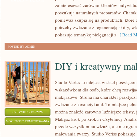
ZOSTAŁA WYŁĄCZONA
zainteresować zarówno klientów indywidual
poszukują naturalnych preparatów. Charakte
ponieważ skupia się na produktach, które
potrzeby związane z regeneracją skóry, wł
pokazuje tematykę pielęgnacji z
[ Read M
POSTED BY ADMIN
DIY i kreatywny mak
Studio Veriss to miejsce w sieci poświęco
wskazówkom dla osób, które chcą rozwijać
makijażowe. Strona ma charakter praktyczn
związane z kosmetykami. To miejsce pełne
można znaleźć zarówno luźniejsze teksty, 
CZERWIEC - 19 - 2026
Makijaż krok po kroku i Czytelnicy Analiz
DIY
MOŻLIWOŚĆ KOMENTOWANIA
przede wszystkim na wizażu, ale nie ogra
I
ZOSTAŁA WYŁĄCZONA
malowania twarzy. Studio Veriss pokazuje
KREATYWNY