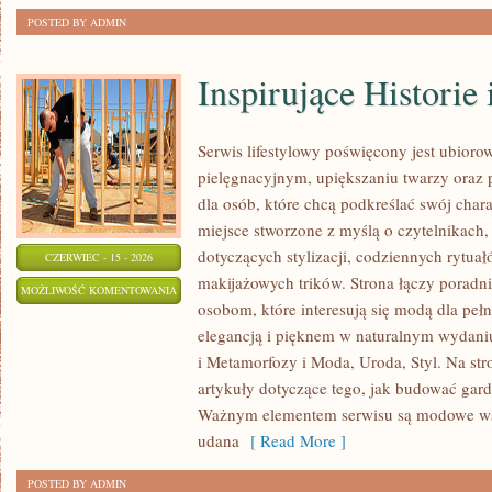
POSTED BY ADMIN
Inspirujące Historie
Serwis lifestylowy poświęcony jest ubiorow
pielęgnacyjnym, upiększaniu twarzy oraz
dla osób, które chcą podkreślać swój chara
miejsce stworzone z myślą o czytelnikach,
dotyczących stylizacji, codziennych rytua
CZERWIEC - 15 - 2026
makijażowych trików. Strona łączy poradn
INSPIRUJĄCE
MOŻLIWOŚĆ KOMENTOWANIA
osobom, które interesują się modą dla peł
HISTORIE
ZOSTAŁA WYŁĄCZONA
elegancją i pięknem w naturalnym wydaniu
I
i Metamorfozy i Moda, Uroda, Styl. Na str
METAMORFOZY
artykuły dotyczące tego, jak budować gar
Ważnym elementem serwisu są modowe wsk
udana
[ Read More ]
POSTED BY ADMIN