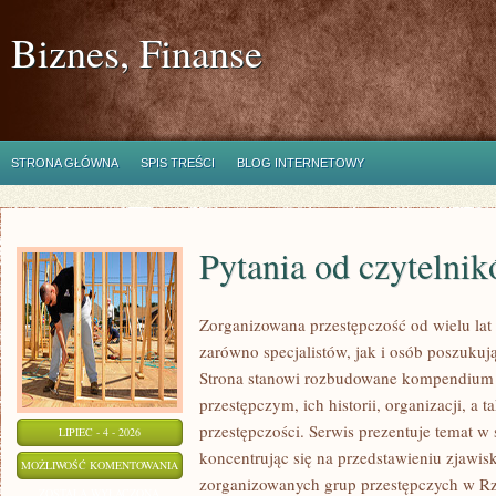
Biznes, Finanse
STRONA GŁÓWNA
SPIS TREŚCI
BLOG INTERNETOWY
Pytania od czytelni
Zorganizowana przestępczość od wielu lat
zarówno specjalistów, jak i osób poszukują
Strona stanowi rozbudowane kompendium 
przestępczym, ich historii, organizacji, 
przestępczości. Serwis prezentuje temat w
LIPIEC - 4 - 2026
koncentrując się na przedstawieniu zjawis
PYTANIA
MOŻLIWOŚĆ KOMENTOWANIA
zorganizowanych grup przestępczych w Rze
OD
ZOSTAŁA WYŁĄCZONA