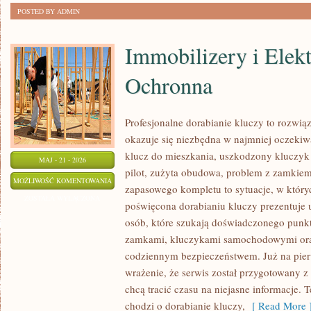
POSTED BY ADMIN
Immobilizery i Elek
Ochronna
Profesjonalne dorabianie kluczy to rozwiąz
okazuje się niezbędna w najmniej oczek
klucz do mieszkania, uszkodzony kluczyk
MAJ - 21 - 2026
pilot, zużyta obudowa, problem z zamkie
IMMOBILIZERY
MOŻLIWOŚĆ KOMENTOWANIA
zapasowego kompletu to sytuacje, w któryc
I
ZOSTAŁA WYŁĄCZONA
poświęcona dorabianiu kluczy prezentuje 
ELEKTRONIKA
osób, które szukają doświadczonego punkt
OCHRONNA
zamkami, kluczykami samochodowymi ora
codziennym bezpieczeństwem. Już na pier
wrażenie, że serwis został przygotowany z 
chcą tracić czasu na niejasne informacje. T
chodzi o dorabianie kluczy,
[ Read More 