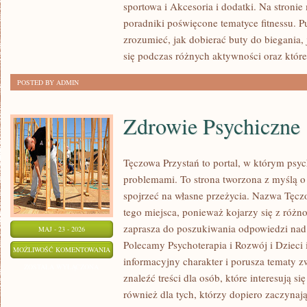
sportowa i Akcesoria i dodatki. Na stroni
poradniki poświęcone tematyce fitnessu. 
zrozumieć, jak dobierać buty do biegania,
się podczas różnych aktywności oraz które
POSTED BY ADMIN
Zdrowie Psychiczne
Tęczowa Przystań to portal, w którym psyc
problemami. To strona tworzona z myślą o 
spojrzeć na własne przeżycia. Nazwa Tęcz
tego miejsca, ponieważ kojarzy się z różn
zaprasza do poszukiwania odpowiedzi nad 
MAJ - 23 - 2026
Polecamy Psychoterapia i Rozwój i Dzieci 
ZDROWIE
MOŻLIWOŚĆ KOMENTOWANIA
informacyjny charakter i porusza tematy z
PSYCHICZNE
ZOSTAŁA WYŁĄCZONA
znaleźć treści dla osób, które interesują s
również dla tych, którzy dopiero zaczynaj