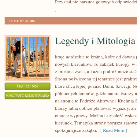
Przystań nie narzuca gotowych odpowiedzi,
]
POSTED BY ADMIN
Legendy i Mitologia
kraje nordyckie to kraina, które od dawna
nowych kierunków. To zakątek Europy, w k
z prostotą życia, a każda podróż może st
Strona poświęcona tej tematyce jest prak
które chcą lepiej poznać Danii, Szwecji, No
MAJ - 22 - 2026
północnych terenów, gdzie natura tworzy n
LEGENDY
MOŻLIWOŚĆ KOMENTOWANIA
na stronie to Podróże Aktywne i Kuchnia 
I
ZOSTAŁA WYŁĄCZONA
którzy lubią dobrze planować wyjazdy, al
MITOLOGIA
emocje wyprawy. Można tu znaleźć wskaz
kierunek. Tematyka strony porusza zarówno
spokojniejsze zakątki,
[ Read More ]