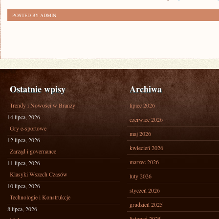
POSTED BY ADMIN
Ostatnie wpisy
Archiwa
Trendy i Nowości w Branży
lipiec 2026
14 lipca, 2026
czerwiec 2026
Gry e-sportowe
maj 2026
12 lipca, 2026
kwiecień 2026
Zarząd i governance
marzec 2026
11 lipca, 2026
Klasyki Wszech Czasów
luty 2026
10 lipca, 2026
styczeń 2026
Technologie i Konstrukcje
grudzień 2025
8 lipca, 2026
listopad 2025