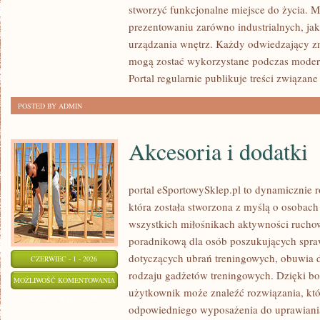
stworzyć funkcjonalne miejsce do życia. M
prezentowaniu zarówno industrialnych, ja
urządzania wnętrz. Każdy odwiedzający zn
mogą zostać wykorzystane podczas moderni
Portal regularnie publikuje treści związane
POSTED BY ADMIN
Akcesoria i dodatki
portal eSportowySklep.pl to dynamicznie ro
która została stworzona z myślą o osobach
wszystkich miłośnikach aktywności ruchowe
poradnikową dla osób poszukujących spra
dotyczących ubrań treningowych, obuwia d
CZERWIEC - 1 - 2026
rodzaju gadżetów treningowych. Dzięki bog
AKCESORIA
MOŻLIWOŚĆ KOMENTOWANIA
użytkownik może znaleźć rozwiązania, k
I
ZOSTAŁA WYŁĄCZONA
odpowiedniego wyposażenia do uprawiani
DODATKI