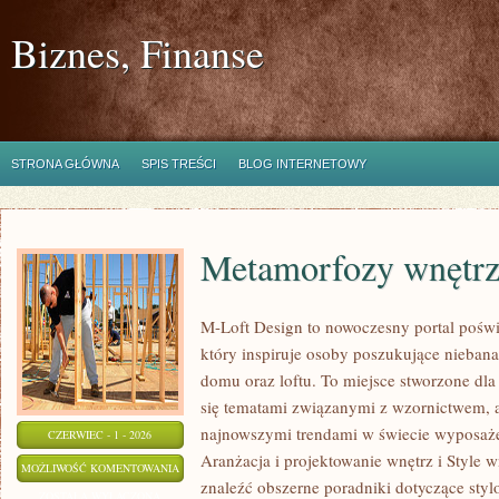
Biznes, Finanse
STRONA GŁÓWNA
SPIS TREŚCI
BLOG INTERNETOWY
Metamorfozy wnętr
M-Loft Design to nowoczesny portal poświ
który inspiruje osoby poszukujące nieban
domu oraz loftu. To miejsce stworzone dla 
się tematami związanymi z wzornictwem, 
najnowszymi trendami w świecie wyposażen
CZERWIEC - 1 - 2026
Aranżacja i projektowanie wnętrz i Style w
METAMORFOZY
MOŻLIWOŚĆ KOMENTOWANIA
znaleźć obszerne poradniki dotyczące styl
WNĘTRZ
ZOSTAŁA WYŁĄCZONA