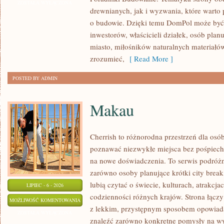
I
ZOSTAŁA WYŁĄCZONA
drewnianych, jak i wyzwania, które warto
KONSTRUKCJE
o budowie. Dzięki temu DomPol może być
inwestorów, właścicieli działek, osób pla
miasto, miłośników naturalnych materiałów
zrozumieć,
[ Read More ]
POSTED BY ADMIN
Makau
Cherrish to różnorodna przestrzeń dla osób
poznawać niezwykłe miejsca bez pośpiechu
na nowe doświadczenia. To serwis podróżn
zarówno osoby planujące krótki city break,
lubią czytać o świecie, kulturach, atrakcjac
LIPIEC - 6 - 2026
codzienności różnych krajów. Strona łącz
MAKAU
MOŻLIWOŚĆ KOMENTOWANIA
z lekkim, przystępnym sposobem opowiada
ZOSTAŁA WYŁĄCZONA
znaleźć zarówno konkretne pomysły na wyj