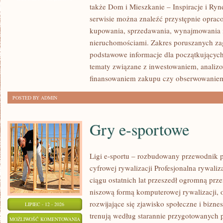
także Dom i Mieszkanie – Inspiracje i Ry
NOWOŚCI
serwisie można znaleźć przystępnie oprac
W
kupowania, sprzedawania, wynajmowania i
BRANŻY
nieruchomościami. Zakres poruszanych z
podstawowe informacje dla początkujących
tematy związane z inwestowaniem, analizo
finansowaniem zakupu czy obserwowanie
POSTED BY ADMIN
Gry e-sportowe
Ligi e-sportu – rozbudowany przewodnik po
cyfrowej rywalizacji Profesjonalna rywal
ciągu ostatnich lat przeszedł ogromną prz
niszową formą komputerowej rywalizacji, 
rozwijające się zjawisko społeczne i bizne
LIPIEC - 12 - 2026
trenują według starannie przygotowanych 
GRY
MOŻLIWOŚĆ KOMENTOWANIA