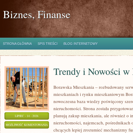
Biznes, Finanse
STRONA GŁÓWNA
SPIS TREŚCI
BLOG INTERNETOWY
Trendy i Nowości w
Borawska Mieszkania – rozbudowany serw
mieszkaniach i rynku mieszkaniowym Bor
nowoczesna baza wiedzy poświęcony szer
nieruchomości. Strona została przygotowa
planują zakup mieszkania, ale również o i
LIPIEC - 14 - 2026
nieruchomości, najemcach, pośrednikach o
TRENDY
MOŻLIWOŚĆ KOMENTOWANIA
chcących lepiej zrozumieć mechanizmy f
I
ZOSTAŁA WYŁĄCZONA