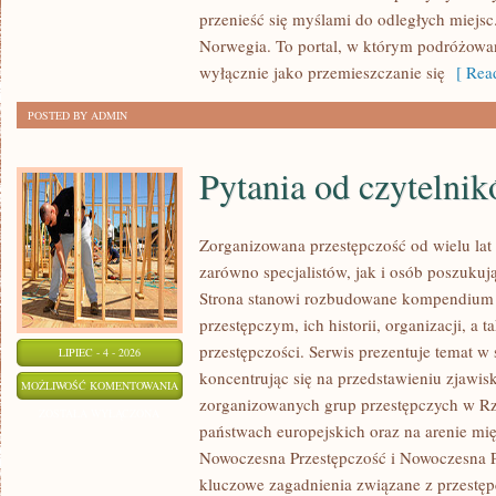
przenieść się myślami do odległych miejsc
Norwegia. To portal, w którym podróżowan
wyłącznie jako przemieszczanie się
[ Read
POSTED BY ADMIN
Pytania od czytelni
Zorganizowana przestępczość od wielu lat
zarówno specjalistów, jak i osób poszukują
Strona stanowi rozbudowane kompendium 
przestępczym, ich historii, organizacji, 
przestępczości. Serwis prezentuje temat w
LIPIEC - 4 - 2026
koncentrując się na przedstawieniu zjawis
PYTANIA
MOŻLIWOŚĆ KOMENTOWANIA
zorganizowanych grup przestępczych w Rze
OD
ZOSTAŁA WYŁĄCZONA
państwach europejskich oraz na arenie m
CZYTELNIKÓW
Nowoczesna Przestępczość i Nowoczesna Pr
kluczowe zagadnienia związane z przestęp