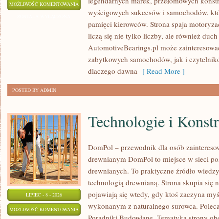
legendarnych marek, przełomowych konstr
KLASYKI
MOŻLIWOŚĆ KOMENTOWANIA
wyścigowych sukcesów i samochodów, które
WSZECH
ZOSTAŁA WYŁĄCZONA
pamięci kierowców. Strona spaja motoryzac
CZASÓW
liczą się nie tylko liczby, ale również du
AutomotiveBearings.pl może zainteresować
zabytkowych samochodów, jak i czytelnik
dlaczego dawna
[ Read More ]
POSTED BY ADMIN
Technologie i Konst
DomPol – przewodnik dla osób zaintere
drewnianym DomPol to miejsce w sieci p
drewnianych. To praktyczne źródło wiedzy d
technologią drewnianą. Strona skupia się 
pojawiają się wtedy, gdy ktoś zaczyna my
LIPIEC - 8 - 2026
wykonanym z naturalnego surowca. Poleca
TECHNOLOGIE
MOŻLIWOŚĆ KOMENTOWANIA
Poradniki Budowlane. Tematyka strony o