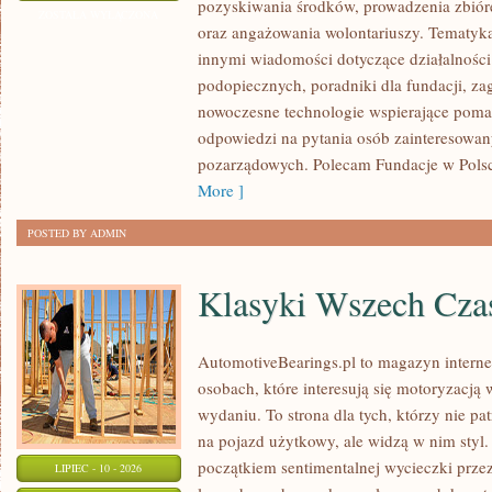
pozyskiwania środków, prowadzenia zbiór
I
ZOSTAŁA WYŁĄCZONA
oraz angażowania wolontariuszy. Tematyk
GOVERNANCE
innymi wiadomości dotyczące działalności 
podopiecznych, poradniki dla fundacji, za
nowoczesne technologie wspierające pomag
odpowiedzi na pytania osób zainteresowany
pozarządowych. Polecam Fundacje w Polsce
More ]
POSTED BY ADMIN
Klasyki Wszech Cz
AutomotiveBearings.pl to magazyn intern
osobach, które interesują się motoryzacją
wydaniu. To strona dla tych, którzy nie p
na pojazd użytkowy, ale widzą w nim styl.
początkiem sentimentalnej wycieczki prze
LIPIEC - 10 - 2026