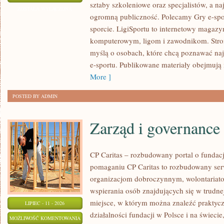
sztaby szkoleniowe oraz specjalistów, a na
E-
ZOSTAŁA WYŁĄCZONA
ogromną publiczność. Polecamy Gry e-spor
SPORTOWE
sporcie. LigiSportu to internetowy maga
komputerowym, ligom i zawodnikom. Stron
myślą o osobach, które chcą poznawać naj
e-sportu. Publikowane materiały obejmują 
More ]
POSTED BY ADMIN
Zarząd i governance
CP Caritas – rozbudowany portal o fundac
pomaganiu CP Caritas to rozbudowany ser
organizacjom dobroczynnym, wolontariat
wspierania osób znajdujących się w trudnej 
miejsce, w którym można znaleźć praktycz
LIPIEC - 11 - 2026
działalności fundacji w Polsce i na świec
ZARZĄD
MOŻLIWOŚĆ KOMENTOWANIA