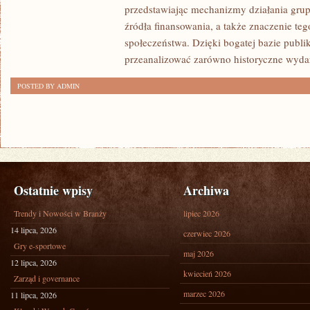
przedstawiając mechanizmy działania grup 
źródła finansowania, a także znaczenie teg
społeczeństwa. Dzięki bogatej bazie publi
przeanalizować zarówno historyczne wydar
POSTED BY ADMIN
Ostatnie wpisy
Archiwa
Trendy i Nowości w Branży
lipiec 2026
14 lipca, 2026
czerwiec 2026
Gry e-sportowe
maj 2026
12 lipca, 2026
kwiecień 2026
Zarząd i governance
marzec 2026
11 lipca, 2026