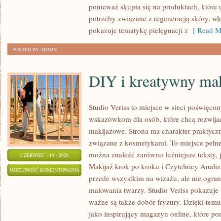
ponieważ skupia się na produktach, które
potrzeby związane z regeneracją skóry, wł
pokazuje tematykę pielęgnacji z
[ Read M
POSTED BY ADMIN
DIY i kreatywny mak
Studio Veriss to miejsce w sieci poświęco
wskazówkom dla osób, które chcą rozwijać
makijażowe. Strona ma charakter praktyczn
związane z kosmetykami. To miejsce pełne
można znaleźć zarówno luźniejsze teksty, 
CZERWIEC - 19 - 2026
Makijaż krok po kroku i Czytelnicy Analiz
DIY
MOŻLIWOŚĆ KOMENTOWANIA
przede wszystkim na wizażu, ale nie ogra
I
ZOSTAŁA WYŁĄCZONA
malowania twarzy. Studio Veriss pokazuje
KREATYWNY
ważne są także dobór fryzury. Dzięki tem
MAKIJAŻ
jako inspirujący magazyn online, które p