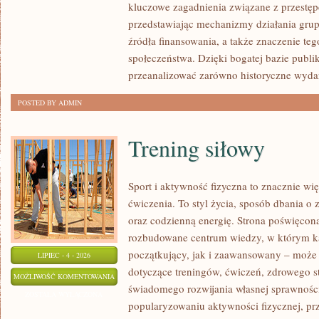
kluczowe zagadnienia związane z przestęp
przedstawiając mechanizmy działania grup 
źródła finansowania, a także znaczenie teg
społeczeństwa. Dzięki bogatej bazie publi
przeanalizować zarówno historyczne wydar
POSTED BY ADMIN
Trening siłowy
Sport i aktywność fizyczna to znacznie wię
ćwiczenia. To styl życia, sposób dbania o
oraz codzienną energię. Strona poświęcona
rozbudowane centrum wiedzy, w którym k
początkujący, jak i zaawansowany – może 
LIPIEC - 4 - 2026
dotyczące treningów, ćwiczeń, zdrowego st
TRENING
MOŻLIWOŚĆ KOMENTOWANIA
świadomego rozwijania własnej sprawności
SIŁOWY
ZOSTAŁA WYŁĄCZONA
popularyzowaniu aktywności fizycznej, pr