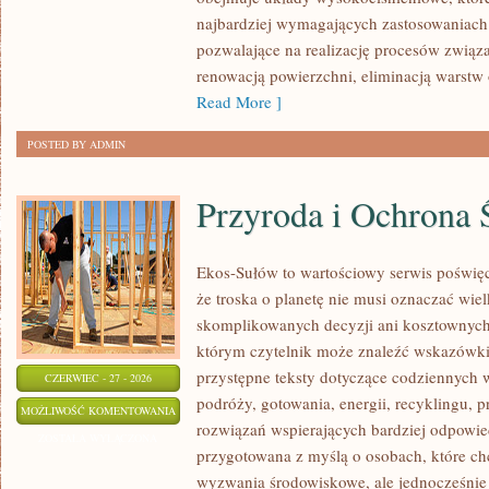
najbardziej wymagających zastosowaniac
pozwalające na realizację procesów związ
renowacją powierzchni, eliminacją warst
Read More ]
POSTED BY ADMIN
Przyroda i Ochrona 
Ekos-Sułów to wartościowy serwis poświęc
że troska o planetę nie musi oznaczać wie
skomplikowanych decyzji ani kosztownych
którym czytelnik może znaleźć wskazówki
przystępne teksty dotyczące codziennych
CZERWIEC - 27 - 2026
podróży, gotowania, energii, recyklingu, 
PRZYRODA
MOŻLIWOŚĆ KOMENTOWANIA
rozwiązań wspierających bardziej odpowiedz
I
ZOSTAŁA WYŁĄCZONA
przygotowana z myślą o osobach, które ch
OCHRONA
wyzwania środowiskowe, ale jednocześnie 