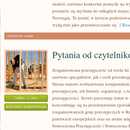
znaleźć zarówno konkretne pomysły na wyj
przenieść się myślami do odległych miejsc
Norwegia. To portal, w którym podróżowan
wyłącznie jako przemieszczanie się
[ Read
POSTED BY ADMIN
Pytania od czytelni
Zorganizowana przestępczość od wielu lat
zarówno specjalistów, jak i osób poszukują
Strona stanowi rozbudowane kompendium 
przestępczym, ich historii, organizacji, 
przestępczości. Serwis prezentuje temat w
LIPIEC - 4 - 2026
koncentrując się na przedstawieniu zjawis
PYTANIA
MOŻLIWOŚĆ KOMENTOWANIA
zorganizowanych grup przestępczych w Rze
OD
ZOSTAŁA WYŁĄCZONA
państwach europejskich oraz na arenie m
CZYTELNIKÓW
Nowoczesna Przestępczość i Nowoczesna Pr