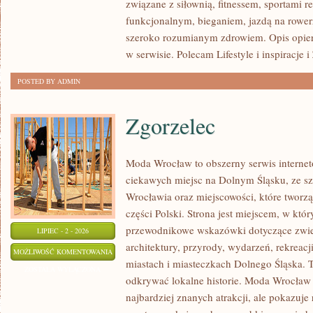
związane z siłownią, fitnessem, sportami r
funkcjonalnym, bieganiem, jazdą na rowerz
szeroko rozumianym zdrowiem. Opis opier
w serwisie. Polecam Lifestyle i inspiracje 
POSTED BY ADMIN
Zgorzelec
Moda Wrocław to obszerny serwis intern
ciekawych miejsc na Dolnym Śląsku, ze 
Wrocławia oraz miejscowości, które tworz
części Polski. Strona jest miejscem, w kt
przewodnikowe wskazówki dotyczące zwiedz
LIPIEC - 2 - 2026
architektury, przyrody, wydarzeń, rekreac
ZGORZELEC
MOŻLIWOŚĆ KOMENTOWANIA
miastach i miasteczkach Dolnego Śląska. To
ZOSTAŁA WYŁĄCZONA
odkrywać lokalne historie. Moda Wrocław 
najbardziej znanych atrakcji, ale pokazuje 