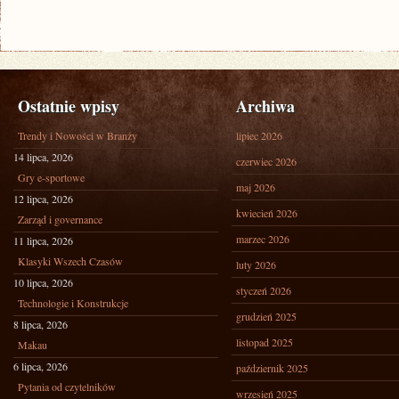
Ostatnie wpisy
Archiwa
Trendy i Nowości w Branży
lipiec 2026
14 lipca, 2026
czerwiec 2026
Gry e-sportowe
maj 2026
12 lipca, 2026
kwiecień 2026
Zarząd i governance
marzec 2026
11 lipca, 2026
Klasyki Wszech Czasów
luty 2026
10 lipca, 2026
styczeń 2026
Technologie i Konstrukcje
grudzień 2025
8 lipca, 2026
listopad 2025
Makau
6 lipca, 2026
październik 2025
Pytania od czytelników
wrzesień 2025