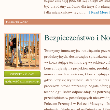
często umykają podczas szybkiego zwiedz
być przydatny zarówno dla turystów plan
i dla mieszkańców regionu,
[ Read More 
POSTED BY ADMIN
Bezpieczeństwo i N
Tworzymy innowacyjne rozwiązania przez
produkcyjnych, dostarczając sprawdzone 
wykorzystujące technologię wysokiego ciś
koncentruje się na projektowaniu, produkc
nowoczesnych rozwiązań, które znajdują z
CZERWIEC - 30 - 2026
gdzie liczy się wydajność, staranność o
BEZPIECZEŃSTWO
MOŻLIWOŚĆ KOMENTOWANIA
procesów. Strona prezentuje bogatą ofertę
I
ZOSTAŁA WYŁĄCZONA
technologii, które odpowiadają na potrze
NORMY
przedsiębiorstw poszukujących niezawodn
Polecam Przemysł w Polsce i Maszyny i Inf
obejmuje układy wysokociśnieniowe, które