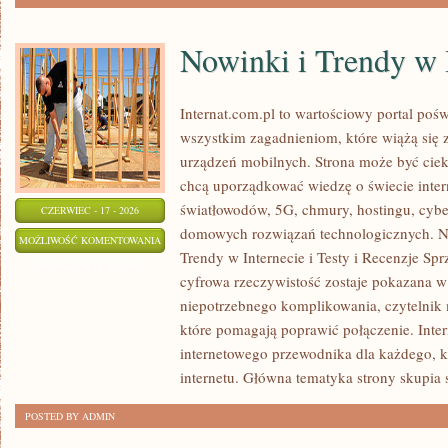
Nowinki i Trendy w 
Internat.com.pl to wartościowy portal po
wszystkim zagadnieniom, które wiążą się
urządzeń mobilnych. Strona może być cie
chcą uporządkować wiedzę o świecie inter
światłowodów, 5G, chmury, hostingu, cyb
CZERWIEC - 17 - 2026
domowych rozwiązań technologicznych. No
NOWINKI
MOŻLIWOŚĆ KOMENTOWANIA
Trendy w Internecie i Testy i Recenzje Spr
I
ZOSTAŁA WYŁĄCZONA
cyfrowa rzeczywistość zostaje pokazana w
TRENDY
niepotrzebnego komplikowania, czytelnik
W
które pomagają poprawić połączenie. Inter
INTERNECIE
internetowego przewodnika dla każdego, k
internetu. Główna tematyka strony skupia 
POSTED BY ADMIN