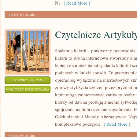
Na
[ Read More ]
POSTED BY ADMIN
Czytelnicze Artykuł
Spalarnia kalorii – praktyczny przewodnik 
kalorii to strona internetowa stworzony z 
lepiej zrozumieć temat spalania kalorii i s
podanych w ludzki sposób. To przestrzeń d
opierać się wyłącznie na internetowych skr
CZERWIEC - 18 - 2026
zdrowy styl życia szerzej: przez pryzmat r
CZYTELNICZE
MOŻLIWOŚĆ KOMENTOWANIA
które mogą zainteresować zarówno osoby sz
ARTYKUŁY
ZOSTAŁA WYŁĄCZONA
którzy od dawna próbują zmienić sylwetkę
spojrzenia na dobrze znane zagadnienia. 
Odchudzaniu i Metody Alternatywne. Najwi
kompleksowe podejście
[ Read More ]
POSTED BY ADMIN