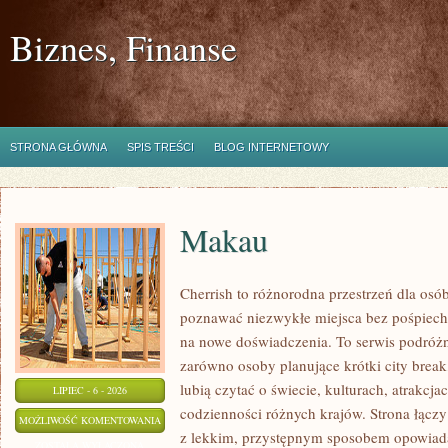
Biznes, Finanse
STRONA GŁÓWNA
SPIS TREŚCI
BLOG INTERNETOWY
Makau
Cherrish to różnorodna przestrzeń dla osób
poznawać niezwykłe miejsca bez pośpiechu
na nowe doświadczenia. To serwis podróżn
zarówno osoby planujące krótki city break,
lubią czytać o świecie, kulturach, atrakcjac
LIPIEC - 6 - 2026
codzienności różnych krajów. Strona łącz
MAKAU
MOŻLIWOŚĆ KOMENTOWANIA
z lekkim, przystępnym sposobem opowiada
ZOSTAŁA WYŁĄCZONA