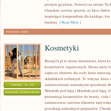
ŚRODOWISKA
prostym językiem. Nowości na stronie Tech
Charakter serwisu sprawia, że Ekos-Sułów
inspirujące kompendium dla każdego, kto z
bardziej
[ Read More ]
POSTED BY ADMIN
Kosmetyki
Bioarp24.pl to strona internetowa, która k
kosmetyków organicznych. Strona może b
zaplecze ofertowe dla osób, które interes
składnikach roślinnych. To witryna, która 
zainteresowanie naturalnymi sposobami d
CZERWIEC - 20 - 2026
Składniki pod lupą i Składniki pod lupą.
KOSMETYKI
MOŻLIWOŚĆ KOMENTOWANIA
prezentacja kosmetyków do twarzy, ciała 
ZOSTAŁA WYŁĄCZONA
zainteresować zarówno klientów indywidual
poszukują naturalnych preparatów. Charakte