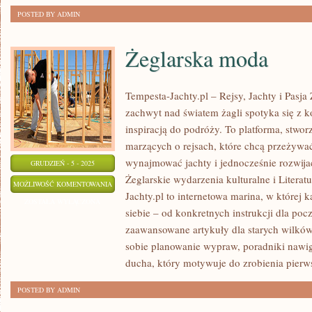
POSTED BY ADMIN
Żeglarska moda
Tempesta-Jachty.pl – Rejsy, Jachty i Pasja
zachwyt nad światem żagli spotyka się z 
inspiracją do podróży. To platforma, stwor
marzących o rejsach, które chcą przeżywa
wynajmować jachty i jednocześnie rozwija
GRUDZIEŃ - 5 - 2025
Żeglarskie wydarzenia kulturalne i Literat
ŻEGLARSKA
MOŻLIWOŚĆ KOMENTOWANIA
Jachty.pl to internetowa marina, w której k
MODA
ZOSTAŁA WYŁĄCZONA
siebie – od konkretnych instrukcji dla poc
zaawansowane artykuły dla starych wilków
sobie planowanie wypraw, poradniki nawig
ducha, który motywuje do zrobienia pier
POSTED BY ADMIN