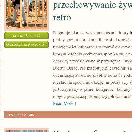
przechowywanie żyw
retro
Izagotuje.pl to serwis z przepisami, który 
GRUDZIEŃ - 2 - 2025
praktycznymi poradami dla osób, które ch
BEZPIECZNA
MOŻLIWOŚĆ KOMENTOWANIA
umiejętności kulinarne i testować ciekawe 
KUCHNIA
ZOSTAŁA WYŁĄCZONA
którym kuchnia codzienna spotyka się z fan
–
dania są przedstawiane w przystępny i mo
HIGIENA
Diety i Obiad. Na Izagotuje.pl czytelnik z
I
obejmującą zarówno szybkie potrawy rodzi
PRZECHOWYWANIE
idealne na specjalne okazje, imprezy czy 
jest rozpisany w jasnej kolejności, tak ab
ŻYWNOŚCI
mógł z pewnością siebie przygotować udan
I
Read More ]
DANIA
RETRO
POSTED BY ADMIN