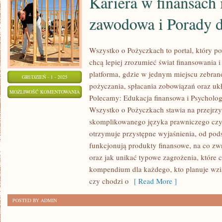
Kariera w finansach 
zawodowa i Porady d
Wszystko o Pożyczkach to portal, który po
chcą lepiej zrozumieć świat finansowania
platforma, gdzie w jednym miejscu zebra
GRUDZIEŃ - 1 - 2025
pożyczania, spłacania zobowiązań oraz uk
KARIERA
MOŻLIWOŚĆ KOMENTOWANIA
Polecamy: Edukacja finansowa i Psycholog
W
ZOSTAŁA WYŁĄCZONA
Wszystko o Pożyczkach stawia na przejrzy
FINANSACH
skomplikowanego języka prawniczego cz
I
otrzymuje przystępne wyjaśnienia, od pod
EDUKACJA
funkcjonują produkty finansowe, na co z
ZAWODOWA
oraz jak unikać typowe zagrożenia, które 
I
kompendium dla każdego, kto planuje wzią
PORADY
czy chodzi o
[ Read More ]
DLA
POSTED BY ADMIN
ZADŁUŻONYCH