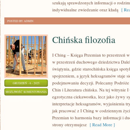
szukają sprawdzonych informacji o rodzim
indywidualne zwiedzanie oraz kładą
[ Rea
POSTED BY ADMIN
Chińska filozofia
I Ching – Księga Przemian to przestrzeń w 
w przestrzeń duchowego dziedzictwa Dale
świątynia, gdzie starochińska księga spoty
spojrzeniem, a język heksagramów staje
podejmowaniu decyzji. Polecamy Podróże 
GRUDZIEŃ - 6 - 2025
Chin i Literatura chińska. Na tej witrynie 
CHIŃSKA
MOŻLIWOŚĆ KOMENTOWANIA
egzotyczna ciekawostka, lecz jako żywy s
FILOZOFIA
ZOSTAŁA WYŁĄCZONA
interpretacje heksagramów, wyjaśnienia t
jak pracować z I Ching w codziennym życi
Przemian to harmonia bazy informacji i d
strony otrzymujesz
[ Read More ]