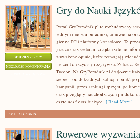
Gry do Nauki Język
Portal GryPoradnik.pl to rozbudowany ser
jednym miejscu poradniki, omówienia ora
gier na PC i platformy konsolowe. To prze
gracze oraz weterani znajdą rzetelne info
wyważone opinie, które pomagają zdecydo
GRUDZIEŃ - 5 - 2025
procent cieszyć się rozgrywką. Zobacz: R
GRY
MOŻLIWOŚĆ KOMENTOWANIA
Tycoon. Na GryPoradnik.pl dosłownie każd
DO
ZOSTAŁA WYŁĄCZONA
siebie – od dokładnych solucji i punkt po 
NAUKI
kampanii, przez rankingi sprzętu, po kome
JĘZYKÓW
oraz przeglądy nadchodzących produkcji. St
czytelność oraz bieżące
[ Read More ]
POSTED BY ADMIN
Rowerowe wyzwania i