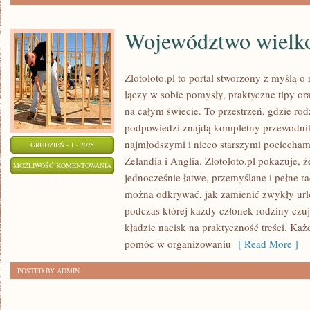
Województwo wielko
Zlotoloto.pl to portal stworzony z myślą 
łączy w sobie pomysły, praktyczne tipy ora
na całym świecie. To przestrzeń, gdzie ro
podpowiedzi znajdą kompletny przewodnik
najmłodszymi i nieco starszymi pociecha
GRUDZIEŃ - 1 - 2025
Zelandia i Anglia. Zlotoloto.pl pokazuje,
WOJEWÓDZTWO
MOŻLIWOŚĆ KOMENTOWANIA
jednocześnie łatwe, przemyślane i pełne r
WIELKOPOLSKIE
ZOSTAŁA WYŁĄCZONA
można odkrywać, jak zamienić zwykły ur
I
podczas której każdy członek rodziny czuj
LITWA
kładzie nacisk na praktyczność treści. Każd
pomóc w organizowaniu
[ Read More ]
POSTED BY ADMIN