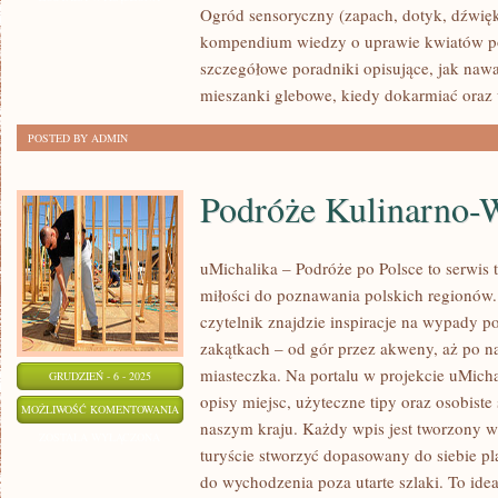
Ogród sensoryczny (zapach, dotyk, dźwięk)
kompendium wiedzy o uprawie kwiatów po
szczegółowe poradniki opisujące, jak naw
mieszanki glebowe, kiedy dokarmiać oraz 
POSTED BY ADMIN
Podróże Kulinarno-W
uMichalika – Podróże po Polsce to serwis t
miłości do poznawania polskich regionów.
czytelnik znajdzie inspiracje na wypady p
zakątkach – od gór przez akweny, aż po na
miasteczka. Na portalu w projekcie uMic
GRUDZIEŃ - 6 - 2025
opisy miejsc, użyteczne tipy oraz osobiste
PODRÓŻE
MOŻLIWOŚĆ KOMENTOWANIA
naszym kraju. Każdy wpis jest tworzony w
KULINARNO-
ZOSTAŁA WYŁĄCZONA
turyście stworzyć dopasowany do siebie pl
WINIARSKIE
do wychodzenia poza utarte szlaki. To idea