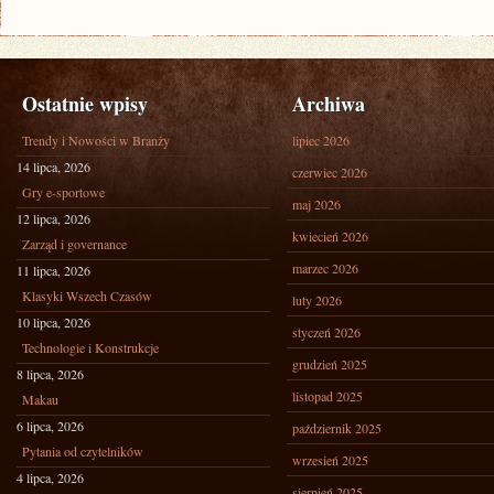
Ostatnie wpisy
Archiwa
Trendy i Nowości w Branży
lipiec 2026
14 lipca, 2026
czerwiec 2026
Gry e-sportowe
maj 2026
12 lipca, 2026
kwiecień 2026
Zarząd i governance
marzec 2026
11 lipca, 2026
Klasyki Wszech Czasów
luty 2026
10 lipca, 2026
styczeń 2026
Technologie i Konstrukcje
grudzień 2025
8 lipca, 2026
listopad 2025
Makau
6 lipca, 2026
październik 2025
Pytania od czytelników
wrzesień 2025
4 lipca, 2026
sierpień 2025