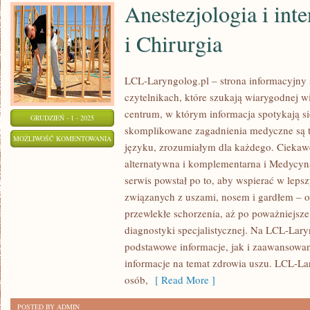
Anestezjologia i int
i Chirurgia
LCL-Laryngolog.pl – strona informacyjny 
czytelnikach, które szukają wiarygodnej w
centrum, w którym informacja spotykają s
GRUDZIEŃ - 1 - 2025
skomplikowane zagadnienia medyczne są 
ANESTEZJOLOGIA
MOŻLIWOŚĆ KOMENTOWANIA
języku, zrozumiałym dla każdego. Ciekaw
I
ZOSTAŁA WYŁĄCZONA
alternatywna i komplementarna i Medycy
INTENSYWNA
serwis powstał po to, aby wspierać w le
TERAPIA
związanych z uszami, nosem i gardłem – o
I
przewlekłe schorzenia, aż po poważniejs
CHIRURGIA
diagnostyki specjalistycznej. Na LCL-Lar
podstawowe informacje, jak i zaawansowan
informacje na temat zdrowia uszu. LCL-L
osób,
[ Read More ]
POSTED BY ADMIN