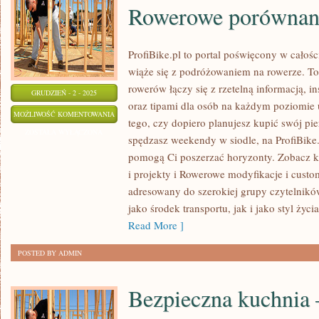
Rowerowe porównan
ProfiBike.pl to portal poświęcony w całoś
wiąże się z podróżowaniem na rowerze. To
rowerów łączy się z rzetelną informacją, in
GRUDZIEŃ - 2 - 2025
oraz tipami dla osób na każdym poziomie 
ROWEROWE
MOŻLIWOŚĆ KOMENTOWANIA
tego, czy dopiero planujesz kupić swój pie
WYZWANIA
ZOSTAŁA WYŁĄCZONA
spędzasz weekendy w siodle, na ProfiBike.p
I
pomogą Ci poszerzać horyzonty. Zobacz 
PROJEKTY
i projekty i Rowerowe modyfikacje i customi
I
adresowany do szerokiej grupy czytelników
ROWEROWE
jako środek transportu, jak i jako styl życi
PORÓWNANIA
Read More ]
POSTED BY ADMIN
Bezpieczna kuchnia –