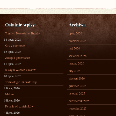
Ostatnie wpisy
Archiwa
Trendy i Nowości w Branży
lipiec 2026
14 lipca, 2026
czerwiec 2026
Gry e-sportowe
maj 2026
12 lipca, 2026
kwiecień 2026
Zarząd i governance
marzec 2026
11 lipca, 2026
Klasyki Wszech Czasów
luty 2026
10 lipca, 2026
styczeń 2026
Technologie i Konstrukcje
grudzień 2025
8 lipca, 2026
listopad 2025
Makau
6 lipca, 2026
październik 2025
Pytania od czytelników
wrzesień 2025
4 lipca, 2026
sierpień 2025