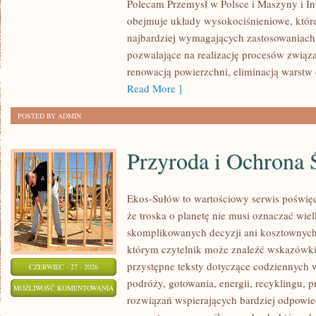
Polecam Przemysł w Polsce i Maszyny i Inf
obejmuje układy wysokociśnieniowe, które
najbardziej wymagających zastosowaniac
pozwalające na realizację procesów związ
renowacją powierzchni, eliminacją warst
Read More ]
POSTED BY ADMIN
Przyroda i Ochrona 
Ekos-Sułów to wartościowy serwis poświęc
że troska o planetę nie musi oznaczać wie
skomplikowanych decyzji ani kosztownych
którym czytelnik może znaleźć wskazówki
przystępne teksty dotyczące codziennych
CZERWIEC - 27 - 2026
podróży, gotowania, energii, recyklingu, 
PRZYRODA
MOŻLIWOŚĆ KOMENTOWANIA
rozwiązań wspierających bardziej odpowiedz
I
ZOSTAŁA WYŁĄCZONA