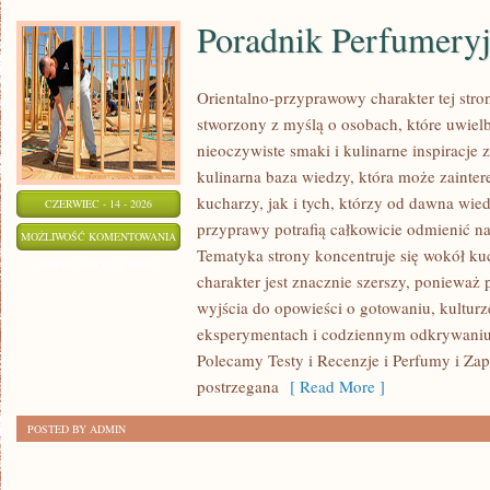
Poradnik Perfumery
Orientalno-przyprawowy charakter tej stron
stworzony z myślą o osobach, które uwiel
nieoczywiste smaki i kulinarne inspiracje 
kulinarna baza wiedzy, która może zaint
kucharzy, jak i tych, którzy od dawna wi
CZERWIEC - 14 - 2026
przyprawy potrafią całkowicie odmienić na
PORADNIK
MOŻLIWOŚĆ KOMENTOWANIA
Tematyka strony koncentruje się wokół kuc
PERFUMERYJNY
ZOSTAŁA WYŁĄCZONA
charakter jest znacznie szerszy, ponieważ
wyjścia do opowieści o gotowaniu, kulturz
eksperymentach i codziennym odkrywani
Polecamy Testy i Recenzje i Perfumy i Za
postrzegana
[ Read More ]
POSTED BY ADMIN