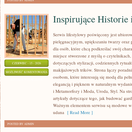
POSTED BY ADMIN
Inspirujące Historie
Serwis lifestylowy poświęcony jest ubiorow
pielęgnacyjnym, upiększaniu twarzy oraz
dla osób, które chcą podkreślać swój chara
miejsce stworzone z myślą o czytelnikach,
dotyczących stylizacji, codziennych rytua
CZERWIEC - 15 - 2026
makijażowych trików. Strona łączy poradn
INSPIRUJĄCE
MOŻLIWOŚĆ KOMENTOWANIA
osobom, które interesują się modą dla peł
HISTORIE
ZOSTAŁA WYŁĄCZONA
elegancją i pięknem w naturalnym wydaniu
I
i Metamorfozy i Moda, Uroda, Styl. Na str
METAMORFOZY
artykuły dotyczące tego, jak budować gar
Ważnym elementem serwisu są modowe wsk
udana
[ Read More ]
POSTED BY ADMIN