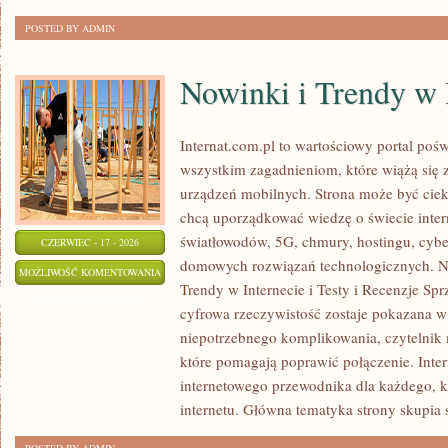
POSTED BY ADMIN
Nowinki i Trendy w 
Internat.com.pl to wartościowy portal po
wszystkim zagadnieniom, które wiążą się
urządzeń mobilnych. Strona może być cie
chcą uporządkować wiedzę o świecie inter
światłowodów, 5G, chmury, hostingu, cyb
CZERWIEC - 17 - 2026
domowych rozwiązań technologicznych. No
NOWINKI
MOŻLIWOŚĆ KOMENTOWANIA
Trendy w Internecie i Testy i Recenzje Spr
I
ZOSTAŁA WYŁĄCZONA
cyfrowa rzeczywistość zostaje pokazana w
TRENDY
niepotrzebnego komplikowania, czytelnik
W
które pomagają poprawić połączenie. Inter
INTERNECIE
internetowego przewodnika dla każdego, k
internetu. Główna tematyka strony skupia 