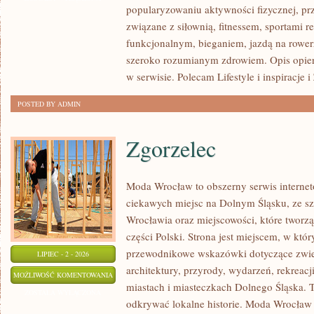
popularyzowaniu aktywności fizycznej, pr
związane z siłownią, fitnessem, sportami r
funkcjonalnym, bieganiem, jazdą na rowerz
szeroko rozumianym zdrowiem. Opis opier
w serwisie. Polecam Lifestyle i inspiracje 
POSTED BY ADMIN
Zgorzelec
Moda Wrocław to obszerny serwis intern
ciekawych miejsc na Dolnym Śląsku, ze 
Wrocławia oraz miejscowości, które tworz
części Polski. Strona jest miejscem, w kt
przewodnikowe wskazówki dotyczące zwiedz
LIPIEC - 2 - 2026
architektury, przyrody, wydarzeń, rekreac
ZGORZELEC
MOŻLIWOŚĆ KOMENTOWANIA
miastach i miasteczkach Dolnego Śląska. To
ZOSTAŁA WYŁĄCZONA
odkrywać lokalne historie. Moda Wrocław 