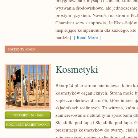
przygotowana z myślą o osobach, które ch
OCHRONA
wyzwania środowiskowe, ale jednocześnie 
ŚRODOWISKA
prostym językiem. Nowości na stronie Tech
Charakter serwisu sprawia, że Ekos-Sułów
inspirujące kompendium dla każdego, kto z
bardziej
[ Read More ]
POSTED BY ADMIN
Kosmetyki
Bioarp24.pl to strona internetowa, która k
kosmetyków organicznych. Strona może b
zaplecze ofertowe dla osób, które interes
składnikach roślinnych. To witryna, która 
zainteresowanie naturalnymi sposobami d
CZERWIEC - 20 - 2026
Składniki pod lupą i Składniki pod lupą.
KOSMETYKI
MOŻLIWOŚĆ KOMENTOWANIA
prezentacja kosmetyków do twarzy, ciała 
ZOSTAŁA WYŁĄCZONA
zainteresować zarówno klientów indywidual