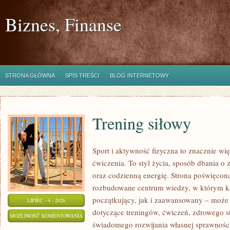
Biznes, Finanse
STRONA GŁÓWNA
SPIS TREŚCI
BLOG INTERNETOWY
Trening siłowy
Sport i aktywność fizyczna to znacznie wię
ćwiczenia. To styl życia, sposób dbania o
oraz codzienną energię. Strona poświęcona
rozbudowane centrum wiedzy, w którym k
początkujący, jak i zaawansowany – może 
LIPIEC - 4 - 2026
dotyczące treningów, ćwiczeń, zdrowego st
TRENING
MOŻLIWOŚĆ KOMENTOWANIA
świadomego rozwijania własnej sprawności
SIŁOWY
ZOSTAŁA WYŁĄCZONA