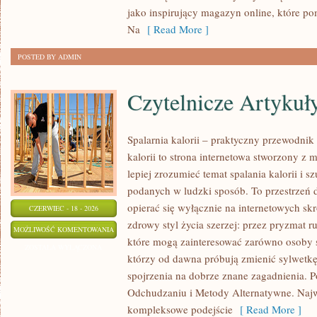
MAKIJAŻ
jako inspirujący magazyn online, które p
Na
[ Read More ]
POSTED BY ADMIN
Czytelnicze Artykuł
Spalarnia kalorii – praktyczny przewodnik 
kalorii to strona internetowa stworzony z 
lepiej zrozumieć temat spalania kalorii i s
podanych w ludzki sposób. To przestrzeń d
opierać się wyłącznie na internetowych skr
CZERWIEC - 18 - 2026
zdrowy styl życia szerzej: przez pryzmat r
CZYTELNICZE
MOŻLIWOŚĆ KOMENTOWANIA
które mogą zainteresować zarówno osoby sz
ARTYKUŁY
ZOSTAŁA WYŁĄCZONA
którzy od dawna próbują zmienić sylwetkę
spojrzenia na dobrze znane zagadnienia. 
Odchudzaniu i Metody Alternatywne. Najwi
kompleksowe podejście
[ Read More ]