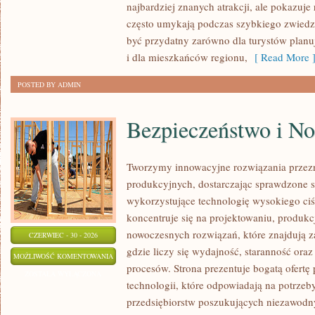
najbardziej znanych atrakcji, ale pokazuje 
często umykają podczas szybkiego zwiedz
być przydatny zarówno dla turystów plan
i dla mieszkańców regionu,
[ Read More 
POSTED BY ADMIN
Bezpieczeństwo i N
Tworzymy innowacyjne rozwiązania przez
produkcyjnych, dostarczając sprawdzone 
wykorzystujące technologię wysokiego ciś
koncentruje się na projektowaniu, produkc
nowoczesnych rozwiązań, które znajdują z
CZERWIEC - 30 - 2026
gdzie liczy się wydajność, staranność o
BEZPIECZEŃSTWO
MOŻLIWOŚĆ KOMENTOWANIA
procesów. Strona prezentuje bogatą ofertę
I
ZOSTAŁA WYŁĄCZONA
technologii, które odpowiadają na potrze
NORMY
przedsiębiorstw poszukujących niezawodn