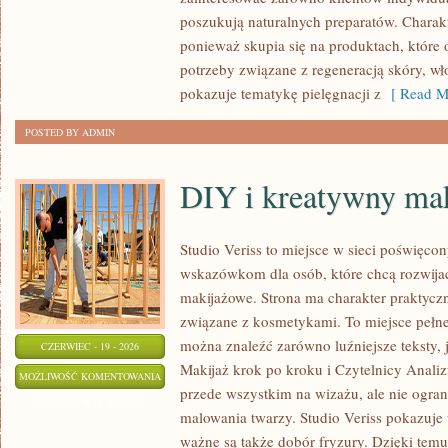
poszukują naturalnych preparatów. Charakte
ponieważ skupia się na produktach, które
potrzeby związane z regeneracją skóry, wł
pokazuje tematykę pielęgnacji z
[ Read M
POSTED BY ADMIN
DIY i kreatywny mak
Studio Veriss to miejsce w sieci poświęco
wskazówkom dla osób, które chcą rozwijać
makijażowe. Strona ma charakter praktyczn
związane z kosmetykami. To miejsce pełne
można znaleźć zarówno luźniejsze teksty, 
CZERWIEC - 19 - 2026
Makijaż krok po kroku i Czytelnicy Analiz
DIY
MOŻLIWOŚĆ KOMENTOWANIA
przede wszystkim na wizażu, ale nie ogra
I
ZOSTAŁA WYŁĄCZONA
malowania twarzy. Studio Veriss pokazuje
KREATYWNY
ważne są także dobór fryzury. Dzięki tem