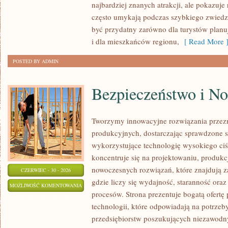
najbardziej znanych atrakcji, ale pokazuje 
często umykają podczas szybkiego zwiedz
być przydatny zarówno dla turystów plan
i dla mieszkańców regionu,
[ Read More 
POSTED BY ADMIN
Bezpieczeństwo i N
Tworzymy innowacyjne rozwiązania przez
produkcyjnych, dostarczając sprawdzone 
wykorzystujące technologię wysokiego ciś
koncentruje się na projektowaniu, produkc
nowoczesnych rozwiązań, które znajdują z
CZERWIEC - 30 - 2026
gdzie liczy się wydajność, staranność o
BEZPIECZEŃSTWO
MOŻLIWOŚĆ KOMENTOWANIA
procesów. Strona prezentuje bogatą ofertę
I
ZOSTAŁA WYŁĄCZONA
technologii, które odpowiadają na potrze
NORMY
przedsiębiorstw poszukujących niezawodn