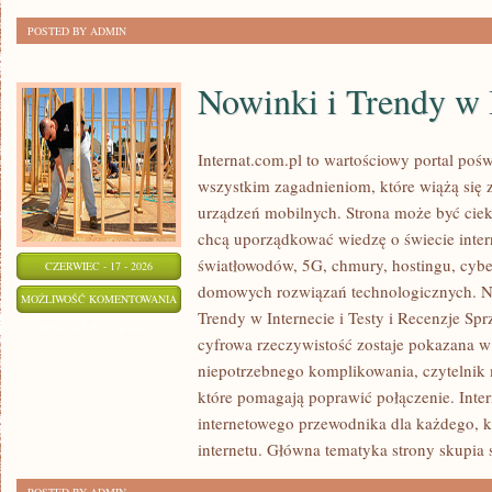
POSTED BY ADMIN
Nowinki i Trendy w 
Internat.com.pl to wartościowy portal po
wszystkim zagadnieniom, które wiążą się
urządzeń mobilnych. Strona może być cie
chcą uporządkować wiedzę o świecie inter
światłowodów, 5G, chmury, hostingu, cyb
CZERWIEC - 17 - 2026
domowych rozwiązań technologicznych. No
NOWINKI
MOŻLIWOŚĆ KOMENTOWANIA
Trendy w Internecie i Testy i Recenzje Spr
I
ZOSTAŁA WYŁĄCZONA
cyfrowa rzeczywistość zostaje pokazana w
TRENDY
niepotrzebnego komplikowania, czytelnik
W
które pomagają poprawić połączenie. Inter
INTERNECIE
internetowego przewodnika dla każdego, k
internetu. Główna tematyka strony skupia 