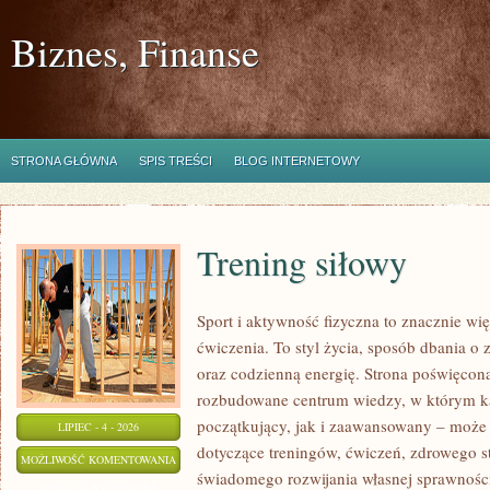
Biznes, Finanse
STRONA GŁÓWNA
SPIS TREŚCI
BLOG INTERNETOWY
Trening siłowy
Sport i aktywność fizyczna to znacznie wię
ćwiczenia. To styl życia, sposób dbania o
oraz codzienną energię. Strona poświęcona
rozbudowane centrum wiedzy, w którym k
początkujący, jak i zaawansowany – może 
LIPIEC - 4 - 2026
dotyczące treningów, ćwiczeń, zdrowego st
TRENING
MOŻLIWOŚĆ KOMENTOWANIA
świadomego rozwijania własnej sprawności
SIŁOWY
ZOSTAŁA WYŁĄCZONA