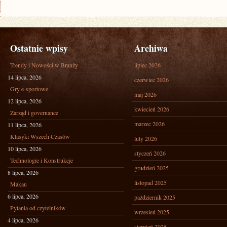
Ostatnie wpisy
Archiwa
Trendy i Nowości w Branży
lipiec 2026
14 lipca, 2026
czerwiec 2026
Gry e-sportowe
maj 2026
12 lipca, 2026
kwiecień 2026
Zarząd i governance
marzec 2026
11 lipca, 2026
Klasyki Wszech Czasów
luty 2026
10 lipca, 2026
styczeń 2026
Technologie i Konstrukcje
grudzień 2025
8 lipca, 2026
listopad 2025
Makau
6 lipca, 2026
październik 2025
Pytania od czytelników
wrzesień 2025
4 lipca, 2026
sierpień 2025