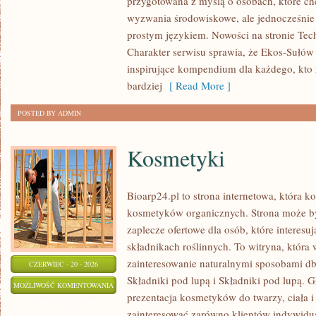
przygotowana z myślą o osobach, które ch
OCHRONA
wyzwania środowiskowe, ale jednocześnie 
ŚRODOWISKA
prostym językiem. Nowości na stronie Tech
Charakter serwisu sprawia, że Ekos-Sułów
inspirujące kompendium dla każdego, kto z
bardziej
[ Read More ]
POSTED BY ADMIN
Kosmetyki
Bioarp24.pl to strona internetowa, która k
kosmetyków organicznych. Strona może b
zaplecze ofertowe dla osób, które interes
składnikach roślinnych. To witryna, która 
zainteresowanie naturalnymi sposobami d
CZERWIEC - 20 - 2026
Składniki pod lupą i Składniki pod lupą.
KOSMETYKI
MOŻLIWOŚĆ KOMENTOWANIA
prezentacja kosmetyków do twarzy, ciała 
ZOSTAŁA WYŁĄCZONA
zainteresować zarówno klientów indywidual