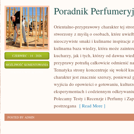
Poradnik Perfumery
Orientalno-przyprawowy charakter tej stron
stworzony z myślą o osobach, które uwiel
nieoczywiste smaki i kulinarne inspiracje 
kulinarna baza wiedzy, która może zaint
kucharzy, jak i tych, którzy od dawna wi
CZERWIEC - 14 - 2026
przyprawy potrafią całkowicie odmienić na
PORADNIK
MOŻLIWOŚĆ KOMENTOWANIA
Tematyka strony koncentruje się wokół kuc
PERFUMERYJNY
ZOSTAŁA WYŁĄCZONA
charakter jest znacznie szerszy, ponieważ
wyjścia do opowieści o gotowaniu, kulturz
eksperymentach i codziennym odkrywani
Polecamy Testy i Recenzje i Perfumy i Za
postrzegana
[ Read More ]
POSTED BY ADMIN