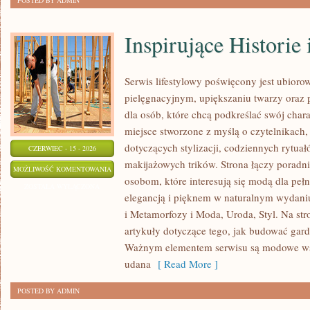
POSTED BY ADMIN
Inspirujące Historie
Serwis lifestylowy poświęcony jest ubiorow
pielęgnacyjnym, upiększaniu twarzy oraz
dla osób, które chcą podkreślać swój chara
miejsce stworzone z myślą o czytelnikach,
dotyczących stylizacji, codziennych rytua
CZERWIEC - 15 - 2026
makijażowych trików. Strona łączy poradn
INSPIRUJĄCE
MOŻLIWOŚĆ KOMENTOWANIA
osobom, które interesują się modą dla peł
HISTORIE
ZOSTAŁA WYŁĄCZONA
elegancją i pięknem w naturalnym wydaniu
I
i Metamorfozy i Moda, Uroda, Styl. Na str
METAMORFOZY
artykuły dotyczące tego, jak budować gar
Ważnym elementem serwisu są modowe wsk
udana
[ Read More ]
POSTED BY ADMIN