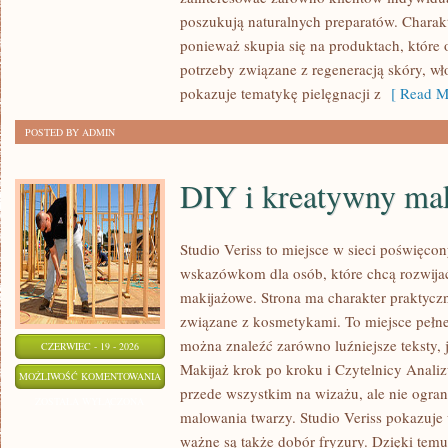
poszukują naturalnych preparatów. Charakte
ponieważ skupia się na produktach, które
potrzeby związane z regeneracją skóry, wł
pokazuje tematykę pielęgnacji z
[ Read M
POSTED BY ADMIN
DIY i kreatywny mak
Studio Veriss to miejsce w sieci poświęco
wskazówkom dla osób, które chcą rozwijać
makijażowe. Strona ma charakter praktyczn
związane z kosmetykami. To miejsce pełne
można znaleźć zarówno luźniejsze teksty, 
CZERWIEC - 19 - 2026
Makijaż krok po kroku i Czytelnicy Analiz
DIY
MOŻLIWOŚĆ KOMENTOWANIA
przede wszystkim na wizażu, ale nie ogra
I
ZOSTAŁA WYŁĄCZONA
malowania twarzy. Studio Veriss pokazuje
KREATYWNY
ważne są także dobór fryzury. Dzięki tem