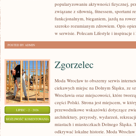
popularyzowaniu aktywności fizycznej, pr
związane z siłownią, fitnessem, sportami r
funkcjonalnym, bieganiem, jazdą na rowerz
szeroko rozumianym zdrowiem. Opis opier
w serwisie. Polecam Lifestyle i inspiracje 
POSTED BY ADMIN
Zgorzelec
Moda Wrocław to obszerny serwis intern
ciekawych miejsc na Dolnym Śląsku, ze 
Wrocławia oraz miejscowości, które tworz
części Polski. Strona jest miejscem, w kt
przewodnikowe wskazówki dotyczące zwiedz
LIPIEC - 2 - 2026
architektury, przyrody, wydarzeń, rekreac
ZGORZELEC
MOŻLIWOŚĆ KOMENTOWANIA
miastach i miasteczkach Dolnego Śląska. To
ZOSTAŁA WYŁĄCZONA
odkrywać lokalne historie. Moda Wrocław 