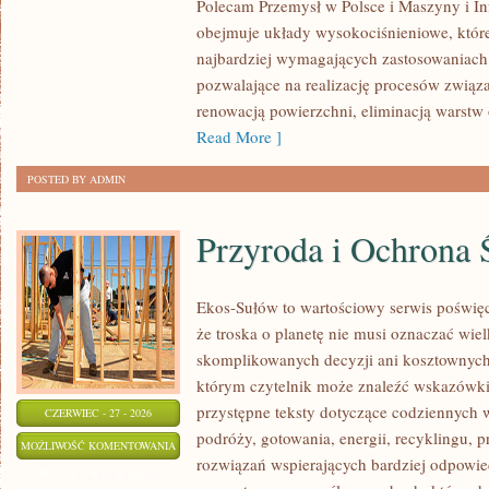
Polecam Przemysł w Polsce i Maszyny i Inf
obejmuje układy wysokociśnieniowe, które
najbardziej wymagających zastosowaniac
pozwalające na realizację procesów związ
renowacją powierzchni, eliminacją warst
Read More ]
POSTED BY ADMIN
Przyroda i Ochrona 
Ekos-Sułów to wartościowy serwis poświęc
że troska o planetę nie musi oznaczać wie
skomplikowanych decyzji ani kosztownych
którym czytelnik może znaleźć wskazówki
przystępne teksty dotyczące codziennych
CZERWIEC - 27 - 2026
podróży, gotowania, energii, recyklingu, 
PRZYRODA
MOŻLIWOŚĆ KOMENTOWANIA
rozwiązań wspierających bardziej odpowiedz
I
ZOSTAŁA WYŁĄCZONA