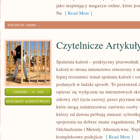
MAKIJAŻ
jako inspirujący magazyn online, które p
Na
[ Read More ]
POSTED BY ADMIN
Czytelnicze Artykuł
Spalarnia kalorii – praktyczny przewodnik 
kalorii to strona internetowa stworzony z 
lepiej zrozumieć temat spalania kalorii i s
podanych w ludzki sposób. To przestrzeń d
opierać się wyłącznie na internetowych skr
CZERWIEC - 18 - 2026
zdrowy styl życia szerzej: przez pryzmat r
CZYTELNICZE
MOŻLIWOŚĆ KOMENTOWANIA
które mogą zainteresować zarówno osoby sz
ARTYKUŁY
ZOSTAŁA WYŁĄCZONA
którzy od dawna próbują zmienić sylwetkę
spojrzenia na dobrze znane zagadnienia. 
Odchudzaniu i Metody Alternatywne. Najwi
kompleksowe podejście
[ Read More ]