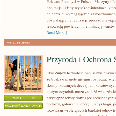
Polecam Przemysł w Polsce i Maszyny i Inf
obejmuje układy wysokociśnieniowe, które
najbardziej wymagających zastosowaniac
pozwalające na realizację procesów związ
renowacją powierzchni, eliminacją warst
Read More ]
POSTED BY ADMIN
Przyroda i Ochrona 
Ekos-Sułów to wartościowy serwis poświęc
że troska o planetę nie musi oznaczać wie
skomplikowanych decyzji ani kosztownych
którym czytelnik może znaleźć wskazówki
przystępne teksty dotyczące codziennych
CZERWIEC - 27 - 2026
podróży, gotowania, energii, recyklingu, 
PRZYRODA
MOŻLIWOŚĆ KOMENTOWANIA
rozwiązań wspierających bardziej odpowiedz
I
ZOSTAŁA WYŁĄCZONA