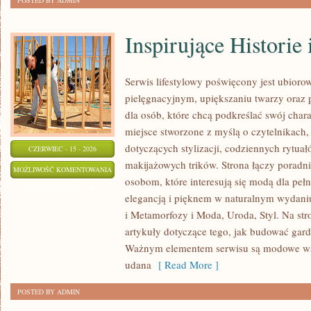
POSTED BY ADMIN
Inspirujące Historie
Serwis lifestylowy poświęcony jest ubiorow
pielęgnacyjnym, upiększaniu twarzy oraz
dla osób, które chcą podkreślać swój chara
miejsce stworzone z myślą o czytelnikach,
dotyczących stylizacji, codziennych rytua
CZERWIEC - 15 - 2026
makijażowych trików. Strona łączy poradn
INSPIRUJĄCE
MOŻLIWOŚĆ KOMENTOWANIA
osobom, które interesują się modą dla peł
HISTORIE
ZOSTAŁA WYŁĄCZONA
elegancją i pięknem w naturalnym wydaniu
I
i Metamorfozy i Moda, Uroda, Styl. Na str
METAMORFOZY
artykuły dotyczące tego, jak budować gar
Ważnym elementem serwisu są modowe wsk
udana
[ Read More ]
POSTED BY ADMIN