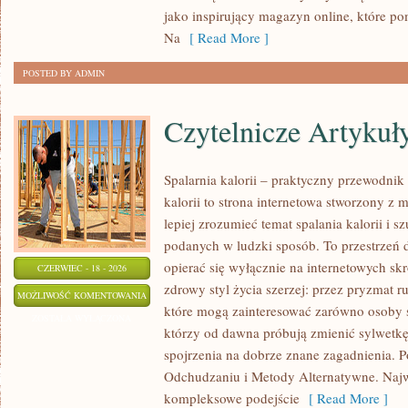
MAKIJAŻ
jako inspirujący magazyn online, które p
Na
[ Read More ]
POSTED BY ADMIN
Czytelnicze Artykuł
Spalarnia kalorii – praktyczny przewodnik 
kalorii to strona internetowa stworzony z 
lepiej zrozumieć temat spalania kalorii i s
podanych w ludzki sposób. To przestrzeń d
opierać się wyłącznie na internetowych skr
CZERWIEC - 18 - 2026
zdrowy styl życia szerzej: przez pryzmat r
CZYTELNICZE
MOŻLIWOŚĆ KOMENTOWANIA
które mogą zainteresować zarówno osoby sz
ARTYKUŁY
ZOSTAŁA WYŁĄCZONA
którzy od dawna próbują zmienić sylwetkę
spojrzenia na dobrze znane zagadnienia. 
Odchudzaniu i Metody Alternatywne. Najwi
kompleksowe podejście
[ Read More ]