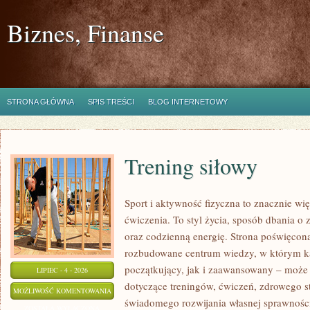
Biznes, Finanse
STRONA GŁÓWNA
SPIS TREŚCI
BLOG INTERNETOWY
Trening siłowy
Sport i aktywność fizyczna to znacznie wię
ćwiczenia. To styl życia, sposób dbania o
oraz codzienną energię. Strona poświęcona
rozbudowane centrum wiedzy, w którym k
początkujący, jak i zaawansowany – może 
LIPIEC - 4 - 2026
dotyczące treningów, ćwiczeń, zdrowego st
TRENING
MOŻLIWOŚĆ KOMENTOWANIA
świadomego rozwijania własnej sprawności
SIŁOWY
ZOSTAŁA WYŁĄCZONA