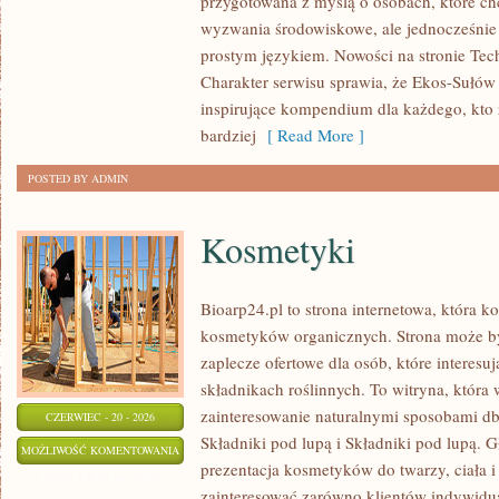
przygotowana z myślą o osobach, które ch
OCHRONA
wyzwania środowiskowe, ale jednocześnie 
ŚRODOWISKA
prostym językiem. Nowości na stronie Tech
Charakter serwisu sprawia, że Ekos-Sułów
inspirujące kompendium dla każdego, kto z
bardziej
[ Read More ]
POSTED BY ADMIN
Kosmetyki
Bioarp24.pl to strona internetowa, która k
kosmetyków organicznych. Strona może b
zaplecze ofertowe dla osób, które interes
składnikach roślinnych. To witryna, która 
zainteresowanie naturalnymi sposobami d
CZERWIEC - 20 - 2026
Składniki pod lupą i Składniki pod lupą.
KOSMETYKI
MOŻLIWOŚĆ KOMENTOWANIA
prezentacja kosmetyków do twarzy, ciała 
ZOSTAŁA WYŁĄCZONA
zainteresować zarówno klientów indywidual