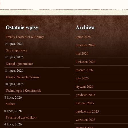
Ostatnie wpisy
Archiwa
Trendy i Nowości w Branży
lipiec 2026
14 lipca, 2026
czerwiec 2026
Gry e-sportowe
maj 2026
12 lipca, 2026
kwiecień 2026
Zarząd i governance
marzec 2026
11 lipca, 2026
Klasyki Wszech Czasów
luty 2026
10 lipca, 2026
styczeń 2026
Technologie i Konstrukcje
grudzień 2025
8 lipca, 2026
listopad 2025
Makau
6 lipca, 2026
październik 2025
Pytania od czytelników
wrzesień 2025
4 lipca, 2026
sierpień 2025