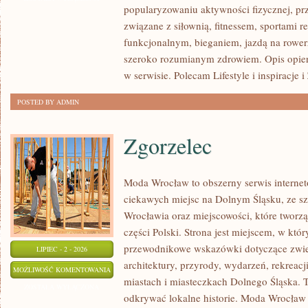
popularyzowaniu aktywności fizycznej, pr
związane z siłownią, fitnessem, sportami r
funkcjonalnym, bieganiem, jazdą na rowerz
szeroko rozumianym zdrowiem. Opis opier
w serwisie. Polecam Lifestyle i inspiracje 
POSTED BY ADMIN
Zgorzelec
Moda Wrocław to obszerny serwis intern
ciekawych miejsc na Dolnym Śląsku, ze 
Wrocławia oraz miejscowości, które tworz
części Polski. Strona jest miejscem, w kt
przewodnikowe wskazówki dotyczące zwiedz
LIPIEC - 2 - 2026
architektury, przyrody, wydarzeń, rekreac
ZGORZELEC
MOŻLIWOŚĆ KOMENTOWANIA
miastach i miasteczkach Dolnego Śląska. To
ZOSTAŁA WYŁĄCZONA
odkrywać lokalne historie. Moda Wrocław 