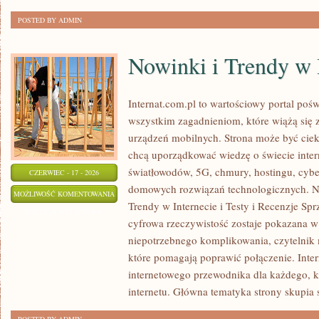
POSTED BY ADMIN
Nowinki i Trendy w 
Internat.com.pl to wartościowy portal po
wszystkim zagadnieniom, które wiążą się
urządzeń mobilnych. Strona może być cie
chcą uporządkować wiedzę o świecie inter
światłowodów, 5G, chmury, hostingu, cyb
CZERWIEC - 17 - 2026
domowych rozwiązań technologicznych. No
NOWINKI
MOŻLIWOŚĆ KOMENTOWANIA
Trendy w Internecie i Testy i Recenzje Spr
I
ZOSTAŁA WYŁĄCZONA
cyfrowa rzeczywistość zostaje pokazana w
TRENDY
niepotrzebnego komplikowania, czytelnik
W
które pomagają poprawić połączenie. Inter
INTERNECIE
internetowego przewodnika dla każdego, k
internetu. Główna tematyka strony skupia 