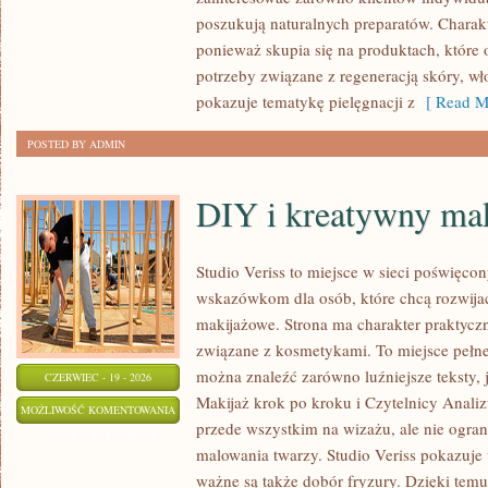
poszukują naturalnych preparatów. Charakte
ponieważ skupia się na produktach, które
potrzeby związane z regeneracją skóry, wł
pokazuje tematykę pielęgnacji z
[ Read M
POSTED BY ADMIN
DIY i kreatywny mak
Studio Veriss to miejsce w sieci poświęco
wskazówkom dla osób, które chcą rozwijać
makijażowe. Strona ma charakter praktyczn
związane z kosmetykami. To miejsce pełne
można znaleźć zarówno luźniejsze teksty, 
CZERWIEC - 19 - 2026
Makijaż krok po kroku i Czytelnicy Analiz
DIY
MOŻLIWOŚĆ KOMENTOWANIA
przede wszystkim na wizażu, ale nie ogra
I
ZOSTAŁA WYŁĄCZONA
malowania twarzy. Studio Veriss pokazuje
KREATYWNY
ważne są także dobór fryzury. Dzięki tem