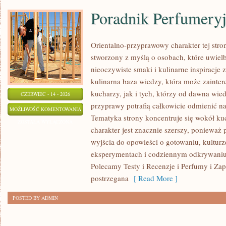
Poradnik Perfumery
Orientalno-przyprawowy charakter tej stron
stworzony z myślą o osobach, które uwiel
nieoczywiste smaki i kulinarne inspiracje 
kulinarna baza wiedzy, która może zaint
kucharzy, jak i tych, którzy od dawna wi
CZERWIEC - 14 - 2026
przyprawy potrafią całkowicie odmienić na
PORADNIK
MOŻLIWOŚĆ KOMENTOWANIA
Tematyka strony koncentruje się wokół kuc
PERFUMERYJNY
ZOSTAŁA WYŁĄCZONA
charakter jest znacznie szerszy, ponieważ
wyjścia do opowieści o gotowaniu, kulturz
eksperymentach i codziennym odkrywani
Polecamy Testy i Recenzje i Perfumy i Za
postrzegana
[ Read More ]
POSTED BY ADMIN