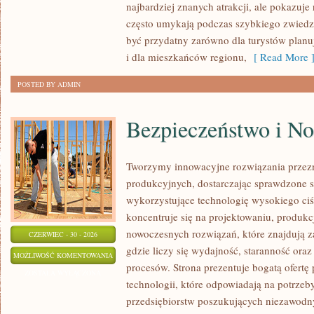
najbardziej znanych atrakcji, ale pokazuje 
często umykają podczas szybkiego zwiedz
być przydatny zarówno dla turystów plan
i dla mieszkańców regionu,
[ Read More 
POSTED BY ADMIN
Bezpieczeństwo i N
Tworzymy innowacyjne rozwiązania przez
produkcyjnych, dostarczając sprawdzone 
wykorzystujące technologię wysokiego ciś
koncentruje się na projektowaniu, produkc
nowoczesnych rozwiązań, które znajdują z
CZERWIEC - 30 - 2026
gdzie liczy się wydajność, staranność o
BEZPIECZEŃSTWO
MOŻLIWOŚĆ KOMENTOWANIA
procesów. Strona prezentuje bogatą ofertę
I
ZOSTAŁA WYŁĄCZONA
technologii, które odpowiadają na potrze
NORMY
przedsiębiorstw poszukujących niezawodn