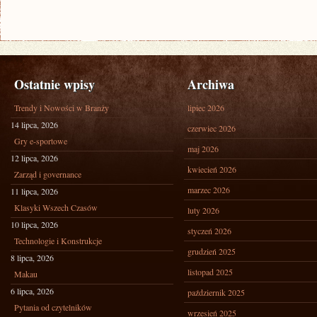
Ostatnie wpisy
Archiwa
Trendy i Nowości w Branży
lipiec 2026
14 lipca, 2026
czerwiec 2026
Gry e-sportowe
maj 2026
12 lipca, 2026
kwiecień 2026
Zarząd i governance
marzec 2026
11 lipca, 2026
Klasyki Wszech Czasów
luty 2026
10 lipca, 2026
styczeń 2026
Technologie i Konstrukcje
grudzień 2025
8 lipca, 2026
listopad 2025
Makau
6 lipca, 2026
październik 2025
Pytania od czytelników
wrzesień 2025