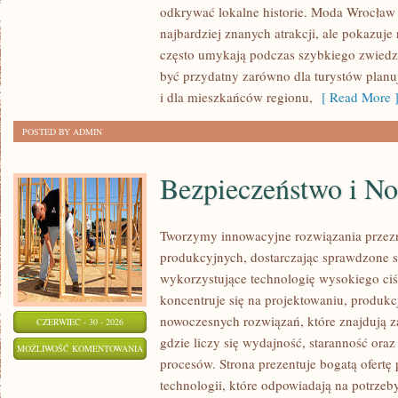
odkrywać lokalne historie. Moda Wrocław 
najbardziej znanych atrakcji, ale pokazuje 
często umykają podczas szybkiego zwiedz
być przydatny zarówno dla turystów plan
i dla mieszkańców regionu,
[ Read More 
POSTED BY ADMIN
Bezpieczeństwo i N
Tworzymy innowacyjne rozwiązania przez
produkcyjnych, dostarczając sprawdzone 
wykorzystujące technologię wysokiego ciś
koncentruje się na projektowaniu, produkc
nowoczesnych rozwiązań, które znajdują z
CZERWIEC - 30 - 2026
gdzie liczy się wydajność, staranność o
BEZPIECZEŃSTWO
MOŻLIWOŚĆ KOMENTOWANIA
procesów. Strona prezentuje bogatą ofertę
I
ZOSTAŁA WYŁĄCZONA
technologii, które odpowiadają na potrze
NORMY