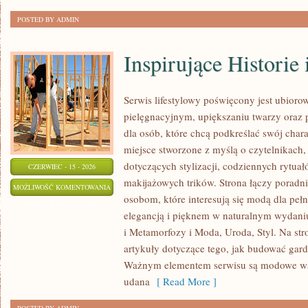
POSTED BY ADMIN
Inspirujące Historie
Serwis lifestylowy poświęcony jest ubiorow
pielęgnacyjnym, upiększaniu twarzy oraz
dla osób, które chcą podkreślać swój chara
miejsce stworzone z myślą o czytelnikach,
dotyczących stylizacji, codziennych rytua
CZERWIEC - 15 - 2026
makijażowych trików. Strona łączy poradn
INSPIRUJĄCE
MOŻLIWOŚĆ KOMENTOWANIA
osobom, które interesują się modą dla peł
HISTORIE
ZOSTAŁA WYŁĄCZONA
elegancją i pięknem w naturalnym wydaniu
I
i Metamorfozy i Moda, Uroda, Styl. Na str
METAMORFOZY
artykuły dotyczące tego, jak budować gar
Ważnym elementem serwisu są modowe wsk
udana
[ Read More ]