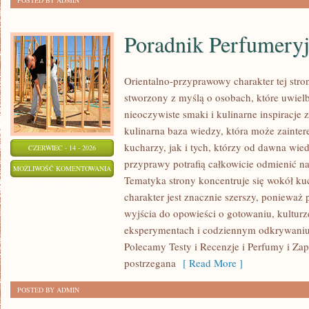
POSTED BY ADMIN
Poradnik Perfumery
Orientalno-przyprawowy charakter tej stron
stworzony z myślą o osobach, które uwiel
nieoczywiste smaki i kulinarne inspiracje 
kulinarna baza wiedzy, która może zaint
kucharzy, jak i tych, którzy od dawna wi
CZERWIEC - 14 - 2026
przyprawy potrafią całkowicie odmienić na
PORADNIK
MOŻLIWOŚĆ KOMENTOWANIA
Tematyka strony koncentruje się wokół kuc
PERFUMERYJNY
ZOSTAŁA WYŁĄCZONA
charakter jest znacznie szerszy, ponieważ
wyjścia do opowieści o gotowaniu, kulturz
eksperymentach i codziennym odkrywani
Polecamy Testy i Recenzje i Perfumy i Za
postrzegana
[ Read More ]
POSTED BY ADMIN