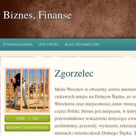
Biznes, Finanse
STRONA GŁÓWNA
SPIS TREŚCI
BLOG INTERNETOWY
Zgorzelec
Moda Wrocław to obszerny serwis intern
ciekawych miejsc na Dolnym Śląsku, ze 
Wrocławia oraz miejscowości, które tworz
części Polski. Strona jest miejscem, w kt
przewodnikowe wskazówki dotyczące zwiedz
LIPIEC - 2 - 2026
architektury, przyrody, wydarzeń, rekreac
ZGORZELEC
MOŻLIWOŚĆ KOMENTOWANIA
miastach i miasteczkach Dolnego Śląska. To
ZOSTAŁA WYŁĄCZONA