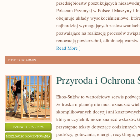
przedsiębiorstw poszukujących niezawodn
Polecam Przemysł w Polsce i Maszyny i Inf
obejmuje układy wysokociśnieniowe, które
najbardziej wymagających zastosowaniac
pozwalające na realizację procesów związ
renowacją powierzchni, eliminacją warst
Read More ]
POSTED BY ADMIN
Przyroda i Ochrona 
Ekos-Sułów to wartościowy serwis poświęc
że troska o planetę nie musi oznaczać wie
skomplikowanych decyzji ani kosztownych
którym czytelnik może znaleźć wskazówki
przystępne teksty dotyczące codziennych
CZERWIEC - 27 - 2026
podróży, gotowania, energii, recyklingu, 
PRZYRODA
MOŻLIWOŚĆ KOMENTOWANIA