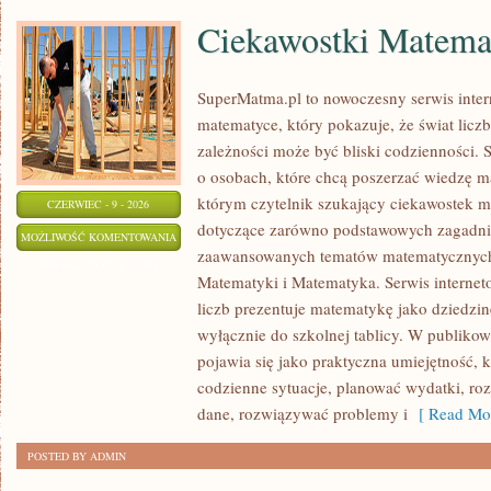
Ciekawostki Matema
SuperMatma.pl to nowoczesny serwis inte
matematyce, który pokazuje, że świat licz
zależności może być bliski codzienności. 
o osobach, które chcą poszerzać wiedzę m
którym czytelnik szukający ciekawostek m
CZERWIEC - 9 - 2026
dotyczące zarówno podstawowych zagadnień
CIEKAWOSTKI
MOŻLIWOŚĆ KOMENTOWANIA
zaawansowanych tematów matematycznych.
MATEMATYCZNE
ZOSTAŁA WYŁĄCZONA
Matematyki i Matematyka. Serwis internet
liczb prezentuje matematykę jako dziedzinę
wyłącznie do szkolnej tablicy. W publiko
pojawia się jako praktyczna umiejętność,
codzienne sytuacje, planować wydatki, ro
dane, rozwiązywać problemy i
[ Read Mor
POSTED BY ADMIN