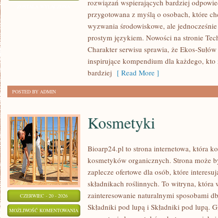
rozwiązań wspierających bardziej odpowiedz
I
ZOSTAŁA WYŁĄCZONA
przygotowana z myślą o osobach, które ch
OCHRONA
wyzwania środowiskowe, ale jednocześnie 
ŚRODOWISKA
prostym językiem. Nowości na stronie Tech
Charakter serwisu sprawia, że Ekos-Sułów
inspirujące kompendium dla każdego, kto z
bardziej
[ Read More ]
POSTED BY ADMIN
Kosmetyki
Bioarp24.pl to strona internetowa, która k
kosmetyków organicznych. Strona może b
zaplecze ofertowe dla osób, które interes
składnikach roślinnych. To witryna, która 
zainteresowanie naturalnymi sposobami d
CZERWIEC - 20 - 2026
Składniki pod lupą i Składniki pod lupą.
KOSMETYKI
MOŻLIWOŚĆ KOMENTOWANIA