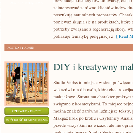
prezentacja kosmetyków do twarzy, ciała 
ZOSTAŁA WYŁĄCZONA
zainteresować zarówno klientów indywidual
poszukują naturalnych preparatów. Charakte
ponieważ skupia się na produktach, które
potrzeby związane z regeneracją skóry, wł
pokazuje tematykę pielęgnacji z
[ Read M
POSTED BY ADMIN
DIY i kreatywny mak
Studio Veriss to miejsce w sieci poświęco
wskazówkom dla osób, które chcą rozwijać
makijażowe. Strona ma charakter praktyczn
związane z kosmetykami. To miejsce pełne
można znaleźć zarówno luźniejsze teksty, 
CZERWIEC - 19 - 2026
Makijaż krok po kroku i Czytelnicy Analiz
DIY
MOŻLIWOŚĆ KOMENTOWANIA
przede wszystkim na wizażu, ale nie ogra
I
ZOSTAŁA WYŁĄCZONA
malowania twarzy. Studio Veriss pokazuje