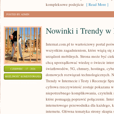
kompleksowe podejście
[ Read More ]
POSTED BY ADMIN
Nowinki i Trendy w 
Internat.com.pl to wartościowy portal po
wszystkim zagadnieniom, które wiążą się
urządzeń mobilnych. Strona może być cie
chcą uporządkować wiedzę o świecie inter
światłowodów, 5G, chmury, hostingu, cyb
CZERWIEC - 17 - 2026
domowych rozwiązań technologicznych. No
NOWINKI
MOŻLIWOŚĆ KOMENTOWANIA
Trendy w Internecie i Testy i Recenzje Spr
I
ZOSTAŁA WYŁĄCZONA
cyfrowa rzeczywistość zostaje pokazana w
TRENDY
niepotrzebnego komplikowania, czytelnik
W
które pomagają poprawić połączenie. Inter
INTERNECIE
internetowego przewodnika dla każdego, k
internetu. Główna tematyka strony skupia 