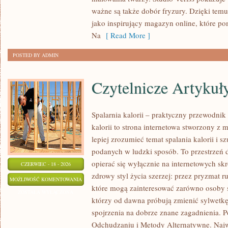
KREATYWNY
ważne są także dobór fryzury. Dzięki tem
MAKIJAŻ
jako inspirujący magazyn online, które p
Na
[ Read More ]
POSTED BY ADMIN
Czytelnicze Artykuł
Spalarnia kalorii – praktyczny przewodnik 
kalorii to strona internetowa stworzony z 
lepiej zrozumieć temat spalania kalorii i s
podanych w ludzki sposób. To przestrzeń d
opierać się wyłącznie na internetowych skr
CZERWIEC - 18 - 2026
zdrowy styl życia szerzej: przez pryzmat r
CZYTELNICZE
MOŻLIWOŚĆ KOMENTOWANIA
które mogą zainteresować zarówno osoby sz
ARTYKUŁY
ZOSTAŁA WYŁĄCZONA
którzy od dawna próbują zmienić sylwetkę
spojrzenia na dobrze znane zagadnienia. 
Odchudzaniu i Metody Alternatywne. Najwi