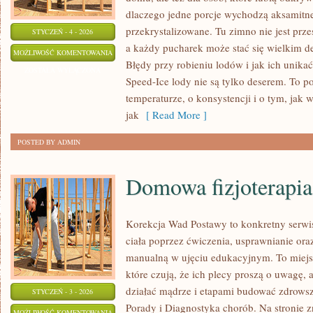
dlaczego jedne porcje wychodzą aksamitne
przekrystalizowane. Tu zimno nie jest prz
STYCZEŃ - 4 - 2026
a każdy pucharek może stać się wielkim d
EKO-
MOŻLIWOŚĆ KOMENTOWANIA
Błędy przy robieniu lodów i jak ich unikać
LODY
ZOSTAŁA WYŁĄCZONA
Speed-Ice lody nie są tylko deserem. To p
I
temperaturze, o konsystencji i o tym, jak 
ZRÓWNOWAŻONE
jak
[ Read More ]
SKŁADNIKI
POSTED BY ADMIN
Domowa fizjoterapia
Korekcja Wad Postawy to konkretny serwi
ciała poprzez ćwiczenia, usprawnianie oraz 
manualną w ujęciu edukacyjnym. To miejs
które czują, że ich plecy proszą o uwagę, a
działać mądrze i etapami budować zdrowsz
STYCZEŃ - 3 - 2026
Porady i Diagnostyka chorób. Na stronie z
DOMOWA
MOŻLIWOŚĆ KOMENTOWANIA