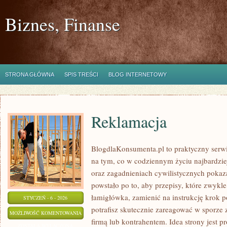
Biznes, Finanse
STRONA GŁÓWNA
SPIS TREŚCI
BLOG INTERNETOWY
Reklamacja
BlogdlaKonsumenta.pl to praktyczny serwi
na tym, co w codziennym życiu najbardziej
oraz zagadnieniach cywilistycznych pokaz
powstało po to, aby przepisy, które zwykl
łamigłówka, zamienić na instrukcję krok p
STYCZEŃ - 6 - 2026
potrafisz skutecznie zareagować w sporze
REKLAMACJA
MOŻLIWOŚĆ KOMENTOWANIA
firmą lub kontrahentem. Idea strony jest p
ZOSTAŁA WYŁĄCZONA