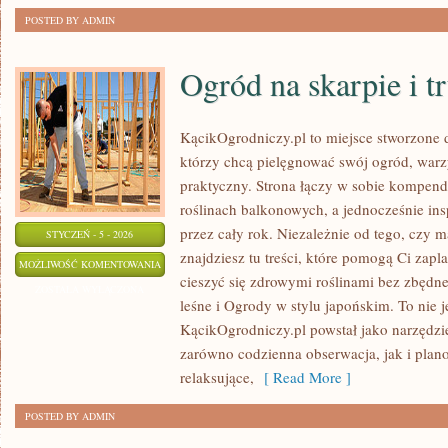
POSTED BY ADMIN
Ogród na skarpie i t
KącikOgrodniczy.pl to miejsce stworzone dl
którzy chcą pielęgnować swój ogród, war
praktyczny. Strona łączy w sobie kompen
roślinach balkonowych, a jednocześnie in
przez cały rok. Niezależnie od tego, czy m
STYCZEŃ - 5 - 2026
znajdziesz tu treści, które pomogą Ci zap
OGRÓD
MOŻLIWOŚĆ KOMENTOWANIA
cieszyć się zdrowymi roślinami bez zbędn
NA
ZOSTAŁA WYŁĄCZONA
leśne i Ogrody w stylu japońskim. To nie 
SKARPIE
KącikOgrodniczy.pl powstał jako narzędzie
I
zarówno codzienna obserwacja, jak i pla
TRUDNYM
relaksujące,
[ Read More ]
TERENIE
POSTED BY ADMIN