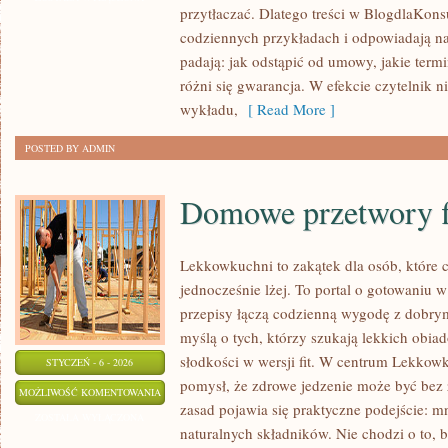
przytłaczać. Dlatego treści w BlogdlaKons
codziennych przykładach i odpowiadają na
padają: jak odstąpić od umowy, jakie ter
różni się gwarancja. W efekcie czytelnik n
wykładu,
[ Read More ]
POSTED BY ADMIN
Domowe przetwory f
Lekkowkuchni to zakątek dla osób, które c
jednocześnie lżej. To portal o gotowaniu 
przepisy łączą codzienną wygodę z dobrym
myślą o tych, którzy szukają lekkich obia
słodkości w wersji fit. W centrum Lekkow
STYCZEŃ - 6 - 2026
pomysł, że zdrowe jedzenie może być bez 
DOMOWE
MOŻLIWOŚĆ KOMENTOWANIA
zasad pojawia się praktyczne podejście: mn
PRZETWORY
ZOSTAŁA WYŁĄCZONA
naturalnych składników. Nie chodzi o to, b
FIT