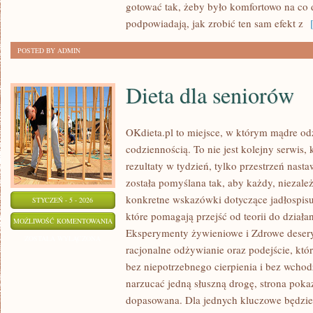
gotować tak, żeby było komfortowo na co d
podpowiadają, jak zrobić ten sam efekt z
[
POSTED BY ADMIN
Dieta dla seniorów
OKdieta.pl to miejsce, w którym mądre od
codziennością. To nie jest kolejny serwis, 
rezultaty w tydzień, tylko przestrzeń nast
została pomyślana tak, aby każdy, niezależ
konkretne wskazówki dotyczące jadłospisu, 
STYCZEŃ - 5 - 2026
które pomagają przejść od teorii do działa
DIETA
MOŻLIWOŚĆ KOMENTOWANIA
Eksperymenty żywieniowe i Zdrowe desery
DLA
ZOSTAŁA WYŁĄCZONA
racjonalne odżywianie oraz podejście, któ
SENIORÓW
bez niepotrzebnego cierpienia i bez wchod
narzucać jedną słuszną drogę, strona poka
dopasowana. Dla jednych kluczowe będzie