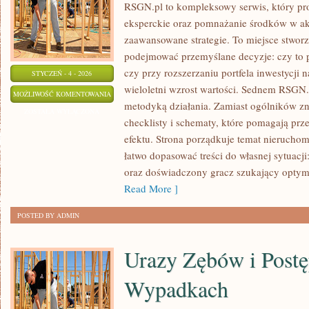
RSGN.pl to kompleksowy serwis, który pr
eksperckie oraz pomnażanie środków w akt
zaawansowane strategie. To miejsce stworz
podejmować przemyślane decyzje: czy to 
czy przy rozszerzaniu portfela inwestycji 
STYCZEŃ - 4 - 2026
wieloletni wzrost wartości. Sednem RSGN.p
ANALIZA
MOŻLIWOŚĆ KOMENTOWANIA
metodyką działania. Zamiast ogólników zna
RYNKU
ZOSTAŁA WYŁĄCZONA
checklisty i schematy, które pomagają prz
NIERUCHOMOŚCI
efektu. Strona porządkuje temat nieruchom
łatwo dopasować treści do własnej sytuacji
oraz doświadczony gracz szukający optyma
Read More ]
POSTED BY ADMIN
Urazy Zębów i Post
Wypadkach