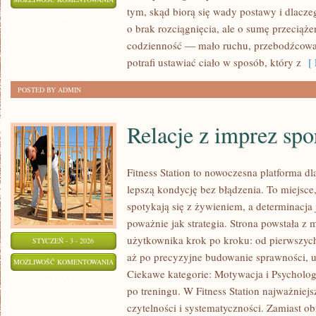
tym, skąd biorą się wady postawy i dlacze
FIZJOTERAPIA
ZOSTAŁA WYŁĄCZONA
o brak rozciągnięcia, ale o sumę przeciąż
I
codzienność — mało ruchu, przebodźcowan
AUTOMASAŻ
potrafi ustawiać ciało w sposób, który z
[ 
POSTED BY ADMIN
Relacje z imprez sp
Fitness Station to nowoczesna platforma d
lepszą kondycję bez błądzenia. To miejsce
spotykają się z żywieniem, a determinacja 
poważnie jak strategia. Strona powstała z
użytkownika krok po kroku: od pierwszych
STYCZEŃ - 3 - 2026
aż po precyzyjne budowanie sprawności, u
RELACJE
MOŻLIWOŚĆ KOMENTOWANIA
Ciekawe kategorie: Motywacja i Psychologi
Z
ZOSTAŁA WYŁĄCZONA
po treningu. W Fitness Station najważniejsz
IMPREZ
czytelności i systematyczności. Zamiast o
SPORTOWYCH