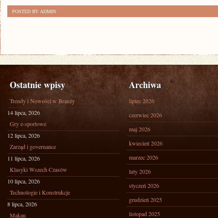
POSTED BY ADMIN
Ostatnie wpisy
Archiwa
Trendy i Nowości w Branży
lipiec 2026
14 lipca, 2026
czerwiec 2026
Gry e-sportowe
maj 2026
12 lipca, 2026
kwiecień 2026
Zarząd i governance
marzec 2026
11 lipca, 2026
Klasyki Wszech Czasów
luty 2026
10 lipca, 2026
styczeń 2026
Technologie i Konstrukcje
grudzień 2025
8 lipca, 2026
listopad 2025
Makau