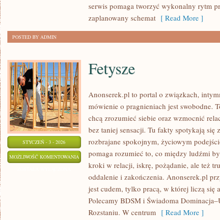
serwis pomaga tworzyć wykonalny rytm pr
zaplanowany schemat
[ Read More ]
POSTED BY ADMIN
Fetysze
Anonserek.pl to portal o związkach, intym
mówienie o pragnieniach jest swobodne. To
chcą zrozumieć siebie oraz wzmocnić relac
bez taniej sensacji. Tu fakty spotykają się 
rozbrajane spokojnym, życiowym podejści
STYCZEŃ - 3 - 2026
pomaga rozumieć to, co między ludźmi by
FETYSZE
MOŻLIWOŚĆ KOMENTOWANIA
kroki w relacji, iskrę, pożądanie, ale też 
ZOSTAŁA WYŁĄCZONA
oddalenie i zakończenia. Anonserek.pl prz
jest cudem, tylko pracą, w której liczą się
Polecamy BDSM i Świadoma Dominacja–U
Rozstaniu. W centrum
[ Read More ]