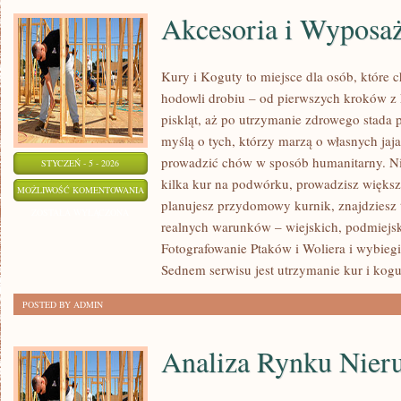
Akcesoria i Wyposa
Kury i Koguty to miejsce dla osób, które
hodowli drobiu – od pierwszych kroków z
piskląt, aż po utrzymanie zdrowego stada p
myślą o tych, którzy marzą o własnych jaja
prowadzić chów w sposób humanitarny. Nie
STYCZEŃ - 5 - 2026
kilka kur na podwórku, prowadzisz większ
AKCESORIA
MOŻLIWOŚĆ KOMENTOWANIA
planujesz przydomowy kurnik, znajdziesz 
I
ZOSTAŁA WYŁĄCZONA
realnych warunków – wiejskich, podmiejsk
WYPOSAŻENIE
Fotografowanie Ptaków i Woliera i wybiegi
Sednem serwisu jest utrzymanie kur i kog
POSTED BY ADMIN
Analiza Rynku Nier