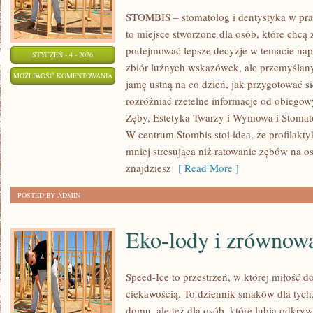
STOMBIS – stomatolog i dentystyka w pra
to miejsce stworzone dla osób, które chcą
podejmować lepsze decyzje w temacie napr
STYCZEŃ - 4 - 2026
zbiór luźnych wskazówek, ale przemyślan
URAZY
MOŻLIWOŚĆ KOMENTOWANIA
jamę ustną na co dzień, jak przygotować się
ZĘBÓW
ZOSTAŁA WYŁĄCZONA
rozróżniać rzetelne informacje od obiegow
I
Zęby, Estetyka Twarzy i Wymowa i Stomat
POSTĘPOWANIE
W centrum Stombis stoi idea, że profilaktyka
PO
mniej stresująca niż ratowanie zębów na os
WYPADKACH
znajdziesz
[ Read More ]
POSTED BY ADMIN
Eko-lody i zrównowa
Speed-Ice to przestrzeń, w której miłość d
ciekawością. To dziennik smaków dla tych,
domu, ale też dla osób, które lubią odkry