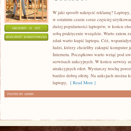
W jaki sposób nakręcić reklamę? Laptopy,
w ostatnim czasie coraz częściej użytkowan
dużej popularności laptopów, w końcu ch
GRUDZIEŃ - 28 - 2025
sobą praktycznie wszędzie. Warto zatem z
JAK
MOŻLIWOŚĆ KOMENTOWANIA
zdań warto kupić laptopa. Cóż, wspaniały
ZAREKLAMOWAĆ
ZOSTAŁA WYŁĄCZONA
ludzi, którzy chcieliby zakupić komputer je
WŁASNE
Internetu. Początkowo warto wziąć pod uw
USŁUGI
serwisach aukcyjnych. W końcu serwisy a
NA
atrakcyjnych ofert. Wystarczy trochę porozg
YOUTUBE?
bardzo dobrą ofertę. Na aukcjach można 
laptopy,
[ Read More ]
POSTED BY ADMIN