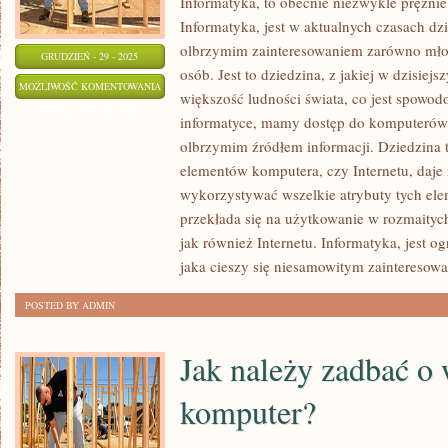
Informatyka, to obecnie niezwykle prężnie 
Informatyka, jest w aktualnych czasach dzi
olbrzymim zainteresowaniem zarówno młod
GRUDZIEŃ - 29 - 2025
osób. Jest to dziedzina, z jakiej w dzisiej
W
MOŻLIWOŚĆ KOMENTOWANIA
większość ludności świata, co jest spowod
JAKI
ZOSTAŁA WYŁĄCZONA
informatyce, mamy dostęp do komputerów i 
SPOSÓB
olbrzymim źródłem informacji. Dziedzina t
ZADBAĆ
elementów komputera, czy Internetu, daje
O
wykorzystywać wszelkie atrybuty tych el
WŁASNY
przekłada się na użytkowanie w rozmaity
KOMPUTER?
jak również Internetu. Informatyka, jest 
jaka cieszy się niesamowitym zainteresowa
POSTED BY ADMIN
Jak należy zadbać o
komputer?