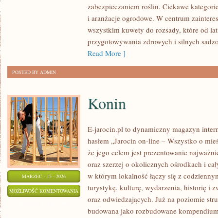
zabezpieczaniem roślin. Ciekawe kategorie
i aranżacje ogrodowe. W centrum zainteres
wszystkim kuwety do rozsady, które od la
przygotowywania zdrowych i silnych sadz
Read More ]
POSTED BY ADMIN
Konin
E-jarocin.pl to dynamiczny magazyn inter
hasłem „Jarocin on-line – Wszystko o mieśc
że jego celem jest prezentowanie najważnie
oraz szerzej o okolicznych ośrodkach i cał
w którym lokalność łączy się z codziennym
MARZEC - 15 - 2026
turystykę, kulturę, wydarzenia, historię 
KONIN
MOŻLIWOŚĆ KOMENTOWANIA
oraz odwiedzających. Już na poziomie struk
ZOSTAŁA WYŁĄCZONA
budowana jako rozbudowane kompendium i