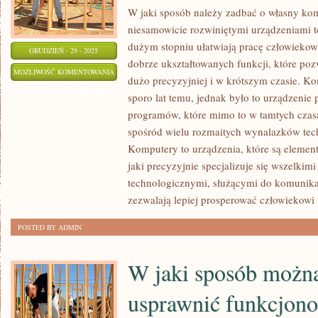
W jaki sposób należy zadbać o własny ko
niesamowicie rozwiniętymi urządzeniami 
dużym stopniu ułatwiają pracę człowiekowi
GRUDZIEŃ - 29 - 2025
dobrze ukształtowanych funkcji, które po
JAK
MOŻLIWOŚĆ KOMENTOWANIA
dużo precyzyjniej i w krótszym czasie. K
NALEŻY
ZOSTAŁA WYŁĄCZONA
sporo lat temu, jednak było to urządzenie 
ZADBAĆ
programów, które mimo to w tamtych czasa
O
spośród wielu rozmaitych wynalazków tec
WŁASNY
Komputery to urządzenia, które są element
KOMPUTER?
jaki precyzyjnie specjalizuje się wszelki
technologicznymi, służącymi do komunikacj
zezwalają lepiej prosperować człowiekowi
POSTED BY ADMIN
W jaki sposób możn
usprawnić funkcjono