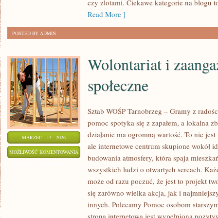
czy zlotami. Ciekawe kategorie na blogu to
Read More ]
POSTED BY ADMIN
Wolontariat i zaang
społeczne
Sztab WOŚP Tarnobrzeg – Gramy z radości
pomoc spotyka się z zapałem, a lokalna z
działanie ma ogromną wartość. To nie jest
MARZEC - 14 - 2026
ale internetowe centrum skupione wokół i
WOLONTARIAT
MOŻLIWOŚĆ KOMENTOWANIA
budowania atmosfery, która spaja mieszk
I
ZOSTAŁA WYŁĄCZONA
wszystkich ludzi o otwartych sercach. Każdy
ZAANGAŻOWANIE
może od razu poczuć, że jest to projekt t
SPOŁECZNE
się zarówno wielka akcja, jak i najmniejsz
innych. Polecamy Pomoc osobom starszym 
strona internetowa jest wypełniona pozyt