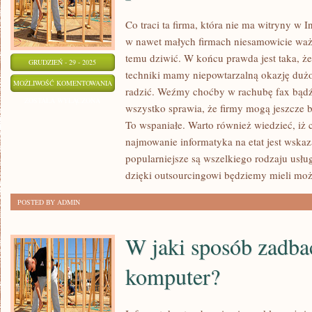
Co traci ta firma, która nie ma witryny w 
w nawet małych firmach niesamowicie waż
temu dziwić. W końcu prawda jest taka, ż
GRUDZIEŃ - 29 - 2025
techniki mamy niepowtarzalną okazję dużo
INFORMATYKA,
MOŻLIWOŚĆ KOMENTOWANIA
radzić. Weźmy choćby w rachubę fax bądź 
TO
ZOSTAŁA WYŁĄCZONA
wszystko sprawia, że firmy mogą jeszcze ba
AKTUALNIE
To wspaniałe. Warto również wiedzieć, iż c
WIODĄCY
najmowanie informatyka na etat jest wska
PRZEDMIOT
popularniejsze są wszelkiego rodzaju usłu
NA
dzięki outsourcingowi będziemy mieli moż
UCZELNIACH
POSTED BY ADMIN
W jaki sposób zadba
komputer?