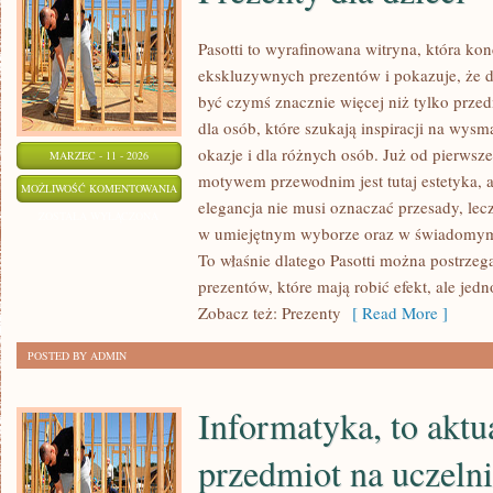
Pasotti to wyrafinowana witryna, która kon
ekskluzywnych prezentów i pokazuje, że 
być czymś znacznie więcej niż tylko prze
dla osób, które szukają inspiracji na wys
okazje i dla różnych osób. Już od pierwsz
MARZEC - 11 - 2026
motywem przewodnim jest tutaj estetyka, a
PREZENTY
MOŻLIWOŚĆ KOMENTOWANIA
elegancja nie musi oznaczać przesady, lec
DLA
ZOSTAŁA WYŁĄCZONA
w umiejętnym wyborze oraz w świadomym
DZIECI
To właśnie dlatego Pasotti można postrzeg
prezentów, które mają robić efekt, ale jed
Zobacz też: Prezenty
[ Read More ]
POSTED BY ADMIN
Informatyka, to aktu
przedmiot na uczeln