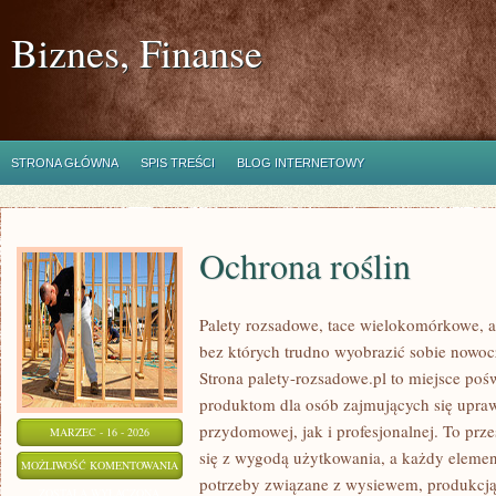
Biznes, Finanse
STRONA GŁÓWNA
SPIS TREŚCI
BLOG INTERNETOWY
Ochrona roślin
Palety rozsadowe, tace wielokomórkowe, a 
bez których trudno wyobrazić sobie nowoc
Strona palety-rozsadowe.pl to miejsce po
produktom dla osób zajmujących się upraw
przydomowej, jak i profesjonalnej. To prze
MARZEC - 16 - 2026
się z wygodą użytkowania, a każdy elemen
OCHRONA
MOŻLIWOŚĆ KOMENTOWANIA
potrzeby związane z wysiewem, produkcj
ROŚLIN
ZOSTAŁA WYŁĄCZONA