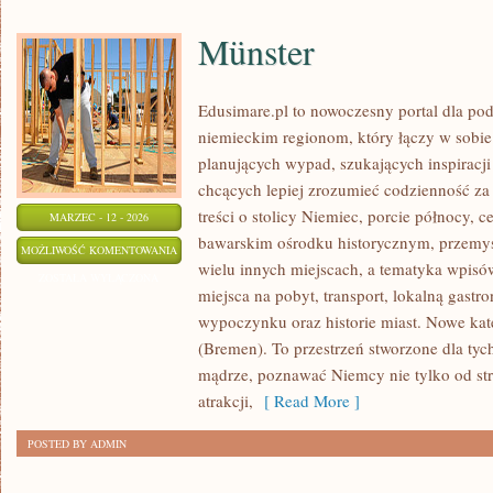
Münster
Edusimare.pl to nowoczesny portal dla p
niemieckim regionom, który łączy w sobie
planujących wypad, szukających inspiracji
chcących lepiej zrozumieć codzienność za 
treści o stolicy Niemiec, porcie północy, 
MARZEC - 12 - 2026
bawarskim ośrodku historycznym, przemy
MÜNSTER
MOŻLIWOŚĆ KOMENTOWANIA
wielu innych miejscach, a tematyka wpisó
ZOSTAŁA WYŁĄCZONA
miejsca na pobyt, transport, lokalną gastr
wypoczynku oraz historie miast. Nowe kat
(Bremen). To przestrzeń stworzone dla ty
mądrze, poznawać Niemcy nie tylko od str
atrakcji,
[ Read More ]
POSTED BY ADMIN