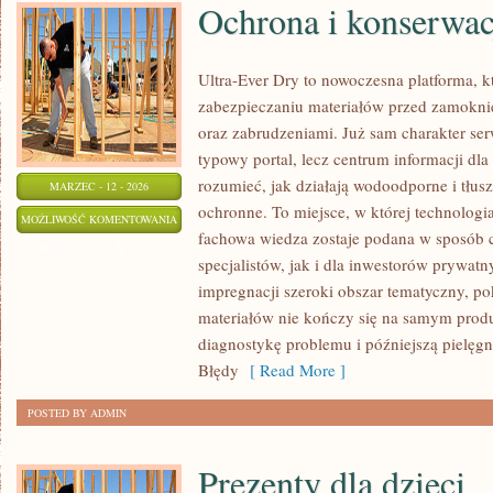
Ochrona i konserwac
Ultra-Ever Dry to nowoczesna platforma, kt
zabezpieczaniu materiałów przed zamoknię
oraz zabrudzeniami. Już sam charakter serw
typowy portal, lecz centrum informacji dla 
rozumieć, jak działają wodoodporne i tłu
MARZEC - 12 - 2026
ochronne. To miejsce, w której technologia
OCHRONA
MOŻLIWOŚĆ KOMENTOWANIA
fachowa wiedza zostaje podana w sposób 
I
ZOSTAŁA WYŁĄCZONA
specjalistów, jak i dla inwestorów prywat
KONSERWACJA
impregnacji szeroki obszar tematyczny, po
DREWNA
materiałów nie kończy się na samym produ
diagnostykę problemu i późniejszą pielęg
Błędy
[ Read More ]
POSTED BY ADMIN
Prezenty dla dzieci