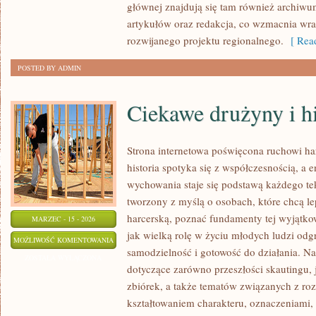
głównej znajdują się tam również archiwum,
artykułów oraz redakcja, co wzmacnia wra
rozwijanego projektu regionalnego.
[ Read
POSTED BY ADMIN
Ciekawe drużyny i hi
Strona internetowa poświęcona ruchowi ha
historia spotyka się z współczesnością, a 
wychowania staje się podstawą każdego te
tworzony z myślą o osobach, które chcą le
harcerską, poznać fundamenty tej wyjątk
MARZEC - 15 - 2026
jak wielką rolę w życiu młodych ludzi odg
CIEKAWE
MOŻLIWOŚĆ KOMENTOWANIA
samodzielność i gotowość do działania. Na
DRUŻYNY
ZOSTAŁA WYŁĄCZONA
dotyczące zarówno przeszłości skautingu, 
I
zbiórek, a także tematów związanych z r
HISTORIE
kształtowaniem charakteru, oznaczeniami,