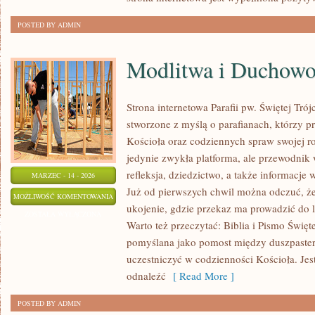
POSTED BY ADMIN
Modlitwa i Duchowo
Strona internetowa Parafii pw. Świętej Tró
stworzone z myślą o parafianach, którzy pr
Kościoła oraz codziennych spraw swojej ro
jedynie zwykła platforma, ale przewodnik 
refleksja, dziedzictwo, a także informacje 
MARZEC - 14 - 2026
Już od pierwszych chwil można odczuć, że 
MODLITWA
MOŻLIWOŚĆ KOMENTOWANIA
ukojenie, gdzie przekaz ma prowadzić do 
I
ZOSTAŁA WYŁĄCZONA
Warto też przeczytać: Biblia i Pismo Święte
DUCHOWOŚĆ
pomyślana jako pomost między duszpaster
uczestniczyć w codzienności Kościoła. Jes
odnaleźć
[ Read More ]
POSTED BY ADMIN