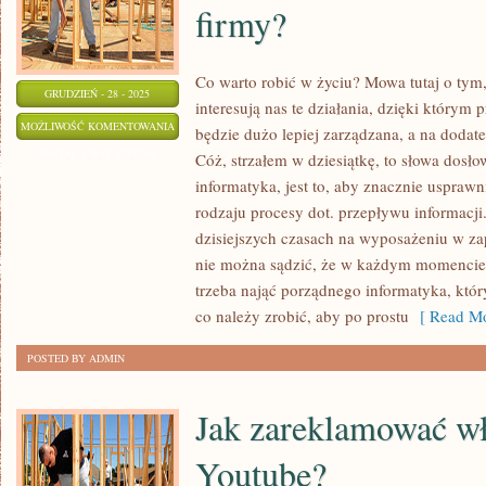
firmy?
Co warto robić w życiu? Mowa tutaj o tym, 
GRUDZIEŃ - 28 - 2025
interesują nas te działania, dzięki którym
W
MOŻLIWOŚĆ KOMENTOWANIA
będzie dużo lepiej zarządzana, a na dodat
JAKI
ZOSTAŁA WYŁĄCZONA
Cóż, strzałem w dziesiątkę, to słowa dosł
SPOSÓB
informatyka, jest to, aby znacznie usprawn
MOŻNA
rodzaju procesy dot. przepływu informacj
ZNACZĄCO
dzisiejszych czasach na wyposażeniu w za
USPRAWNIĆ
nie można sądzić, że w każdym momencie s
trzeba nająć porządnego informatyka, któr
FUNKCJONOWANIE
co należy zrobić, aby po prostu
[ Read Mo
SWOJEJ
FIRMY?
POSTED BY ADMIN
Jak zareklamować wł
Youtube?