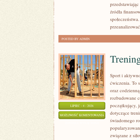
przedstawiając
źródła finansow
społeczeństwa.
przeanalizować
POSTED BY ADMIN
Trening
Sport i aktywno
ćwiczenia. To 
oraz codzienną
rozbudowane c
początkujący, 
LIPIEC - 4 - 2026
dotyczące tren
TRENING
MOŻLIWOŚĆ KOMENTOWANIA
świadomego roz
SIŁOWY
ZOSTAŁA WYŁĄCZONA
popularyzowani
związane z siło