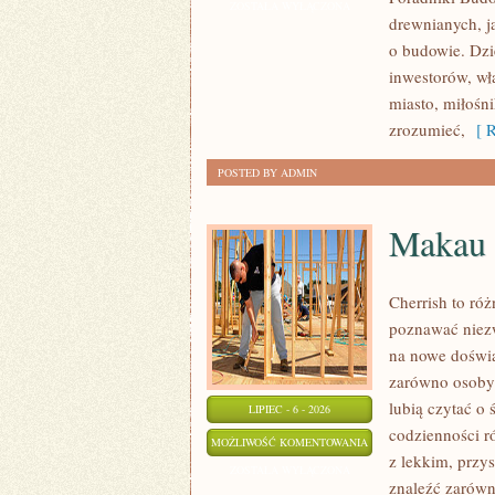
I
ZOSTAŁA WYŁĄCZONA
drewnianych, j
KONSTRUKCJE
o budowie. Dz
inwestorów, wł
miasto, miłośn
zrozumieć,
[ R
POSTED BY ADMIN
Makau
Cherrish to róż
poznawać niezw
na nowe doświa
zarówno osoby p
lubią czytać o 
LIPIEC - 6 - 2026
codzienności r
MAKAU
MOŻLIWOŚĆ KOMENTOWANIA
z lekkim, prz
ZOSTAŁA WYŁĄCZONA
znaleźć zarówn