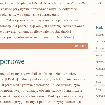
31
eszkanie – Inspiracje i Rynek Nieruchomości w Polsce. W
 znaleźć przystępnie opracowane artykuły dotyczące
« lip
zedawania, wynajmowania i zarządzania
ami. Zakres poruszanych zagadnień obejmuje zarówno
ormacje dla początkujących, jak i bardziej zaawansowane
Rekl
e z inwestowaniem, analizowaniem opłacalności,
Przejdź 
 zakupu czy obserwowaniem zmian
[ Read More ]
http://e
CONTINUE
Przeczyt
Zobacz 
sportowe
https://
Witryna
– rozbudowany przewodnik po świecie gier, turniejów i
WWW
izacji Profesjonalna rywalizacja w grach komputerowych w
Blog
h lat przeszedł ogromną przemianę. To, co dawniej było
Blog
komputerowej rywalizacji, obecnie stanowi dynamicznie
 zjawisko społeczne i biznesowe. Profesjonalni zawodnicy
Witryna
 starannie przygotowanych planów, drużyny zatrudniają