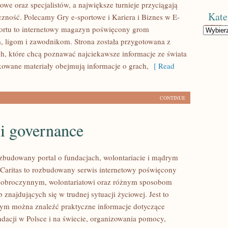
owe oraz specjalistów, a największe turnieje przyciągają
Kate
zność. Polecamy Gry e-sportowe i Kariera i Biznes w E-
portu to internetowy magazyn poświęcony grom
Kategorie
ligom i zawodnikom. Strona została przygotowana z
h, które chcą poznawać najciekawsze informacje ze świata
ikowane materiały obejmują informacje o grach,
[ Read
CONTINUE
i governance
ozbudowany portal o fundacjach, wolontariacie i mądrym
aritas to rozbudowany serwis internetowy poświęcony
dobroczynnym, wolontariatowi oraz różnym sposobom
 znajdujących się w trudnej sytuacji życiowej. Jest to
rym można znaleźć praktyczne informacje dotyczące
ndacji w Polsce i na świecie, organizowania pomocy,