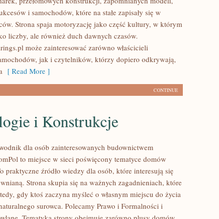
arek, przełomowych konstrukcji, zapomnianych modeli,
kcesów i samochodów, które na stałe zapisały się w
ców. Strona spaja motoryzację jako część kultury, w którym
ylko liczby, ale również duch dawnych czasów.
ings.pl może zainteresować zarówno właścicieli
mochodów, jak i czytelników, którzy dopiero odkrywają,
a
[ Read More ]
CONTINUE
ogie i Konstrukcje
wodnik dla osób zainteresowanych budownictwem
mPol to miejsce w sieci poświęcony tematyce domów
 praktyczne źródło wiedzy dla osób, które interesują się
ewnianą. Strona skupia się na ważnych zagadnieniach, które
wtedy, gdy ktoś zaczyna myśleć o własnym miejscu do życia
turalnego surowca. Polecamy Prawo i Formalności i
owlane. Tematyka strony obejmuje zarówno plusy domów