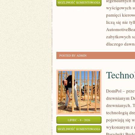
legendarnych m
KLASYKI
MOŻLIWOŚĆ KOMENTOWANIA
wyścigowych su
WSZECH
ZOSTAŁA WYŁĄCZONA
pamięci kierow
CZASÓW
liczą się nie t
AutomotiveBear
zabytkowych sa
dlaczego dawn
POSTED BY ADMIN
Technol
DomPol – prze
drewnianym Do
drewnianych. To
technologią dr
pojawiają się 
LIPIEC - 8 - 2026
wykonanym z na
TECHNOLOGIE
MOŻLIWOŚĆ KOMENTOWANIA
Poradniki Bud