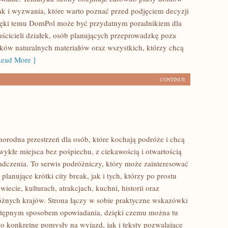
ak i wyzwania, które warto poznać przed podjęciem decyzji
ięki temu DomPol może być przydatnym poradnikiem dla
aścicieli działek, osób planujących przeprowadzkę poza
ików naturalnych materiałów oraz wszystkich, którzy chcą
ead More ]
CONTINUE
norodna przestrzeń dla osób, które kochają podróże i chcą
ykłe miejsca bez pośpiechu, z ciekawością i otwartością
dczenia. To serwis podróżniczy, który może zainteresować
lanujące krótki city break, jak i tych, którzy po prostu
świecie, kulturach, atrakcjach, kuchni, historii oraz
óżnych krajów. Strona łączy w sobie praktyczne wskazówki
ystępnym sposobem opowiadania, dzięki czemu można tu
o konkretne pomysły na wyjazd, jak i teksty pozwalające