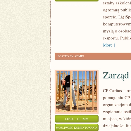
sztaby szkoleni
E-
ZOSTAŁA WYŁĄCZONA
ogromną public
SPORTOWE
sporcie. LigiS
komputerowym, 
myślą o osobac
e-sportu. Publ
More ]
POSTED BY ADMIN
Zarząd 
CP Caritas – r
pomaganiu CP C
organizacjom 
wspierania osób
miejsce, w któ
LIPIEC - 11 - 2026
działalności fu
ZARZĄD
MOŻLIWOŚĆ KOMENTOWANIA