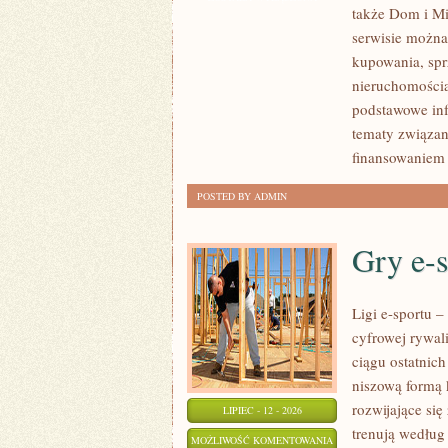
także Dom i Mi
NOWOŚCI
serwisie można
W
kupowania, spr
BRANŻY
nieruchomości
podstawowe inf
tematy związan
finansowaniem
POSTED BY ADMIN
Gry e-
Ligi e-sportu 
cyfrowej rywal
ciągu ostatnic
niszową formą 
rozwijające się
LIPIEC - 12 - 2026
trenują według
GRY
MOŻLIWOŚĆ KOMENTOWANIA