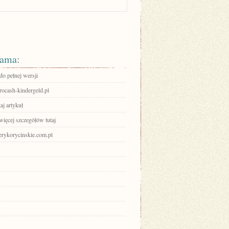
ama:
do pełnej wersji
urocash-kindergeld.pl
aj artykuł
więcej szczegółów tutaj
serykorycinskie.com.pl