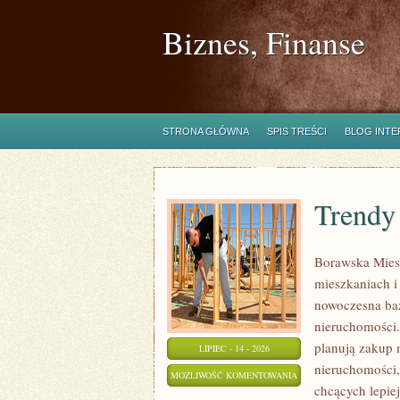
Biznes, Finanse
STRONA GŁÓWNA
SPIS TREŚCI
BLOG INT
Trendy
Borawska Mies
mieszkaniach 
nowoczesna ba
nieruchomości.
planują zakup 
LIPIEC - 14 - 2026
nieruchomości,
TRENDY
MOŻLIWOŚĆ KOMENTOWANIA
chcących lepi
I
ZOSTAŁA WYŁĄCZONA