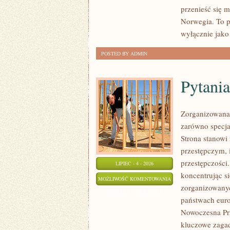
przenieść się 
Norwegia. To p
wyłącznie jako
POSTED BY ADMIN
Pytania
Zorganizowana 
zarówno specjal
Strona stanow
przestępczym, 
przestępczości
LIPIEC - 4 - 2026
koncentrując s
PYTANIA
MOŻLIWOŚĆ KOMENTOWANIA
zorganizowanyc
OD
ZOSTAŁA WYŁĄCZONA
państwach euro
CZYTELNIKÓW
Nowoczesna Prz
kluczowe zagad