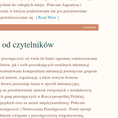
myślami do odległych miejsc. Polecam Argentyna i
ortal, w którym podróżowanie nie jest przedstawiane
 przemieszczanie się
[ Read More ]
CONTINUE
 od czytelników
przestępczość od wielu lat budzi ogromne zainteresowanie
istów, jak i osób poszukujących rzetelnych informacji.
i rozbudowane kompendium informacji poświęcone grupom
ich historii, organizacji, a także nowym formom
. Serwis prezentuje temat w sposób informacyjny,
ię na przedstawieniu zjawisk związanych z działalnością
h grup przestępczych w Rzeczypospolitej Polskiej,
pejskich oraz na arenie międzynarodowej. Polecam
estępczość i Nowoczesna Przestępczość. Portal opisuje
nienia związane z przestępczością zorganizowaną,