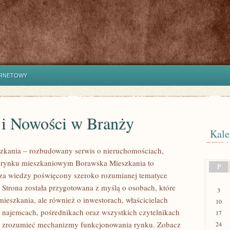
ERNETOWY
 i Nowości w Branży
Kale
zkania – rozbudowany serwis o nieruchomościach,
i rynku mieszkaniowym Borawska Mieszkania to
P
za wiedzy poświęcony szeroko rozumianej tematyce
 Strona została przygotowana z myślą o osobach, które
3
mieszkania, ale również o inwestorach, właścicielach
10
 najemcach, pośrednikach oraz wszystkich czytelnikach
17
ej zrozumieć mechanizmy funkcjonowania rynku. Zobacz
24