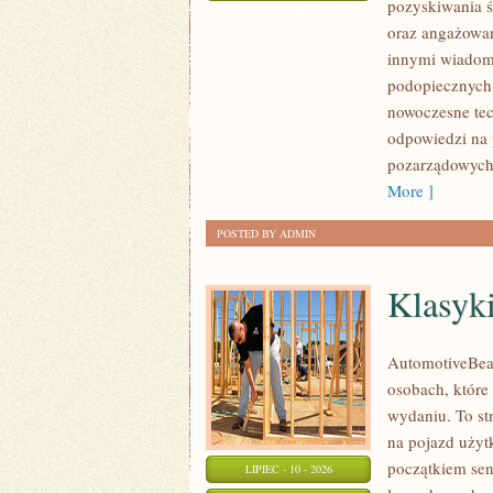
pozyskiwania ś
I
ZOSTAŁA WYŁĄCZONA
oraz angażowan
GOVERNANCE
innymi wiadomo
podopiecznych,
nowoczesne tec
odpowiedzi na 
pozarządowych.
More ]
POSTED BY ADMIN
Klasyk
AutomotiveBear
osobach, które
wydaniu. To st
na pojazd użyt
początkiem sen
LIPIEC - 10 - 2026