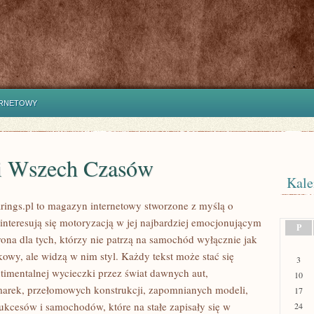
ERNETOWY
i Wszech Czasów
Kale
ings.pl to magazyn internetowy stworzone z myślą o
 interesują się motoryzacją w jej najbardziej emocjonującym
P
rona dla tych, którzy nie patrzą na samochód wyłącznie jak
kowy, ale widzą w nim styl. Każdy tekst może stać się
3
timentalnej wycieczki przez świat dawnych aut,
10
arek, przełomowych konstrukcji, zapomnianych modeli,
17
kcesów i samochodów, które na stałe zapisały się w
24