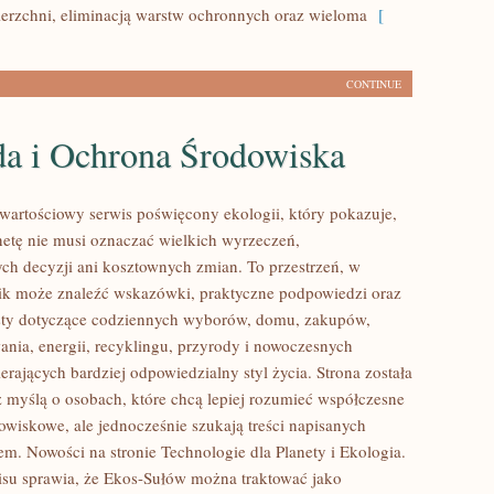
erzchni, eliminacją warstw ochronnych oraz wieloma
[
CONTINUE
da i Ochrona Środowiska
wartościowy serwis poświęcony ekologii, który pokazuje,
anetę nie musi oznaczać wielkich wyrzeczeń,
h decyzji ani kosztownych zmian. To przestrzeń, w
ik może znaleźć wskazówki, praktyczne podpowiedzi oraz
sty dotyczące codziennych wyborów, domu, zakupów,
ania, energii, recyklingu, przyrody i nowoczesnych
rających bardziej odpowiedzialny styl życia. Strona została
 myślą o osobach, które chcą lepiej rozumieć współczesne
wiskowe, ale jednocześnie szukają treści napisanych
em. Nowości na stronie Technologie dla Planety i Ekologia.
isu sprawia, że Ekos-Sułów można traktować jako