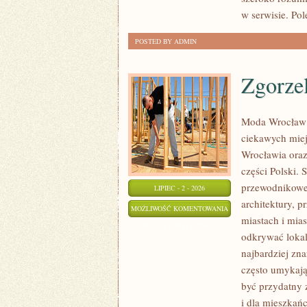
w serwisie. Pol
POSTED BY ADMIN
Zgorze
Moda Wrocław 
ciekawych mie
Wrocławia oraz
części Polski.
przewodnikowe 
LIPIEC - 2 - 2026
architektury, p
ZGORZELEC
MOŻLIWOŚĆ KOMENTOWANIA
miastach i mias
ZOSTAŁA WYŁĄCZONA
odkrywać lokal
najbardziej zna
często umykają
być przydatny 
i dla mieszkań