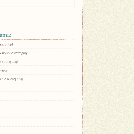
ama:
rady-it.pl
wszystkie szczegóły
 stronę tutaj
więcej
się więcej tutaj