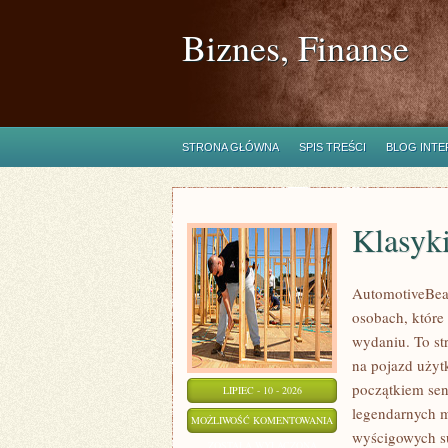
Biznes, Finanse
STRONA GŁÓWNA
SPIS TREŚCI
BLOG INT
Klasyk
AutomotiveBear
osobach, które
wydaniu. To st
na pojazd użyt
początkiem sen
LIPIEC - 10 - 2026
legendarnych m
KLASYKI
MOŻLIWOŚĆ KOMENTOWANIA
wyścigowych su
WSZECH
ZOSTAŁA WYŁĄCZONA