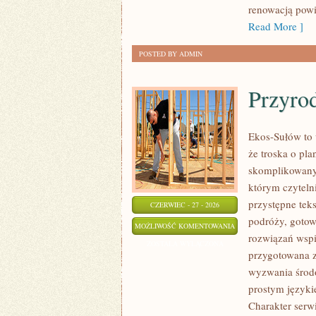
renowacją powi
Read More ]
POSTED BY ADMIN
Przyro
Ekos-Sułów to 
że troska o pl
skomplikowanyc
którym czyteln
przystępne tek
CZERWIEC - 27 - 2026
podróży, gotow
PRZYRODA
MOŻLIWOŚĆ KOMENTOWANIA
rozwiązań wspie
I
ZOSTAŁA WYŁĄCZONA
przygotowana z
OCHRONA
wyzwania środo
ŚRODOWISKA
prostym języki
Charakter serw