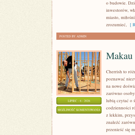
o budowie. Dz
inwestorów, wł
miasto, miłośn
zrozumieć,
[ R
POSTED BY ADMIN
Makau
Cherrish to róż
poznawać niezw
na nowe doświa
zarówno osoby p
lubią czytać o 
LIPIEC - 6 - 2026
codzienności r
MAKAU
MOŻLIWOŚĆ KOMENTOWANIA
z lekkim, prz
ZOSTAŁA WYŁĄCZONA
znaleźć zarówn
przenieść się 