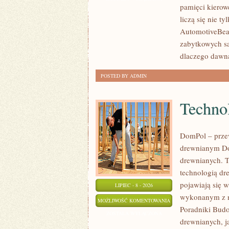
pamięci kierow
CZASÓW
liczą się nie t
AutomotiveBear
zabytkowych sa
dlaczego dawn
POSTED BY ADMIN
Technol
DomPol – prze
drewnianym Do
drewnianych. To
technologią dr
pojawiają się 
LIPIEC - 8 - 2026
wykonanym z na
TECHNOLOGIE
MOŻLIWOŚĆ KOMENTOWANIA
Poradniki Bud
I
ZOSTAŁA WYŁĄCZONA
drewnianych, j
KONSTRUKCJE