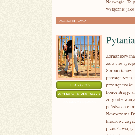
Norwegia. To p
wyłącznie jako
POSTED BY ADMIN
Pytania
Zorganizowana 
zarówno specjal
Strona stanow
przestępczym, 
przestępczości
LIPIEC - 4 - 2026
koncentrując s
PYTANIA
MOŻLIWOŚĆ KOMENTOWANIA
zorganizowanyc
OD
ZOSTAŁA WYŁĄCZONA
państwach euro
CZYTELNIKÓW
Nowoczesna Prz
kluczowe zagad
przedstawiając