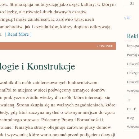
31
ców. Strona spaja motoryzację jako część kultury, w którym
ylko liczby, ale również duch dawnych czasów.
« lip
ings.pl może zainteresować zarówno właścicieli
mochodów, jak i czytelników, którzy dopiero odkrywają,
a
[ Read More ]
Rekl
http://po
CONTINUE
Poznaj 
ogie i Konstrukcje
Odwiedź
Odkryj 
wodnik dla osób zainteresowanych budownictwem
Dowiedz 
mPol to miejsce w sieci poświęcony tematyce domów
Witryna
 praktyczne źródło wiedzy dla osób, które interesują się
Tu
ewnianą. Strona skupia się na ważnych zagadnieniach, które
HTTP
wtedy, gdy ktoś zaczyna myśleć o własnym miejscu do życia
Blog
turalnego surowca. Polecamy Prawo i Formalności i
owlane. Tematyka strony obejmuje zarówno plusy domów
Witryna
ak i wyzwania, które warto poznać przed podjęciem decyzji