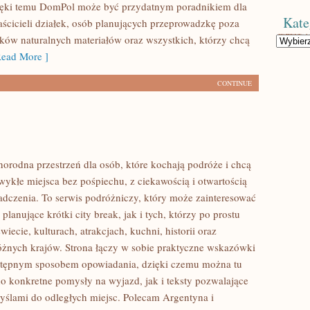
ięki temu DomPol może być przydatnym poradnikiem dla
Kate
aścicieli działek, osób planujących przeprowadzkę poza
ików naturalnych materiałów oraz wszystkich, którzy chcą
Kategorie
ead More ]
CONTINUE
norodna przestrzeń dla osób, które kochają podróże i chcą
ykłe miejsca bez pośpiechu, z ciekawością i otwartością
dczenia. To serwis podróżniczy, który może zainteresować
lanujące krótki city break, jak i tych, którzy po prostu
świecie, kulturach, atrakcjach, kuchni, historii oraz
óżnych krajów. Strona łączy w sobie praktyczne wskazówki
ystępnym sposobem opowiadania, dzięki czemu można tu
o konkretne pomysły na wyjazd, jak i teksty pozwalające
myślami do odległych miejsc. Polecam Argentyna i