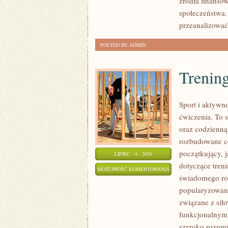
źródła finansow
społeczeństwa.
przeanalizować
POSTED BY ADMIN
Trening
Sport i aktywno
ćwiczenia. To 
oraz codzienną
rozbudowane c
początkujący, 
LIPIEC - 4 - 2026
dotyczące tren
TRENING
MOŻLIWOŚĆ KOMENTOWANIA
świadomego roz
SIŁOWY
ZOSTAŁA WYŁĄCZONA
popularyzowani
związane z siło
funkcjonalnym,
szeroko rozumi