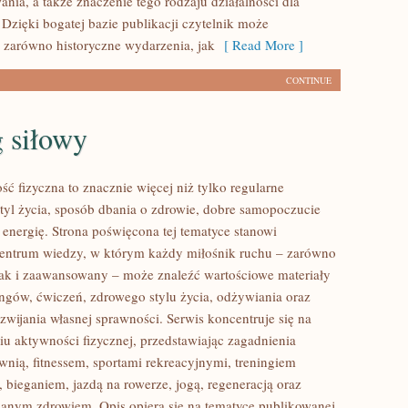
ania, a także znaczenie tego rodzaju działalności dla
 Dzięki bogatej bazie publikacji czytelnik może
 zarówno historyczne wydarzenia, jak
[ Read More ]
CONTINUE
 siłowy
ść fizyczna to znacznie więcej niż tylko regularne
styl życia, sposób dbania o zdrowie, dobre samopoczucie
 energię. Strona poświęcona tej tematyce stanowi
entrum wiedzy, w którym każdy miłośnik ruchu – zarówno
jak i zaawansowany – może znaleźć wartościowe materiały
ingów, ćwiczeń, zdrowego stylu życia, odżywiania oraz
wijania własnej sprawności. Serwis koncentruje się na
u aktywności fizycznej, przedstawiając zagadnienia
wnią, fitnessem, sportami rekreacyjnymi, treningiem
 bieganiem, jazdą na rowerze, jogą, regeneracją oraz
anym zdrowiem. Opis opiera się na tematyce publikowanej