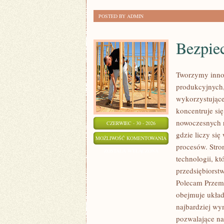
POSTED BY ADMIN
Bezpie
Tworzymy inno
produkcyjnych,
wykorzystujące
koncentruje si
nowoczesnych r
CZERWIEC - 30 - 2026
gdzie liczy si
BEZPIECZEŃSTWO
MOŻLIWOŚĆ KOMENTOWANIA
procesów. Stro
I
ZOSTAŁA WYŁĄCZONA
technologii, k
NORMY
przedsiębiorst
Polecam Przemy
obejmuje układ
najbardziej w
pozwalające na