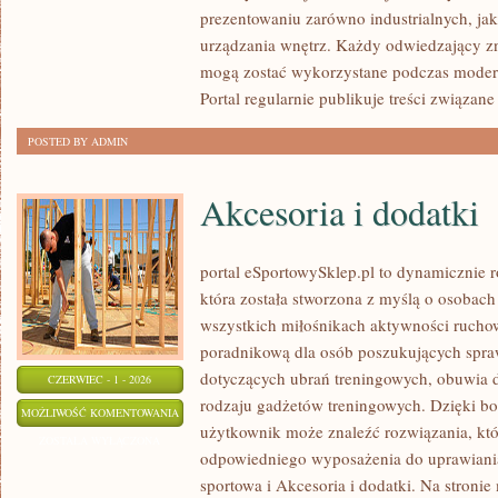
prezentowaniu zarówno industrialnych, ja
urządzania wnętrz. Każdy odwiedzający zn
mogą zostać wykorzystane podczas moderni
Portal regularnie publikuje treści związane
POSTED BY ADMIN
Akcesoria i dodatki
portal eSportowySklep.pl to dynamicznie ro
która została stworzona z myślą o osobach
wszystkich miłośnikach aktywności ruchowe
poradnikową dla osób poszukujących spra
dotyczących ubrań treningowych, obuwia d
CZERWIEC - 1 - 2026
rodzaju gadżetów treningowych. Dzięki bog
AKCESORIA
MOŻLIWOŚĆ KOMENTOWANIA
użytkownik może znaleźć rozwiązania, k
I
ZOSTAŁA WYŁĄCZONA
odpowiedniego wyposażenia do uprawiani
DODATKI
sportowa i Akcesoria i dodatki. Na stroni