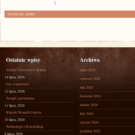
]
POSTED BY ADMIN
Ostatnie wpisy
Archiwa
Trendy i Nowości w Branży
lipiec 2026
14 lipca, 2026
czerwiec 2026
Gry e-sportowe
maj 2026
12 lipca, 2026
kwiecień 2026
Zarząd i governance
marzec 2026
11 lipca, 2026
Klasyki Wszech Czasów
luty 2026
10 lipca, 2026
styczeń 2026
Technologie i Konstrukcje
grudzień 2025
8 lipca, 2026