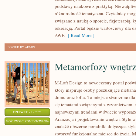
FIZJOTERAPIA
podstawy naukowe z praktyką. Niewątpliw
różnorodność tematyczna. Czytelnicy mog
związane z nauką o sporcie, fizjoterapią,
rekreacją. Portal będzie wartościowy dla o
AWF.
[ Read More ]
POSTED BY ADMIN
Metamorfozy wnętr
M-Loft Design to nowoczesny portal poświ
który inspiruje osoby poszukujące nieban
domu oraz loftu. To miejsce stworzone dla 
się tematami związanymi z wzornictwem, 
najnowszymi trendami w świecie wyposażen
CZERWIEC - 1 - 2026
Aranżacja i projektowanie wnętrz i Style w
METAMORFOZY
MOŻLIWOŚĆ KOMENTOWANIA
znaleźć obszerne poradniki dotyczące styl
WNĘTRZ
ZOSTAŁA WYŁĄCZONA
stworzyć funkcjonalne miejsce do życia. M