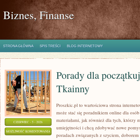
Biznes, Finanse
STRONA GŁÓWNA
SPIS TREŚCI
BLOG INTERNETOWY
Porady dla początkuj
Tkainny
Proszkic.pl to wartościowa strona internet
może stać się poradnikiem online dla osób
materiałami, jak również dla tych, którzy
CZERWIEC - 5 - 2026
umiejętności i chcą zdobywać nowe pomysł
PORADY
MOŻLIWOŚĆ KOMENTOWANIA
poradach związanych z szyciem, doborem
DLA
ZOSTAŁA WYŁĄCZONA