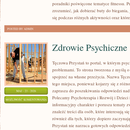
poradniki poświęcone tematyce fitnessu. 
zrozumieć, jak dobierać buty do biegania,
się podczas różnych aktywności oraz które
POSTED BY ADMIN
Zdrowie Psychiczne
Tęczowa Przystań to portal, w którym psyc
problemami. To strona tworzona z myślą o 
spojrzeć na własne przeżycia. Nazwa Tęcz
tego miejsca, ponieważ kojarzy się z różn
zaprasza do poszukiwania odpowiedzi nad 
MAJ - 23 - 2026
Polecamy Psychoterapia i Rozwój i Dzieci 
ZDROWIE
MOŻLIWOŚĆ KOMENTOWANIA
informacyjny charakter i porusza tematy z
PSYCHICZNE
ZOSTAŁA WYŁĄCZONA
znaleźć treści dla osób, które interesują s
również dla tych, którzy dopiero zaczynaj
Przystań nie narzuca gotowych odpowiedzi,