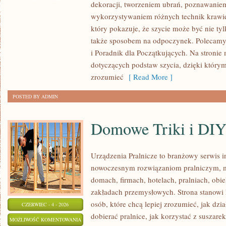
dekoracji, tworzeniem ubrań, poznawaniem
POCZĄTKUJĄCYCH
wykorzystywaniem różnych technik krawie
I
który pokazuje, że szycie może być nie ty
TKAINNY
także sposobem na odpoczynek. Polecamy
i Poradnik dla Początkujących. Na stronie 
dotyczących podstaw szycia, dzięki który
zrozumieć
[ Read More ]
POSTED BY ADMIN
Domowe Triki i DI
Urządzenia Pralnicze to branżowy serwis 
nowoczesnym rozwiązaniom pralniczym,
domach, firmach, hotelach, pralniach, obi
zakładach przemysłowych. Strona stanowi
osób, które chcą lepiej zrozumieć, jak dzia
CZERWIEC - 4 - 2026
dobierać pralnice, jak korzystać z suszarek
DOMOWE
MOŻLIWOŚĆ KOMENTOWANIA