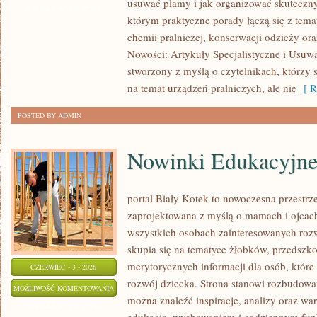
usuwać plamy i jak organizować skuteczny
TRIKI
ZOSTAŁA WYŁĄCZONA
którym praktyczne porady łączą się z temat
I
chemii pralniczej, konserwacji odzieży ora
DIY
Nowości: Artykuły Specjalistyczne i Usuwa
stworzony z myślą o czytelnikach, którzy 
na temat urządzeń pralniczych, ale nie
[ R
POSTED BY ADMIN
Nowinki Edukacyjn
portal Biały Kotek to nowoczesna przestrze
zaprojektowana z myślą o mamach i ojcach
wszystkich osobach zainteresowanych roz
skupia się na tematyce żłobków, przedszkol
merytorycznych informacji dla osób, któr
CZERWIEC - 3 - 2026
rozwój dziecka. Strona stanowi rozbudowa
NOWINKI
MOŻLIWOŚĆ KOMENTOWANIA
można znaleźć inspiracje, analizy oraz war
EDUKACYJNE
ZOSTAŁA WYŁĄCZONA