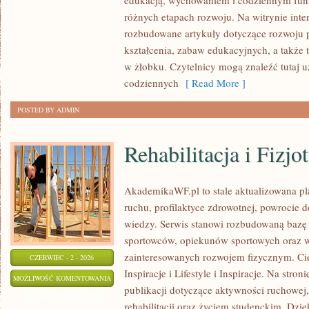
edukacją, wychowaniem i codziennym fun
różnych etapach rozwoju. Na witrynie inte
rozbudowane artykuły dotyczące rozwoju p
kształcenia, zabaw edukacyjnych, a także
w żłobku. Czytelnicy mogą znaleźć tutaj 
codziennych
[ Read More ]
POSTED BY ADMIN
Rehabilitacja i Fizjo
AkademikaWF.pl to stale aktualizowana pla
ruchu, profilaktyce zdrowotnej, powrocie 
wiedzy. Serwis stanowi rozbudowaną bazę 
sportowców, opiekunów sportowych oraz w
zainteresowanych rozwojem fizycznym. Ciek
CZERWIEC - 2 - 2026
Inspiracje i Lifestyle i Inspiracje. Na stro
REHABILITACJA
MOŻLIWOŚĆ KOMENTOWANIA
publikacji dotyczące aktywności ruchowej
I
ZOSTAŁA WYŁĄCZONA
rehabilitacji oraz życiem studenckim. Dzięk