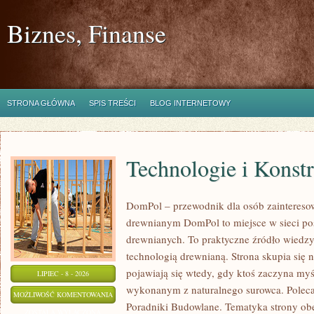
Biznes, Finanse
STRONA GŁÓWNA
SPIS TREŚCI
BLOG INTERNETOWY
Technologie i Konst
DomPol – przewodnik dla osób zaintere
drewnianym DomPol to miejsce w sieci p
drewnianych. To praktyczne źródło wiedzy d
technologią drewnianą. Strona skupia się 
pojawiają się wtedy, gdy ktoś zaczyna my
LIPIEC - 8 - 2026
wykonanym z naturalnego surowca. Poleca
TECHNOLOGIE
MOŻLIWOŚĆ KOMENTOWANIA
Poradniki Budowlane. Tematyka strony o
I
ZOSTAŁA WYŁĄCZONA