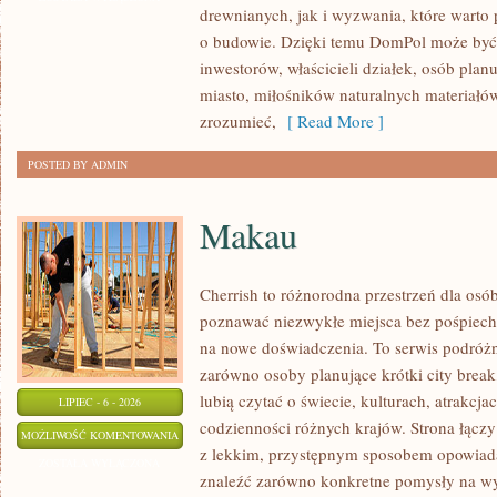
drewnianych, jak i wyzwania, które warto
KONSTRUKCJE
o budowie. Dzięki temu DomPol może być
inwestorów, właścicieli działek, osób pla
miasto, miłośników naturalnych materiałów
zrozumieć,
[ Read More ]
POSTED BY ADMIN
Makau
Cherrish to różnorodna przestrzeń dla osób
poznawać niezwykłe miejsca bez pośpiechu
na nowe doświadczenia. To serwis podróżn
zarówno osoby planujące krótki city break,
lubią czytać o świecie, kulturach, atrakcjac
LIPIEC - 6 - 2026
codzienności różnych krajów. Strona łącz
MAKAU
MOŻLIWOŚĆ KOMENTOWANIA
z lekkim, przystępnym sposobem opowiada
ZOSTAŁA WYŁĄCZONA
znaleźć zarówno konkretne pomysły na wyj