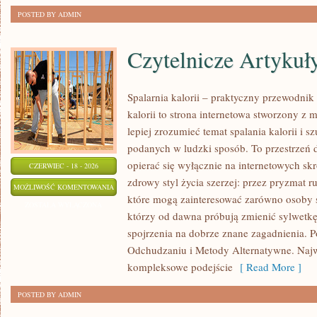
POSTED BY ADMIN
Czytelnicze Artykuł
Spalarnia kalorii – praktyczny przewodnik 
kalorii to strona internetowa stworzony z 
lepiej zrozumieć temat spalania kalorii i s
podanych w ludzki sposób. To przestrzeń d
opierać się wyłącznie na internetowych skr
CZERWIEC - 18 - 2026
zdrowy styl życia szerzej: przez pryzmat r
CZYTELNICZE
MOŻLIWOŚĆ KOMENTOWANIA
które mogą zainteresować zarówno osoby sz
ARTYKUŁY
ZOSTAŁA WYŁĄCZONA
którzy od dawna próbują zmienić sylwetkę
spojrzenia na dobrze znane zagadnienia. 
Odchudzaniu i Metody Alternatywne. Najwi
kompleksowe podejście
[ Read More ]
POSTED BY ADMIN