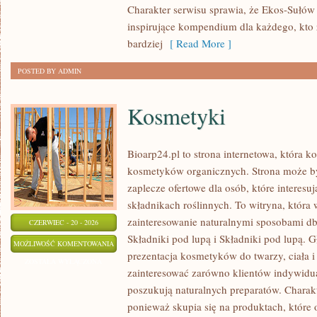
Charakter serwisu sprawia, że Ekos-Sułów
inspirujące kompendium dla każdego, kto z
bardziej
[ Read More ]
POSTED BY ADMIN
Kosmetyki
Bioarp24.pl to strona internetowa, która k
kosmetyków organicznych. Strona może b
zaplecze ofertowe dla osób, które interes
składnikach roślinnych. To witryna, która 
zainteresowanie naturalnymi sposobami d
CZERWIEC - 20 - 2026
Składniki pod lupą i Składniki pod lupą.
KOSMETYKI
MOŻLIWOŚĆ KOMENTOWANIA
prezentacja kosmetyków do twarzy, ciała 
ZOSTAŁA WYŁĄCZONA
zainteresować zarówno klientów indywidual
poszukują naturalnych preparatów. Charakte
ponieważ skupia się na produktach, które