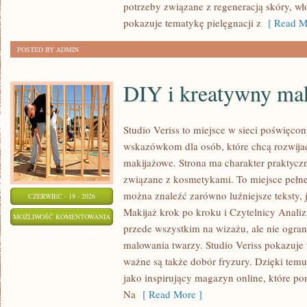
potrzeby związane z regeneracją skóry, wł
pokazuje tematykę pielęgnacji z
[ Read M
POSTED BY ADMIN
DIY i kreatywny mak
Studio Veriss to miejsce w sieci poświęco
wskazówkom dla osób, które chcą rozwijać
makijażowe. Strona ma charakter praktyczn
związane z kosmetykami. To miejsce pełne
można znaleźć zarówno luźniejsze teksty, 
CZERWIEC - 19 - 2026
Makijaż krok po kroku i Czytelnicy Analiz
DIY
MOŻLIWOŚĆ KOMENTOWANIA
przede wszystkim na wizażu, ale nie ogra
I
ZOSTAŁA WYŁĄCZONA
malowania twarzy. Studio Veriss pokazuje
KREATYWNY
ważne są także dobór fryzury. Dzięki tem
MAKIJAŻ
jako inspirujący magazyn online, które p
Na
[ Read More ]