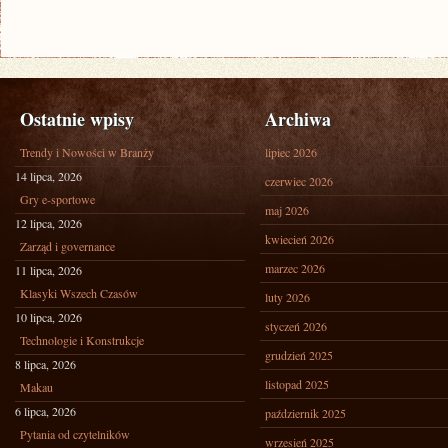
Ostatnie wpisy
Archiwa
Trendy i Nowości w Branży
lipiec 2026
14 lipca, 2026
czerwiec 2026
Gry e-sportowe
maj 2026
12 lipca, 2026
kwiecień 2026
Zarząd i governance
marzec 2026
11 lipca, 2026
Klasyki Wszech Czasów
luty 2026
10 lipca, 2026
styczeń 2026
Technologie i Konstrukcje
grudzień 2025
8 lipca, 2026
listopad 2025
Makau
6 lipca, 2026
październik 2025
Pytania od czytelników
wrzesień 2025