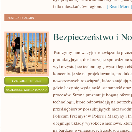
i dla mieszkańców regionu,
[ Read More 
POSTED BY ADMIN
Bezpieczeństwo i N
Tworzymy innowacyjne rozwiązania przez
produkcyjnych, dostarczając sprawdzone 
wykorzystujące technologię wysokiego ciś
koncentruje się na projektowaniu, produkc
nowoczesnych rozwiązań, które znajdują z
CZERWIEC - 30 - 2026
gdzie liczy się wydajność, staranność o
BEZPIECZEŃSTWO
MOŻLIWOŚĆ KOMENTOWANIA
procesów. Strona prezentuje bogatą ofertę
I
ZOSTAŁA WYŁĄCZONA
technologii, które odpowiadają na potrze
NORMY
przedsiębiorstw poszukujących niezawodn
Polecam Przemysł w Polsce i Maszyny i Inf
obejmuje układy wysokociśnieniowe, które
najbardziej wymagających zastosowaniac