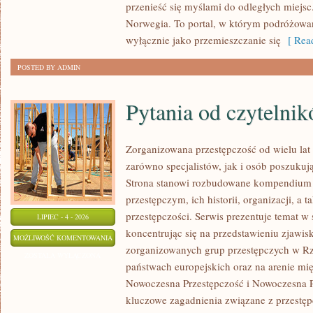
przenieść się myślami do odległych miejsc
Norwegia. To portal, w którym podróżowan
wyłącznie jako przemieszczanie się
[ Read
POSTED BY ADMIN
Pytania od czytelni
Zorganizowana przestępczość od wielu lat
zarówno specjalistów, jak i osób poszukują
Strona stanowi rozbudowane kompendium 
przestępczym, ich historii, organizacji, 
przestępczości. Serwis prezentuje temat w
LIPIEC - 4 - 2026
koncentrując się na przedstawieniu zjawis
PYTANIA
MOŻLIWOŚĆ KOMENTOWANIA
zorganizowanych grup przestępczych w Rze
OD
ZOSTAŁA WYŁĄCZONA
państwach europejskich oraz na arenie m
CZYTELNIKÓW
Nowoczesna Przestępczość i Nowoczesna Pr
kluczowe zagadnienia związane z przestęp