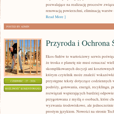
pozwalające na realizację procesów związ
renowacją powierzchni, eliminacją warst
Read More ]
POSTED BY ADMIN
Przyroda i Ochrona 
Ekos-Sułów to wartościowy serwis poświęc
że troska o planetę nie musi oznaczać wie
skomplikowanych decyzji ani kosztownych
którym czytelnik może znaleźć wskazówki
przystępne teksty dotyczące codziennych
CZERWIEC - 27 - 2026
podróży, gotowania, energii, recyklingu, 
PRZYRODA
MOŻLIWOŚĆ KOMENTOWANIA
rozwiązań wspierających bardziej odpowiedz
I
ZOSTAŁA WYŁĄCZONA
przygotowana z myślą o osobach, które ch
OCHRONA
wyzwania środowiskowe, ale jednocześnie 
ŚRODOWISKA
prostym językiem. Nowości na stronie Tech