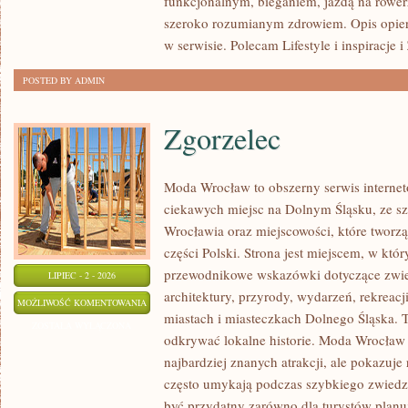
funkcjonalnym, bieganiem, jazdą na rowerz
szeroko rozumianym zdrowiem. Opis opier
w serwisie. Polecam Lifestyle i inspiracje 
POSTED BY ADMIN
Zgorzelec
Moda Wrocław to obszerny serwis intern
ciekawych miejsc na Dolnym Śląsku, ze 
Wrocławia oraz miejscowości, które tworz
części Polski. Strona jest miejscem, w kt
przewodnikowe wskazówki dotyczące zwiedz
LIPIEC - 2 - 2026
architektury, przyrody, wydarzeń, rekreac
ZGORZELEC
MOŻLIWOŚĆ KOMENTOWANIA
miastach i miasteczkach Dolnego Śląska. To
ZOSTAŁA WYŁĄCZONA
odkrywać lokalne historie. Moda Wrocław 
najbardziej znanych atrakcji, ale pokazuje 
często umykają podczas szybkiego zwiedz
być przydatny zarówno dla turystów plan