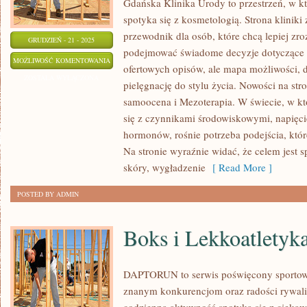
Gdańska Klinika Urody to przestrzeń, w 
spotyka się z kosmetologią. Strona kliniki
przewodnik dla osób, które chcą lepiej zro
GRUDZIEŃ - 21 - 2025
podejmować świadome decyzje dotyczące ter
CIĄŻA
MOŻLIWOŚĆ KOMENTOWANIA
ofertowych opisów, ale mapa możliwości, d
I
ZOSTAŁA WYŁĄCZONA
pielęgnację do stylu życia. Nowości na stro
POŁÓG
samoocena i Mezoterapia. W świecie, w k
A
się z czynnikami środowiskowymi, napięci
SKÓRA
hormonów, rośnie potrzeba podejścia, które
I
Na stronie wyraźnie widać, że celem jest 
ZDROWY
skóry, wygładzenie
[ Read More ]
STYL
POSTED BY ADMIN
ŻYCIA
A
Boks i Lekkoatletyk
URODA
DAPTORUN to serwis poświęcony sportow
znanym konkurencjom oraz radości rywaliza