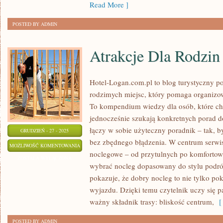
Read More ]
POSTED BY ADMIN
Atrakcje Dla Rodzin
Hotel-Logan.com.pl to blog turystyczny 
rodzimych miejsc, który pomaga organizo
To kompendium wiedzy dla osób, które ch
jednocześnie szukają konkretnych porad d
łączy w sobie użyteczny poradnik – tak, b
GRUDZIEŃ - 27 - 2025
bez zbędnego błądzenia. W centrum serwis
ATRAKCJE
MOŻLIWOŚĆ KOMENTOWANIA
noclegowe – od przytulnych po komfortow
DLA
ZOSTAŁA WYŁĄCZONA
wybrać nocleg dopasowany do stylu podr
RODZIN
pokazuje, że dobry nocleg to nie tylko pok
Z
wyjazdu. Dzięki temu czytelnik uczy się p
DZIEĆMI
ważny składnik trasy: bliskość centrum,
[ 
POSTED BY ADMIN