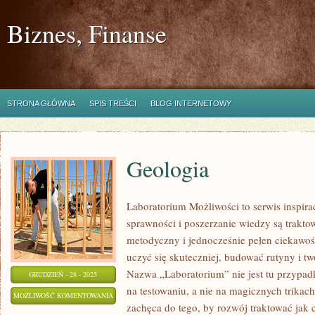
Biznes, Finanse
STRONA GŁÓWNA
SPIS TREŚCI
BLOG INTERNETOWY
Geologia
Laboratorium Możliwości to serwis inspir
sprawności i poszerzanie wiedzy są trakto
metodyczny i jednocześnie pełen ciekawoś
uczyć się skuteczniej, budować rutyny i tw
Nazwa „Laboratorium” nie jest tu przypad
GRUDZIEŃ - 28 - 2025
na testowaniu, a nie na magicznych trikac
GEOLOGIA
MOŻLIWOŚĆ KOMENTOWANIA
zachęca do tego, by rozwój traktować jak
ZOSTAŁA WYŁĄCZONA