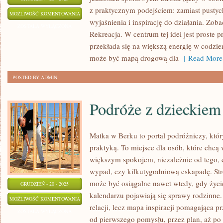
z praktycznym podejściem: zamiast pustyc
BARLINEK
MOŻLIWOŚĆ KOMENTOWANIA
wyjaśnienia i inspirację do działania. Zoba
I
ZOSTAŁA WYŁĄCZONA
Rekreacja. W centrum tej idei jest proste 
ATRAKCJE
przekłada się na większą energię w codzie
TURYSTYCZNE
może być mapą drogową dla
[ Read More
POSTED BY ADMIN
Podróże z dzieckiem
Matka w Berku to portal podróżniczy, któr
praktyką. To miejsce dla osób, które chcą 
większym spokojem, niezależnie od tego,
wypad, czy kilkutygodniową eskapadę. St
może być osiągalne nawet wtedy, gdy życi
GRUDZIEŃ - 20 - 2025
kalendarzu pojawiają się sprawy rodzinne. 
PODRÓŻE
MOŻLIWOŚĆ KOMENTOWANIA
relacji, lecz mapa inspiracji pomagająca p
Z
ZOSTAŁA WYŁĄCZONA
od pierwszego pomysłu, przez plan, aż po