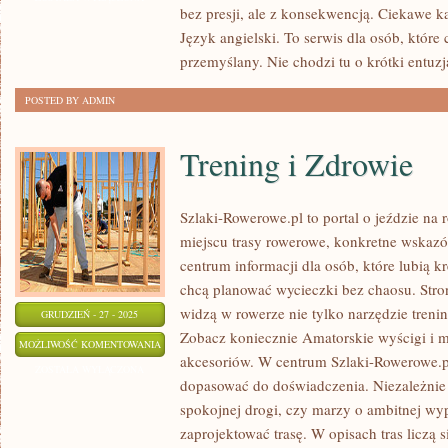
bez presji, ale z konsekwencją. Ciekawe kat
Język angielski. To serwis dla osób, które
przemyślany. Nie chodzi tu o krótki entuz
POSTED BY ADMIN
Trening i Zdrowie
Szlaki-Rowerowe.pl to portal o jeździe na
miejscu trasy rowerowe, konkretne wskazów
centrum informacji dla osób, które lubią k
chcą planować wycieczki bez chaosu. Stron
widzą w rowerze nie tylko narzędzie trenin
GRUDZIEŃ - 27 - 2025
Zobacz koniecznie Amatorskie wyścigi i m
TRENING
MOŻLIWOŚĆ KOMENTOWANIA
akcesoriów. W centrum Szlaki-Rowerowe.pl
I
ZOSTAŁA WYŁĄCZONA
dopasować do doświadczenia. Niezależnie 
ZDROWIE
spokojnej drogi, czy marzy o ambitnej wy
zaprojektować trasę. W opisach tras liczą si