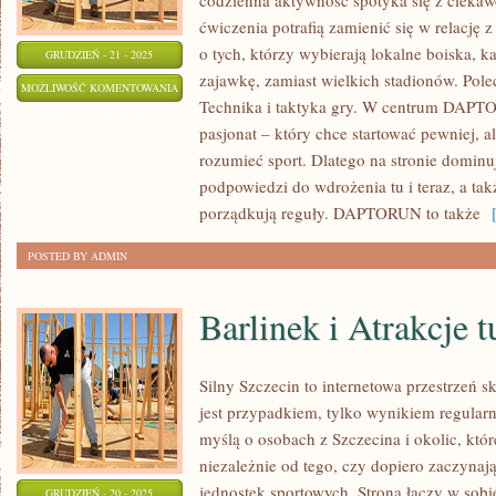
codzienna aktywność spotyka się z ciekawo
ćwiczenia potrafią zamienić się w relację z
o tych, którzy wybierają lokalne boiska, k
GRUDZIEŃ - 21 - 2025
zajawkę, zamiast wielkich stadionów. Polec
BOKS
MOŻLIWOŚĆ KOMENTOWANIA
Technika i taktyka gry. W centrum DAPTO
I
ZOSTAŁA WYŁĄCZONA
pasjonat – który chce startować pewniej, a
LEKKOATLETYKA
rozumieć sport. Dlatego na stronie dominu
podpowiedzi do wdrożenia tu i teraz, a tak
porządkują reguły. DAPTORUN to także
[
POSTED BY ADMIN
Barlinek i Atrakcje 
Silny Szczecin to internetowa przestrzeń sk
jest przypadkiem, tylko wynikiem regularn
myślą o osobach z Szczecina i okolic, któr
niezależnie od tego, czy dopiero zaczynają
jednostek sportowych. Strona łączy w sobi
GRUDZIEŃ - 20 - 2025