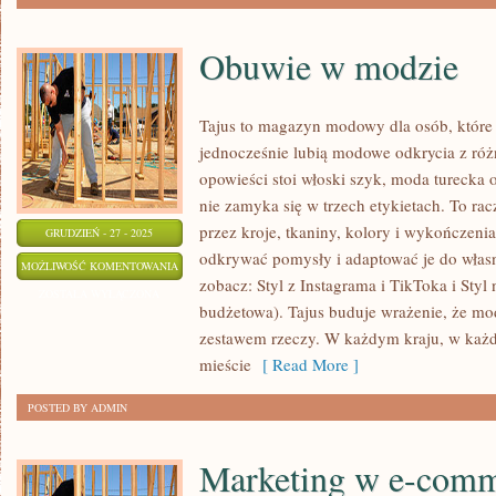
Obuwie w modzie
Tajus to magazyn modowy dla osób, które 
jednocześnie lubią modowe odkrycia z różn
opowieści stoi włoski szyk, moda turecka 
nie zamyka się w trzech etykietach. To racz
przez kroje, tkaniny, kolory i wykończenia
GRUDZIEŃ - 27 - 2025
odkrywać pomysły i adaptować je do własn
OBUWIE
MOŻLIWOŚĆ KOMENTOWANIA
zobacz: Styl z Instagrama i TikToka i Sty
W
ZOSTAŁA WYŁĄCZONA
budżetowa). Tajus buduje wrażenie, że mod
MODZIE
zestawem rzeczy. W każdym kraju, w każd
mieście
[ Read More ]
POSTED BY ADMIN
Marketing w e-com