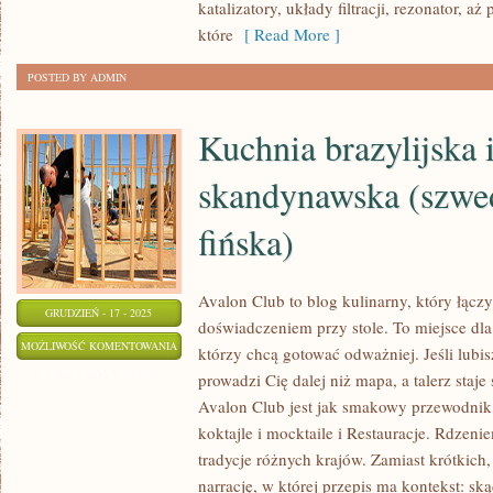
katalizatory, układy filtracji, rezonator, a
ATTACK)
które
[ Read More ]
POSTED BY ADMIN
Kuchnia brazylijska 
skandynawska (szwe
fińska)
Avalon Club to blog kulinarny, który łącz
GRUDZIEŃ - 17 - 2025
doświadczeniem przy stole. To miejsce dl
KUCHNIA
MOŻLIWOŚĆ KOMENTOWANIA
którzy chcą gotować odważniej. Jeśli lubi
BRAZYLIJSKA
ZOSTAŁA WYŁĄCZONA
prowadzi Cię dalej niż mapa, a talerz staj
I
Avalon Club jest jak smakowy przewodnik.
KUCHNIA
koktajle i mocktaile i Restauracje. Rdzen
SKANDYNAWSKA
tradycje różnych krajów. Zamiast krótkich
(SZWEDZKA,
narrację, w której przepis ma kontekst: sk