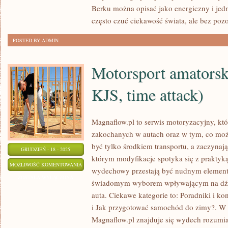
DZIECKIEM
Berku można opisać jako energiczny i jed
I
często czuć ciekawość świata, ale bez poz
HONGKONG
POSTED BY ADMIN
Motorsport amatorski
KJS, time attack)
Magnaflow.pl to serwis motoryzacyjny, kt
zakochanych w autach oraz w tym, co możn
być tylko środkiem transportu, a zaczynaj
GRUDZIEŃ - 18 - 2025
którym modyfikacje spotyka się z praktyką
MOTORSPORT
MOŻLIWOŚĆ KOMENTOWANIA
wydechowy przestają być nudnym elemente
AMATORSKI
ZOSTAŁA WYŁĄCZONA
świadomym wyborem wpływającym na dźwi
(TRACK
auta. Ciekawe kategorie to: Poradniki i 
DAY,
i Jak przygotować samochód do zimy?. W 
KJS,
Magnaflow.pl znajduje się wydech rozumia
TIME