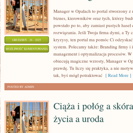
Manager w Opałach to portal stworzony z
biznes, kierowników oraz tych, którzy bud
powstało po to, aby zamiast pustych haseł 
rozwiązania. Jeśli Twoja firma dymi, a Ty 
kryzysy, ten portal ma pomóc Ci odzyskać
GRUDZIEŃ - 26 - 2025
system. Polecamy także: Branding firmy i 
MARKETING
MOŻLIWOŚĆ KOMENTOWANIA
management i optymalizacja procesów. W 
W
ZOSTAŁA WYŁĄCZONA
obiecują magiczne wzrosty, Manager w Op
E-
prawdę. Tu liczy się praktyka, a nie motyw
COMMERCE
tak, byś mógł potraktować
[ Read More ]
POSTED BY ADMIN
Ciąża i połóg a skór
życia a uroda