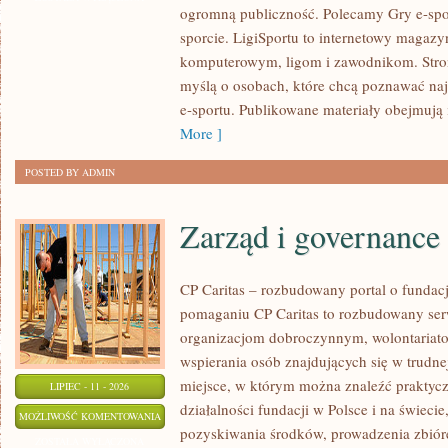
ogromną publiczność. Polecamy Gry e-spor
SPORTOWE
sporcie. LigiSportu to internetowy maga
komputerowym, ligom i zawodnikom. Stron
myślą o osobach, które chcą poznawać naj
e-sportu. Publikowane materiały obejmują 
More ]
POSTED BY ADMIN
Zarząd i governance
CP Caritas – rozbudowany portal o fundac
pomaganiu CP Caritas to rozbudowany ser
organizacjom dobroczynnym, wolontariat
wspierania osób znajdujących się w trudnej 
miejsce, w którym można znaleźć praktycz
LIPIEC - 11 - 2026
działalności fundacji w Polsce i na świec
ZARZĄD
MOŻLIWOŚĆ KOMENTOWANIA
pozyskiwania środków, prowadzenia zbiór
I
ZOSTAŁA WYŁĄCZONA