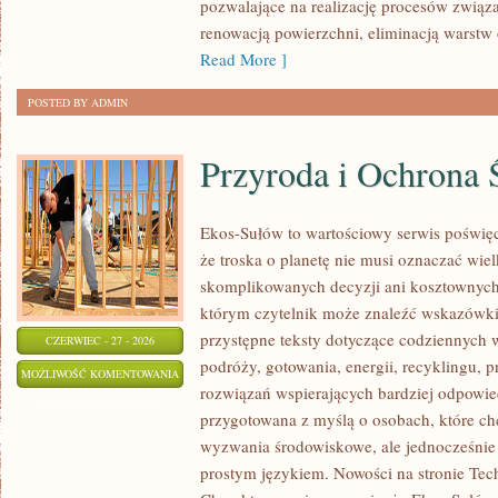
pozwalające na realizację procesów związ
renowacją powierzchni, eliminacją warst
Read More ]
POSTED BY ADMIN
Przyroda i Ochrona 
Ekos-Sułów to wartościowy serwis poświęc
że troska o planetę nie musi oznaczać wie
skomplikowanych decyzji ani kosztownych
którym czytelnik może znaleźć wskazówki
przystępne teksty dotyczące codziennych
CZERWIEC - 27 - 2026
podróży, gotowania, energii, recyklingu, 
PRZYRODA
MOŻLIWOŚĆ KOMENTOWANIA
rozwiązań wspierających bardziej odpowiedz
I
ZOSTAŁA WYŁĄCZONA
przygotowana z myślą o osobach, które ch
OCHRONA
wyzwania środowiskowe, ale jednocześnie 
ŚRODOWISKA
prostym językiem. Nowości na stronie Tech