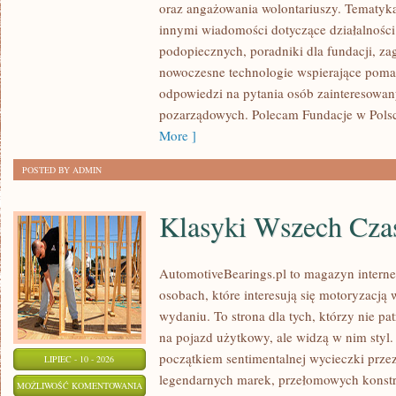
oraz angażowania wolontariuszy. Tematyk
GOVERNANCE
innymi wiadomości dotyczące działalności 
podopiecznych, poradniki dla fundacji, za
nowoczesne technologie wspierające pomag
odpowiedzi na pytania osób zainteresowany
pozarządowych. Polecam Fundacje w Polsce
More ]
POSTED BY ADMIN
Klasyki Wszech Cz
AutomotiveBearings.pl to magazyn intern
osobach, które interesują się motoryzacją
wydaniu. To strona dla tych, którzy nie p
na pojazd użytkowy, ale widzą w nim styl.
początkiem sentimentalnej wycieczki prze
LIPIEC - 10 - 2026
legendarnych marek, przełomowych konstr
KLASYKI
MOŻLIWOŚĆ KOMENTOWANIA