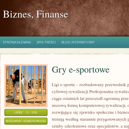
Biznes, Finanse
STRONA GŁÓWNA
SPIS TREŚCI
BLOG INTERNETOWY
Gry e-sportowe
Ligi e-sportu – rozbudowany przewodnik po
cyfrowej rywalizacji Profesjonalna rywal
ciągu ostatnich lat przeszedł ogromną prz
niszową formą komputerowej rywalizacji, 
rozwijające się zjawisko społeczne i bizne
LIPIEC - 12 - 2026
trenują według starannie przygotowanych 
GRY
MOŻLIWOŚĆ KOMENTOWANIA
sztaby szkoleniowe oraz specjalistów, a na
E-
ZOSTAŁA WYŁĄCZONA