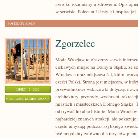
szeroko rozumianym zdrowiem. Opis opier
w serwisie. Polecam Lifestyle i inspiracje 
POSTED BY ADMIN
Zgorzelec
Moda Wrocław to obszerny serwis intern
ciekawych miejsc na Dolnym Śląsku, ze 
Wrocławia oraz miejscowości, które tworz
części Polski. Strona jest miejscem, w kt
przewodnikowe wskazówki dotyczące zwiedz
LIPIEC - 2 - 2026
architektury, przyrody, wydarzeń, rekreac
ZGORZELEC
MOŻLIWOŚĆ KOMENTOWANIA
miastach i miasteczkach Dolnego Śląska. To
ZOSTAŁA WYŁĄCZONA
odkrywać lokalne historie. Moda Wrocław 
najbardziej znanych atrakcji, ale pokazuje 
często umykają podczas szybkiego zwiedz
być przydatny zarówno dla turystów plan