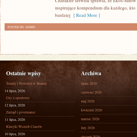
Charakter serwisu sprawia, że Ekos-Sułów
inspirujące kompendium dla każdego, kto z
bardziej
[ Read More ]
POSTED BY ADMIN
Ostatnie wpisy
Archiwa
Trendy i Nowości w Branży
lipiec 2026
14 lipca, 2026
czerwiec 2026
Gry e-sportowe
maj 2026
12 lipca, 2026
kwiecień 2026
Zarząd i governance
marzec 2026
11 lipca, 2026
Klasyki Wszech Czasów
luty 2026
10 lipca, 2026
styczeń 2026