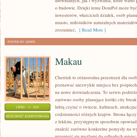
drewnianych, jak i wyzwania, które warto
KONSTRUKCJE
o budowie. Dzięki temu DomPol może być
inwestorów, właścicieli działek, osób pla
miasto, miłośników naturalnych materiałów
zrozumieć,
[ Read More ]
POSTED BY ADMIN
Makau
Cherrish to różnorodna przestrzeń dla osób
poznawać niezwykłe miejsca bez pośpiechu
na nowe doświadczenia. To serwis podróżn
zarówno osoby planujące krótki city break,
lubią czytać o świecie, kulturach, atrakcjac
LIPIEC - 6 - 2026
codzienności różnych krajów. Strona łącz
MAKAU
MOŻLIWOŚĆ KOMENTOWANIA
z lekkim, przystępnym sposobem opowiada
ZOSTAŁA WYŁĄCZONA
znaleźć zarówno konkretne pomysły na wyj
przenieść się myślami do odległych miejsc