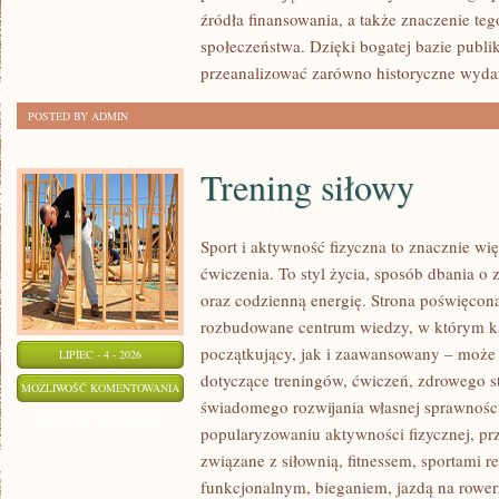
źródła finansowania, a także znaczenie teg
społeczeństwa. Dzięki bogatej bazie publi
przeanalizować zarówno historyczne wydar
POSTED BY ADMIN
Trening siłowy
Sport i aktywność fizyczna to znacznie wię
ćwiczenia. To styl życia, sposób dbania o
oraz codzienną energię. Strona poświęcona
rozbudowane centrum wiedzy, w którym k
początkujący, jak i zaawansowany – może 
LIPIEC - 4 - 2026
dotyczące treningów, ćwiczeń, zdrowego st
TRENING
MOŻLIWOŚĆ KOMENTOWANIA
świadomego rozwijania własnej sprawności
SIŁOWY
ZOSTAŁA WYŁĄCZONA
popularyzowaniu aktywności fizycznej, pr
związane z siłownią, fitnessem, sportami r
funkcjonalnym, bieganiem, jazdą na rowerz