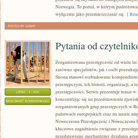
Norwegia. To portal, w którym podróżowan
wyłącznie jako przemieszczanie się
[ Read
POSTED BY ADMIN
Pytania od czytelni
Zorganizowana przestępczość od wielu lat
zarówno specjalistów, jak i osób poszukują
Strona stanowi rozbudowane kompendium 
przestępczym, ich historii, organizacji, 
przestępczości. Serwis prezentuje temat w
LIPIEC - 4 - 2026
koncentrując się na przedstawieniu zjawis
PYTANIA
MOŻLIWOŚĆ KOMENTOWANIA
zorganizowanych grup przestępczych w Rze
OD
ZOSTAŁA WYŁĄCZONA
państwach europejskich oraz na arenie m
CZYTELNIKÓW
Nowoczesna Przestępczość i Nowoczesna Pr
kluczowe zagadnienia związane z przestęp
przedstawiając mechanizmy działania grup 