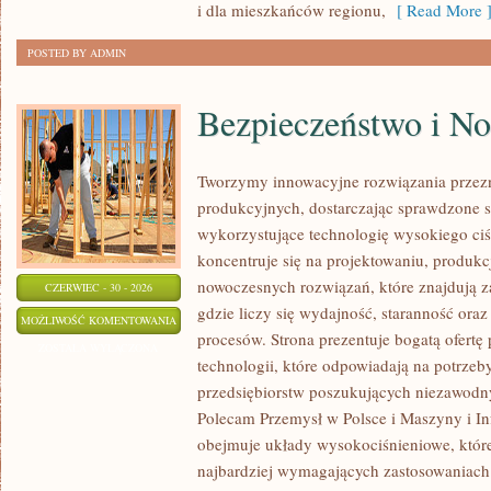
i dla mieszkańców regionu,
[ Read More 
POSTED BY ADMIN
Bezpieczeństwo i N
Tworzymy innowacyjne rozwiązania przez
produkcyjnych, dostarczając sprawdzone 
wykorzystujące technologię wysokiego ciś
koncentruje się na projektowaniu, produkc
nowoczesnych rozwiązań, które znajdują z
CZERWIEC - 30 - 2026
gdzie liczy się wydajność, staranność o
BEZPIECZEŃSTWO
MOŻLIWOŚĆ KOMENTOWANIA
procesów. Strona prezentuje bogatą ofertę
I
ZOSTAŁA WYŁĄCZONA
technologii, które odpowiadają na potrze
NORMY
przedsiębiorstw poszukujących niezawodn
Polecam Przemysł w Polsce i Maszyny i Inf
obejmuje układy wysokociśnieniowe, które
najbardziej wymagających zastosowaniac