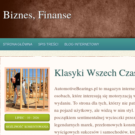
Biznes, Finanse
STRONA GŁÓWNA
SPIS TREŚCI
BLOG INTERNETOWY
Klasyki Wszech Cz
AutomotiveBearings.pl to magazyn intern
osobach, które interesują się motoryzacją
wydaniu. To strona dla tych, którzy nie p
na pojazd użytkowy, ale widzą w nim styl.
początkiem sentimentalnej wycieczki prze
LIPIEC - 10 - 2026
legendarnych marek, przełomowych konstr
KLASYKI
MOŻLIWOŚĆ KOMENTOWANIA
wyścigowych sukcesów i samochodów, które
WSZECH
ZOSTAŁA WYŁĄCZONA