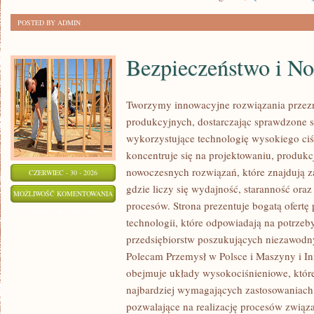
POSTED BY ADMIN
Bezpieczeństwo i N
Tworzymy innowacyjne rozwiązania przez
produkcyjnych, dostarczając sprawdzone 
wykorzystujące technologię wysokiego ciś
koncentruje się na projektowaniu, produkc
nowoczesnych rozwiązań, które znajdują z
CZERWIEC - 30 - 2026
gdzie liczy się wydajność, staranność o
BEZPIECZEŃSTWO
MOŻLIWOŚĆ KOMENTOWANIA
procesów. Strona prezentuje bogatą ofertę
I
ZOSTAŁA WYŁĄCZONA
technologii, które odpowiadają na potrze
NORMY
przedsiębiorstw poszukujących niezawodn
Polecam Przemysł w Polsce i Maszyny i Inf
obejmuje układy wysokociśnieniowe, które
najbardziej wymagających zastosowaniac
pozwalające na realizację procesów związ