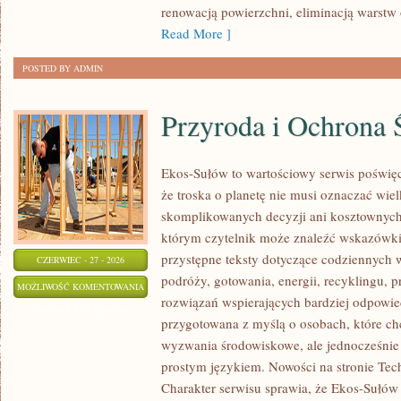
renowacją powierzchni, eliminacją warst
Read More ]
POSTED BY ADMIN
Przyroda i Ochrona 
Ekos-Sułów to wartościowy serwis poświęc
że troska o planetę nie musi oznaczać wie
skomplikowanych decyzji ani kosztownych
którym czytelnik może znaleźć wskazówki
przystępne teksty dotyczące codziennych
CZERWIEC - 27 - 2026
podróży, gotowania, energii, recyklingu, 
PRZYRODA
MOŻLIWOŚĆ KOMENTOWANIA
rozwiązań wspierających bardziej odpowiedz
I
ZOSTAŁA WYŁĄCZONA
przygotowana z myślą o osobach, które ch
OCHRONA
wyzwania środowiskowe, ale jednocześnie 
ŚRODOWISKA
prostym językiem. Nowości na stronie Tech
Charakter serwisu sprawia, że Ekos-Sułów