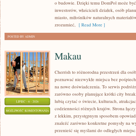
o budowie. Dzięki temu DomPol może być
inwestorów, właścicieli działek, osób pla
miasto, miłośników naturalnych materiałów
zrozumieć,
[ Read More ]
POSTED BY ADMIN
Makau
Cherrish to różnorodna przestrzeń dla osób
poznawać niezwykłe miejsca bez pośpiechu
na nowe doświadczenia. To serwis podróżn
zarówno osoby planujące krótki city break,
lubią czytać o świecie, kulturach, atrakcjac
LIPIEC - 6 - 2026
codzienności różnych krajów. Strona łącz
MAKAU
MOŻLIWOŚĆ KOMENTOWANIA
z lekkim, przystępnym sposobem opowiada
ZOSTAŁA WYŁĄCZONA
znaleźć zarówno konkretne pomysły na wyj
przenieść się myślami do odległych miejsc