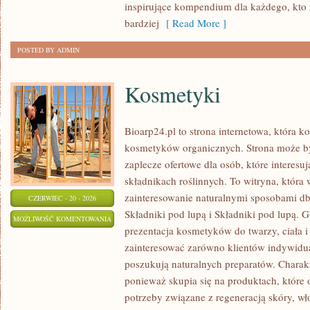
inspirujące kompendium dla każdego, kto z
bardziej
[ Read More ]
POSTED BY ADMIN
Kosmetyki
Bioarp24.pl to strona internetowa, która k
kosmetyków organicznych. Strona może b
zaplecze ofertowe dla osób, które interes
składnikach roślinnych. To witryna, która 
zainteresowanie naturalnymi sposobami d
CZERWIEC - 20 - 2026
Składniki pod lupą i Składniki pod lupą.
KOSMETYKI
MOŻLIWOŚĆ KOMENTOWANIA
prezentacja kosmetyków do twarzy, ciała 
ZOSTAŁA WYŁĄCZONA
zainteresować zarówno klientów indywidual
poszukują naturalnych preparatów. Charakte
ponieważ skupia się na produktach, które
potrzeby związane z regeneracją skóry, wł