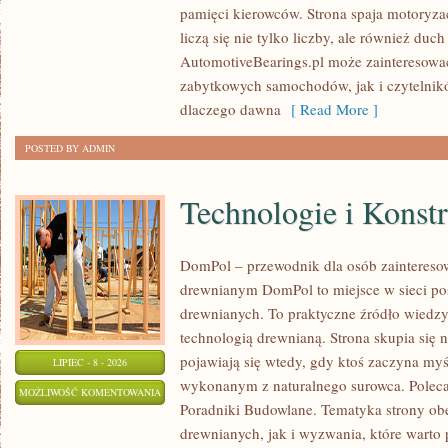
pamięci kierowców. Strona spaja motoryzac
CZASÓW
liczą się nie tylko liczby, ale również du
AutomotiveBearings.pl może zainteresować
zabytkowych samochodów, jak i czytelnik
dlaczego dawna
[ Read More ]
POSTED BY ADMIN
Technologie i Konst
DomPol – przewodnik dla osób zaintere
drewnianym DomPol to miejsce w sieci p
drewnianych. To praktyczne źródło wiedzy d
technologią drewnianą. Strona skupia się 
pojawiają się wtedy, gdy ktoś zaczyna my
LIPIEC - 8 - 2026
wykonanym z naturalnego surowca. Poleca
TECHNOLOGIE
MOŻLIWOŚĆ KOMENTOWANIA
Poradniki Budowlane. Tematyka strony o
I
ZOSTAŁA WYŁĄCZONA
drewnianych, jak i wyzwania, które warto
KONSTRUKCJE