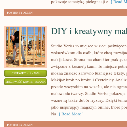
pokazuje tematykę pielęgnacji z
[ Read M
POSTED BY ADMIN
DIY i kreatywny mak
Studio Veriss to miejsce w sieci poświęco
wskazówkom dla osób, które chcą rozwijać
makijażowe. Strona ma charakter praktyczn
związane z kosmetykami. To miejsce pełne
można znaleźć zarówno luźniejsze teksty, 
CZERWIEC - 19 - 2026
Makijaż krok po kroku i Czytelnicy Analiz
DIY
MOŻLIWOŚĆ KOMENTOWANIA
przede wszystkim na wizażu, ale nie ogra
I
ZOSTAŁA WYŁĄCZONA
malowania twarzy. Studio Veriss pokazuje
KREATYWNY
ważne są także dobór fryzury. Dzięki tem
MAKIJAŻ
jako inspirujący magazyn online, które p
Na
[ Read More ]
POSTED BY ADMIN