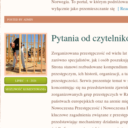
Norwegia. To portal, w którym podróżowan
wyłącznie jako przemieszczanie się
[ Read
POSTED BY ADMIN
Pytania od czytelni
Zorganizowana przestępczość od wielu lat
zarówno specjalistów, jak i osób poszukują
Strona stanowi rozbudowane kompendium 
przestępczym, ich historii, organizacji, 
przestępczości. Serwis prezentuje temat w
LIPIEC - 4 - 2026
koncentrując się na przedstawieniu zjawis
PYTANIA
MOŻLIWOŚĆ KOMENTOWANIA
zorganizowanych grup przestępczych w Rze
OD
ZOSTAŁA WYŁĄCZONA
państwach europejskich oraz na arenie m
CZYTELNIKÓW
Nowoczesna Przestępczość i Nowoczesna Pr
kluczowe zagadnienia związane z przestęp
przedstawiając mechanizmy działania grup 