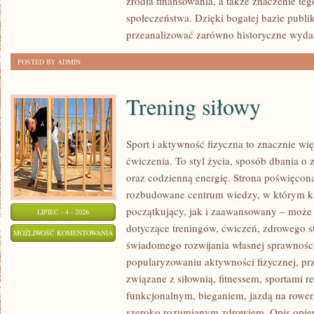
źródła finansowania, a także znaczenie teg
społeczeństwa. Dzięki bogatej bazie publi
przeanalizować zarówno historyczne wydar
POSTED BY ADMIN
Trening siłowy
Sport i aktywność fizyczna to znacznie wię
ćwiczenia. To styl życia, sposób dbania o
oraz codzienną energię. Strona poświęcona
rozbudowane centrum wiedzy, w którym k
początkujący, jak i zaawansowany – może 
LIPIEC - 4 - 2026
dotyczące treningów, ćwiczeń, zdrowego st
TRENING
MOŻLIWOŚĆ KOMENTOWANIA
świadomego rozwijania własnej sprawności
SIŁOWY
ZOSTAŁA WYŁĄCZONA
popularyzowaniu aktywności fizycznej, pr
związane z siłownią, fitnessem, sportami r
funkcjonalnym, bieganiem, jazdą na rowerz
szeroko rozumianym zdrowiem. Opis opier