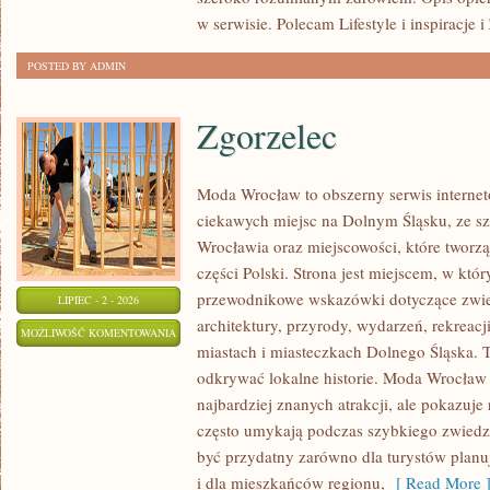
w serwisie. Polecam Lifestyle i inspiracje 
POSTED BY ADMIN
Zgorzelec
Moda Wrocław to obszerny serwis intern
ciekawych miejsc na Dolnym Śląsku, ze 
Wrocławia oraz miejscowości, które tworz
części Polski. Strona jest miejscem, w kt
przewodnikowe wskazówki dotyczące zwiedz
LIPIEC - 2 - 2026
architektury, przyrody, wydarzeń, rekreac
ZGORZELEC
MOŻLIWOŚĆ KOMENTOWANIA
miastach i miasteczkach Dolnego Śląska. To
ZOSTAŁA WYŁĄCZONA
odkrywać lokalne historie. Moda Wrocław 
najbardziej znanych atrakcji, ale pokazuje 
często umykają podczas szybkiego zwiedz
być przydatny zarówno dla turystów plan
i dla mieszkańców regionu,
[ Read More 