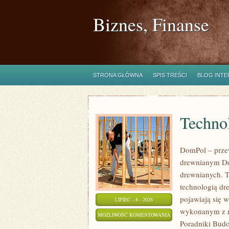
Biznes, Finanse
STRONA GŁÓWNA
SPIS TREŚCI
BLOG INT
Technol
DomPol – prze
drewnianym Do
drewnianych. To
technologią dr
pojawiają się 
LIPIEC - 8 - 2026
wykonanym z na
TECHNOLOGIE
MOŻLIWOŚĆ KOMENTOWANIA
Poradniki Bud
I
ZOSTAŁA WYŁĄCZONA