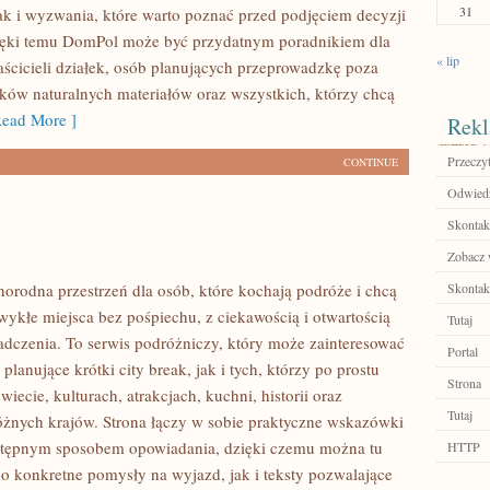
31
ak i wyzwania, które warto poznać przed podjęciem decyzji
ięki temu DomPol może być przydatnym poradnikiem dla
« lip
aścicieli działek, osób planujących przeprowadzkę poza
ików naturalnych materiałów oraz wszystkich, którzy chcą
ead More ]
Rekl
Przeczyt
CONTINUE
Odwiedź
Skontakt
Zobacz w
norodna przestrzeń dla osób, które kochają podróże i chcą
Skontakt
ykłe miejsca bez pośpiechu, z ciekawością i otwartością
Tutaj
dczenia. To serwis podróżniczy, który może zainteresować
Portal
lanujące krótki city break, jak i tych, którzy po prostu
Strona
świecie, kulturach, atrakcjach, kuchni, historii oraz
Tutaj
óżnych krajów. Strona łączy w sobie praktyczne wskazówki
ystępnym sposobem opowiadania, dzięki czemu można tu
HTTP
o konkretne pomysły na wyjazd, jak i teksty pozwalające