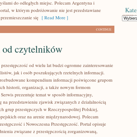
myślami do odległych miejsc. Polecam Argentyna i
Kate
ortal, w którym podróżowanie nie jest przedstawiane
 przemieszczanie się
[ Read More ]
Kategorie
CONTINUE
 od czytelników
przestępczość od wielu lat budzi ogromne zainteresowanie
istów, jak i osób poszukujących rzetelnych informacji.
i rozbudowane kompendium informacji poświęcone grupom
ich historii, organizacji, a także nowym formom
. Serwis prezentuje temat w sposób informacyjny,
ię na przedstawieniu zjawisk związanych z działalnością
h grup przestępczych w Rzeczypospolitej Polskiej,
pejskich oraz na arenie międzynarodowej. Polecam
estępczość i Nowoczesna Przestępczość. Portal opisuje
nienia związane z przestępczością zorganizowaną,