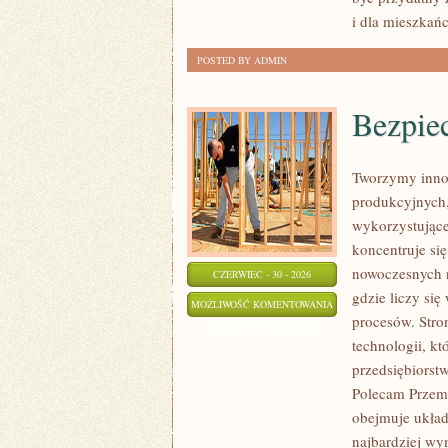
i dla mieszkań
POSTED BY ADMIN
Bezpie
Tworzymy inno
produkcyjnych,
wykorzystujące
koncentruje si
nowoczesnych r
CZERWIEC - 30 - 2026
gdzie liczy si
BEZPIECZEŃSTWO
MOŻLIWOŚĆ KOMENTOWANIA
procesów. Stro
I
ZOSTAŁA WYŁĄCZONA
technologii, k
NORMY
przedsiębiorst
Polecam Przemy
obejmuje układ
najbardziej w