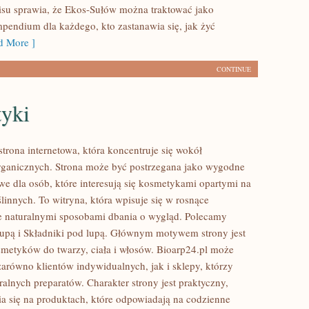
isu sprawia, że Ekos-Sułów można traktować jako
mpendium dla każdego, kto zastanawia się, jak żyć
 More ]
CONTINUE
yki
strona internetowa, która koncentruje się wokół
ganicznych. Strona może być postrzegana jako wygodne
we dla osób, które interesują się kosmetykami opartymi na
linnych. To witryna, która wpisuje się w rosnące
e naturalnymi sposobami dbania o wygląd. Polecamy
lupą i Składniki pod lupą. Głównym motywem strony jest
smetyków do twarzy, ciała i włosów. Bioarp24.pl może
zarówno klientów indywidualnych, jak i sklepy, którzy
alnych preparatów. Charakter strony jest praktyczny,
a się na produktach, które odpowiadają na codzienne