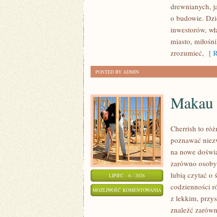
drewnianych, j
KONSTRUKCJE
o budowie. Dz
inwestorów, wł
miasto, miłośn
zrozumieć,
[ R
POSTED BY ADMIN
Makau
Cherrish to róż
poznawać niezw
na nowe doświa
zarówno osoby p
lubią czytać o 
LIPIEC - 6 - 2026
codzienności r
MAKAU
MOŻLIWOŚĆ KOMENTOWANIA
z lekkim, prz
ZOSTAŁA WYŁĄCZONA
znaleźć zarówn