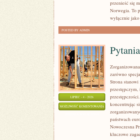
przenieść się 
Norwegia. To p
wyłącznie jako
POSTED BY ADMIN
Pytania
Zorganizowana 
zarówno specjal
Strona stanow
przestępczym, 
przestępczości
LIPIEC - 4 - 2026
koncentrując s
PYTANIA
MOŻLIWOŚĆ KOMENTOWANIA
zorganizowanyc
OD
ZOSTAŁA WYŁĄCZONA
państwach euro
CZYTELNIKÓW
Nowoczesna Prz
kluczowe zagad