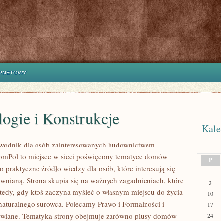
ERNETOWY
ogie i Konstrukcje
Kale
wodnik dla osób zainteresowanych budownictwem
mPol to miejsce w sieci poświęcony tematyce domów
P
 praktyczne źródło wiedzy dla osób, które interesują się
ewnianą. Strona skupia się na ważnych zagadnieniach, które
3
wtedy, gdy ktoś zaczyna myśleć o własnym miejscu do życia
10
turalnego surowca. Polecamy Prawo i Formalności i
17
owlane. Tematyka strony obejmuje zarówno plusy domów
24