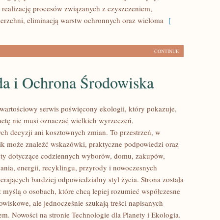
 realizację procesów związanych z czyszczeniem,
erzchni, eliminacją warstw ochronnych oraz wieloma
[
CONTINUE
da i Ochrona Środowiska
wartościowy serwis poświęcony ekologii, który pokazuje,
anetę nie musi oznaczać wielkich wyrzeczeń,
h decyzji ani kosztownych zmian. To przestrzeń, w
ik może znaleźć wskazówki, praktyczne podpowiedzi oraz
sty dotyczące codziennych wyborów, domu, zakupów,
ania, energii, recyklingu, przyrody i nowoczesnych
rających bardziej odpowiedzialny styl życia. Strona została
 myślą o osobach, które chcą lepiej rozumieć współczesne
wiskowe, ale jednocześnie szukają treści napisanych
em. Nowości na stronie Technologie dla Planety i Ekologia.