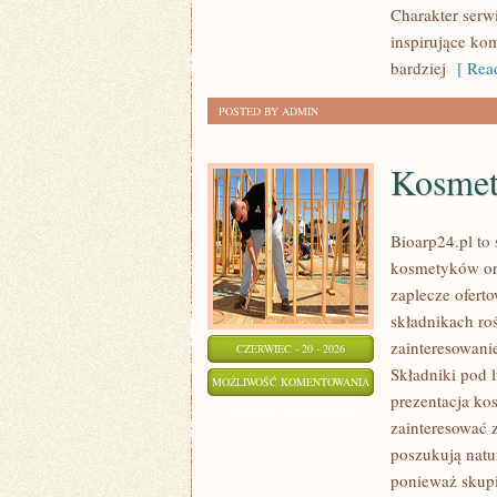
Charakter serw
inspirujące ko
bardziej
[ Read
POSTED BY ADMIN
Kosmet
Bioarp24.pl to 
kosmetyków or
zaplecze oferto
składnikach roś
zainteresowani
CZERWIEC - 20 - 2026
Składniki pod 
KOSMETYKI
MOŻLIWOŚĆ KOMENTOWANIA
prezentacja ko
ZOSTAŁA WYŁĄCZONA
zainteresować 
poszukują natur
ponieważ skupi