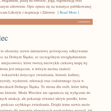
 bieganiem, jazdą na rowerze, jogą, regeneracją oraz
anym zdrowiem. Opis opiera się na tematyce publikowanej
ecam Lifestyle i inspiracje i Zdrowie
[ Read More ]
CONTINUE
lec
to obszerny serwis internetowy poświęcony odkrywaniu
jsc na Dolnym Śląsku, ze szczególnym uwzględnieniem
 miejscowości, które tworzą niezwykle ciekawą mapę tej
 Strona jest miejscem, w którym można znaleźć
wskazówki dotyczące zwiedzania, historii, kultury,
rzyrody, wydarzeń, rekreacji oraz codziennego życia w
teczkach Dolnego Śląska. To strona dla osób, które lubią
ne historie. Moda Wrocław nie ogranicza się wyłącznie do
nych atrakcji, ale pokazuje również ukryte perełki, które
 podczas szybkiego zwiedzania. Dzięki temu serwis może
zarówno dla turystów planujących weekendowy wyjazd, jak