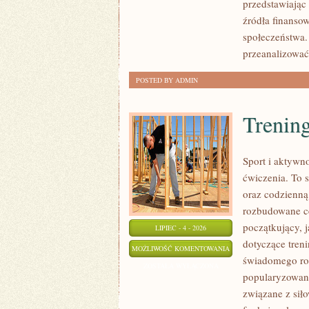
przedstawiając
źródła finansow
społeczeństwa.
przeanalizować
POSTED BY ADMIN
Trening
Sport i aktywno
ćwiczenia. To 
oraz codzienną
rozbudowane c
początkujący, 
LIPIEC - 4 - 2026
dotyczące tren
TRENING
MOŻLIWOŚĆ KOMENTOWANIA
świadomego roz
SIŁOWY
ZOSTAŁA WYŁĄCZONA
popularyzowani
związane z siło