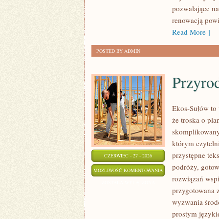
pozwalające na
renowacją powi
Read More ]
POSTED BY ADMIN
Przyro
Ekos-Sułów to 
że troska o pl
skomplikowanyc
którym czyteln
przystępne tek
CZERWIEC - 27 - 2026
podróży, gotow
PRZYRODA
MOŻLIWOŚĆ KOMENTOWANIA
rozwiązań wspie
I
ZOSTAŁA WYŁĄCZONA
przygotowana z
OCHRONA
wyzwania środo
ŚRODOWISKA
prostym języki