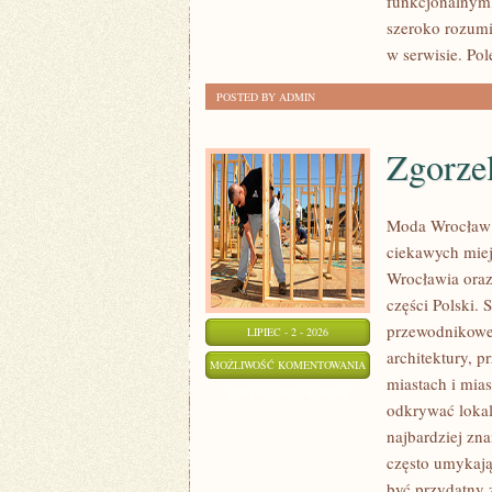
funkcjonalnym,
szeroko rozumi
w serwisie. Pol
POSTED BY ADMIN
Zgorze
Moda Wrocław 
ciekawych mie
Wrocławia oraz
części Polski.
przewodnikowe 
LIPIEC - 2 - 2026
architektury, p
ZGORZELEC
MOŻLIWOŚĆ KOMENTOWANIA
miastach i mias
ZOSTAŁA WYŁĄCZONA
odkrywać lokal
najbardziej zna
często umykają
być przydatny 