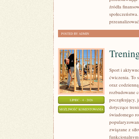
źródła finansow
społeczeństwa.
przeanalizować
POSTED BY ADMIN
Trening
Sport i aktywno
ćwiczenia. To 
oraz codzienną
rozbudowane c
początkujący, 
LIPIEC - 4 - 2026
dotyczące tren
TRENING
MOŻLIWOŚĆ KOMENTOWANIA
świadomego roz
SIŁOWY
ZOSTAŁA WYŁĄCZONA
popularyzowani
związane z siło
funkcjonalnym,