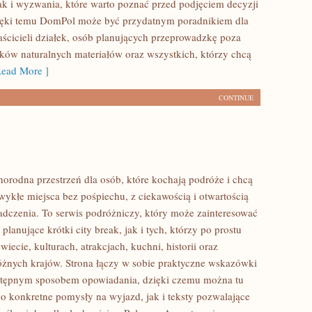
ak i wyzwania, które warto poznać przed podjęciem decyzji
ięki temu DomPol może być przydatnym poradnikiem dla
aścicieli działek, osób planujących przeprowadzkę poza
ików naturalnych materiałów oraz wszystkich, którzy chcą
ead More ]
CONTINUE
norodna przestrzeń dla osób, które kochają podróże i chcą
ykłe miejsca bez pośpiechu, z ciekawością i otwartością
dczenia. To serwis podróżniczy, który może zainteresować
lanujące krótki city break, jak i tych, którzy po prostu
świecie, kulturach, atrakcjach, kuchni, historii oraz
óżnych krajów. Strona łączy w sobie praktyczne wskazówki
ystępnym sposobem opowiadania, dzięki czemu można tu
o konkretne pomysły na wyjazd, jak i teksty pozwalające