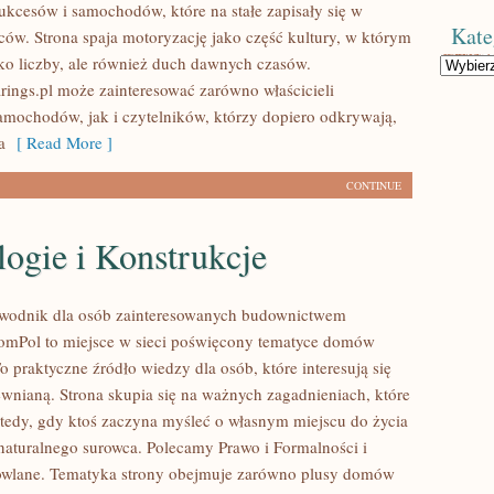
kcesów i samochodów, które na stałe zapisały się w
Kate
ców. Strona spaja motoryzację jako część kultury, w którym
ylko liczby, ale również duch dawnych czasów.
Kategorie
ings.pl może zainteresować zarówno właścicieli
mochodów, jak i czytelników, którzy dopiero odkrywają,
a
[ Read More ]
CONTINUE
ogie i Konstrukcje
wodnik dla osób zainteresowanych budownictwem
mPol to miejsce w sieci poświęcony tematyce domów
 praktyczne źródło wiedzy dla osób, które interesują się
ewnianą. Strona skupia się na ważnych zagadnieniach, które
wtedy, gdy ktoś zaczyna myśleć o własnym miejscu do życia
turalnego surowca. Polecamy Prawo i Formalności i
owlane. Tematyka strony obejmuje zarówno plusy domów