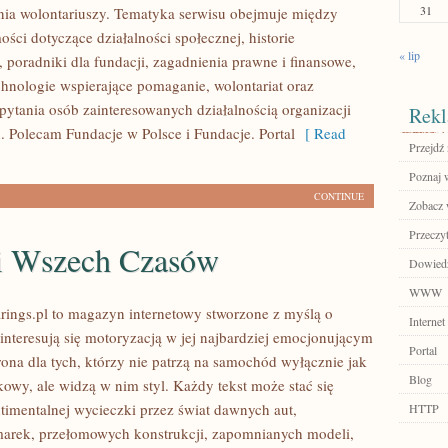
31
ia wolontariuszy. Tematyka serwisu obejmuje między
ści dotyczące działalności społecznej, historie
« lip
 poradniki dla fundacji, zagadnienia prawne i finansowe,
hnologie wspierające pomaganie, wolontariat oraz
pytania osób zainteresowanych działalnością organizacji
Rekl
 Polecam Fundacje w Polsce i Fundacje. Portal
[ Read
Przejdź 
Poznaj 
CONTINUE
Zobacz 
Przeczyt
i Wszech Czasów
Dowiedz 
WWW
ings.pl to magazyn internetowy stworzone z myślą o
Internet
 interesują się motoryzacją w jej najbardziej emocjonującym
Portal
rona dla tych, którzy nie patrzą na samochód wyłącznie jak
Blog
kowy, ale widzą w nim styl. Każdy tekst może stać się
timentalnej wycieczki przez świat dawnych aut,
HTTP
arek, przełomowych konstrukcji, zapomnianych modeli,