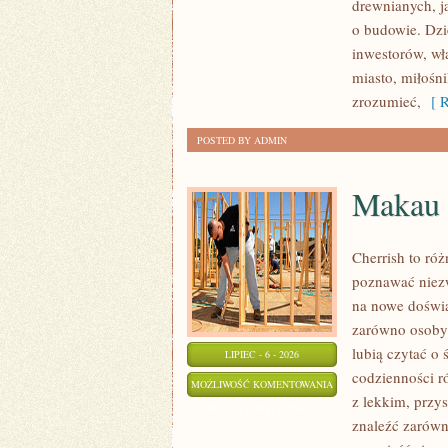
drewnianych, j
KONSTRUKCJE
o budowie. Dz
inwestorów, wł
miasto, miłośn
zrozumieć,
[ R
POSTED BY ADMIN
Makau
Cherrish to róż
poznawać niezw
na nowe doświa
zarówno osoby p
lubią czytać o 
LIPIEC - 6 - 2026
codzienności r
MAKAU
MOŻLIWOŚĆ KOMENTOWANIA
z lekkim, prz
ZOSTAŁA WYŁĄCZONA
znaleźć zarówn