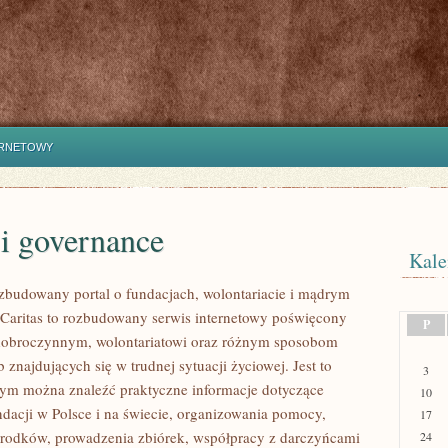
ERNETOWY
i governance
Kale
ozbudowany portal o fundacjach, wolontariacie i mądrym
aritas to rozbudowany serwis internetowy poświęcony
P
dobroczynnym, wolontariatowi oraz różnym sposobom
 znajdujących się w trudnej sytuacji życiowej. Jest to
3
rym można znaleźć praktyczne informacje dotyczące
10
ndacji w Polsce i na świecie, organizowania pomocy,
17
rodków, prowadzenia zbiórek, współpracy z darczyńcami
24