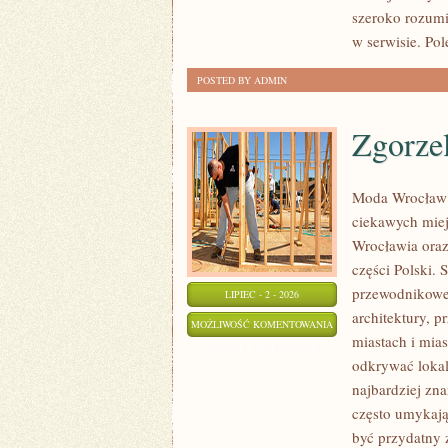
szeroko rozumi
w serwisie. Pol
POSTED BY ADMIN
Zgorze
Moda Wrocław 
ciekawych mie
Wrocławia oraz
części Polski.
przewodnikowe 
LIPIEC - 2 - 2026
architektury, p
ZGORZELEC
MOŻLIWOŚĆ KOMENTOWANIA
miastach i mias
ZOSTAŁA WYŁĄCZONA
odkrywać lokal
najbardziej zna
często umykają
być przydatny 