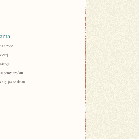
ama:
na stronę
więcej
więcej
aj pełny artykuł
się, jak to działa