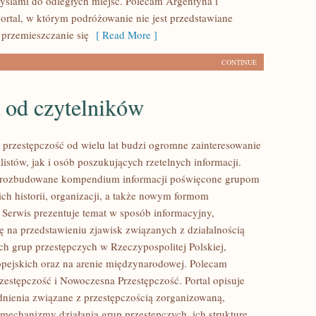
myślami do odległych miejsc. Polecam Argentyna i
ortal, w którym podróżowanie nie jest przedstawiane
 przemieszczanie się
[ Read More ]
CONTINUE
 od czytelników
przestępczość od wielu lat budzi ogromne zainteresowanie
istów, jak i osób poszukujących rzetelnych informacji.
i rozbudowane kompendium informacji poświęcone grupom
ich historii, organizacji, a także nowym formom
. Serwis prezentuje temat w sposób informacyjny,
ię na przedstawieniu zjawisk związanych z działalnością
h grup przestępczych w Rzeczypospolitej Polskiej,
pejskich oraz na arenie międzynarodowej. Polecam
estępczość i Nowoczesna Przestępczość. Portal opisuje
nienia związane z przestępczością zorganizowaną,
 mechanizmy działania grup przestępczych, ich strukturę,