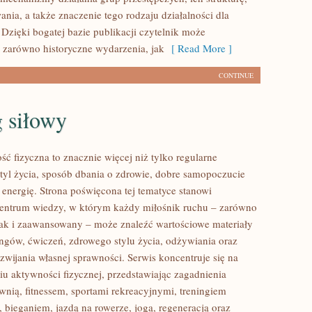
ania, a także znaczenie tego rodzaju działalności dla
 Dzięki bogatej bazie publikacji czytelnik może
 zarówno historyczne wydarzenia, jak
[ Read More ]
CONTINUE
 siłowy
ść fizyczna to znacznie więcej niż tylko regularne
styl życia, sposób dbania o zdrowie, dobre samopoczucie
 energię. Strona poświęcona tej tematyce stanowi
entrum wiedzy, w którym każdy miłośnik ruchu – zarówno
jak i zaawansowany – może znaleźć wartościowe materiały
ingów, ćwiczeń, zdrowego stylu życia, odżywiania oraz
wijania własnej sprawności. Serwis koncentruje się na
u aktywności fizycznej, przedstawiając zagadnienia
wnią, fitnessem, sportami rekreacyjnymi, treningiem
 bieganiem, jazdą na rowerze, jogą, regeneracją oraz