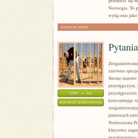
przenieść się 
Norwegia. To p
wyłącznie jako
POSTED BY ADMIN
Pytania
Zorganizowana 
zarówno specjal
Strona stanow
przestępczym, 
przestępczości
LIPIEC - 4 - 2026
koncentrując s
PYTANIA
MOŻLIWOŚĆ KOMENTOWANIA
zorganizowanyc
OD
ZOSTAŁA WYŁĄCZONA
państwach euro
CZYTELNIKÓW
Nowoczesna Prz
kluczowe zagad
przedstawiając