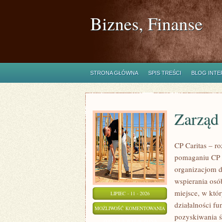
Biznes, Finanse
STRONA GŁÓWNA
SPIS TREŚCI
BLOG INT
Zarząd 
CP Caritas – r
pomaganiu CP C
organizacjom 
wspierania osób
miejsce, w któ
LIPIEC - 11 - 2026
działalności fu
ZARZĄD
MOŻLIWOŚĆ KOMENTOWANIA
pozyskiwania ś
I
ZOSTAŁA WYŁĄCZONA