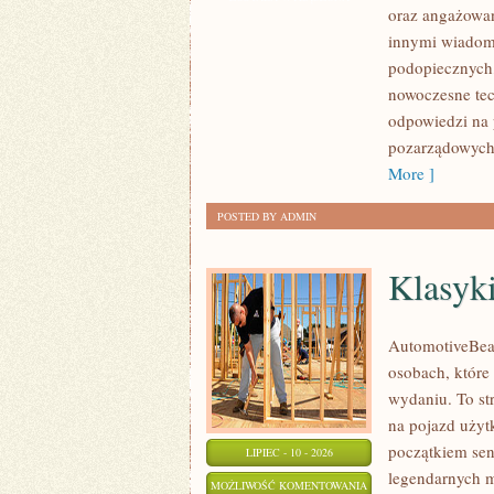
oraz angażowan
GOVERNANCE
innymi wiadomo
podopiecznych,
nowoczesne tec
odpowiedzi na 
pozarządowych.
More ]
POSTED BY ADMIN
Klasyk
AutomotiveBear
osobach, które
wydaniu. To st
na pojazd użyt
początkiem sen
LIPIEC - 10 - 2026
legendarnych m
KLASYKI
MOŻLIWOŚĆ KOMENTOWANIA