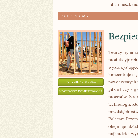
i dla mieszkań
POSTED BY ADMIN
Bezpie
Tworzymy inno
produkcyjnych,
wykorzystujące
koncentruje si
nowoczesnych r
CZERWIEC - 30 - 2026
gdzie liczy si
BEZPIECZEŃSTWO
MOŻLIWOŚĆ KOMENTOWANIA
procesów. Stro
I
ZOSTAŁA WYŁĄCZONA
technologii, k
NORMY
przedsiębiorst
Polecam Przemy
obejmuje układ
najbardziej w