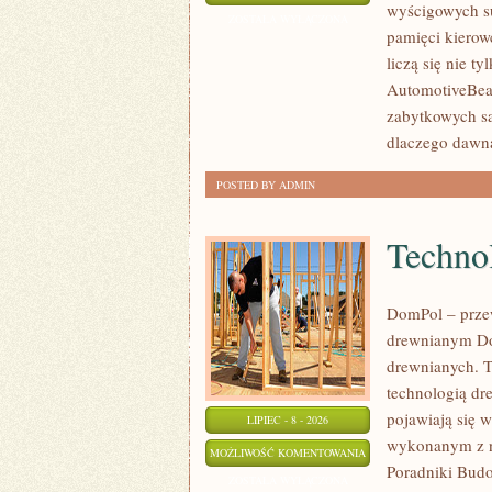
wyścigowych su
WSZECH
ZOSTAŁA WYŁĄCZONA
pamięci kierow
CZASÓW
liczą się nie t
AutomotiveBear
zabytkowych sa
dlaczego dawn
POSTED BY ADMIN
Technol
DomPol – prze
drewnianym Do
drewnianych. To
technologią dr
pojawiają się 
LIPIEC - 8 - 2026
wykonanym z na
TECHNOLOGIE
MOŻLIWOŚĆ KOMENTOWANIA
Poradniki Bud
I
ZOSTAŁA WYŁĄCZONA